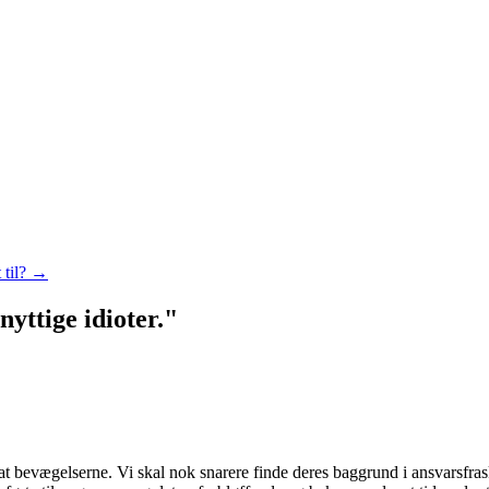
 til?
→
nyttige idioter.
"
-dat bevægelserne. Vi skal nok snarere finde deres baggrund i ansvarsf