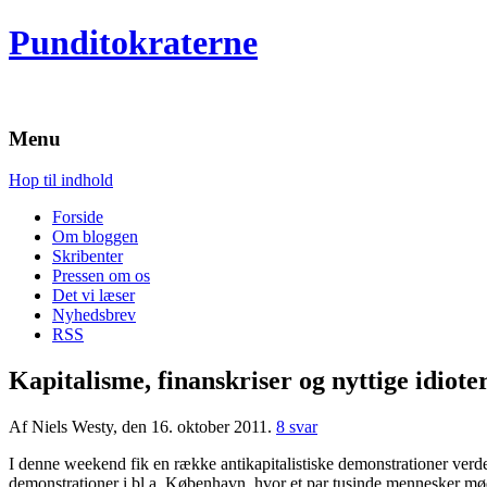
Punditokraterne
Menu
Hop til indhold
Forside
Om bloggen
Skribenter
Pressen om os
Det vi læser
Nyhedsbrev
RSS
Kapitalisme, finanskriser og nyttige idioter
Af Niels Westy, den 16. oktober 2011.
8 svar
I denne weekend fik en række antikapitalistiske demonstrationer verde
demonstrationer i bl.a. København, hvor et par tusinde mennesker mød