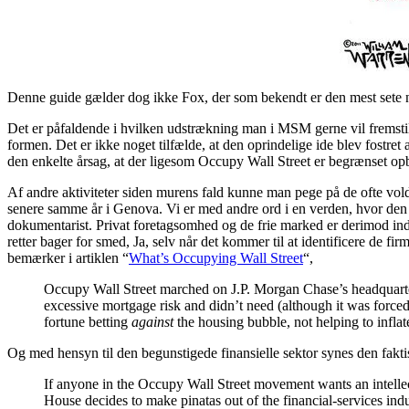
Denne guide gælder dog ikke Fox, der som bekendt er den mest sete n
Det er påfaldende i hvilken udstrækning man i MSM gerne vil fremstil
formen. Det er ikke noget tilfælde, at den oprindelige ide blev fostre
den enkelte årsag, at der ligesom Occupy Wall Street er begrænset opb
Af andre aktiviteter siden murens fald kunne man pege på de ofte v
senere samme år i Genova. Vi er med andre ord i en verden, hvor den 
dokumentarist. Privat foretagsomhed og de frie marked er derimod indb
retter bager for smed, Ja, selv når det kommer til at identificere de f
bemærker i artiklen “
What’s Occupying Wall Street
“,
Occupy Wall Street marched on J.P. Morgan Chase’s headquarter
excessive mortgage risk and didn’t need (although it was for
fortune betting
against
the housing bubble, not helping to inflate
Og med hensyn til den begunstigede finansielle sektor synes den faktis
If anyone in the Occupy Wall Street movement wants an intelle
House decides to make pinatas out of the financial-services ind