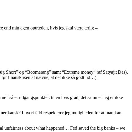
 end min egen optræden, hvis jeg skal være ærlig –
he Big Short” og “Boomerang” samt “Extreme money” (af Satyajit Das),
ør finanskrisen at nævne, at det ikke så godt ud…).
e” så er udgangspunktet, til en hvis grad, det samme. Jeg er ikke
amerikansk? I hvert fald respekterer jeg muligheden for at man kan
al unfairness about what happened… Fed saved the big banks – we