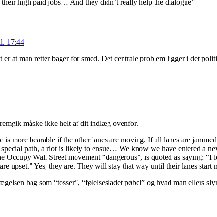
n their high paid jobs… And they didn’t really help the dialogue”
l. 17:44
r at man retter bager for smed. Det centrale problem ligger i det polit
 fremgik måske ikke helt af dit indlæg ovenfor.
is more bearable if the other lanes are moving. If all lanes are jammed f
 a special path, a riot is likely to ensue… We know we have entered a ne
 the Occupy Wall Street movement “dangerous”, is quoted as saying: “I 
 upset.” Yes, they are. They will stay that way until their lanes start m
gelsen bag som “tosser”, “følelsesladet pøbel” og hvad man ellers slyng