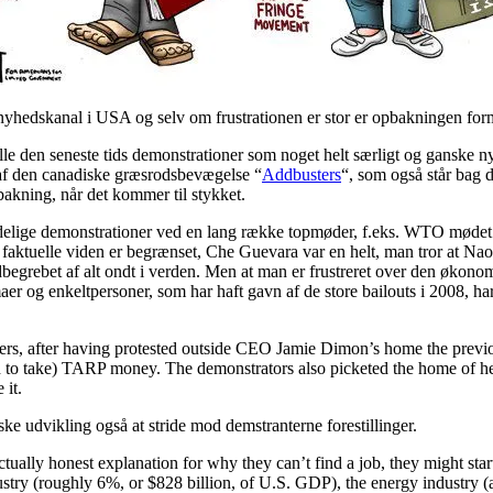
yhedskanal i USA og selv om frustrationen er stor er opbakningen for
le den seneste tids demonstrationer som noget helt særligt og ganske n
t af den canadiske græsrodsbevægelse “
Addbusters
“, som også står bag 
akning, når det kommer til stykket.
oldelige demonstrationer ved en lang række topmøder, f.eks. WTO mødet
faktuelle viden er begrænset, Che Guevara var en helt, man tror at Nao
egrebet af alt ondt i verden. Men at man er frustreret over den økonom
irmaer og enkeltpersoner, som har haft gavn af de store bailouts i 2008,
s, after having protested outside CEO Jamie Dimon’s home the previous
ced to take) TARP money. The demonstrators also picketed the home of
 it.
ke udvikling også at stride mod demstranterne forestillinger.
ctually honest explanation for why they can’t find a job, they might s
ustry (roughly 6%, or $828 billion, of U.S. GDP), the energy industry (