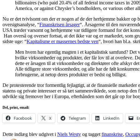
billionaires (who paid 20.4% of all federal income taxes in 20
America, or against Chrysler’s bondholders, or various other al
Nu er det tvivlsomt om der er nogen af de der herhjemme bakker op 
oversigtsanalyse, “
Finanskrisen årsager
“. Årsagerne til den nuværende
USA træder varsomt og herhjemme var tidligere formand for det konse
Han overså og overser fortsat, at det ikke var og er markedet, som g
sidste uge: “
Kapitalisme er massernes bedste ven
“, hvori han bl.a. skr
Men hvem har egentlig magten i et kapitalistisk samfund? Det v
hvilke virksomheder og produkter, der får lov til at overleve. D
dette er årsagen til at virksomheder og direktører ofte afsky
Alle tidligere store virksomheder, og alle har de følt konkurre
forbrugerne, at netop deres produkter er bedst og billigst.
De protesterende tror formentlig fejlagtigt, at de finansielle markede
statens og private interesser er så tæt sammenviklede, som netop den fi
udvikle sig fremover her i Europa, efterhånden som det går op for borg
Del, print, email:
Facebook
X
Telegram
LinkedIn
E
Dette indlæg blev udgivet i
Niels Westy
og tagget
finanskrise
,
Occupy