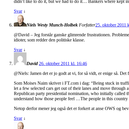
didn’t like to do it, but we had to do it… Bankers where kept i
Svar
↓
Niels Westy Munch-Holbek
Forfatter
25. oktober 2011 k
@David – Jeg forstår ganske glimrende frustrationen. Problemet e
idioter, som redder den politiske klasse.
Svar
↓
David
26. oktober 2011 kl. 16:46
@Niels: Jamen det er jo godt at vi, for så vidt, er enige så. Det
Som Moises Naim skriver i FT.com i dag: “Being stuck in traffic 
let a few selected cars get out of their lanes and move through
Republican party presidential nomination, who initially called
understand how those people feel …The people in this country are
Netop derfor mener jeg også det er forkert at anse OWS og bevæ
Svar
↓