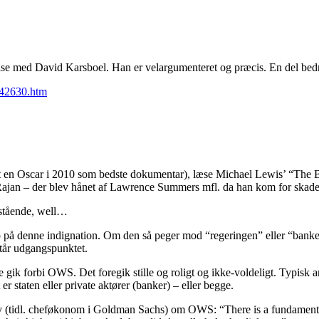
e med David Karsboel. Han er velargumenteret og præcis. En del bedre
142630.htm
 vandt en Oscar i 2010 som bedste dokumentar), læse Michael Lewis’ “T
jan – der blev hånet af Lawrence Summers mfl. da han kom for skade f
enstående, well…
 på denne indignation. Om den så peger mod “regeringen” eller “bankern
står udgangspunktet.
e gik forbi OWS. Det foregik stille og roligt og ikke-voldeligt. Typisk 
 staten eller private aktører (banker) – eller begge.
y (tidl. cheføkonom i Goldman Sachs) om OWS: “There is a fundament