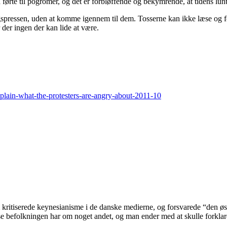
rte til pogromer, og det er forbløffende og bekymrende, at tidens lunter 
dagspressen, uden at komme igennem til dem. Tosserne kan ikke læse og f
der ingen der kan lide at være.
xplain-what-the-protesters-are-angry-about-2011-10
m kritiserede keynesianisme i de danske medierne, og forsvarede “den øst
se befolkningen har om noget andet, og man ender med at skulle forklare