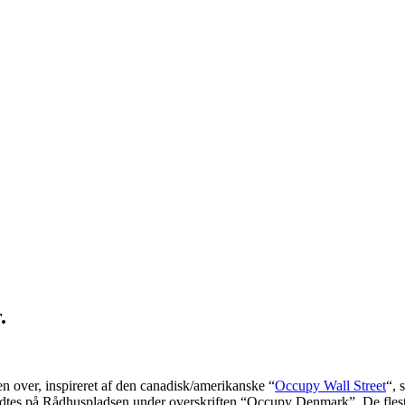
.
n over, inspireret af den canadisk/amerikanske “
Occupy Wall Street
“, 
tes på Rådhuspladsen under overskriften “Occupy Denmark”. De fleste s