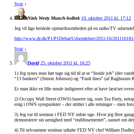
Svar
↓
Niels Westy Munch-holbek
19. oktober 2011 kl. 17:12
Jeg vil lige henlede opmærksomheden på en radio/TV udsendels
http://www.dr.dk/P1/P1Debat/Udsendelser/2011/10/20111018
Svar
↓
David
25. oktober 2011 kl. 16:25
1) Jeg synes man bør tage sig tid til at se “Inside job” (der
“13 bankers” (Simon Johnson) og “Fault lines” (af Raghuram Ra
Er man ikke en lille smule indigneret efter at have læst/set ov
2) Occupy Wall Street (OWS) baserer sig, som Tea Party, netop
enig i OWS synspunkter – der stritter i alle retninger – men for
3) Jeg var til seminar i FED NY sidste uge. Hvor jeg flere gang
demonstrere sin uenighed med “etablissementet”, uanset om det er
4) Til selvsamme seminar udtalte FED NY chef William Dudle