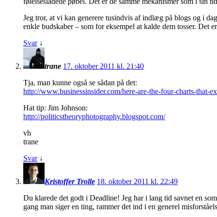
følelsesladede pøbel. Det er de samme mekanismer som i sin tid fø
Jeg tror, at vi kan generere tusindvis af indlæg på blogs og i 
enkle budskaber – som for eksempel at kalde dem tosser. Det er 
Svar
↓
trane
17. oktober 2011 kl. 21:40
Tja, man kunne også se sådan på det:
http://www.businessinsider.com/here-are-the-four-charts-that-e
Hat tip: Jim Johnson:
http://politicstheoryphotography.blogspot.com/
vh
trane
Svar
↓
Kristoffer Trolle
18. oktober 2011 kl. 22:49
Du klarede det godt i Deadline! Jeg har i lang tid savnet en so
gang man siger en ting, rammer det ind i en generel misforståel