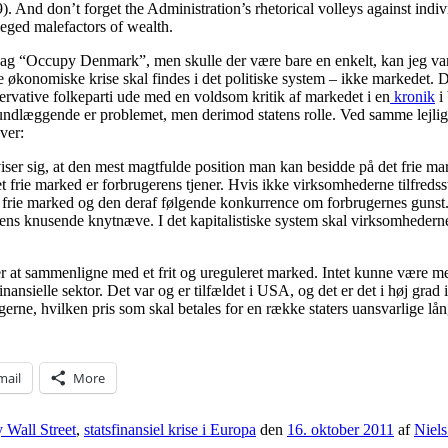
09). And don’t forget the Administration’s rhetorical volleys against i
leged malefactors of wealth.
bag “Occupy Denmark”, men skulle der være bare en enkelt, kan jeg va
 økonomiske krise skal findes i det politiske system – ikke markedet. D
rvative folkeparti ude med en voldsom kritik af markedet i en
kronik
i 
rundlæggende er problemet, men derimod statens rolle. Ved samme lejlig
iver:
iser sig, at den mest magtfulde position man kan besidde på det frie m
et frie marked er forbrugerens tjener. Hvis ikke virksomhederne tilfredss
r det frie marked og den deraf følgende konkurrence om forbrugernes g
ncens knusende knytnæve. I det kapitalistiske system skal virksomhederne
r er at sammenligne med et frit og ureguleret marked. Intet kunne være 
nansielle sektor. Det var og er tilfældet i USA, og det er det i høj grad
erne, hvilken pris som skal betales for en række staters uansvarlige lå
mail
More
 Wall Street
,
statsfinansiel krise i Europa
den
16. oktober 2011
af
Niel