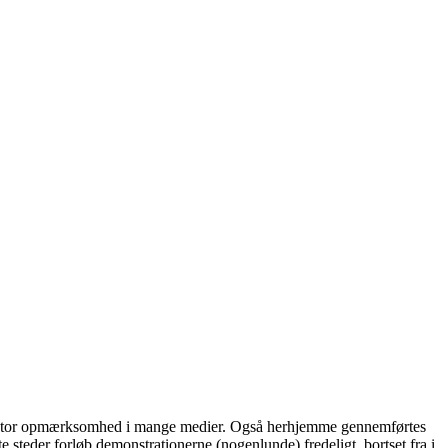
stor opmærksomhed i mange medier. Også herhjemme gennemførtes
teder forløb demonstrationerne (nogenlunde) fredeligt, bortset fra i