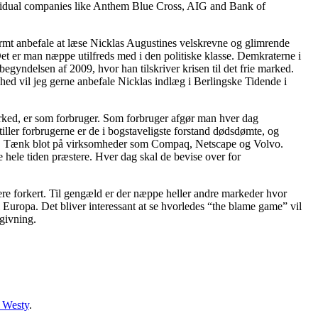
ndividual companies like Anthem Blue Cross, AIG and Bank of
rmt anbefale at læse Nicklas Augustines velskrevne og glimrende
et er man næppe utilfreds med i den politiske klasse. Demkraterne i
begyndelsen af 2009, hvor han tilskriver krisen til det frie marked.
hed vil jeg gerne anbefale Nicklas indlæg i Berlingske Tidende i
arked, er som forbruger. Som forbruger afgør man hver dag
tiller forbrugerne er de i bogstaveligste forstand dødsdømte, og
unst. Tænk blot på virksomheder som Compaq, Netscape og Volvo.
 hele tiden præstere. Hver dag skal de bevise over for
mere forkert. Til gengæld er der næppe heller andre markeder hvor
 i Europa. Det bliver interessant at se hvorledes “the blame game” vil
ngivning.
s Westy
.