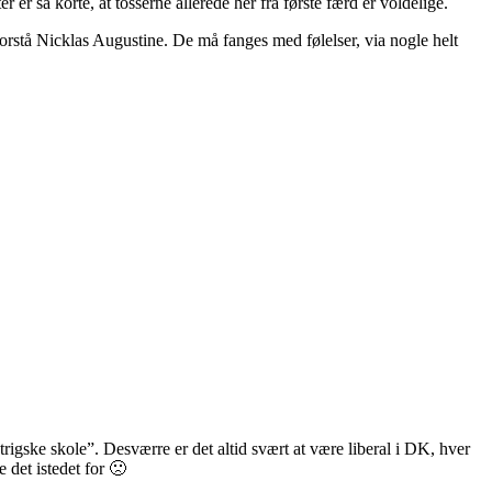
er så korte, at tosserne allerede her fra første færd er voldelige.
orstå Nicklas Augustine. De må fanges med følelser, via nogle helt
rigske skole”. Desværre er det altid svært at være liberal i DK, hver
 det istedet for 🙁