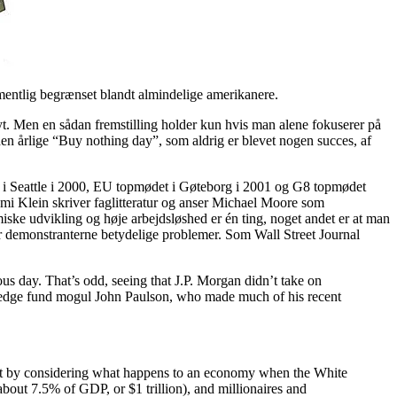
mentlig begrænset blandt almindelige amerikanere.
yt. Men en sådan fremstilling holder kun hvis man alene fokuserer på
den årlige “Buy nothing day”, som aldrig er blevet nogen succes, af
 i Seattle i 2000, EU topmødet i Gøteborg i 2001 og G8 topmødet
mi Klein skriver faglitteratur og anser Michael Moore som
iske udvikling og høje arbejdsløshed er én ting, noget andet er at man
 har demonstranterne betydelige problemer. Som Wall Street Journal
 day. That’s odd, seeing that J.P. Morgan didn’t take on
 hedge fund mogul John Paulson, who made much of his recent
tart by considering what happens to an economy when the White
about 7.5% of GDP, or $1 trillion), and millionaires and