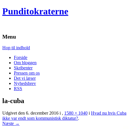
Punditokraterne
Menu
Hop til indhold
Forside
Om bloggen
Skribenter
Pressen om os
Det vi læser
Nyhedsbrev
RSS
la-cuba
Udgivet den
6. december 2016
i
,
1580 × 1040
i
Hvad nu hvis Cuba
ikke var endt som kommunistisk diktatur?
.
Næste →