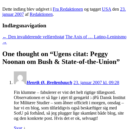
Dette indlæg blev udgivet i
Fra Redaktionen
og tagget
USA
den
23.
januar 2007
af
Redaktionen
.
Indlægsnavigation
←
Den invaliderende velfærdsstat
The Axis of … Latino-Leninismo
→
One thought on “
Ugens citat: Peggy
Noonan om Bush & State-of-the-Union
”
Henrik Ø. Breitenbauch
23. januar 2007 kl. 09:28
Fin klumme – fabulerer er vist det helt rigtige tillægsord.
Observationen er så lige i øjet til gengæld :-)På Dansk Institut
for Militære Studier – som åbner officielt i morgen, onsdag –
har vi en blog, som tilfældigvis også beskæftiger sig med
SotU på forhånd, så jeg plugger lige skamløst både blog, site
og den konkrete post. Hvis det er ok, selvsagt!
Svar
↓