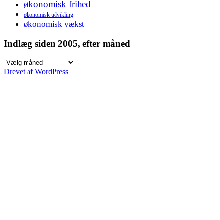
økonomisk frihed
økonomisk udvikling
økonomisk vækst
Indlæg siden 2005, efter måned
Indlæg
siden
Drevet af WordPress
2005,
efter
måned