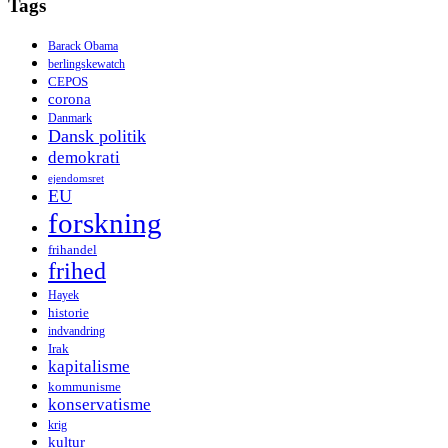
Tags
Barack Obama
berlingskewatch
CEPOS
corona
Danmark
Dansk politik
demokrati
ejendomsret
EU
forskning
frihandel
frihed
Hayek
historie
indvandring
Irak
kapitalisme
kommunisme
konservatisme
krig
kultur