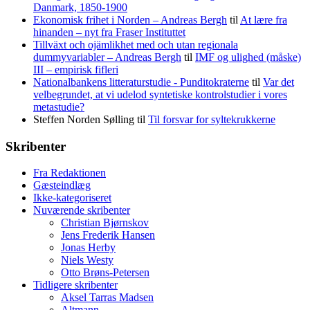
Danmark, 1850-1900
Ekonomisk frihet i Norden – Andreas Bergh
til
At lære fra
hinanden – nyt fra Fraser Instituttet
Tillväxt och ojämlikhet med och utan regionala
dummyvariabler – Andreas Bergh
til
IMF og ulighed (måske)
III – empirisk fifleri
Nationalbankens litteraturstudie - Punditokraterne
til
Var det
velbegrundet, at vi udelod syntetiske kontrolstudier i vores
metastudie?
Steffen Norden Sølling
til
Til forsvar for syltekrukkerne
Skribenter
Fra Redaktionen
Gæsteindlæg
Ikke-kategoriseret
Nuværende skribenter
Christian Bjørnskov
Jens Frederik Hansen
Jonas Herby
Niels Westy
Otto Brøns-Petersen
Tidligere skribenter
Aksel Tarras Madsen
Altmann