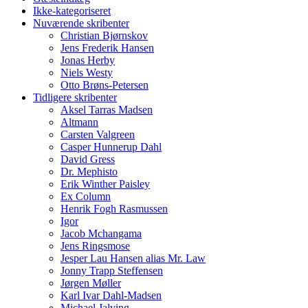
Ikke-kategoriseret
Nuværende skribenter
Christian Bjørnskov
Jens Frederik Hansen
Jonas Herby
Niels Westy
Otto Brøns-Petersen
Tidligere skribenter
Aksel Tarras Madsen
Altmann
Carsten Valgreen
Casper Hunnerup Dahl
David Gress
Dr. Mephisto
Erik Winther Paisley
Ex Column
Henrik Fogh Rasmussen
Igor
Jacob Mchangama
Jens Ringsmose
Jesper Lau Hansen alias Mr. Law
Jonny Trapp Steffensen
Jørgen Møller
Karl Ivar Dahl-Madsen
Michael Jalving