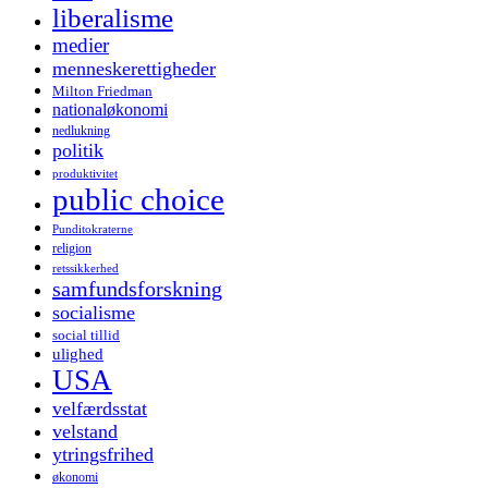
liberalisme
medier
menneskerettigheder
Milton Friedman
nationaløkonomi
nedlukning
politik
produktivitet
public choice
Punditokraterne
religion
retssikkerhed
samfundsforskning
socialisme
social tillid
ulighed
USA
velfærdsstat
velstand
ytringsfrihed
økonomi