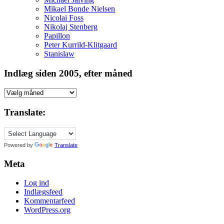
Mikael Bonde Nielsen
Nicolai Foss
Nikolaj Stenberg
Papillon
Peter Kurrild-Klitgaard
Stanislaw
Indlæg siden 2005, efter måned
Indlæg
siden
2005,
Translate:
efter
måned
Powered by
Translate
Meta
Log ind
Indlægsfeed
Kommentarfeed
WordPress.org