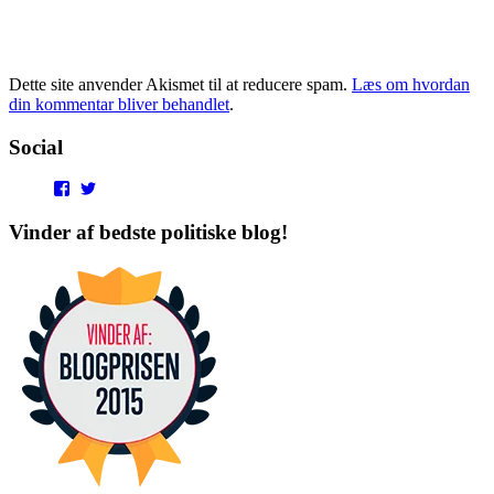
Dette site anvender Akismet til at reducere spam.
Læs om hvordan
din kommentar bliver behandlet
.
Social
View
View
punditokraterne’s
punditokraterne’s
profile
profile
Vinder af bedste politiske blog!
on
on
Facebook
Twitter