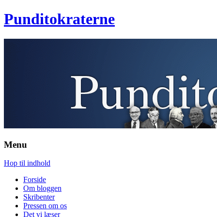
Punditokraterne
Menu
Hop til indhold
Forside
Om bloggen
Skribenter
Pressen om os
Det vi læser