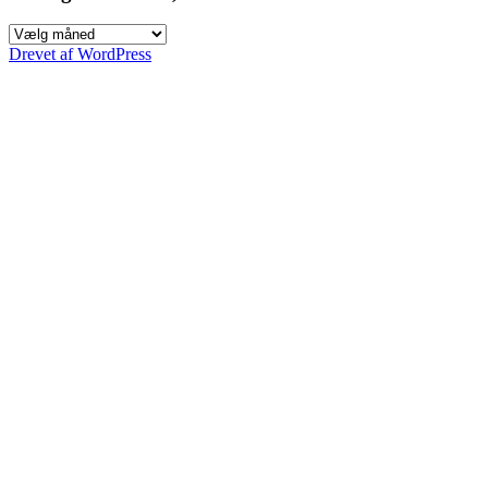
Indlæg
siden
Drevet af WordPress
2005,
efter
måned