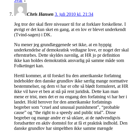
Svar
↓
Chris Hansen
3. juli 2010 kl. 21:34
Jeg tror der skal flere niveauer til for at forklare forskellene. I
øvrigt er det kun sket en gang, at en lov er blevet underkendt
(Tvind-sagen) i DK.
Nu mener jeg grundlæggenede set ikke, at en hyppig
underkendelse af demokratisk vedtagne love, er noget der skal
efterstræbes. Dette skyldes navnlig, at HR jo pr definition
ikke kan holdes demokratisk ansvarlig på samme måde som
Folketinget kan.
Hertil kommer, at til forskel fra den amerikanske forfatnng
indeholder den danske grundlov ikke særlig mange normative
bestemmelser, og dem vi har er ofte så blødt formuleret, at HR
ikke vil have et ben at stå på rent juridisk. Dette kan man
mene er trist, men det er nu engang den forfatning vi har her i
landet. Hold herover for den amerikanske forfatnings
begreber som “cruel and unusual punishment”, “probable
cause” og “the right to a speedy and public trial”. Disse
begreber og mange andre er så uklare, at de nødvendigvis
forudsætter en aktiv domstol for at få et praktisk indhold. Den
danske grundlov har simpelthen ikke samme mængde