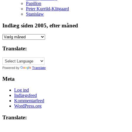
Papillon
Peter Kurrild-Klitgaard
Stanislaw
Indlæg siden 2005, efter måned
Indlæg
siden
2005,
Translate:
efter
måned
Powered by
Translate
Meta
Log ind
Indlægsfeed
Kommentarfeed
WordPress.org
Translate: