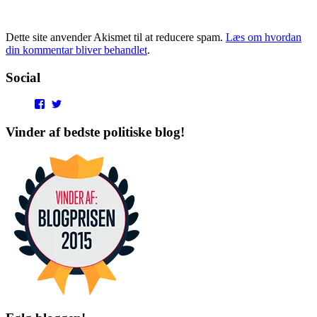
Dette site anvender Akismet til at reducere spam.
Læs om hvordan
din kommentar bliver behandlet
.
Social
View
View
punditokraterne’s
punditokraterne’s
profile
profile
Vinder af bedste politiske blog!
on
on
Facebook
Twitter