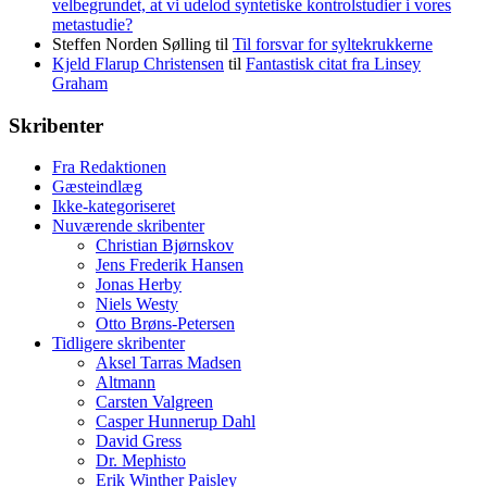
velbegrundet, at vi udelod syntetiske kontrolstudier i vores
metastudie?
Steffen Norden Sølling
til
Til forsvar for syltekrukkerne
Kjeld Flarup Christensen
til
Fantastisk citat fra Linsey
Graham
Skribenter
Fra Redaktionen
Gæsteindlæg
Ikke-kategoriseret
Nuværende skribenter
Christian Bjørnskov
Jens Frederik Hansen
Jonas Herby
Niels Westy
Otto Brøns-Petersen
Tidligere skribenter
Aksel Tarras Madsen
Altmann
Carsten Valgreen
Casper Hunnerup Dahl
David Gress
Dr. Mephisto
Erik Winther Paisley