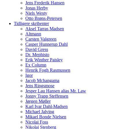
Jens Frederik Hansen
Jonas Herby
Niels Westy
Otto Brøns-Petersen
Tidligere skribenter
Aksel Tarras Madsen
Altmann
Carsten Valgreen
Casper Hunnerup Dahl
David Gress
Dr. Mephisto
Erik Winther Paisley
Ex Column
Henrik Fogh Rasmussen
Igor
Jacob Mchangama
Jens Ringsmose
Jesper Lau Hansen alias Mr. Law
Jonny Trapp Steffensen
Jørgen Møller
Karl Ivar Dahl-Madsen
Michael Jalving
Mikael Bonde Nielsen
Nicolai Foss
Nikolaj Stenberg