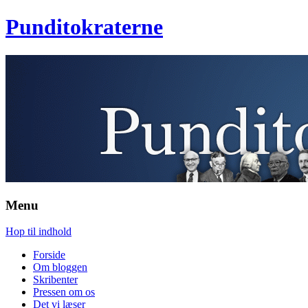
Punditokraterne
Menu
Hop til indhold
Forside
Om bloggen
Skribenter
Pressen om os
Det vi læser