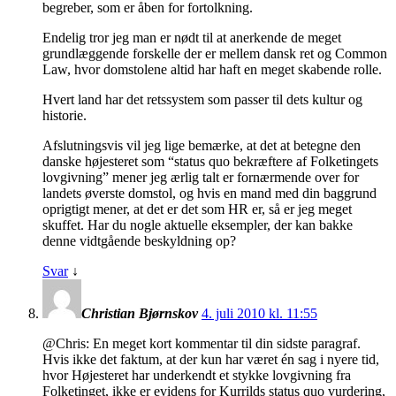
begreber, som er åben for fortolkning.
Endelig tror jeg man er nødt til at anerkende de meget
grundlæggende forskelle der er mellem dansk ret og Common
Law, hvor domstolene altid har haft en meget skabende rolle.
Hvert land har det retssystem som passer til dets kultur og
historie.
Afslutningsvis vil jeg lige bemærke, at det at betegne den
danske højesteret som “status quo bekræftere af Folketingets
lovgivning” mener jeg ærlig talt er fornærmende over for
landets øverste domstol, og hvis en mand med din baggrund
oprigtigt mener, at det er det som HR er, så er jeg meget
skuffet. Har du nogle aktuelle eksempler, der kan bakke
denne vidtgående beskyldning op?
Svar
↓
Christian Bjørnskov
4. juli 2010 kl. 11:55
@Chris: En meget kort kommentar til din sidste paragraf.
Hvis ikke det faktum, at der kun har været én sag i nyere tid,
hvor Højesteret har underkendt et stykke lovgivning fra
Folketinget, ikke er evidens for Kurrilds status quo vurdering,