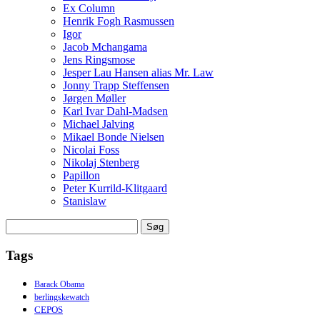
Ex Column
Henrik Fogh Rasmussen
Igor
Jacob Mchangama
Jens Ringsmose
Jesper Lau Hansen alias Mr. Law
Jonny Trapp Steffensen
Jørgen Møller
Karl Ivar Dahl-Madsen
Michael Jalving
Mikael Bonde Nielsen
Nicolai Foss
Nikolaj Stenberg
Papillon
Peter Kurrild-Klitgaard
Stanislaw
Søg
efter:
Tags
Barack Obama
berlingskewatch
CEPOS