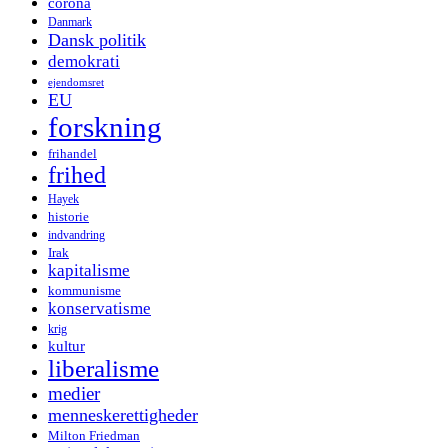
corona
Danmark
Dansk politik
demokrati
ejendomsret
EU
forskning
frihandel
frihed
Hayek
historie
indvandring
Irak
kapitalisme
kommunisme
konservatisme
krig
kultur
liberalisme
medier
menneskerettigheder
Milton Friedman