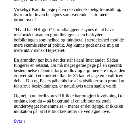
Virkelig? Kan du pege på en retsvidenskabelig fremstilling,
hvor rockerloven betegnes som værende i strid med
grundloven?
“Hvad har HR gjort? Grundlæggende synes du at have
misforstået hvad en grundlov gør – den beskytter
befolkningen som helhed og mindretal i særdeleshed mod de
mere skumle sider af politik. Jeg kunne godt ønske mig en
mere aktiv dansk Højesteret.”
En grundlov gør kun det der står i den! Intet andet. Sådan
fungerer en retsstat. Du må meget gerne pege på en specifik
bestemmelse i Danmarks grundlov og argumentere for, at den
er overtrådt i et konkret tilfælde. Så kan vi tage en kvalificeret
debat. Din og Peters påberåbelse af statistikker som grundlag
for grove beskyldninger, er naturligvis uden saglig værdi.
Og nej, bare fordi vores HR ikke har omgjort lovgivning i det
omfang som du – på baggrund af en arbitrær og totalt
uunderbygget fornemmelse – mener er det rigtige, er ikke en
indikation på, at HR blot bekræfter de vedtagne love.
Svar
↓