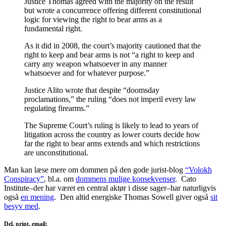
Justice Thomas agreed with the majority on the result
but wrote a concurrence offering different constitutional
logic for viewing the right to bear arms as a
fundamental right.
As it did in 2008, the court’s majority cautioned that the
right to keep and bear arms is not “a right to keep and
carry any weapon whatsoever in any manner
whatsoever and for whatever purpose.”
Justice Alito wrote that despite “doomsday
proclamations,” the ruling “does not imperil every law
regulating firearms.”
The Supreme Court’s ruling is likely to lead to years of
litigation across the country as lower courts decide how
far the right to bear arms extends and which restrictions
are unconstitutional.
Man kan læse mere om dommen på den gode jurist-blog
“Volokh
Conspiracy”
, bl.a. om
dommens mulige konsekvenser
. Cato
Institute–der har været en central aktør i disse sager–har naturligvis
også
en mening
. Den altid energiske Thomas Sowell giver også
sit
besyv med
.
Del, print, email: