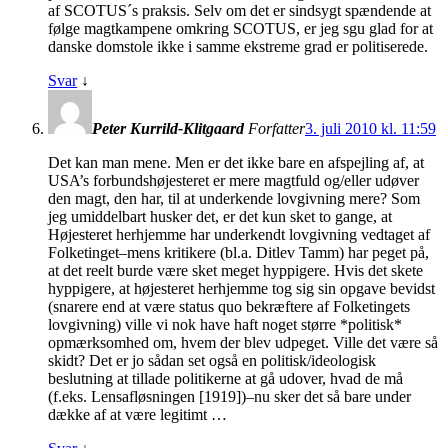
af SCOTUS´s praksis. Selv om det er sindsygt spændende at
følge magtkampene omkring SCOTUS, er jeg sgu glad for at
danske domstole ikke i samme ekstreme grad er politiserede.
Svar
↓
Peter Kurrild-Klitgaard
Forfatter
3. juli 2010 kl. 11:59
Det kan man mene. Men er det ikke bare en afspejling af, at
USA’s forbundshøjesteret er mere magtfuld og/eller udøver
den magt, den har, til at underkende lovgivning mere? Som
jeg umiddelbart husker det, er det kun sket to gange, at
Højesteret herhjemme har underkendt lovgivning vedtaget af
Folketinget–mens kritikere (bl.a. Ditlev Tamm) har peget på,
at det reelt burde være sket meget hyppigere. Hvis det skete
hyppigere, at højesteret herhjemme tog sig sin opgave bevidst
(snarere end at være status quo bekræftere af Folketingets
lovgivning) ville vi nok have haft noget større *politisk*
opmærksomhed om, hvem der blev udpeget. Ville det være så
skidt? Det er jo sådan set også en politisk/ideologisk
beslutning at tillade politikerne at gå udover, hvad de må
(f.eks. Lensafløsningen [1919])–nu sker det så bare under
dække af at være legitimt …