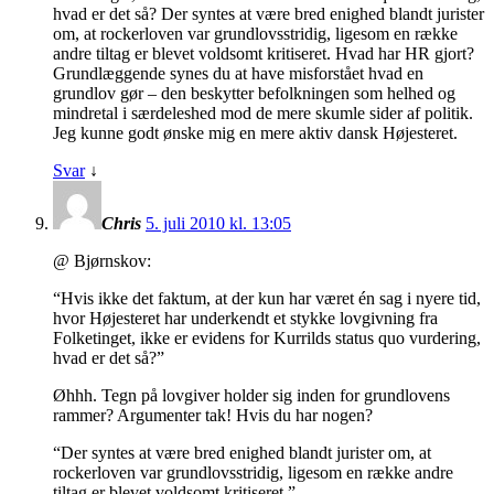
hvad er det så? Der syntes at være bred enighed blandt jurister
om, at rockerloven var grundlovsstridig, ligesom en række
andre tiltag er blevet voldsomt kritiseret. Hvad har HR gjort?
Grundlæggende synes du at have misforstået hvad en
grundlov gør – den beskytter befolkningen som helhed og
mindretal i særdeleshed mod de mere skumle sider af politik.
Jeg kunne godt ønske mig en mere aktiv dansk Højesteret.
Svar
↓
Chris
5. juli 2010 kl. 13:05
@ Bjørnskov:
“Hvis ikke det faktum, at der kun har været én sag i nyere tid,
hvor Højesteret har underkendt et stykke lovgivning fra
Folketinget, ikke er evidens for Kurrilds status quo vurdering,
hvad er det så?”
Øhhh. Tegn på lovgiver holder sig inden for grundlovens
rammer? Argumenter tak! Hvis du har nogen?
“Der syntes at være bred enighed blandt jurister om, at
rockerloven var grundlovsstridig, ligesom en række andre
tiltag er blevet voldsomt kritiseret.”