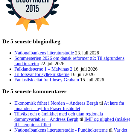
De 5 seneste blogindlæg
Nationalbankens litteraturstudie
23. juli 2026
Sommerserien 2026 om dansk reformer #2: Til afgrundens
rand tur-retur
22. juli 2026
Falklandsøerne 1 – Malvinas 2
16. juli 2026
Til forsvar for syltekrukkerne
16. juli 2026
Fantastisk citat fra Linsey Graham
15. juli 2026
De 5 seneste kommentarer
Ekonomisk frihet i Norden – Andreas Bergh
til
At lære fra
hinanden – nyt fra Fraser Instituttet
Tillväxt och ojämlikhet med och utan regionala
dummyvariabler – Andreas Bergh
til
IMF og ulighed (måske)
III – empirisk fifleri
Nationalbankens litteraturstudie - Punditokraterne
til
Var det