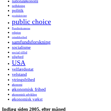
nationaløkonomi
nedlukning
politik
produktivitet
public choice
Punditokraterne
religion
retssikkerhed
samfundsforskning
socialisme
social tillid
ulighed
USA
velfærdsstat
velstand
ytringsfrihed
økonomi
økonomisk frihed
økonomisk udvikling
økonomisk vækst
Indlæg siden 2005, efter måned