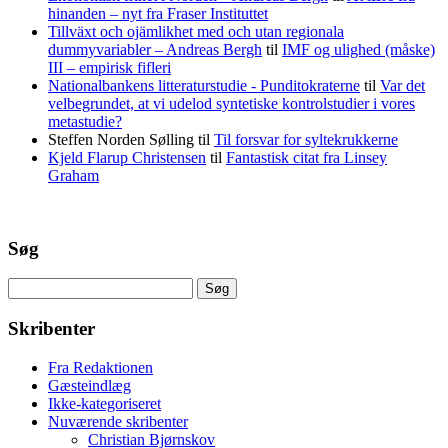
hinanden – nyt fra Fraser Instituttet
Tillväxt och ojämlikhet med och utan regionala
dummyvariabler – Andreas Bergh
til
IMF og ulighed (måske)
III – empirisk fifleri
Nationalbankens litteraturstudie - Punditokraterne
til
Var det
velbegrundet, at vi udelod syntetiske kontrolstudier i vores
metastudie?
Steffen Norden Sølling
til
Til forsvar for syltekrukkerne
Kjeld Flarup Christensen
til
Fantastisk citat fra Linsey
Graham
Søg
Søg
efter:
Skribenter
Fra Redaktionen
Gæsteindlæg
Ikke-kategoriseret
Nuværende skribenter
Christian Bjørnskov