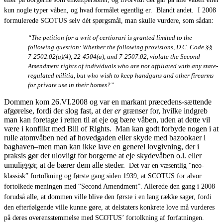
kun nogle typer våben, og hvad formålet egentlig er. Blandt andet. I 2008
formulerede SCOTUS selv dét spørgsmål, man skulle vurdere, som sådan:
“The petition for a writ of certiorari is granted limited to the
following question: Whether the following provisions, D.C. Code §§
7-2502.02(a)(4), 22-4504(a), and 7-2507.02, violate the Second
Amendment rights of individuals who are not affiliated with any state-
regulated militia, but who wish to keep handguns and other firearms
for private use in their homes?”
Dommen kom 26.VI.2008 og var en markant præcedens-sættende
afgørelse, fordi der slog fast, at der
er
grænser for, hvilke indgreb
man kan foretage i retten til at eje og bære våben, uden at dette vil
være i konflikt med Bill of Rights. Man kan godt forbyde nogen i at
rulle atomvåben ned af hovedgaden eller skyde med bazookaer i
baghaven–men man kan ikke lave en generel lovgivning, der i
praksis gør det ulovligt for borgerne at eje skydevåben o.l. eller
umuliggør, at de bærer dem alle steder.
Det var en væsentlig “neo-
klassisk” fortolkning og første gang siden 1939, at SCOTUS for alvor
fortolkede meningen med “Second Amendment”. Allerede den gang i 2008
forudså alle, at dommen ville blive den første i en lang række sager, fordi
den efterfølgende ville kunne gøre, at delstaters konkrete love må vurderes
på deres overensstemmelse med SCOTUS’ fortolkning af forfatningen.