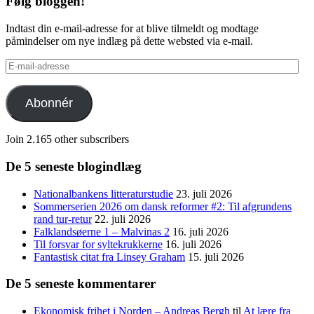
Følg bloggen!
Indtast din e-mail-adresse for at blive tilmeldt og modtage
påmindelser om nye indlæg på dette websted via e-mail.
E-
mail-
adresse
Abonnér
Join 2.165 other subscribers
De 5 seneste blogindlæg
Nationalbankens litteraturstudie
23. juli 2026
Sommerserien 2026 om dansk reformer #2: Til afgrundens
rand tur-retur
22. juli 2026
Falklandsøerne 1 – Malvinas 2
16. juli 2026
Til forsvar for syltekrukkerne
16. juli 2026
Fantastisk citat fra Linsey Graham
15. juli 2026
De 5 seneste kommentarer
Ekonomisk frihet i Norden – Andreas Bergh
til
At lære fra