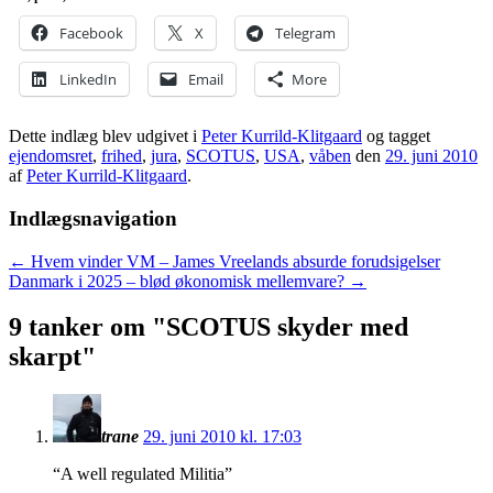
Facebook
X
Telegram
LinkedIn
Email
More
Dette indlæg blev udgivet i
Peter Kurrild-Klitgaard
og tagget
ejendomsret
,
frihed
,
jura
,
SCOTUS
,
USA
,
våben
den
29. juni 2010
af
Peter Kurrild-Klitgaard
.
Indlægsnavigation
←
Hvem vinder VM – James Vreelands absurde forudsigelser
Danmark i 2025 – blød økonomisk mellemvare?
→
9 tanker om "
SCOTUS skyder med
skarpt
"
trane
29. juni 2010 kl. 17:03
“A well regulated Militia”