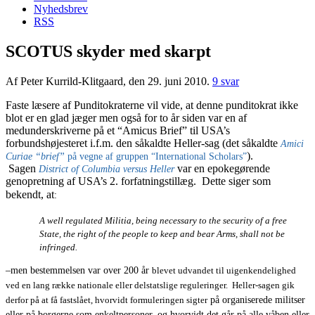
Nyhedsbrev
RSS
SCOTUS skyder med skarpt
Af Peter Kurrild-Klitgaard, den 29. juni 2010.
9 svar
Faste læsere af Punditokraterne vil vide, at denne punditokrat ikke
blot er en glad jæger men også for to år siden var en af
medunderskriverne på et “Amicus Brief” til USA’s
forbundshøjesteret i.f.m. den såkaldte Heller-sag (det såkaldte
Amici
).
Curiae “brief”
på vegne af gruppen “International Scholars”
Sagen
var en epokegørende
District of Columbia versus Heller
genopretning af USA’s 2. forfatningstillæg. Dette siger som
bekendt, at
:
A well regulated Militia, being necessary to the security of a free
State, the right of the people to keep and bear Arms, shall not be
infringed.
–men bestemmelsen var over 200 år
blevet udvandet til uigenkendelighed
ved en lang række nationale eller delstatslige reguleringer. Heller-sagen gik
derfor på at få fastslået, hvorvidt formuleringen sigter
på organiserede militser
eller på borgerne som enkeltpersoner, og hvorvidt det går på alle våben eller