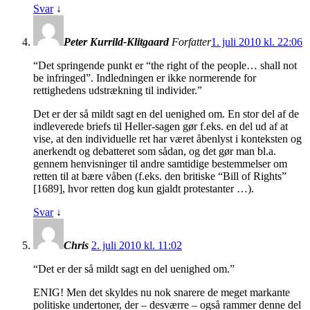
Svar
↓
Peter Kurrild-Klitgaard
Forfatter
1. juli 2010 kl. 22:06
“Det springende punkt er “the right of the people… shall not
be infringed”. Indledningen er ikke normerende for
rettighedens udstrækning til individer.”
Det er der så mildt sagt en del uenighed om. En stor del af de
indleverede briefs til Heller-sagen gør f.eks. en del ud af at
vise, at den individuelle ret har været åbenlyst i konteksten og
anerkendt og debatteret som sådan, og det gør man bl.a.
gennem henvisninger til andre samtidige bestemmelser om
retten til at bære våben (f.eks. den britiske “Bill of Rights”
[1689], hvor retten dog kun gjaldt protestanter …).
Svar
↓
Chris
2. juli 2010 kl. 11:02
“Det er der så mildt sagt en del uenighed om.”
ENIG! Men det skyldes nu nok snarere de meget markante
politiske undertoner, der – desværre – også rammer denne del