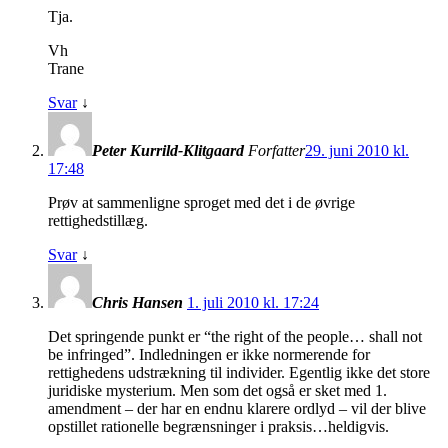
Tja.
Vh
Trane
Svar
↓
Peter Kurrild-Klitgaard
Forfatter
29. juni 2010 kl.
17:48
Prøv at sammenligne sproget med det i de øvrige
rettighedstillæg.
Svar
↓
Chris Hansen
1. juli 2010 kl. 17:24
Det springende punkt er “the right of the people… shall not
be infringed”. Indledningen er ikke normerende for
rettighedens udstrækning til individer. Egentlig ikke det store
juridiske mysterium. Men som det også er sket med 1.
amendment – der har en endnu klarere ordlyd – vil der blive
opstillet rationelle begrænsninger i praksis…heldigvis.