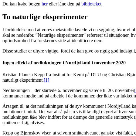
Du kan købe bogen
her
eller låne den på
biblioteket
.
To naturlige eksperimenter
I forbindelse med at vores metastudie lavede vi en søgning, hvor vi bl
skal se nedenfor. ”Naturlige eksperimenter” refererer til situationer, h
opfindsomhed fra forskernes side at identificere dem.
Disse studier er uhyre vigtige, fordi de kan give os rigtig god indsigt 
Ingen effekt af nedlukningen i Nordjylland i november 2020
Kristian Planeta Kepp fra Institut for Kemi på DTU og Christian Bjø
naturligt eksperiment.
[1]
Nedlukningen – der startede 6. november og varede til 20. november
[
kommuner mødte ind på arbejde i de kommuner, der ikke var lukket n
Årsagen til, at det nedlukningen af de syv kommuner i Nordjylland k
mutationer i mink. Det var altså på sin vis tilfældigt (styret af hvor
nedlukningen
ikke
blev indført for at dæmpe det generelle smittetryk
smitten er høj, afvises.
Kepp og Bjørnskov viser, at selvom smitteniveauet ganske vist faldt, 