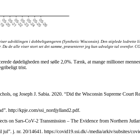
viser udviklingen i dobbeltgængeren (Synthetic Wisconsin). Den stiplede lodrette li
er. Da de alle viser stort set det samme, præsenterer jeg kun udvalgte tal ovenfor. 
cerede dødeligheden med sølle 2,0%. Tænk, at mange millioner menneske
ibeligt trist.
ols, og Joseph J. Sabia. 2020. “Did the Wisconsin Supreme Court Re
”. http://kpje.com/ssi_nordjylland2.pdf.
ects on Sars-CoV-2 Transmission – The Evidence from Northern Jutla
l jul”. j. nr. 20/14641. https://covid19.ssi.dk/-/media/arkiv/subsites/c