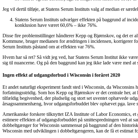
Jeg vil dertil tilføje, at Statens Serum Instituts valg af median er særde
Statens Serum Instituts udvælger effekten på baggrund af incid
konklusion have været 60,6% – ikke 76%.
Disse fire problemstillinger håndterer Kepp og Bjørnskov, og det er alts
Kommune, bruger medianen for ændringen i incidensen, korrigerer for
Serum Instituts påstand om at effekten var 76%.
Hvem har så ret? Så vidt jeg ved, har Statens Serum Institut ikke været
sig til nuancerne. Og på den baggrund kan jeg ikke lade være med at s
Ingen effekt af udgangsforbud i Wisconsin i foråret 2020
Et andet naturligt eksperiment fandt sted i Wisconsin, da Wisconsins 
forfatningsstridig. Som hos Kepp og Bjørnskov er det centrale her, at 
tilfældig begivenhed, der pludselig og stort set uventet ophævede ud
årsagssammenhæng, hvor udgangsforbuddet blev ophævet pga. lave smitt
Amerikanske forskere tilknyttet IZA Institute of Labor Economics, et ø
estimere effekten af udgangsforbuddet på smittespredningen ved at s
dobbeltgænger for Wisconsin sammensat på baggrund af den historiske 
Wisconsin med udviklingen i dobbeltgængeren, kan de få et estimat f