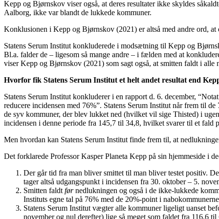
Kepp og Bjørnskov viser også, at deres resultater ikke skyldes såkaldt
Aalborg, ikke var blandt de lukkede kommuner.
Konklusionen i Kepp og Bjørnskov (2021) er altså med andre ord, at de
Statens Serum Institut konkluderede i modsætning til Kepp og Bjørnsk
Bl.a. falder de – ligesom så mange andre – i fælden med at konkludere 
viser Kepp og Bjørnskov (2021) som sagt også, at smitten faldt i all
Hvorfor fik Statens Serum Institut et helt andet resultat end
Kepp
Statens Serum Institut konkluderer i en rapport d. 6. december, “Notat
reducere incidensen med 76%”. Statens Serum Institut når frem til de 7
de syv kommuner, der blev lukket ned (hvilket vil sige Thisted) i ug
incidensen i denne periode fra 145,7 til 34,8, hvilket svarer til et fa
Men hvordan kan Statens Serum Institut finde frem til, at nedlukning
Det forklarede Professor Kasper Planeta Kepp på sin hjemmeside i d
Der går tid fra man bliver smittet til man bliver testet positiv. 
tager altså udgangspunkt i incidensen fra 30. oktober – 5. nove
Smitten faldt
før
nedlukningen og også i de ikke-lukkede kommun
Instituts egne tal på 76% med de 20%-point i nabokommunerne, r
Statens Serum Institut vægter alle kommuner ligeligt uanset befol
november og nul derefter) lige så meget som faldet fra 116,6 til