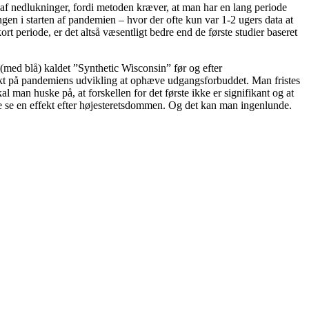
n af nedlukninger, fordi metoden kræver, at man har en lang periode
ngen i starten af pandemien – hvor der ofte kun var 1-2 ugers data at
t periode, er det altså væsentligt bedre end de første studier baseret
 (med blå) kaldet ”Synthetic Wisconsin” før og efter
fekt på pandemiens udvikling at ophæve udgangsforbuddet. Man fristes
l man huske på, at forskellen for det første ikke er signifikant og at
se en effekt efter højesteretsdommen. Og det kan man ingenlunde.