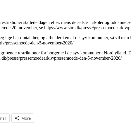
estriktioner startede dagen efter, mens de sidste – skoler og uddanne
et allerede 20. november, se https://www.stm.dk/presse/pressemoedeark
g lige har omtalt her, og arbejder i en af de syv kommuner, så vil man
arkiv/pressemoede-den-5-november-2020/
 indgribende restriktioner for borgerne i de syv kommuner i Nordjylland
stm.dk/presse/pressemoedearkiv/pressemoede-den-5-november-2020/
mail
More