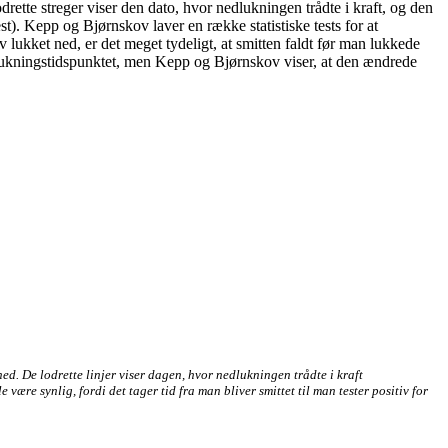
rette streger viser den dato, hvor nedlukningen trådte i kraft, og den
est). Kepp og Bjørnskov laver en række statistiske tests for at
 lukket ned, er det meget tydeligt, at smitten faldt før man lukkede
nedlukningstidspunktet, men Kepp og Bjørnskov viser, at den ændrede
ned. De lodrette linjer viser dagen, hvor nedlukningen trådte i kraft
være synlig, fordi det tager tid fra man bliver smittet til man tester positiv for