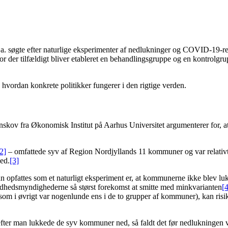
.a. søgte efter naturlige eksperimenter af nedlukninger og COVID-19-rest
vor der tilfældigt bliver etableret en behandlingsgruppe og en kontrolgru
i, hvordan konkrete politikker fungerer i den rigtige verden.
rnskov fra Økonomisk Institut på Aarhus Universitet argumenterer for,
2]
– omfattede syv af Region Nordjyllands 11 kommuner og var relativt
ed.
[3]
an opfattes som et naturligt eksperiment er, at kommunerne ikke blev 
 sundhedsmyndighederne så størst forekomst at smitte med minkvarianten
[4
 (som i øvrigt var nogenlunde ens i de to grupper af kommuner), kan r
efter man lukkede de syv kommuner ned, så faldt det før nedlukningen var