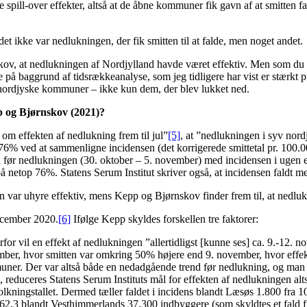
e spill-over effekter, altså at de åbne kommuner fik gavn af at smitten 
t ikke var nedlukningen, der fik smitten til at falde, men noget andet.
ov, at nedlukningen af Nordjylland havde været effektiv. Men som du k
på baggrund af tidsrækkeanalyse, som jeg tidligere har vist er stærkt p
e nordjyske kommuner – ikke kun dem, der blev lukket ned.
 og Bjørnskov (2021)
?
 om effekten af nedlukning frem til jul”
[5]
, at ”nedlukningen i syv nor
6% ved at sammenligne incidensen (det korrigerede smittetal pr. 100.000
en før nedlukningen (30. oktober – 5. november) med incidensen i ugen 
ld på netop 76%. Statens Serum Institut skriver også, at incidensen faldt
en var uhyre effektiv, mens Kepp og Bjørnskov finder frem til, at nedlu
ecember 2020.
[6]
Ifølge Kepp skyldes forskellen tre faktorer:
Derfor vil en effekt af nedlukningen ”allertidligst [kunne ses] ca. 9.-12. 
mber, hvor smitten var omkring 50% højere end 9. november, hvor effekt
er. Der var altså både en nedadgående trend før nedlukning, og man så
educeres Statens Serum Instituts mål for effekten af nedlukningen alts
kningstallet. Dermed tæller faldet i incidens blandt Læsøs 1.800 fra 109
 62,3 blandt Vesthimmerlands 37.300 indbyggere (som skyldtes et fald fr