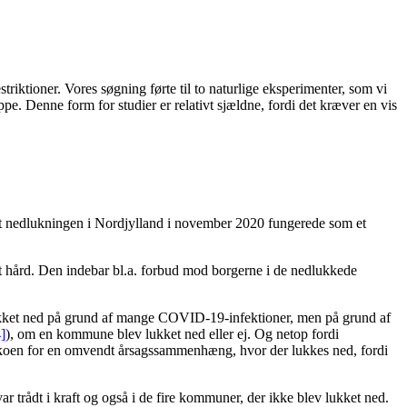
riktioner. Vores søgning førte til to naturlige eksperimenter, som vi
ppe. Denne form for studier er relativt sjældne, fordi det kræver en vis
 at nedlukningen i Nordjylland i november 2020 fungerede som et
 hård. Den indebar bl.a. forbud mod borgerne i de nedlukkede
lukket ned på grund af mange COVID-19-infektioner, men på grund af
]
), om en kommune blev lukket ned eller ej. Og netop fordi
isikoen for en omvendt årsagssammenhæng, hvor der lukkes ned, fordi
 trådt i kraft og også i de fire kommuner, der ikke blev lukket ned.