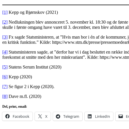
[1]
Kepp og Bjørnskov (2021)
[2]
Nedlukningen blev annonceret 5. november kl. 18:30 og de første r
skulle i første omgang have varet til 3. december, men blev afslutt
[3]
Fx sagde Statsministeren, at ”Hvis man bor i én af de kommuner, je
en kritisk funktion.” Kilde: https://www.stm.dk/presse/pressemoede
[4]
Statsministeren sagde, at ”derfor har vi i dag besluttet en række
forekomst at smitte med den her minkvariant”. Kilde: https://www.
[5]
Statens Serum Institut (2020)
[6]
Kepp (2020)
[7]
Se figur 2 i Kepp (2020).
[8]
Dave m.fl. (2020)
Del, print, email:
Facebook
X
Telegram
LinkedIn
E