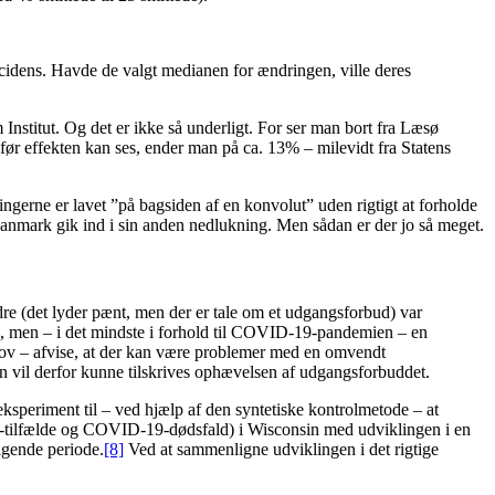
cidens. Havde de valgt medianen for ændringen, ville deres
m Institut. Og det er ikke så underligt. For ser man bort fra Læsø
r effekten kan ses, ender man på ca. 13% – milevidt fra Statens
ingerne er lavet ”på bagsiden af en konvolut” uden rigtigt at forholde
Danmark gik ind i sin anden nedlukning. Men sådan er der jo så meget.
dre (det lyder pænt, men der er tale om et udgangsforbud) var
tal, men – i det mindste i forhold til COVID-19-pandemien – en
v – afvise, at der kan være problemer med en omvendt
n vil derfor kunne tilskrives ophævelsen af udgangsforbuddet.
eksperiment til – ved hjælp af den syntetiske kontrolmetode – at
tilfælde og COVID-19-dødsfald) i Wisconsin med udviklingen i en
lgende periode.
[8]
Ved at sammenligne udviklingen i det rigtige