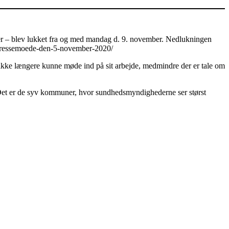
lser – blev lukket fra og med mandag d. 9. november. Nedlukningen
iv/pressemoede-den-5-november-2020/
 ikke længere kunne møde ind på sit arbejde, medmindre der er tale om
. Det er de syv kommuner, hvor sundhedsmyndighederne ser størst