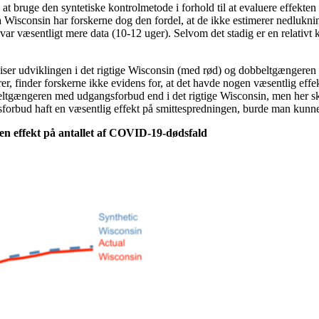
 at bruge den syntetiske kontrolmetode i forhold til at evaluere effekte
ra Wisconsin har forskerne dog den fordel, at de ikke estimerer nedlukni
 væsentligt mere data (10-12 uger). Selvom det stadig er en relativt kor
 viser udviklingen i det rigtige Wisconsin (med rød) og dobbeltgængeren
r, finder forskerne
ikke evidens for, at det havde nogen væsentlig ef
bbeltgængeren med udgangsforbud end i det rigtige Wisconsin, men her ska
rbud haft en væsentlig effekt på smittespredningen, burde man kunne 
en effekt på antallet af COVID-19-dødsfald