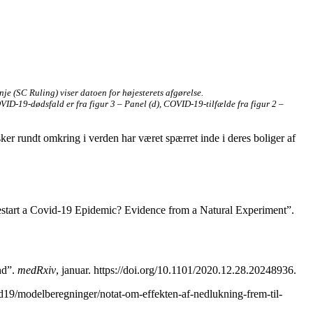
nje (SC Ruling) viser datoen for højesterets afgørelse.
COVID-19-dødsfald er fra figur 3 – Panel (d), COVID-19-tilfælde fra figur 2 –
r rundt omkring i verden har været spærret inde i deres boliger af
start a Covid-19 Epidemic? Evidence from a Natural Experiment”.
nd”.
medRxiv
, januar. https://doi.org/10.1101/2020.12.28.20248936.
ovid19/modelberegninger/notat-om-effekten-af-nedlukning-frem-til-