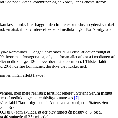
faldt i de nedlukkede kommuner, og at Nordjyllands eneste storby,
an læse i boks 1, er baggrunden for deres konklusion yderst spinkel.
roblematisk ift. at vurdere effekten af nedlukninger. For Nordjylland
djyske kommuner 15 dage i november 2020 viste, at det er muligt at
, hvor man forsøger at tage højde for antallet af tests) i medianen af
efter nedlukningen (26. november – 2. december). I Thisted faldt
 med 20% i de fire kommuner, der ikke blev lukket ned.
kningen ingen effekt havde?
november, men mere realistisk først lidt senere”. Statens Serum Institut
en af nedlukningen aller tidsligst kunne ses.
[7]
 et fald i ”kontrolgruppen”. Alene ved at korrigerer Statens Serum
å til 56%.
,9 til 0 (som skyldes, at der blev fundet én positiv d. 3. og 5.
a 40 smittede til 25 smittede).