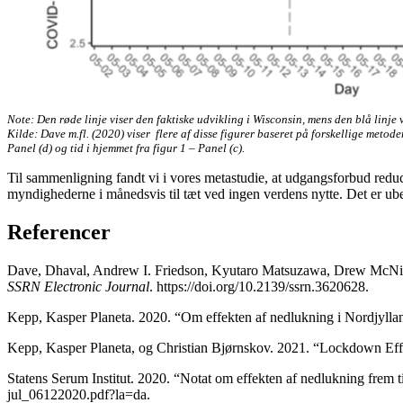
Note: Den røde linje viser den faktiske udvikling i Wisconsin, mens den blå linje 
Kilde: Dave m.fl. (2020) viser flere af disse figurer baseret på forskellige metod
Panel (d) og tid i hjemmet fra figur 1 – Panel (c).
Til sammenligning fandt vi i vores metastudie, at udgangsforbud redu
myndighederne i månedsvis til tæt ved ingen verdens nytte. Det er ubegr
Referencer
Dave, Dhaval, Andrew I. Friedson, Kyutaro Matsuzawa, Drew McNich
SSRN Electronic Journal
. https://doi.org/10.2139/ssrn.3620628.
Kepp, Kasper Planeta. 2020. “Om effekten af nedlukning i Nordjylland
Kepp, Kasper Planeta, og Christian Bjørnskov. 2021. “Lockdown Eff
Statens Serum Institut. 2020. “Notat om effekten af nedlukning frem ti
jul_06122020.pdf?la=da.