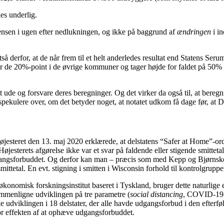
les underlig.
ensen i ugen efter nedlukningen, og ikke på baggrund af
ændringen
i in
å derfor, at de når frem til et helt anderledes resultat end Statens Seru
 de 20%-point i de øvrige kommuner og tager højde for faldet på 50% fø
 ude og forsvare deres beregninger. Og det virker da også til, at beregn
pekulere over, om det betyder noget, at notatet udkom få dage før, at 
højesteret den 13. maj 2020 erklærede, at delstatens “Safer at Home”-or
Højesterets afgørelse ikke var et svar på faldende eller stigende smitte
gangsforbuddet.
Og derfor kan man – præcis som med Kepp og Bjørnsko
etal. En evt. stigning i smitten i Wisconsin forhold til kontrolgruppe
konomisk forskningsinstitut baseret i Tyskland, bruger dette naturlige 
ammenligne udviklingen på tre parametre (
social distancing
, COVID-19-
udviklingen i 18 delstater, der alle havde udgangsforbud i den efterfø
or effekten af at ophæve udgangsforbuddet.