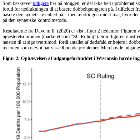
Som beskrevet
tidligere
her på bloggen, er det ikke helt uproblematisk
forud for nedlukningen til at basere dobbeltgængeren på. I tilfældet f
basere den syntetiske enhed på – men ændringen midt i maj, hvor der var
på den syntetiske kontrolmetode.
Resultaterne fra Dave m.fl. (2020) er vist i figur 2 nedenfor. Figuren
højesteretsdommen (markeret som ”SC Ruling”). Som figuren illustrere
næsten til at sige tværtimod, fordi antallet af dødsfald er højere i do
metoden som nævnt har visse iboende problemer. Men havde udgangsfo
Figur 2: Ophævelsen af udgangsforbuddet i Wisconsin havde ing