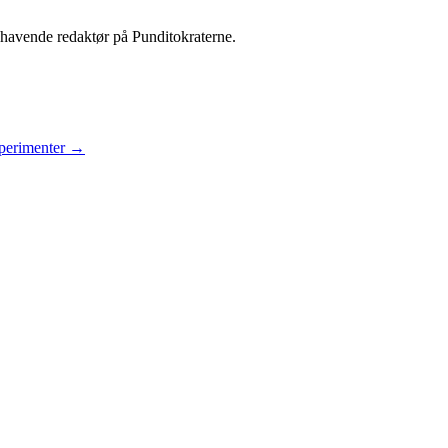
shavende redaktør på Punditokraterne.
sperimenter
→