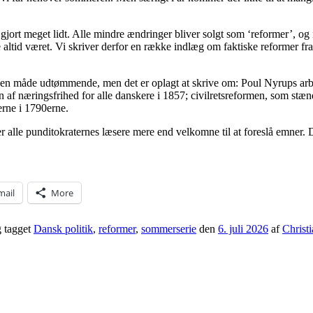
 gjort meget lidt. Alle mindre ændringer bliver solgt som ‘reformer’, o
ke altid været. Vi skriver derfor en række indlæg om faktiske reformer fra
 ingen måde udtømmende, men det er oplagt at skrive om: Poul Nyrups ar
len af næringsfrihed for alle danskere i 1857; civilretsreformen, som st
erne i 1790erne.
e punditokraternes læsere mere end velkomne til at foreslå emner. Det
mail
More
 tagget
Dansk politik
,
reformer
,
sommerserie
den
6. juli 2026
af
Christ