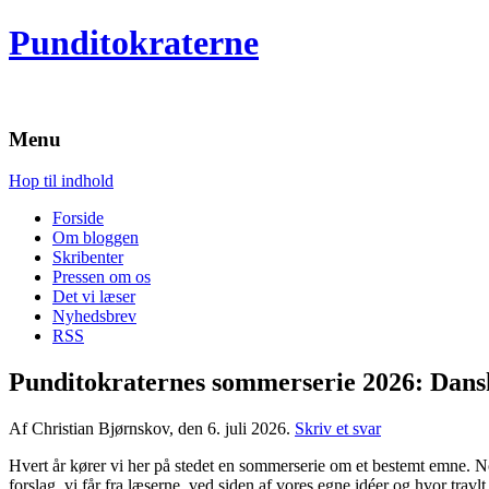
Punditokraterne
Menu
Hop til indhold
Forside
Om bloggen
Skribenter
Pressen om os
Det vi læser
Nyhedsbrev
RSS
Punditokraternes sommerserie 2026: Dans
Af Christian Bjørnskov, den 6. juli 2026.
Skriv et svar
Hvert år kører vi her på stedet en sommerserie om et bestemt emne. N
forslag, vi får fra læserne, ved siden af vores egne idéer og hvor tr