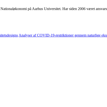
 i Nationaløkonomi på Aarhus Universitet. Har siden 2006 været ansvar
itetsdesigns
Analyser af COVID-19-restriktioner gennem naturlige ek