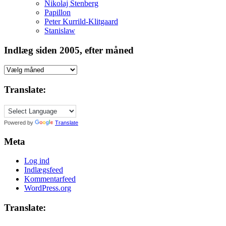
Nikolaj Stenberg
Papillon
Peter Kurrild-Klitgaard
Stanislaw
Indlæg siden 2005, efter måned
Indlæg
siden
2005,
Translate:
efter
måned
Powered by
Translate
Meta
Log ind
Indlægsfeed
Kommentarfeed
WordPress.org
Translate: