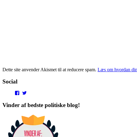
Dette site anvender Akismet til at reducere spam.
Læs om hvordan din
Social
View
View
punditokraterne’s
punditokraterne’s
profile
profile
Vinder af bedste politiske blog!
on
on
Facebook
Twitter