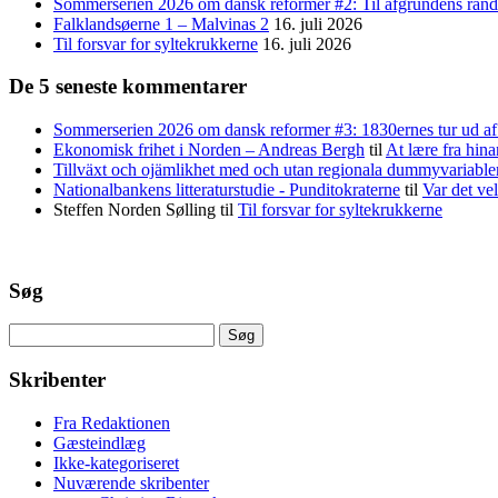
Sommerserien 2026 om dansk reformer #2: Til afgrundens rand 
Falklandsøerne 1 – Malvinas 2
16. juli 2026
Til forsvar for syltekrukkerne
16. juli 2026
De 5 seneste kommentarer
Sommerserien 2026 om dansk reformer #3: 1830ernes tur ud af 
Ekonomisk frihet i Norden – Andreas Bergh
til
At lære fra hina
Tillväxt och ojämlikhet med och utan regionala dummyvariabl
Nationalbankens litteraturstudie - Punditokraterne
til
Var det vel
Steffen Norden Sølling
til
Til forsvar for syltekrukkerne
Søg
Søg
efter:
Skribenter
Fra Redaktionen
Gæsteindlæg
Ikke-kategoriseret
Nuværende skribenter