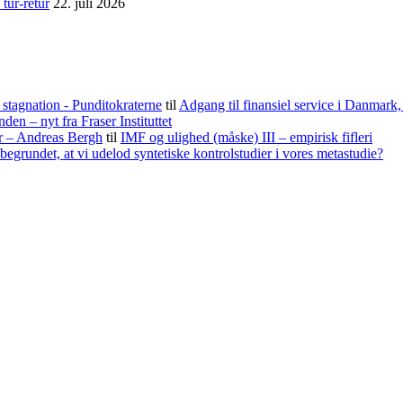
tur-retur
22. juli 2026
stagnation - Punditokraterne
til
Adgang til finansiel service i Danmark
nden – nyt fra Fraser Instituttet
er – Andreas Bergh
til
IMF og ulighed (måske) III – empirisk fifleri
begrundet, at vi udelod syntetiske kontrolstudier i vores metastudie?