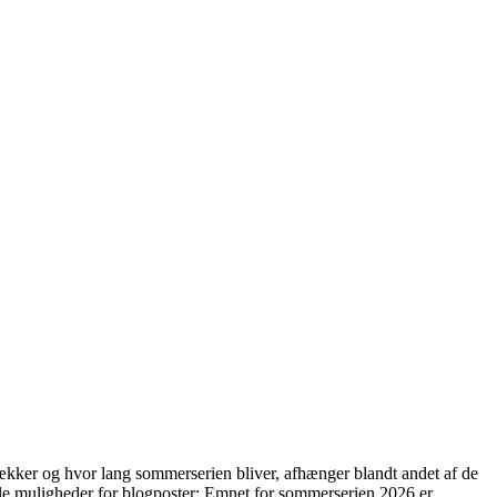
ækker og hvor lang sommerserien bliver, afhænger blandt andet af de
ngle muligheder for blogposter: Emnet for sommerserien 2026 er