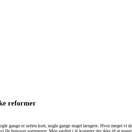
ke reformer
ogle gange er serien kort, nogle gange noget længere. Hvor meget vi d
avlt vi får henover sommeren. Men særligt i år kommer der ikke til at ma