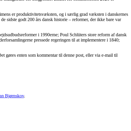
g imens er produktivitetsvæksten, og i særlig grad væksten i danskernes
 de sidste godt 200 års dansk historie – reformer, der ikke bare var
bejdsudbudsreformer i 1990erne; Poul Schlüters store reform af dansk
ænderforsamlingerne pressede regeringen til at implementere i 1840;
 gøres enten som kommentar til denne post, eller via e-mail til
ian Bjørnskov
.