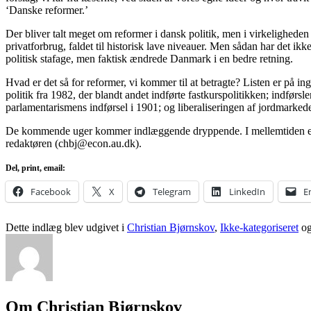
‘Danske reformer.’
Der bliver talt meget om reformer i dansk politik, men i virkeligheden
privatforbrug, faldet til historisk lave niveauer. Men sådan har det ik
politisk stafage, men faktisk ændrede Danmark i en bedre retning.
Hvad er det så for reformer, vi kommer til at betragte? Listen er på
politik fra 1982, der blandt andet indførte fastkurspolitikken; indførs
parlamentarismens indførsel i 1901; og liberaliseringen af jordmarked
De kommende uger kommer indlæggende dryppende. I mellemtiden er all
redaktøren (chbj@econ.au.dk).
Del, print, email:
Facebook
X
Telegram
LinkedIn
E
Dette indlæg blev udgivet i
Christian Bjørnskov
,
Ikke-kategoriseret
og
Om Christian Bjørnskov