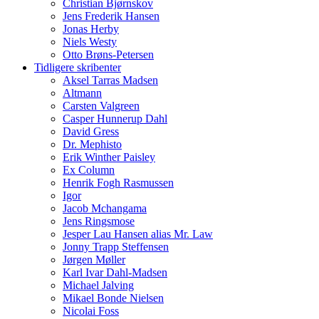
Christian Bjørnskov
Jens Frederik Hansen
Jonas Herby
Niels Westy
Otto Brøns-Petersen
Tidligere skribenter
Aksel Tarras Madsen
Altmann
Carsten Valgreen
Casper Hunnerup Dahl
David Gress
Dr. Mephisto
Erik Winther Paisley
Ex Column
Henrik Fogh Rasmussen
Igor
Jacob Mchangama
Jens Ringsmose
Jesper Lau Hansen alias Mr. Law
Jonny Trapp Steffensen
Jørgen Møller
Karl Ivar Dahl-Madsen
Michael Jalving
Mikael Bonde Nielsen
Nicolai Foss