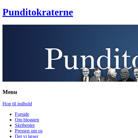
Punditokraterne
Menu
Hop til indhold
Forside
Om bloggen
Skribenter
Pressen om os
Det vi læser