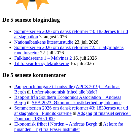
De 5 seneste blogindlæg
Sommerserien 2026 om dansk reformer #3: 1830ernes tur ud
af stagnation
3. august 2026
Nationalbankens litteraturstudie
23. juli 2026
Sommerserien 2026 om dansk reformer #2: Til afgrundens
rand tur-retur
22. juli 2026
Falklandsøerne 1 – Malvinas 2
16. juli 2026
Til forsvar for syltekrukkerne
16. juli 2026
De 5 seneste kommentarer
Papper och burgare i Louisville (APCS 2019) – Andreas
Bergh
til
Løfter økonomisk frihed alle både?
Rapport från Southern Economics Association – Andreas
Bergh
til
SEA 2023: Økonomisk usikkerhed og tolerance
Sommerserien 2026 om dansk reformer #3: 1830ernes tur ud
af stagnation - Punditokraterne
til
Adgang til finansiel service i
Danmark, 1850-1900
Ekonomisk frihet i Norden – Andreas Bergh
til
At lære fra
hinanden – nyt fra Fraser Instituttet