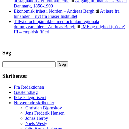
af stagnation - Punditokraterne
til
Adgang til finansiel service i
Danmark, 1850-1900
Ekonomisk frihet i Norden – Andreas Bergh
til
At lære fra
hinanden – nyt fra Fraser Instituttet
Tillväxt och ojämlikhet med och utan regionala
dummyvariabler – Andreas Bergh
til
IMF og ulighed (måske)
III – empirisk fifleri
Søg
Søg
efter:
Skribenter
Fra Redaktionen
Gæsteindlæg
Ikke-kategoriseret
Nuværende skribenter
Christian Bjørnskov
Jens Frederik Hansen
Jonas Herby
Niels Westy
Otto Brøns-Petersen