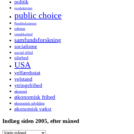
politik
produktivitet
public choice
Punditokraterne
religion
retssikkerhed
samfundsforskning
socialisme
social tillid
ulighed
USA
velfærdsstat
velstand
ytringsfrihed
økonomi
økonomisk frihed
økonomisk udvikling
økonomisk vækst
Indlæg siden 2005, efter måned
Indlæg