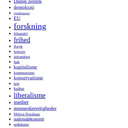
Dansk politik
demokrati
ejendomsret
EU
forskning
frihandel
frihed
Hayek
historie
indvandring
Irak
kapitalisme
kommunisme
konservatisme
krig
kultur
liberalisme
medier
menneskerettigheder
Milton Friedman
nationaløkonomi
nedlukning