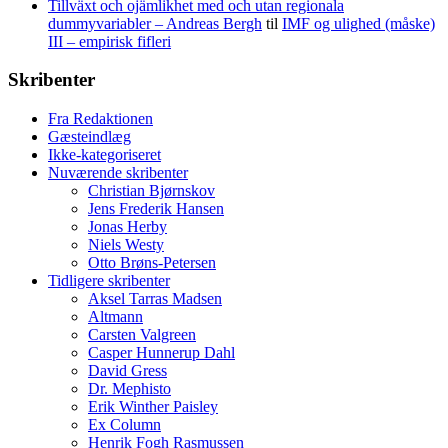
Tillväxt och ojämlikhet med och utan regionala
dummyvariabler – Andreas Bergh
til
IMF og ulighed (måske)
III – empirisk fifleri
Skribenter
Fra Redaktionen
Gæsteindlæg
Ikke-kategoriseret
Nuværende skribenter
Christian Bjørnskov
Jens Frederik Hansen
Jonas Herby
Niels Westy
Otto Brøns-Petersen
Tidligere skribenter
Aksel Tarras Madsen
Altmann
Carsten Valgreen
Casper Hunnerup Dahl
David Gress
Dr. Mephisto
Erik Winther Paisley
Ex Column
Henrik Fogh Rasmussen