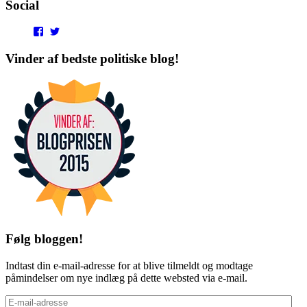
Social
View
View
punditokraterne’s
punditokraterne’s
profile
profile
Vinder af bedste politiske blog!
on
on
Facebook
Twitter
Følg bloggen!
Indtast din e-mail-adresse for at blive tilmeldt og modtage
påmindelser om nye indlæg på dette websted via e-mail.
E-