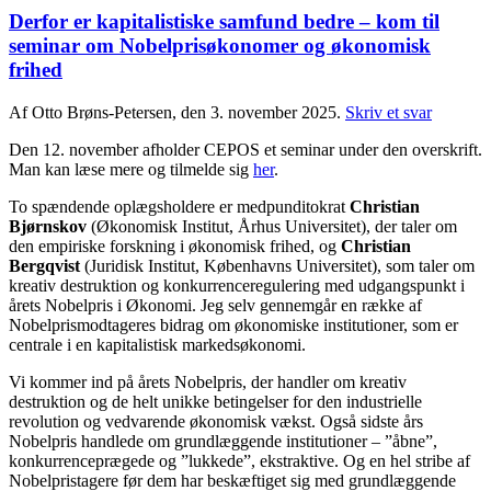
Derfor er kapitalistiske samfund bedre – kom til
seminar om Nobelprisøkonomer og økonomisk
frihed
Af Otto Brøns-Petersen, den 3. november 2025.
Skriv et svar
Den 12. november afholder CEPOS et seminar under den overskrift.
Man kan læse mere og tilmelde sig
her
.
To spændende oplægsholdere er medpunditokrat
Christian
Bjørnskov
(Økonomisk Institut, Århus Universitet), der taler om
den empiriske forskning i økonomisk frihed, og
Christian
Bergqvist
(Juridisk Institut, Københavns Universitet), som taler om
kreativ destruktion og konkurrenceregulering med udgangspunkt i
årets Nobelpris i Økonomi. Jeg selv gennemgår en række af
Nobelprismodtageres bidrag om økonomiske institutioner, som er
centrale i en kapitalistisk markedsøkonomi.
Vi kommer ind på årets Nobelpris, der handler om kreativ
destruktion og de helt unikke betingelser for den industrielle
revolution og vedvarende økonomisk vækst. Også sidste års
Nobelpris handlede om grundlæggende institutioner – ”åbne”,
konkurrenceprægede og ”lukkede”, ekstraktive. Og en hel stribe af
Nobelpristagere før dem har beskæftiget sig med grundlæggende