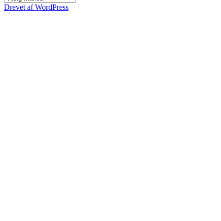
siden
Drevet af WordPress
2005,
efter
måned