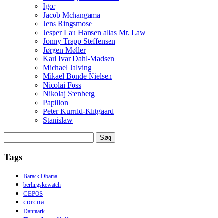
Igor
Jacob Mchangama
Jens Ringsmose
Jesper Lau Hansen alias Mr. Law
Jonny Trapp Steffensen
Jørgen Møller
Karl Ivar Dahl-Madsen
Michael Jalving
Mikael Bonde Nielsen
Nicolai Foss
Nikolaj Stenberg
Papillon
Peter Kurrild-Klitgaard
Stanislaw
Søg
efter:
Tags
Barack Obama
berlingskewatch
CEPOS
corona
Danmark