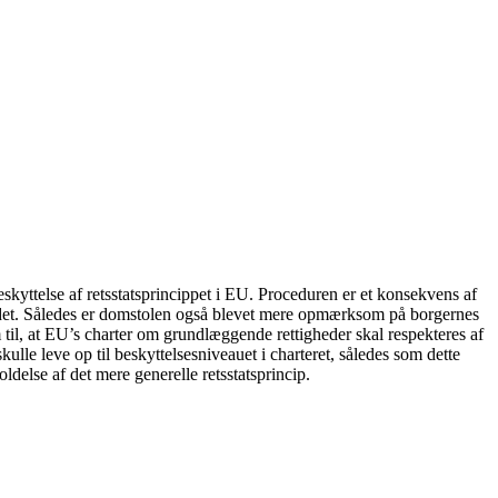
beskyttelse af retsstatsprincippet i EU. Proceduren er et konsekvens af
ejdet. Således er domstolen også blevet mere opmærksom på borgernes
 til, at EU’s charter om grundlæggende rettigheder skal respekteres af
lle leve op til beskyttelsesniveauet i charteret, således som dette
else af det mere generelle retsstatsprincip.