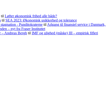
til
Løfter økonomisk frihed alle både?
h
til
SEA 2023: Økonomisk usikkerhed og tolerance
stagnation - Punditokraterne
til
Adgang til finansiel service i Danmark
nden – nyt fra Fraser Instituttet
er – Andreas Bergh
til
IMF og ulighed (måske) III – empirisk fifleri