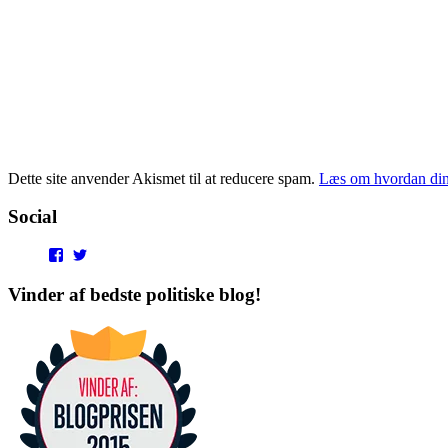
Dette site anvender Akismet til at reducere spam.
Læs om hvordan din
Social
View
View
punditokraterne’s
punditokraterne’s
profile
profile
Vinder af bedste politiske blog!
on
on
Facebook
Twitter