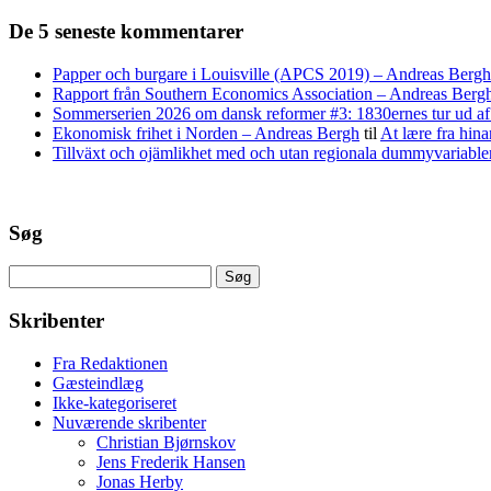
De 5 seneste kommentarer
Papper och burgare i Louisville (APCS 2019) – Andreas Bergh
Rapport från Southern Economics Association – Andreas Berg
Sommerserien 2026 om dansk reformer #3: 1830ernes tur ud af 
Ekonomisk frihet i Norden – Andreas Bergh
til
At lære fra hina
Tillväxt och ojämlikhet med och utan regionala dummyvariabl
Søg
Søg
efter:
Skribenter
Fra Redaktionen
Gæsteindlæg
Ikke-kategoriseret
Nuværende skribenter
Christian Bjørnskov
Jens Frederik Hansen
Jonas Herby