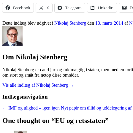
Facebook
X
Telegram
LinkedIn
E
Dette indlæg blev udgivet i
Nikolaj Stenberg
den
13. marts 2014
af
N
Om Nikolaj Stenberg
Nikolaj Stenberg er cand.jur. og fuldmægtig i staten, men med en fortid
om stort og småt fra netop disse områder.
Vis alle indlæg af Nikolaj Stenberg
→
Indlægsnavigation
←
IMF og ulighed – igen igen
Nyt papir om tillid og uddelegering af
One thought on “
EU og retsstaten
”