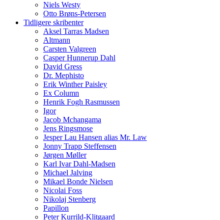
Niels Westy
Otto Brøns-Petersen
Tidligere skribenter
Aksel Tarras Madsen
Altmann
Carsten Valgreen
Casper Hunnerup Dahl
David Gress
Dr. Mephisto
Erik Winther Paisley
Ex Column
Henrik Fogh Rasmussen
Igor
Jacob Mchangama
Jens Ringsmose
Jesper Lau Hansen alias Mr. Law
Jonny Trapp Steffensen
Jørgen Møller
Karl Ivar Dahl-Madsen
Michael Jalving
Mikael Bonde Nielsen
Nicolai Foss
Nikolaj Stenberg
Papillon
Peter Kurrild-Klitgaard