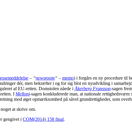
ressemeddelelse
–
“
newsroom
“
–
memo
) i forgårs en ny procedure til 
ndringer dér, men bekræfter i og for sig blot en nyudvikling i samarb
reguleret af EU-retten. Domstolen nåede i
Åkerberg Fransson
-sagen frem
retten. I
Melloni
-sagen konkluderede man, at nationale rettighedsværn sku
i retning mod øget opmærksomhed på såvel grundrettigheder, som overhold
 noget at skrive om.
r gengivet i
COM(2014) 158 final
.