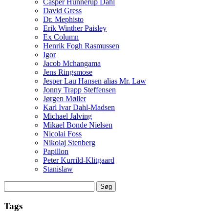
Casper Hunnerup Dahl
David Gress
Dr. Mephisto
Erik Winther Paisley
Ex Column
Henrik Fogh Rasmussen
Igor
Jacob Mchangama
Jens Ringsmose
Jesper Lau Hansen alias Mr. Law
Jonny Trapp Steffensen
Jørgen Møller
Karl Ivar Dahl-Madsen
Michael Jalving
Mikael Bonde Nielsen
Nicolai Foss
Nikolaj Stenberg
Papillon
Peter Kurrild-Klitgaard
Stanislaw
Søg
efter:
Tags