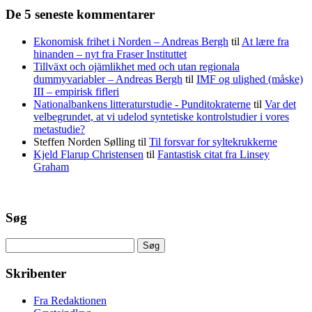
De 5 seneste kommentarer
Ekonomisk frihet i Norden – Andreas Bergh
til
At lære fra
hinanden – nyt fra Fraser Instituttet
Tillväxt och ojämlikhet med och utan regionala
dummyvariabler – Andreas Bergh
til
IMF og ulighed (måske)
III – empirisk fifleri
Nationalbankens litteraturstudie - Punditokraterne
til
Var det
velbegrundet, at vi udelod syntetiske kontrolstudier i vores
metastudie?
Steffen Norden Sølling
til
Til forsvar for syltekrukkerne
Kjeld Flarup Christensen
til
Fantastisk citat fra Linsey
Graham
Søg
Søg
efter:
Skribenter
Fra Redaktionen