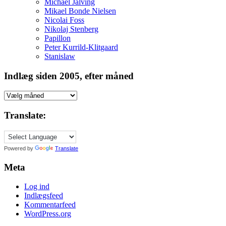
Michael Jalving
Mikael Bonde Nielsen
Nicolai Foss
Nikolaj Stenberg
Papillon
Peter Kurrild-Klitgaard
Stanislaw
Indlæg siden 2005, efter måned
Indlæg
siden
2005,
Translate:
efter
måned
Powered by
Translate
Meta
Log ind
Indlægsfeed
Kommentarfeed
WordPress.org