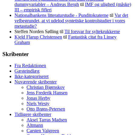
dummyvariabler – Andreas Bergh
til
IMF og ulighed (måske)
III – empirisk fifleri
Nationalbankens litteraturstudie - Punditokraterne
til
Var det
velbegrundet, at vi udelod syntetiske kontrolstudier i vores
metastudie?
Steffen Norden Sølling
til
Til forsvar for syltekrukkerne
Kjeld Flarup Christensen
til
Fantastisk citat fra Linsey
Graham
Skribenter
Fra Redaktionen
Gæsteindlæg
Ikke-kategoriseret
Nuværende skribenter
Christian Bjørnskov
Jens Frederik Hansen
Jonas Herby
Niels Westy
Otto Brøns-Petersen
Tidligere skribenter
Aksel Tarras Madsen
Altmann
Carsten Valgreen