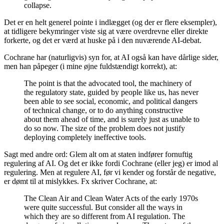
collapse.
Det er en helt generel pointe i indlægget (og der er flere eksempler),
at tidligere bekymringer viste sig at være overdrevne eller direkte
forkerte, og det er værd at huske på i den nuværende AI-debat.
Cochrane har (naturligvis) syn for, at AI også kan have dårlige sider,
men han påpeger (i mine øjne fuldstændigt korrekt), at:
The point is that the advocated tool, the machinery of
the regulatory state, guided by people like us, has never
been able to see social, economic, and political dangers
of technical change, or to do anything constructive
about them ahead of time, and is surely just as unable to
do so now. The size of the problem does not justify
deploying completely ineffective tools.
Sagt med andre ord: Glem alt om at staten indfører fornuftig
regulering af AI. Og det er ikke fordi Cochrane (eller jeg) er imod al
regulering. Men at regulere AI, før vi kender og forstår de negative,
er dømt til at mislykkes. Fx skriver Cochrane, at:
The Clean Air and Clean Water Acts of the early 1970s
were quite successful. But consider all the ways in
which they are so different from AI regulation. The