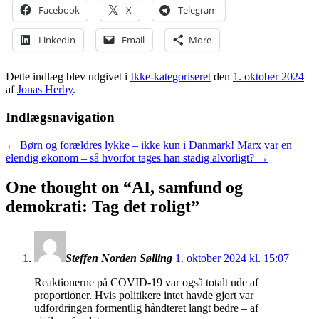
Facebook
X
Telegram
LinkedIn
Email
More
Dette indlæg blev udgivet i
Ikke-kategoriseret
den
1. oktober 2024
af
Jonas Herby
.
Indlægsnavigation
←
Børn og forældres lykke – ikke kun i Danmark!
Marx var en
elendig økonom – så hvorfor tages han stadig alvorligt?
→
One thought on “
AI, samfund og
demokrati: Tag det roligt
”
Steffen Norden Sølling
1. oktober 2024 kl. 15:07
Reaktionerne på COVID-19 var også totalt ude af
proportioner. Hvis politikere intet havde gjort var
udfordringen formentlig håndteret langt bedre – af