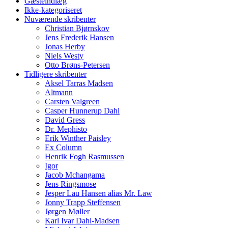
Gæsteindlæg
Ikke-kategoriseret
Nuværende skribenter
Christian Bjørnskov
Jens Frederik Hansen
Jonas Herby
Niels Westy
Otto Brøns-Petersen
Tidligere skribenter
Aksel Tarras Madsen
Altmann
Carsten Valgreen
Casper Hunnerup Dahl
David Gress
Dr. Mephisto
Erik Winther Paisley
Ex Column
Henrik Fogh Rasmussen
Igor
Jacob Mchangama
Jens Ringsmose
Jesper Lau Hansen alias Mr. Law
Jonny Trapp Steffensen
Jørgen Møller
Karl Ivar Dahl-Madsen