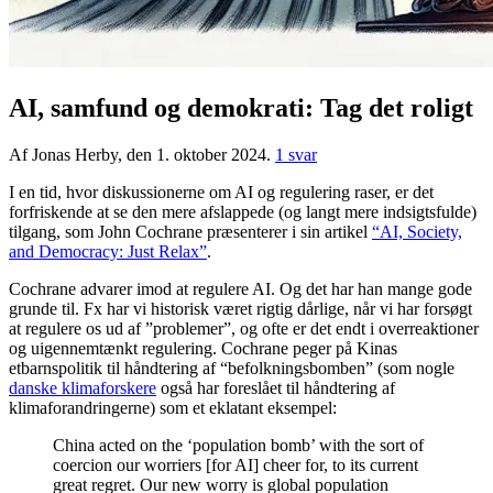
AI, samfund og demokrati: Tag det roligt
Af Jonas Herby, den 1. oktober 2024.
1 svar
I en tid, hvor diskussionerne om AI og regulering raser, er det
forfriskende at se den mere afslappede (og langt mere indsigtsfulde)
tilgang, som John Cochrane præsenterer i sin artikel
“AI, Society,
and Democracy: Just Relax”
.
Cochrane advarer imod at regulere AI. Og det har han mange gode
grunde til. Fx har vi historisk været rigtig dårlige, når vi har forsøgt
at regulere os ud af ”problemer”, og ofte er det endt i overreaktioner
og uigennemtænkt regulering. Cochrane peger på Kinas
etbarnspolitik til håndtering af “befolkningsbomben” (som nogle
danske klimaforskere
også har foreslået til håndtering af
klimaforandringerne) som et eklatant eksempel:
China acted on the ‘population bomb’ with the sort of
coercion our worriers [for AI] cheer for, to its current
great regret. Our new worry is global population