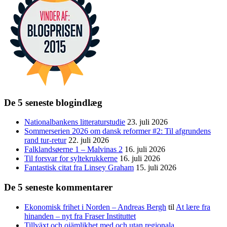
De 5 seneste blogindlæg
Nationalbankens litteraturstudie
23. juli 2026
Sommerserien 2026 om dansk reformer #2: Til afgrundens
rand tur-retur
22. juli 2026
Falklandsøerne 1 – Malvinas 2
16. juli 2026
Til forsvar for syltekrukkerne
16. juli 2026
Fantastisk citat fra Linsey Graham
15. juli 2026
De 5 seneste kommentarer
Ekonomisk frihet i Norden – Andreas Bergh
til
At lære fra
hinanden – nyt fra Fraser Instituttet
Tillväxt och ojämlikhet med och utan regionala