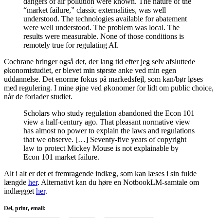
dangers of air pollution were known. The nature of the
“market failure,” classic externalities, was well
understood. The technologies available for abatement
were well understood. The problem was local. The
results were measurable. None of those conditions is
remotely true for regulating AI.
Cochrane bringer også det, der lang tid efter jeg selv afsluttede
økonomistudiet, er blevet min største anke ved min egen
uddannelse. Det enorme fokus på markedsfejl, som kan/bør løses
med regulering. I mine øjne ved økonomer for lidt om public choice,
når de forlader studiet.
Scholars who study regulation abandoned the Econ 101
view a half-century ago. That pleasant normative view
has almost no power to explain the laws and regulations
that we observe. […] Seventy-five years of copyright
law to protect Mickey Mouse is not explainable by
Econ 101 market failure.
Alt i alt er det et fremragende indlæg, som kan læses i sin fulde
længde
her
. Alternativt kan du høre en NotbookLM-samtale om
indlægget
her
.
Del, print, email: