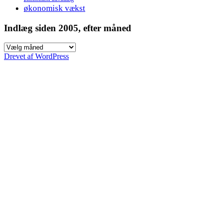
økonomisk vækst
Indlæg siden 2005, efter måned
Indlæg
siden
Drevet af WordPress
2005,
efter
måned