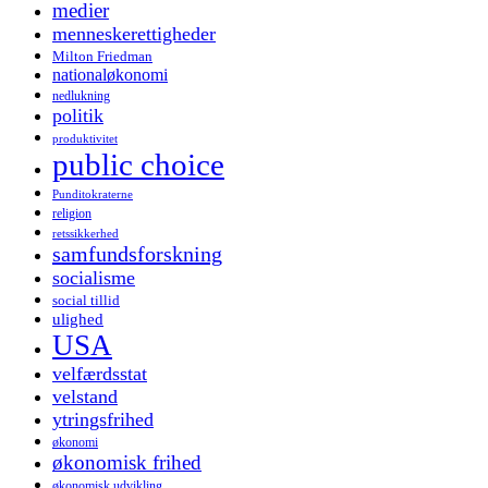
medier
menneskerettigheder
Milton Friedman
nationaløkonomi
nedlukning
politik
produktivitet
public choice
Punditokraterne
religion
retssikkerhed
samfundsforskning
socialisme
social tillid
ulighed
USA
velfærdsstat
velstand
ytringsfrihed
økonomi
økonomisk frihed
økonomisk udvikling