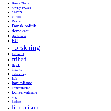
Barack Obama
berlingskewatch
CEPOS
corona
Danmark
Dansk politik
demokrati
ejendomsret
EU
forskning
frihandel
frihed
Hayek
historie
indvandring
Irak
kapitalisme
kommunisme
konservatisme
krig
kultur
liberalisme