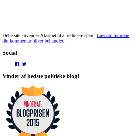
Dette site anvender Akismet til at reducere spam.
Læs om hvordan
din kommentar bliver behandlet
.
Social
View
View
punditokraterne’s
punditokraterne’s
profile
profile
Vinder af bedste politiske blog!
on
on
Facebook
Twitter