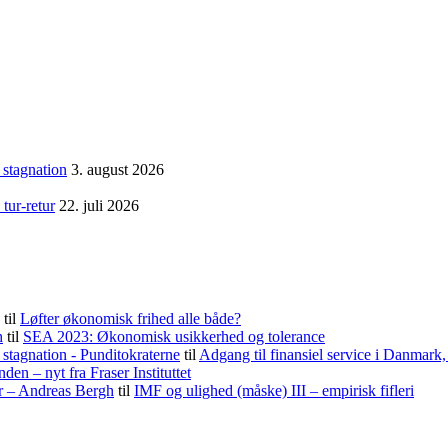
 stagnation
3. august 2026
tur-retur
22. juli 2026
til
Løfter økonomisk frihed alle både?
h
til
SEA 2023: Økonomisk usikkerhed og tolerance
stagnation - Punditokraterne
til
Adgang til finansiel service i Danmark
nden – nyt fra Fraser Instituttet
er – Andreas Bergh
til
IMF og ulighed (måske) III – empirisk fifleri