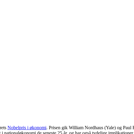
rets
Nobelpris i økonomi
. Prisen gik William Nordhaus (Yale) og Paul
i nationaløkonomi de seneste 25 år, og har også tydelige implikationer 