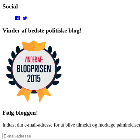
Social
View
View
punditokraterne’s
punditokraterne’s
profile
profile
Vinder af bedste politiske blog!
on
on
Facebook
Twitter
Følg bloggen!
Indtast din e-mail-adresse for at blive tilmeldt og modtage påmindels
E-