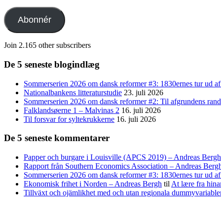
mail-
adresse
Abonnér
Join 2.165 other subscribers
De 5 seneste blogindlæg
Sommerserien 2026 om dansk reformer #3: 1830ernes tur ud af
Nationalbankens litteraturstudie
23. juli 2026
Sommerserien 2026 om dansk reformer #2: Til afgrundens rand 
Falklandsøerne 1 – Malvinas 2
16. juli 2026
Til forsvar for syltekrukkerne
16. juli 2026
De 5 seneste kommentarer
Papper och burgare i Louisville (APCS 2019) – Andreas Bergh
Rapport från Southern Economics Association – Andreas Berg
Sommerserien 2026 om dansk reformer #3: 1830ernes tur ud af 
Ekonomisk frihet i Norden – Andreas Bergh
til
At lære fra hina
Tillväxt och ojämlikhet med och utan regionala dummyvariabl