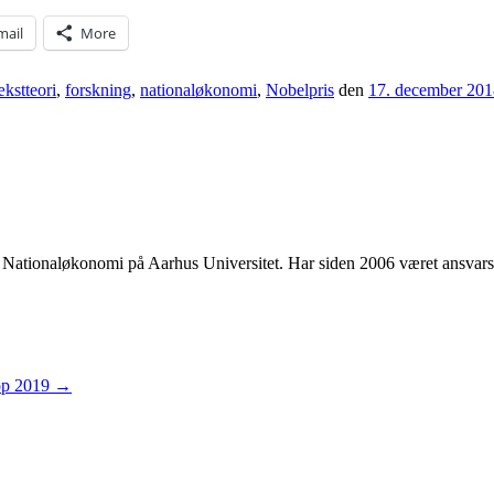
mail
More
kstteori
,
forskning
,
nationaløkonomi
,
Nobelpris
den
17. december 201
 i Nationaløkonomi på Aarhus Universitet. Har siden 2006 været ansvar
op 2019
→