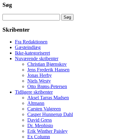
Søg
Søg
efter:
Skribenter
Fra Redaktionen
Gæsteindlæg
Ikke-kategoriseret
Nuværende skribenter
Christian Bjørnskov
Jens Frederik Hansen
Jonas Herby
Niels Westy
Otto Brøns-Petersen
Tidligere skribenter
Aksel Tarras Madsen
Altmann
Carsten Valgreen
Casper Hunnerup Dahl
David Gress
Dr. Mephisto
Erik Winther Paisley
Ex Column