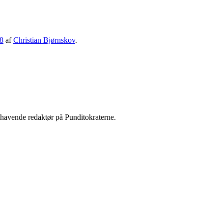
8
af
Christian Bjørnskov
.
shavende redaktør på Punditokraterne.