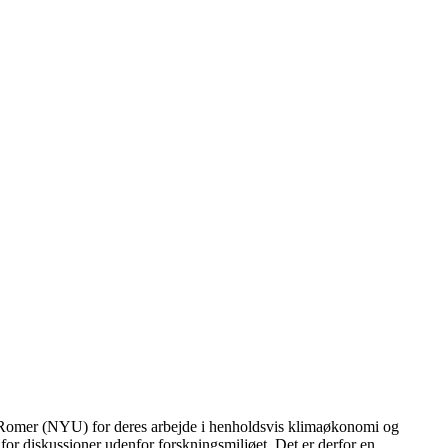
 Romer (NYU) for deres arbejde i henholdsvis klimaøkonomi og
for diskussioner udenfor forskningsmiljøet. Det er derfor en