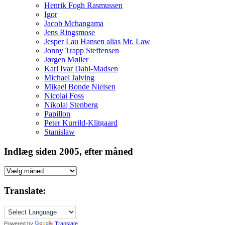
Henrik Fogh Rasmussen
Igor
Jacob Mchangama
Jens Ringsmose
Jesper Lau Hansen alias Mr. Law
Jonny Trapp Steffensen
Jørgen Møller
Karl Ivar Dahl-Madsen
Michael Jalving
Mikael Bonde Nielsen
Nicolai Foss
Nikolaj Stenberg
Papillon
Peter Kurrild-Klitgaard
Stanislaw
Indlæg siden 2005, efter måned
Indlæg
siden
2005,
Translate:
efter
måned
Powered by
Translate