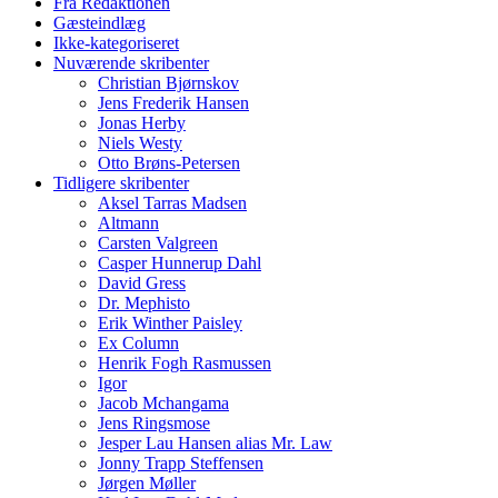
Fra Redaktionen
Gæsteindlæg
Ikke-kategoriseret
Nuværende skribenter
Christian Bjørnskov
Jens Frederik Hansen
Jonas Herby
Niels Westy
Otto Brøns-Petersen
Tidligere skribenter
Aksel Tarras Madsen
Altmann
Carsten Valgreen
Casper Hunnerup Dahl
David Gress
Dr. Mephisto
Erik Winther Paisley
Ex Column
Henrik Fogh Rasmussen
Igor
Jacob Mchangama
Jens Ringsmose
Jesper Lau Hansen alias Mr. Law
Jonny Trapp Steffensen
Jørgen Møller