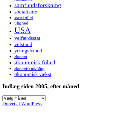
samfundsforskning
socialisme
social tillid
ulighed
USA
velfærdsstat
velstand
ytringsfrihed
økonomi
økonomisk frihed
økonomisk udvikling
økonomisk vækst
Indlæg siden 2005, efter måned
Indlæg
siden
Drevet af WordPress
2005,
efter
måned