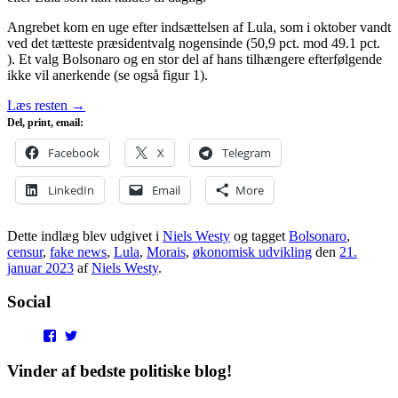
Angrebet kom en uge efter indsættelsen af Lula, som i oktober vandt
ved det tætteste præsidentvalg nogensinde (50,9 pct. mod 49.1 pct.
). Et valg Bolsonaro og en stor del af hans tilhængere efterfølgende
ikke vil anerkende (se også figur 1).
Læs resten
→
Del, print, email:
Facebook
X
Telegram
LinkedIn
Email
More
Dette indlæg blev udgivet i
Niels Westy
og tagget
Bolsonaro
,
censur
,
fake news
,
Lula
,
Morais
,
økonomisk udvikling
den
21.
januar 2023
af
Niels Westy
.
Social
View
View
punditokraterne’s
punditokraterne’s
profile
profile
Vinder af bedste politiske blog!
on
on
Facebook
Twitter