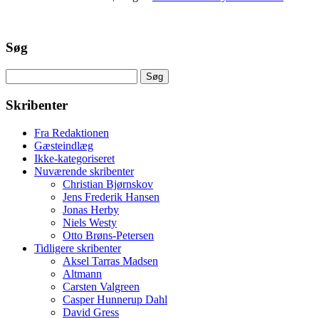
Søg
Søg
efter:
Skribenter
Fra Redaktionen
Gæsteindlæg
Ikke-kategoriseret
Nuværende skribenter
Christian Bjørnskov
Jens Frederik Hansen
Jonas Herby
Niels Westy
Otto Brøns-Petersen
Tidligere skribenter
Aksel Tarras Madsen
Altmann
Carsten Valgreen
Casper Hunnerup Dahl
David Gress