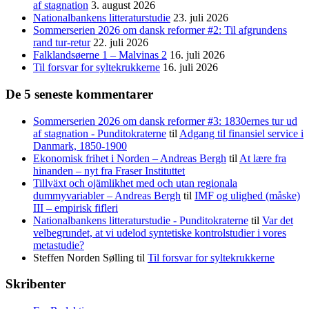
af stagnation
3. august 2026
Nationalbankens litteraturstudie
23. juli 2026
Sommerserien 2026 om dansk reformer #2: Til afgrundens
rand tur-retur
22. juli 2026
Falklandsøerne 1 – Malvinas 2
16. juli 2026
Til forsvar for syltekrukkerne
16. juli 2026
De 5 seneste kommentarer
Sommerserien 2026 om dansk reformer #3: 1830ernes tur ud
af stagnation - Punditokraterne
til
Adgang til finansiel service i
Danmark, 1850-1900
Ekonomisk frihet i Norden – Andreas Bergh
til
At lære fra
hinanden – nyt fra Fraser Instituttet
Tillväxt och ojämlikhet med och utan regionala
dummyvariabler – Andreas Bergh
til
IMF og ulighed (måske)
III – empirisk fifleri
Nationalbankens litteraturstudie - Punditokraterne
til
Var det
velbegrundet, at vi udelod syntetiske kontrolstudier i vores
metastudie?
Steffen Norden Sølling
til
Til forsvar for syltekrukkerne
Skribenter