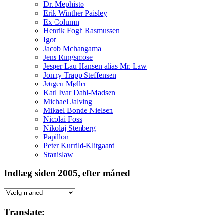
Dr. Mephisto
Erik Winther Paisley
Ex Column
Henrik Fogh Rasmussen
Igor
Jacob Mchangama
Jens Ringsmose
Jesper Lau Hansen alias Mr. Law
Jonny Trapp Steffensen
Jørgen Møller
Karl Ivar Dahl-Madsen
Michael Jalving
Mikael Bonde Nielsen
Nicolai Foss
Nikolaj Stenberg
Papillon
Peter Kurrild-Klitgaard
Stanislaw
Indlæg siden 2005, efter måned
Indlæg
siden
2005,
Translate:
efter