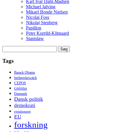
Karl Ivar Dahl-Madsen
Michael Jalving
Mikael Bonde Nielsen
Nicolai Foss
Nikolaj Stenberg
Papillon
Peter Kurrild-Klitgaard
Stanislaw
Søg
efter:
Tags
Barack Obama
berlingskewatch
CEPOS
corona
Danmark
Dansk politik
demokrati
ejendomsret
EU
forskning