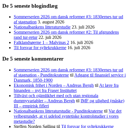
De 5 seneste blogindlæg
Sommerserien 2026 om dansk reformer #3: 1830ernes tur ud
af stagnation
3. august 2026
Nationalbankens litteraturstudie
23. juli 2026
Sommerserien 2026 om dansk reformer #2: Til afgrundens
rand tur-retur
22. juli 2026
Falklandsøerne 1 – Malvinas 2
16. juli 2026
Til forsvar for syltekrukkerne
16. juli 2026
De 5 seneste kommentarer
Sommerserien 2026 om dansk reformer #3: 1830ernes tur ud
af stagnation - Punditokraterne
til
Adgang til finansiel service i
Danmark, 1850-1900
Ekonomisk frihet i Norden – Andreas Bergh
til
At lære fra
hinanden – nyt fra Fraser Instituttet
Tillväxt och ojämlikhet med och utan regionala
dummyvariabler – Andreas Bergh
til
IMF og ulighed (måske)
III – empirisk fifleri
Nationalbankens litteraturstudie - Punditokraterne
til
Var det
velbegrundet, at vi udelod syntetiske kontrolstudier i vores
metastudie?
Steffen Norden Sølling
til
Til forsvar for syltekrukkerne