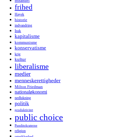
frihandel
frihed
Hayek
historie
indvandring
Irak
kapitalisme
kommunisme
konservatisme
krig
kultur
liberalisme
medier
menneskerettigheder
Milton Friedman
nationaløkonomi
nedlukning
politik
produktivitet
public choice
Punditokraterne
religion
retssikkerhed