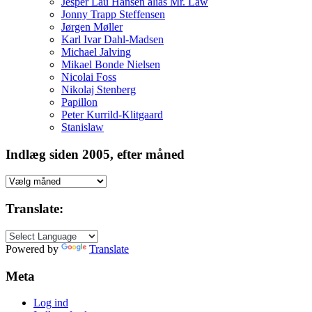
Jesper Lau Hansen alias Mr. Law
Jonny Trapp Steffensen
Jørgen Møller
Karl Ivar Dahl-Madsen
Michael Jalving
Mikael Bonde Nielsen
Nicolai Foss
Nikolaj Stenberg
Papillon
Peter Kurrild-Klitgaard
Stanislaw
Indlæg siden 2005, efter måned
Indlæg
siden
2005,
Translate:
efter
måned
Powered by
Translate
Meta
Log ind