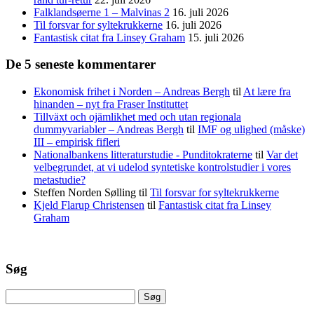
Falklandsøerne 1 – Malvinas 2
16. juli 2026
Til forsvar for syltekrukkerne
16. juli 2026
Fantastisk citat fra Linsey Graham
15. juli 2026
De 5 seneste kommentarer
Ekonomisk frihet i Norden – Andreas Bergh
til
At lære fra
hinanden – nyt fra Fraser Instituttet
Tillväxt och ojämlikhet med och utan regionala
dummyvariabler – Andreas Bergh
til
IMF og ulighed (måske)
III – empirisk fifleri
Nationalbankens litteraturstudie - Punditokraterne
til
Var det
velbegrundet, at vi udelod syntetiske kontrolstudier i vores
metastudie?
Steffen Norden Sølling
til
Til forsvar for syltekrukkerne
Kjeld Flarup Christensen
til
Fantastisk citat fra Linsey
Graham
Søg
Søg
efter: