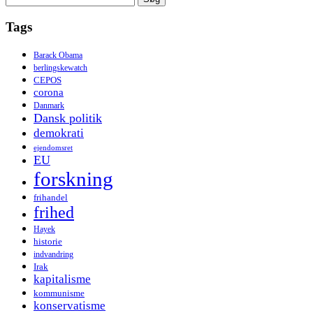
efter:
Tags
Barack Obama
berlingskewatch
CEPOS
corona
Danmark
Dansk politik
demokrati
ejendomsret
EU
forskning
frihandel
frihed
Hayek
historie
indvandring
Irak
kapitalisme
kommunisme
konservatisme