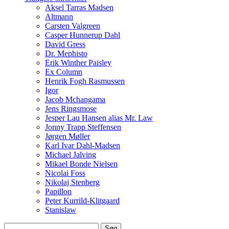
Aksel Tarras Madsen
Altmann
Carsten Valgreen
Casper Hunnerup Dahl
David Gress
Dr. Mephisto
Erik Winther Paisley
Ex Column
Henrik Fogh Rasmussen
Igor
Jacob Mchangama
Jens Ringsmose
Jesper Lau Hansen alias Mr. Law
Jonny Trapp Steffensen
Jørgen Møller
Karl Ivar Dahl-Madsen
Michael Jalving
Mikael Bonde Nielsen
Nicolai Foss
Nikolaj Stenberg
Papillon
Peter Kurrild-Klitgaard
Stanislaw
Søg