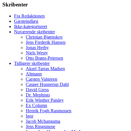
Skribenter
Fra Redaktionen
Gæsteindlæg
Ikke-kategoriseret
Nuværende skribenter
Christian Bjørnskov
Jens Frederik Hansen
Jonas Herby
Niels Westy
Otto Brøns-Petersen
Tidligere skribenter
Aksel Tarras Madsen
Altmann
Carsten Valgreen
Casper Hunnerup Dahl
David Gress
Dr. Mephisto
Erik Winther Paisley
Ex Column
Henrik Fogh Rasmussen
Igor
Jacob Mchangama
Jens Ringsmose