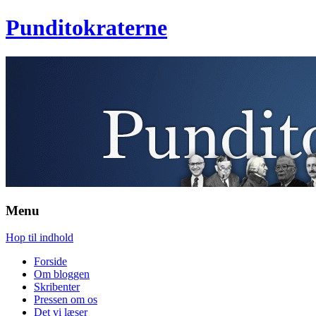
Punditokraterne
Menu
Hop til indhold
Forside
Om bloggen
Skribenter
Pressen om os
Det vi læser