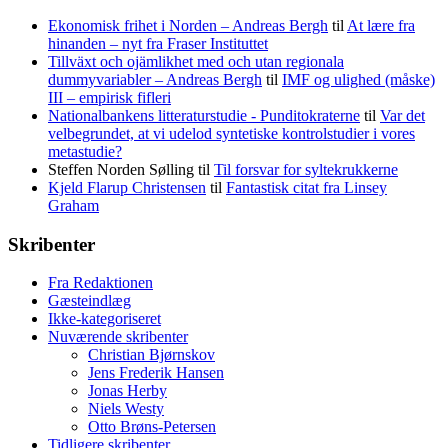
Ekonomisk frihet i Norden – Andreas Bergh
til
At lære fra
hinanden – nyt fra Fraser Instituttet
Tillväxt och ojämlikhet med och utan regionala
dummyvariabler – Andreas Bergh
til
IMF og ulighed (måske)
III – empirisk fifleri
Nationalbankens litteraturstudie - Punditokraterne
til
Var det
velbegrundet, at vi udelod syntetiske kontrolstudier i vores
metastudie?
Steffen Norden Sølling
til
Til forsvar for syltekrukkerne
Kjeld Flarup Christensen
til
Fantastisk citat fra Linsey
Graham
Skribenter
Fra Redaktionen
Gæsteindlæg
Ikke-kategoriseret
Nuværende skribenter
Christian Bjørnskov
Jens Frederik Hansen
Jonas Herby
Niels Westy
Otto Brøns-Petersen
Tidligere skribenter