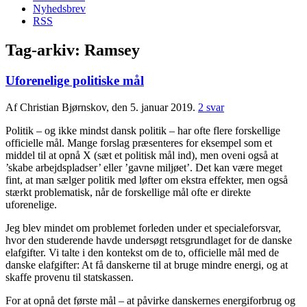
Nyhedsbrev
RSS
Tag-arkiv:
Ramsey
Uforenelige politiske mål
Af Christian Bjørnskov, den 5. januar 2019.
2 svar
Politik – og ikke mindst dansk politik – har ofte flere forskellige
officielle mål. Mange forslag præsenteres for eksempel som et
middel til at opnå X (sæt et politisk mål ind), men oveni også at
’skabe arbejdspladser’ eller ’gavne miljøet’. Det kan være meget
fint, at man sælger politik med løfter om ekstra effekter, men også
stærkt problematisk, når de forskellige mål ofte er direkte
uforenelige.
Jeg blev mindet om problemet forleden under et specialeforsvar,
hvor den studerende havde undersøgt retsgrundlaget for de danske
elafgifter. Vi talte i den kontekst om de to, officielle mål med de
danske elafgifter: At få danskerne til at bruge mindre energi, og at
skaffe provenu til statskassen.
For at opnå det første mål – at påvirke danskernes energiforbrug og