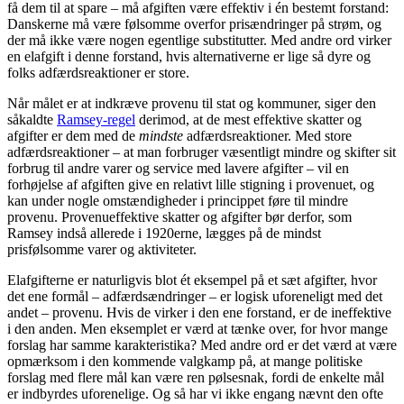
få dem til at spare – må afgiften være effektiv i én bestemt forstand:
Danskerne må være følsomme overfor prisændringer på strøm, og
der må ikke være nogen egentlige substitutter. Med andre ord virker
en elafgift i denne forstand, hvis alternativerne er lige så dyre og
folks adfærdsreaktioner er store.
Når målet er at indkræve provenu til stat og kommuner, siger den
såkaldte
Ramsey-regel
derimod, at de mest effektive skatter og
afgifter er dem med de
mindste
adfærdsreaktioner. Med store
adfærdsreaktioner – at man forbruger væsentligt mindre og skifter sit
forbrug til andre varer og service med lavere afgifter – vil en
forhøjelse af afgiften give en relativt lille stigning i provenuet, og
kan under nogle omstændigheder i princippet føre til mindre
provenu. Provenueffektive skatter og afgifter bør derfor, som
Ramsey indså allerede i 1920erne, lægges på de mindst
prisfølsomme varer og aktiviteter.
Elafgifterne er naturligvis blot ét eksempel på et sæt afgifter, hvor
det ene formål – adfærdsændringer – er logisk uforeneligt med det
andet – provenu. Hvis de virker i den ene forstand, er de ineffektive
i den anden. Men eksemplet er værd at tænke over, for hvor mange
forslag har samme karakteristika? Med andre ord er det værd at være
opmærksom i den kommende valgkamp på, at mange politiske
forslag med flere mål kan være ren pølsesnak, fordi de enkelte mål
er indbyrdes uforenelige. Og så har vi ikke engang nævnt den ofte