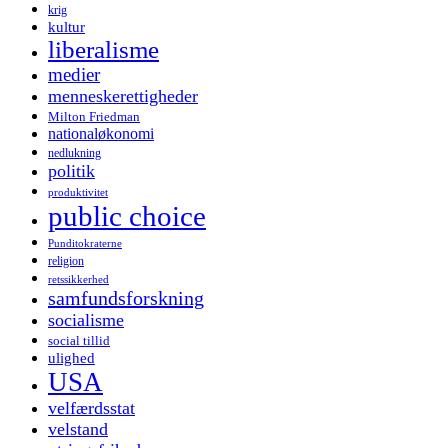
krig
kultur
liberalisme
medier
menneskerettigheder
Milton Friedman
nationaløkonomi
nedlukning
politik
produktivitet
public choice
Punditokraterne
religion
retssikkerhed
samfundsforskning
socialisme
social tillid
ulighed
USA
velfærdsstat
velstand