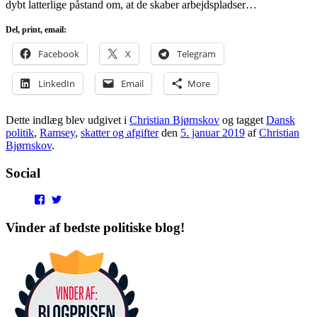
dybt latterlige påstand om, at de skaber arbejdspladser…
Del, print, email:
Facebook
X
Telegram
LinkedIn
Email
More
Dette indlæg blev udgivet i
Christian Bjørnskov
og tagget
Dansk
politik
,
Ramsey
,
skatter og afgifter
den
5. januar 2019
af
Christian
Bjørnskov
.
Social
View
View
punditokraterne’s
punditokraterne’s
profile
profile
Vinder af bedste politiske blog!
on
on
Facebook
Twitter