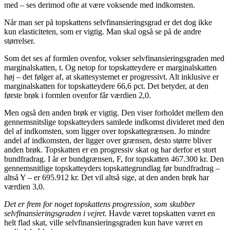
med – ses derimod ofte at være voksende med indkomsten.
Når man ser på topskattens selvfinansieringsgrad er det dog ikke
kun elasticiteten, som er vigtig. Man skal også se på de andre
størrelser.
Som det ses af formlen ovenfor, vokser selvfinansieringsgraden med
marginalskatten, t. Og netop for topskatteydere er marginalskatten
høj – det følger af, at skattesystemet er progressivt. Alt inklusive er
marginalskatten for topskatteydere 66,6 pct. Det betyder, at den
første brøk i formlen ovenfor får værdien 2,0.
Men også den anden brøk er vigtig. Den viser forholdet mellem den
gennemsnitslige topskatteyders samlede indkomst divideret med den
del af indkomsten, som ligger over topskattegrænsen. Jo mindre
andel af indkomsten, der ligger over grænsen, desto større bliver
anden brøk. Topskatten er en progressiv skat og har derfor et stort
bundfradrag. I år er bundgrænsen, F, for topskatten 467.300 kr. Den
gennemsnitlige topskatteyders topskattegrundlag før bundfradrag –
altså Y – er 695.912 kr. Det vil altså sige, at den anden brøk har
værdien 3,0.
Det er frem for noget topskattens progression, som skubber
selvfinansieringsgraden i vejret.
Havde været topskatten været en
helt flad skat, ville selvfinansieringsgraden kun have været en