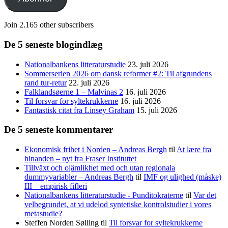
Join 2.165 other subscribers
De 5 seneste blogindlæg
Nationalbankens litteraturstudie
23. juli 2026
Sommerserien 2026 om dansk reformer #2: Til afgrundens
rand tur-retur
22. juli 2026
Falklandsøerne 1 – Malvinas 2
16. juli 2026
Til forsvar for syltekrukkerne
16. juli 2026
Fantastisk citat fra Linsey Graham
15. juli 2026
De 5 seneste kommentarer
Ekonomisk frihet i Norden – Andreas Bergh
til
At lære fra
hinanden – nyt fra Fraser Instituttet
Tillväxt och ojämlikhet med och utan regionala
dummyvariabler – Andreas Bergh
til
IMF og ulighed (måske)
III – empirisk fifleri
Nationalbankens litteraturstudie - Punditokraterne
til
Var det
velbegrundet, at vi udelod syntetiske kontrolstudier i vores
metastudie?
Steffen Norden Sølling
til
Til forsvar for syltekrukkerne