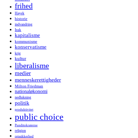
frihed
Hayek
historie
indvandring
Irak
kapitalisme
kommunisme
konservatisme
krig
kultur
liberalisme
medier
menneskerettigheder
Milton Friedman
nationaløkonomi
nedlukning
politik
produktivitet
public choice
Punditokraterne
religion
retssikkerhed