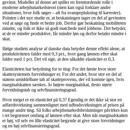
gevinst. Modeller af denne art spiller en fremtrædende rolle i
moderne arbejdsmarkedsteori (men kan også forklare andre
situationer, hvor folk søger – alt fra svampeplukning til kærester).
Pointen i det nye studie er, at beskatningen tager en del af gevinsten
ved at søge og finde et bedre job. Derfor gør beskatning mobiliteten
mindre, og folk er ikke så godt matchede med jobbene. Det betyder,
at de er mindre produktive, får mindre løn og derfor betaler mindre i
skat.
Ifølge studiets analyse af danske data betyder denne effekt alene, at
produktiviteten falder med 0,3 pct., hver gang lønnen efter skat
falder med 1 pct. Det vil sige, at den såkaldte elasticitet er 0,3.
Elasticiteten har betydning for to ting: For det første hvor store
skattesystemets forvridninger er. For det andet, hvor stor en del af
statens umiddelbare tab af skatteprovenu, der vil komme igen, hvis
marginalskatten sænkes. Jo højere marginalskat, desto større
forvridningstab og selvfinansieringsgrad.
Hvor meget er en elasticitet på 0,3? Egentlig er det ikke så stor en
adfærdsvirkning sammenlignet med udbudsvirkningen af prisen på
mange andre ting. Så folks arbejdsmarkedsbeslutninger påvirkes kun
i ret begrænset omfang af lønnen efter skat. Men når marginalskatten
er høj, vil selv en lille elasticitet begynde at give store forvridninger
og en høj selvfinansieringsgrad.