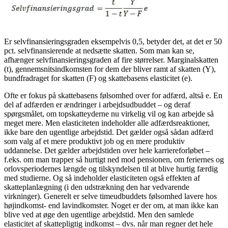
Er selvfinansieringsgraden eksempelvis 0,5, betyder det, at det er 50
pct. selvfinansierende at nedsætte skatten. Som man kan se,
afhænger selvfinansieringsgraden af fire størrelser. Marginalskatten
(t), gennemsnitsindkomsten for dem der bliver ramt af skatten (Y),
bundfradraget for skatten (F) og skattebasens elasticitet (e).
Ofte er fokus på skattebasens følsomhed over for adfærd, altså e. En
del af adfærden er ændringer i arbejdsudbuddet – og deraf
spørgsmålet, om topskatteyderne nu virkelig vil og kan arbejde så
meget mere. Men elasticiteten indeholder alle adfærdsreaktioner,
ikke bare den ugentlige arbejdstid. Det gælder også sådan adfærd
som valg af et mere produktivt job og en mere produktiv
uddannelse. Det gælder arbejdstiden over hele karriereforløbet –
f.eks. om man trapper så hurtigt ned mod pensionen, om feriernes og
orlovsperiodernes længde og tilskyndelsen til at blive hurtig færdig
med studierne. Og så indeholder elasticiteten også effekten af
skatteplanlægning (i den udstrækning den har vedvarende
virkninger). Generelt er selve timeudbuddets følsomhed lavere hos
højindkomst- end lavindkomster. Noget er der om, at man ikke kan
blive ved at øge den ugentlige arbejdstid. Men den samlede
elasticitet af skattepligtig indkomst – dvs. når man regner det hele