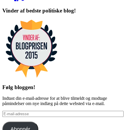
punditokraterne’s
punditokraterne’s
profile
profile
Vinder af bedste politiske blog!
on
on
Facebook
Twitter
Følg bloggen!
Indtast din e-mail-adresse for at blive tilmeldt og modtage
påmindelser om nye indlæg på dette websted via e-mail.
E-
mail-
adresse
Abonnér