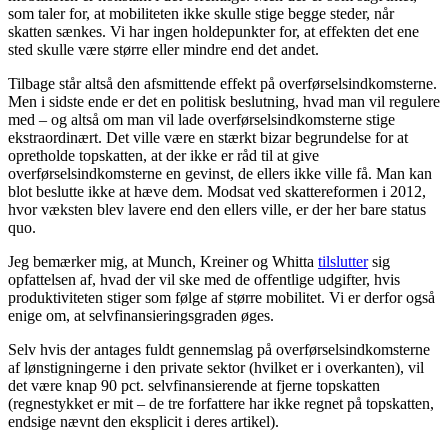
som taler for, at mobiliteten ikke skulle stige begge steder, når
skatten sænkes. Vi har ingen holdepunkter for, at effekten det ene
sted skulle være større eller mindre end det andet.
Tilbage står altså den afsmittende effekt på overførselsindkomsterne.
Men i sidste ende er det en politisk beslutning, hvad man vil regulere
med – og altså om man vil lade overførselsindkomsterne stige
ekstraordinært. Det ville være en stærkt bizar begrundelse for at
opretholde topskatten, at der ikke er råd til at give
overførselsindkomsterne en gevinst, de ellers ikke ville få. Man kan
blot beslutte ikke at hæve dem. Modsat ved skattereformen i 2012,
hvor væksten blev lavere end den ellers ville, er der her bare status
quo.
Jeg bemærker mig, at Munch, Kreiner og Whitta
tilslutter
sig
opfattelsen af, hvad der vil ske med de offentlige udgifter, hvis
produktiviteten stiger som følge af større mobilitet. Vi er derfor også
enige om, at selvfinansieringsgraden øges.
Selv hvis der antages fuldt gennemslag på overførselsindkomsterne
af lønstigningerne i den private sektor (hvilket er i overkanten), vil
det være knap 90 pct. selvfinansierende at fjerne topskatten
(regnestykket er mit – de tre forfattere har ikke regnet på topskatten,
endsige nævnt den eksplicit i deres artikel).