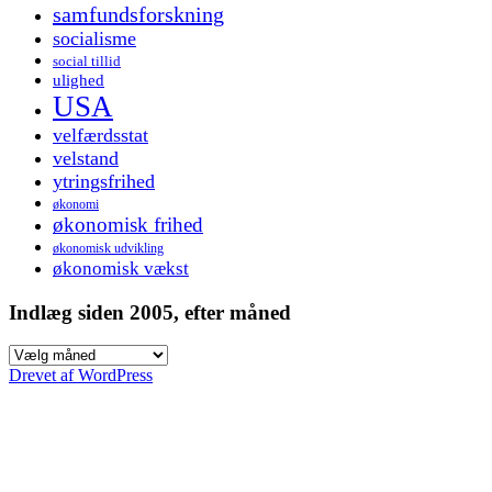
samfundsforskning
socialisme
social tillid
ulighed
USA
velfærdsstat
velstand
ytringsfrihed
økonomi
økonomisk frihed
økonomisk udvikling
økonomisk vækst
Indlæg siden 2005, efter måned
Indlæg
siden
Drevet af WordPress
2005,
efter
måned