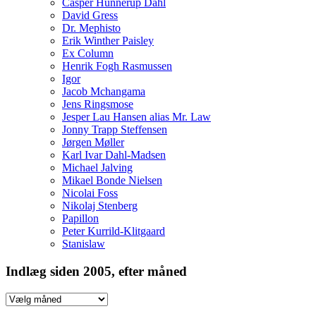
Casper Hunnerup Dahl
David Gress
Dr. Mephisto
Erik Winther Paisley
Ex Column
Henrik Fogh Rasmussen
Igor
Jacob Mchangama
Jens Ringsmose
Jesper Lau Hansen alias Mr. Law
Jonny Trapp Steffensen
Jørgen Møller
Karl Ivar Dahl-Madsen
Michael Jalving
Mikael Bonde Nielsen
Nicolai Foss
Nikolaj Stenberg
Papillon
Peter Kurrild-Klitgaard
Stanislaw
Indlæg siden 2005, efter måned
Indlæg
siden