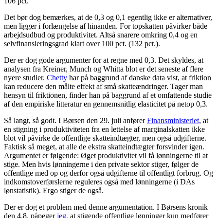
106 pct.
Det bør dog bemærkes, at de 0,3 og 0,1 egentlig ikke er alternativer,
men ligger i forlængelse af hinanden. For topskatten påvirker både
arbejdsudbud og produktivitet. Altså snarere omkring 0,4 og en
selvfinansieringsgrad klart over 100 pct. (132 pct.).
Der er dog gode argumenter for at regne med 0,3. Det skyldes, at
analysen fra Kreiner, Munch og Whitta blot er det seneste af flere
nyere studier.
Chetty
har på baggrund af danske data vist, at friktion
kan reducere den målte effekt af små skatteændringer. Tager man
hensyn til friktionen, finder han på baggrund af et omfattende studie
af den empiriske litteratur en gennemsnitlig elasticitet på netop 0,3.
Så langt, så godt. I Børsen den 29. juli anfører
Finansministeriet
, at
en stigning i produktiviteten fra en lettelse af marginalskatten ikke
blot vil påvirke de offentlige skatteindtægter, men også udgifterne.
Faktisk så meget, at alle de ekstra skatteindtægter forsvinder igen.
Argumentet er følgende: Øget produktivitet vil få lønningerne til at
stige. Men hvis lønningerne i den private sektor stiger, følger de
offentlige med op og derfor også udgifterne til offentligt forbrug. Og
indkomstoverførslerne reguleres også med lønningerne (i DAs
lønstatistik). Ergo stiger de også.
Der er dog et problem med denne argumentation. I Børsens kronik
den 4.8. påpeger
jeg
, at stigende offentlige lønninger kun medfører