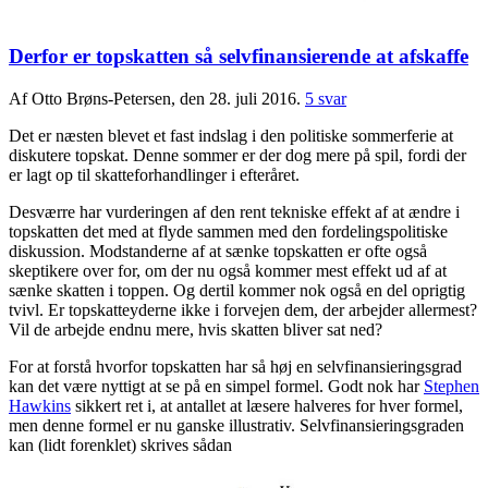
Derfor er topskatten så selvfinansierende at afskaffe
Af Otto Brøns-Petersen, den 28. juli 2016.
5 svar
Det er næsten blevet et fast indslag i den politiske sommerferie at
diskutere topskat. Denne sommer er der dog mere på spil, fordi der
er lagt op til skatteforhandlinger i efteråret.
Desværre har vurderingen af den rent tekniske effekt af at ændre i
topskatten det med at flyde sammen med den fordelingspolitiske
diskussion. Modstanderne af at sænke topskatten er ofte også
skeptikere over for, om der nu også kommer mest effekt ud af at
sænke skatten i toppen. Og dertil kommer nok også en del oprigtig
tvivl. Er topskatteyderne ikke i forvejen dem, der arbejder allermest?
Vil de arbejde endnu mere, hvis skatten bliver sat ned?
For at forstå hvorfor topskatten har så høj en selvfinansieringsgrad
kan det være nyttigt at se på en simpel formel. Godt nok har
Stephen
Hawkins
sikkert ret i, at antallet at læsere halveres for hver formel,
men denne formel er nu ganske illustrativ. Selvfinansieringsgraden
kan (lidt forenklet) skrives sådan