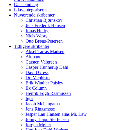
Gæsteindlæg
Ikke-kategoriseret
Nuværende skribenter
Christian Bjørnskov
Jens Frederik Hansen
Jonas Herby
Niels Westy
Otto Brøns-Petersen
Tidligere skribenter
Aksel Tarras Madsen
Altmann
Carsten Valgreen
Casper Hunnerup Dahl
David Gress
Dr. Mephisto
Erik Winther Paisley
Ex Column
Henrik Fogh Rasmussen
Igor
Jacob Mchangama
Jens Ringsmose
Jesper Lau Hansen alias Mr. Law
Jonny Trapp Steffensen
Jørgen Møller
Karl Ivar Dahl-Madsen