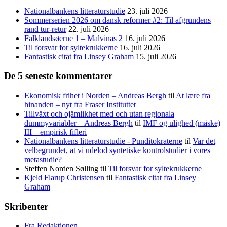
Nationalbankens litteraturstudie
23. juli 2026
Sommerserien 2026 om dansk reformer #2: Til afgrundens
rand tur-retur
22. juli 2026
Falklandsøerne 1 – Malvinas 2
16. juli 2026
Til forsvar for syltekrukkerne
16. juli 2026
Fantastisk citat fra Linsey Graham
15. juli 2026
De 5 seneste kommentarer
Ekonomisk frihet i Norden – Andreas Bergh
til
At lære fra
hinanden – nyt fra Fraser Instituttet
Tillväxt och ojämlikhet med och utan regionala
dummyvariabler – Andreas Bergh
til
IMF og ulighed (måske)
III – empirisk fifleri
Nationalbankens litteraturstudie - Punditokraterne
til
Var det
velbegrundet, at vi udelod syntetiske kontrolstudier i vores
metastudie?
Steffen Norden Sølling
til
Til forsvar for syltekrukkerne
Kjeld Flarup Christensen
til
Fantastisk citat fra Linsey
Graham
Skribenter
Fra Redaktionen