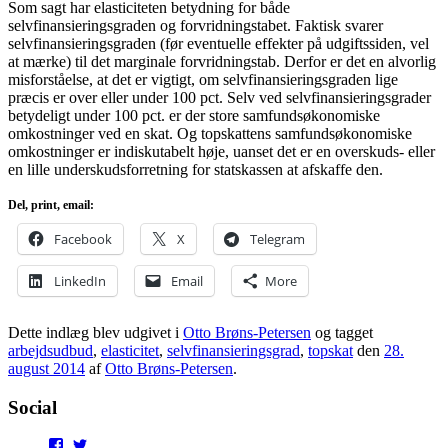
Som sagt har elasticiteten betydning for både
selvfinansieringsgraden og forvridningstabet. Faktisk svarer
selvfinansieringsgraden (før eventuelle effekter på udgiftssiden, vel
at mærke) til det marginale forvridningstab. Derfor er det en alvorlig
misforståelse, at det er vigtigt, om selvfinansieringsgraden lige
præcis er over eller under 100 pct. Selv ved selvfinansieringsgrader
betydeligt under 100 pct. er der store samfundsøkonomiske
omkostninger ved en skat. Og topskattens samfundsøkonomiske
omkostninger er indiskutabelt høje, uanset det er en overskuds- eller
en lille underskudsforretning for statskassen at afskaffe den.
Del, print, email:
Facebook
X
Telegram
LinkedIn
Email
More
Dette indlæg blev udgivet i
Otto Brøns-Petersen
og tagget
arbejdsudbud
,
elasticitet
,
selvfinansieringsgrad
,
topskat
den
28.
august 2014
af
Otto Brøns-Petersen
.
Social
View
View