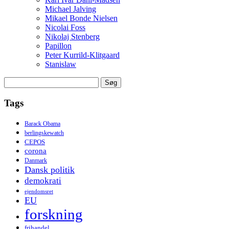
Michael Jalving
Mikael Bonde Nielsen
Nicolai Foss
Nikolaj Stenberg
Papillon
Peter Kurrild-Klitgaard
Stanislaw
Søg
efter:
Tags
Barack Obama
berlingskewatch
CEPOS
corona
Danmark
Dansk politik
demokrati
ejendomsret
EU
forskning
frihandel