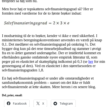
tredjedel så høj som nu.
Men hvor høj er topskattens selvfinansieringsgrad så? Her er
formlen med værdierne for de to første brøker indsat:
I modsætning til de to brøker, kender vi ikke e med sikkerhed. I
ministeriernes beregningskonventioner anvendes en værdi på knap
0,1. Det medfører en selvfinansieringsgrad på omkring ½. Det
bygger dog kun på det rene timearbejdsudbud og stammer i øvrigt
fra en to årtier gammel undersøgelse. Der er imidlertid kommet en
efterhånden ganske omfattende nyere empirisk litteratur til, som
peger på en elasticitet af skattepligtig indkomst på 0,3 (se
her
for min
gennemgang af den). Ved en elasticitet i den størrelsesorden er
selvfinansieringsgraden 1,8.
En høj selvfinansieringsgrad er under alle omstændigheder et
samfundsøkonomisk problem – uanset om det ikke er fuldt
selvfinansierende at lette skatten. Mere herom i en senere blog.
Del, print, email:
Facebook
X
Telegram