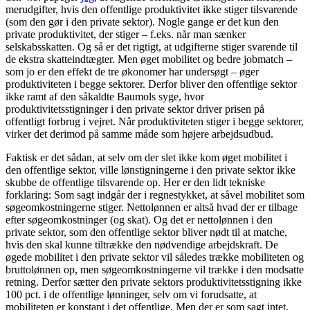
merudgifter, hvis den offentlige produktivitet ikke stiger tilsvarende
(som den gør i den private sektor). Nogle gange er det kun den
private produktivitet, der stiger – f.eks. når man sænker
selskabsskatten. Og så er det rigtigt, at udgifterne stiger svarende til
de ekstra skatteindtægter. Men øget mobilitet og bedre jobmatch –
som jo er den effekt de tre økonomer har undersøgt – øger
produktiviteten i begge sektorer. Derfor bliver den offentlige sektor
ikke ramt af den såkaldte Baumols syge, hvor
produktivitetsstigninger i den private sektor driver prisen på
offentligt forbrug i vejret. Når produktiviteten stiger i begge sektorer,
virker det derimod på samme måde som højere arbejdsudbud.
Faktisk er det sådan, at selv om der slet ikke kom øget mobilitet i
den offentlige sektor, ville lønstigningerne i den private sektor ikke
skubbe de offentlige tilsvarende op. Her er den lidt tekniske
forklaring: Som sagt indgår der i regnestykket, at såvel mobilitet som
søgeomkostningerne stiger. Nettolønnen er altså hvad der er tilbage
efter søgeomkostninger (og skat). Og det er nettolønnen i den
private sektor, som den offentlige sektor bliver nødt til at matche,
hvis den skal kunne tiltrække den nødvendige arbejdskraft. De
øgede mobilitet i den private sektor vil således trække mobiliteten og
bruttolønnen op, men søgeomkostningerne vil trække i den modsatte
retning. Derfor sætter den private sektors produktivitetsstigning ikke
100 pct. i de offentlige lønninger, selv om vi forudsatte, at
mobiliteten er konstant i det offentlige. Men der er som sagt intet,