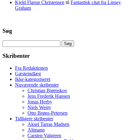
Kjeld Flarup Christensen
til
Fantastisk citat fra Linsey
Graham
Søg
Søg
efter:
Skribenter
Fra Redaktionen
Gæsteindlæg
Ikke-kategoriseret
Nuværende skribenter
Christian Bjørnskov
Jens Frederik Hansen
Jonas Herby
Niels Westy
Otto Brøns-Petersen
Tidligere skribenter
Aksel Tarras Madsen
Altmann
Carsten Valgreen