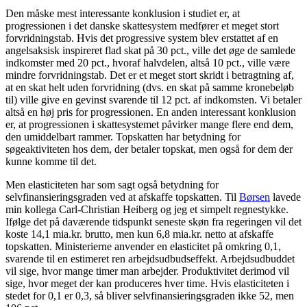
Den måske mest interessante konklusion i studiet er, at
progressionen i det danske skattesystem medfører et meget stort
forvridningstab. Hvis det progressive system blev erstattet af en
angelsaksisk inspireret flad skat på 30 pct., ville det øge de samlede
indkomster med 20 pct., hvoraf halvdelen, altså 10 pct., ville være
mindre forvridningstab. Det er et meget stort skridt i betragtning af,
at en skat helt uden forvridning (dvs. en skat på samme kronebeløb
til) ville give en gevinst svarende til 12 pct. af indkomsten. Vi betaler
altså en høj pris for progressionen. En anden interessant konklusion
er, at progressionen i skattesystemet påvirker mange flere end dem,
den umiddelbart rammer. Topskatten har betydning for
søgeaktiviteten hos dem, der betaler topskat, men også for dem der
kunne komme til det.
Men elasticiteten har som sagt også betydning for
selvfinansieringsgraden ved at afskaffe topskatten. Til
Børsen
lavede
min kollega Carl-Christian Heiberg og jeg et simpelt regnestykke.
Ifølge det på daværende tidspunkt seneste skøn fra regeringen vil det
koste 14,1 mia.kr. brutto, men kun 6,8 mia.kr. netto at afskaffe
topskatten. Ministerierne anvender en elasticitet på omkring 0,1,
svarende til en estimeret ren arbejdsudbudseffekt. Arbejdsudbuddet
vil sige, hvor mange timer man arbejder. Produktivitet derimod vil
sige, hvor meget der kan produceres hver time. Hvis elasticiteten i
stedet for 0,1 er 0,3, så bliver selvfinansieringsgraden ikke 52, men