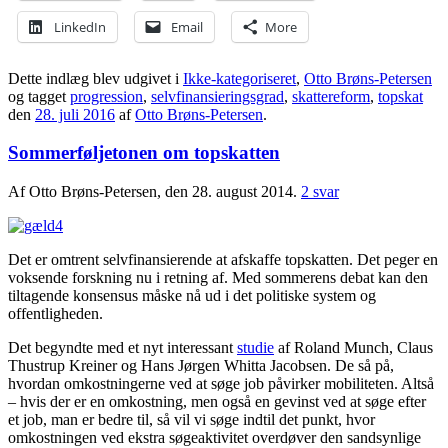
LinkedIn
Email
More
Dette indlæg blev udgivet i
Ikke-kategoriseret
,
Otto Brøns-Petersen
og tagget
progression
,
selvfinansieringsgrad
,
skattereform
,
topskat
den
28. juli 2016
af
Otto Brøns-Petersen
.
Sommerføljetonen om topskatten
Af Otto Brøns-Petersen, den 28. august 2014.
2 svar
Det er omtrent selvfinansierende at afskaffe topskatten. Det peger en
voksende forskning nu i retning af. Med sommerens debat kan den
tiltagende konsensus måske nå ud i det politiske system og
offentligheden.
Det begyndte med et nyt interessant
studie
af Roland Munch, Claus
Thustrup Kreiner og Hans Jørgen Whitta Jacobsen. De så på,
hvordan omkostningerne ved at søge job påvirker mobiliteten. Altså
– hvis der er en omkostning, men også en gevinst ved at søge efter
et job, man er bedre til, så vil vi søge indtil det punkt, hvor
omkostningen ved ekstra søgeaktivitet overdøver den sandsynlige