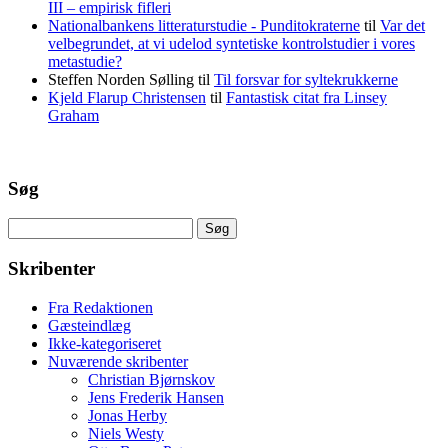
III – empirisk fifleri
Nationalbankens litteraturstudie - Punditokraterne
til
Var det
velbegrundet, at vi udelod syntetiske kontrolstudier i vores
metastudie?
Steffen Norden Sølling
til
Til forsvar for syltekrukkerne
Kjeld Flarup Christensen
til
Fantastisk citat fra Linsey
Graham
Søg
Søg
efter:
Skribenter
Fra Redaktionen
Gæsteindlæg
Ikke-kategoriseret
Nuværende skribenter
Christian Bjørnskov
Jens Frederik Hansen
Jonas Herby
Niels Westy