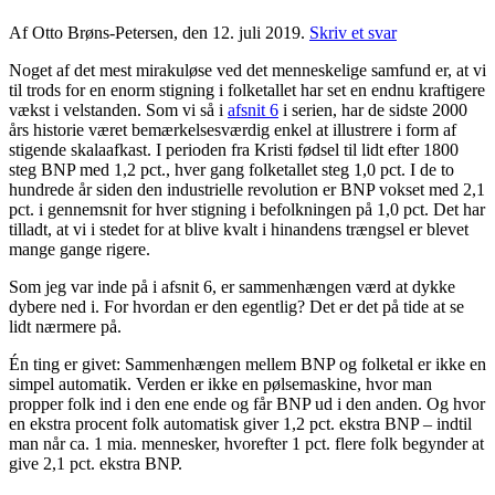
Af Otto Brøns-Petersen, den 12. juli 2019.
Skriv et svar
Noget af det mest mirakuløse ved det menneskelige samfund er, at vi
til trods for en enorm stigning i folketallet har set en endnu kraftigere
vækst i velstanden. Som vi så i
afsnit 6
i serien, har de sidste 2000
års historie været bemærkelsesværdig enkel at illustrere i form af
stigende skalaafkast. I perioden fra Kristi fødsel til lidt efter 1800
steg BNP med 1,2 pct., hver gang folketallet steg 1,0 pct. I de to
hundrede år siden den industrielle revolution er BNP vokset med 2,1
pct. i gennemsnit for hver stigning i befolkningen på 1,0 pct. Det har
tilladt, at vi i stedet for at blive kvalt i hinandens trængsel er blevet
mange gange rigere.
Som jeg var inde på i afsnit 6, er sammenhængen værd at dykke
dybere ned i. For hvordan er den egentlig? Det er det på tide at se
lidt nærmere på.
Én ting er givet: Sammenhængen mellem BNP og folketal er ikke en
simpel automatik. Verden er ikke en pølsemaskine, hvor man
propper folk ind i den ene ende og får BNP ud i den anden. Og hvor
en ekstra procent folk automatisk giver 1,2 pct. ekstra BNP – indtil
man når ca. 1 mia. mennesker, hvorefter 1 pct. flere folk begynder at
give 2,1 pct. ekstra BNP.