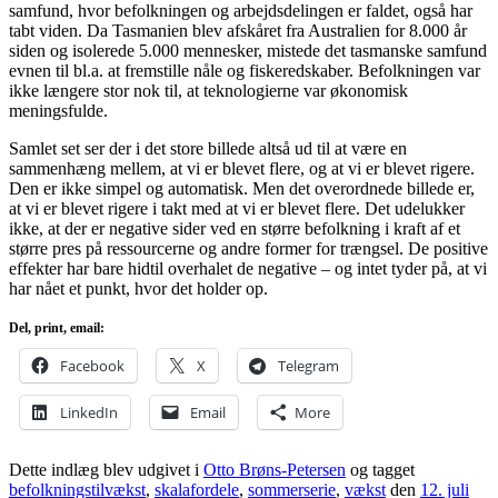
samfund, hvor befolkningen og arbejdsdelingen er faldet, også har
tabt viden. Da Tasmanien blev afskåret fra Australien for 8.000 år
siden og isolerede 5.000 mennesker, mistede det tasmanske samfund
evnen til bl.a. at fremstille nåle og fiskeredskaber. Befolkningen var
ikke længere stor nok til, at teknologierne var økonomisk
meningsfulde.
Samlet set ser der i det store billede altså ud til at være en
sammenhæng mellem, at vi er blevet flere, og at vi er blevet rigere.
Den er ikke simpel og automatisk. Men det overordnede billede er,
at vi er blevet rigere i takt med at vi er blevet flere. Det udelukker
ikke, at der er negative sider ved en større befolkning i kraft af et
større pres på ressourcerne og andre former for trængsel. De positive
effekter har bare hidtil overhalet de negative – og intet tyder på, at vi
har nået et punkt, hvor det holder op.
Del, print, email:
Facebook
X
Telegram
LinkedIn
Email
More
Dette indlæg blev udgivet i
Otto Brøns-Petersen
og tagget
befolkningstilvækst
,
skalafordele
,
sommerserie
,
vækst
den
12. juli