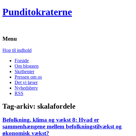
Punditokraterne
Menu
Hop til indhold
Forside
Om bloggen
Skribenter
Pressen om os
Det vi læser
Nyhedsbrev
RSS
Tag-arkiv:
skalafordele
Befolkning, klima og vækst 8: Hvad er
sammenhængene mellem befolkningstilvækst og
økonomisk vækst?