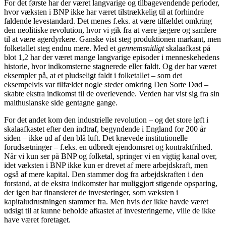
For det første har der været langvarige og tilbagevendende perioder,
hvor væksten i BNP ikke har været tilstrækkelig til at forhindre
faldende levestandard. Det menes f.eks. at være tilfældet omkring
den neolitiske revolution, hvor vi gik fra at være jægere og samlere
til at være agerdyrkere. Ganske vist steg produktionen markant, men
folketallet steg endnu mere. Med et
gennemsnitligt
skalaafkast på
blot 1,2 har der været mange langvarige episoder i menneskehedens
historie, hvor indkomsterne stagnerede eller faldt. Og der har været
eksempler på, at et pludseligt faldt i folketallet – som det
eksempelvis var tilfældet nogle steder omkring Den Sorte Død –
skabte ekstra indkomst til de overlevende. Verden har vist sig fra sin
malthusianske side gentagne gange.
For det andet kom den industrielle revolution – og det store løft i
skalaafkastet efter den indtraf, begyndende i England for 200 år
siden – ikke ud af den blå luft. Det krævede institutionelle
forudsætninger – f.eks. en udbredt ejendomsret og kontraktfrihed.
Når vi kun ser på BNP og folketal, springer vi en vigtig kanal over,
idet væksten i BNP ikke kun er drevet af mere arbejdskraft, men
også af mere kapital. Den stammer dog fra arbejdskraften i den
forstand, at de ekstra indkomster har muliggjort stigende opsparing,
der igen har finansieret de investeringer, som væksten i
kapitaludrustningen stammer fra. Men hvis der ikke havde været
udsigt til at kunne beholde afkastet af investeringerne, ville de ikke
have været foretaget.