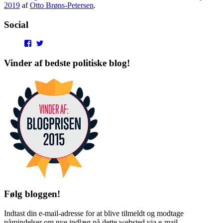
2019
af
Otto Brøns-Petersen
.
Social
View
View
punditokraterne’s
punditokraterne’s
profile
profile
Vinder af bedste politiske blog!
on
on
Facebook
Twitter
Følg bloggen!
Indtast din e-mail-adresse for at blive tilmeldt og modtage
påmindelser om nye indlæg på dette websted via e-mail.