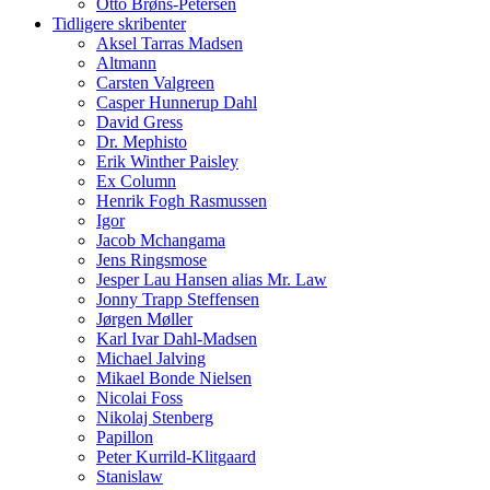
Otto Brøns-Petersen
Tidligere skribenter
Aksel Tarras Madsen
Altmann
Carsten Valgreen
Casper Hunnerup Dahl
David Gress
Dr. Mephisto
Erik Winther Paisley
Ex Column
Henrik Fogh Rasmussen
Igor
Jacob Mchangama
Jens Ringsmose
Jesper Lau Hansen alias Mr. Law
Jonny Trapp Steffensen
Jørgen Møller
Karl Ivar Dahl-Madsen
Michael Jalving
Mikael Bonde Nielsen
Nicolai Foss
Nikolaj Stenberg
Papillon
Peter Kurrild-Klitgaard
Stanislaw