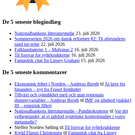
De 5 seneste blogindlæg
Nationalbankens litteraturstudie
23. juli 2026
Sommerserien 2026 om dansk reformer #2: Til afgrundens
rand tur-retur
22. juli 2026
Falklandsøerne 1 – Malvinas 2
16. juli 2026
Til forsvar for syltekrukkerne
16. juli 2026
Fantastisk citat fra Linsey Graham
15. juli 2026
De 5 seneste kommentarer
Ekonomisk frihet i Norden – Andreas Bergh
til
At lære fra
hinanden – nyt fra Fraser Instituttet
Tillväxt och ojämlikhet med och utan regionala
dummyvariabler – Andreas Bergh
til
IMF og ulighed (måske)
III – empirisk fifleri
Nationalbankens litteraturstudie - Punditokraterne
til
Var det
velbegrundet, at vi udelod syntetiske kontrolstudier i vores
metastudie?
Steffen Norden Sølling
til
Til forsvar for syltekrukkerne
Kjeld Flarup Christensen
til
Fantastisk citat fra Linsey