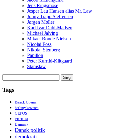
Jens Ringsmose
Jesper Lau Hansen alias Mr. Law
Jonny Trapp Steffensen
Jørgen Møller
Karl Ivar Dahl-Madsen
Michael Jalving
Mikael Bonde Nielsen
Nicolai Foss
Nikolaj Stenberg
Papillon
Peter Kurrild-Klitgaard
Stanislaw
Søg
efter:
Tags
Barack Obama
berlingskewatch
CEPOS
corona
Danmark
Dansk politik
demokrati