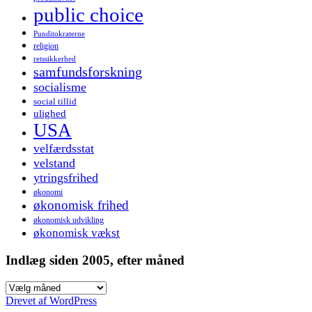
public choice
Punditokraterne
religion
retssikkerhed
samfundsforskning
socialisme
social tillid
ulighed
USA
velfærdsstat
velstand
ytringsfrihed
økonomi
økonomisk frihed
økonomisk udvikling
økonomisk vækst
Indlæg siden 2005, efter måned
Indlæg
siden
Drevet af WordPress
2005,