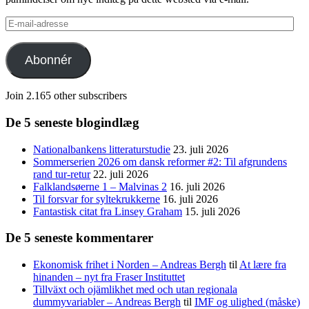
E-
mail-
adresse
Abonnér
Join 2.165 other subscribers
De 5 seneste blogindlæg
Nationalbankens litteraturstudie
23. juli 2026
Sommerserien 2026 om dansk reformer #2: Til afgrundens
rand tur-retur
22. juli 2026
Falklandsøerne 1 – Malvinas 2
16. juli 2026
Til forsvar for syltekrukkerne
16. juli 2026
Fantastisk citat fra Linsey Graham
15. juli 2026
De 5 seneste kommentarer
Ekonomisk frihet i Norden – Andreas Bergh
til
At lære fra
hinanden – nyt fra Fraser Instituttet
Tillväxt och ojämlikhet med och utan regionala
dummyvariabler – Andreas Bergh
til
IMF og ulighed (måske)