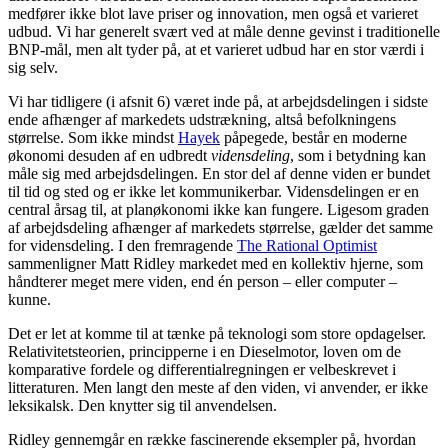
medfører ikke blot lave priser og innovation, men også et varieret
udbud. Vi har generelt svært ved at måle denne gevinst i traditionelle
BNP-mål, men alt tyder på, at et varieret udbud har en stor værdi i
sig selv.
Vi har tidligere (i afsnit 6) været inde på, at arbejdsdelingen i sidste
ende afhænger af markedets udstrækning, altså befolkningens
størrelse. Som ikke mindst
Hayek
påpegede, består en moderne
økonomi desuden af en udbredt
vidensdeling
, som i betydning kan
måle sig med arbejdsdelingen. En stor del af denne viden er bundet
til tid og sted og er ikke let kommunikerbar. Vidensdelingen er en
central årsag til, at planøkonomi ikke kan fungere. Ligesom graden
af arbejdsdeling afhænger af markedets størrelse, gælder det samme
for vidensdeling. I den fremragende
The Rational Optimist
sammenligner Matt Ridley markedet med en kollektiv hjerne, som
håndterer meget mere viden, end én person – eller computer –
kunne.
Det er let at komme til at tænke på teknologi som store opdagelser.
Relativitetsteorien, principperne i en Dieselmotor, loven om de
komparative fordele og differentialregningen er velbeskrevet i
litteraturen. Men langt den meste af den viden, vi anvender, er ikke
leksikalsk. Den knytter sig til anvendelsen.
Ridley gennemgår en række fascinerende eksempler på, hvordan