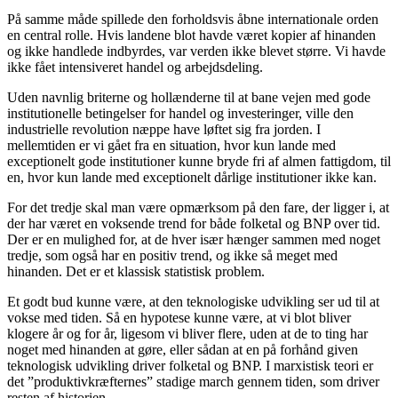
På samme måde spillede den forholdsvis åbne internationale orden
en central rolle. Hvis landene blot havde været kopier af hinanden
og ikke handlede indbyrdes, var verden ikke blevet større. Vi havde
ikke fået intensiveret handel og arbejdsdeling.
Uden navnlig briterne og hollænderne til at bane vejen med gode
institutionelle betingelser for handel og investeringer, ville den
industrielle revolution næppe have løftet sig fra jorden. I
mellemtiden er vi gået fra en situation, hvor kun lande med
exceptionelt gode institutioner kunne bryde fri af almen fattigdom, til
en, hvor kun lande med exceptionelt dårlige institutioner ikke kan.
For det tredje skal man være opmærksom på den fare, der ligger i, at
der har været en voksende trend for både folketal og BNP over tid.
Der er en mulighed for, at de hver især hænger sammen med noget
tredje, som også har en positiv trend, og ikke så meget med
hinanden. Det er et klassisk statistisk problem.
Et godt bud kunne være, at den teknologiske udvikling ser ud til at
vokse med tiden. Så en hypotese kunne være, at vi blot bliver
klogere år og for år, ligesom vi bliver flere, uden at de to ting har
noget med hinanden at gøre, eller sådan at en på forhånd given
teknologisk udvikling driver folketal og BNP. I marxistisk teori er
det ”produktivkræfternes” stadige march gennem tiden, som driver
resten af historien.