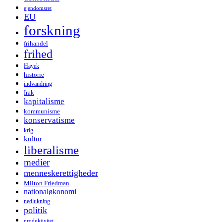
ejendomsret
EU
forskning
frihandel
frihed
Hayek
historie
indvandring
Irak
kapitalisme
kommunisme
konservatisme
krig
kultur
liberalisme
medier
menneskerettigheder
Milton Friedman
nationaløkonomi
nedlukning
politik
produktivitet