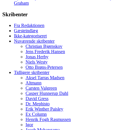
Graham
Skribenter
Fra Redaktionen
Gæsteindlæg
Ikke-kategoriseret
Nuværende skribenter
Christian Bjørnskov
Jens Frederik Hansen
Jonas Herby
Niels Westy
Otto Brøns-Petersen
Tidligere skribenter
Aksel Tarras Madsen
Altmann
Carsten Valgreen
Casper Hunnerup Dahl
David Gress
Dr. Mephisto
Erik Winther Paisley
Ex Column
Henrik Fogh Rasmussen
Igor
Jacob Mchangama