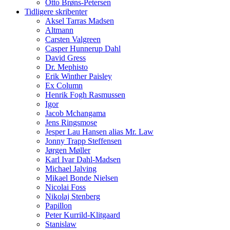
Otto Brøns-Petersen
Tidligere skribenter
Aksel Tarras Madsen
Altmann
Carsten Valgreen
Casper Hunnerup Dahl
David Gress
Dr. Mephisto
Erik Winther Paisley
Ex Column
Henrik Fogh Rasmussen
Igor
Jacob Mchangama
Jens Ringsmose
Jesper Lau Hansen alias Mr. Law
Jonny Trapp Steffensen
Jørgen Møller
Karl Ivar Dahl-Madsen
Michael Jalving
Mikael Bonde Nielsen
Nicolai Foss
Nikolaj Stenberg
Papillon
Peter Kurrild-Klitgaard
Stanislaw