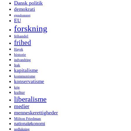
Dansk politik
demokrati
ejendomsret
EU
forskning
frihandel
frihed
Hayek
historie
indvandring
Irak
kapitalisme
kommunisme
konservatisme
krig
kultur
liberalisme
medier
menneskerettigheder
Milton Friedman
nationaløkonomi
nedlukning