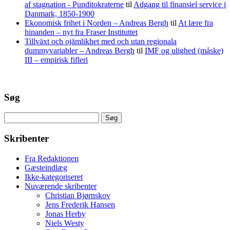
af stagnation - Punditokraterne
til
Adgang til finansiel service i
Danmark, 1850-1900
Ekonomisk frihet i Norden – Andreas Bergh
til
At lære fra
hinanden – nyt fra Fraser Instituttet
Tillväxt och ojämlikhet med och utan regionala
dummyvariabler – Andreas Bergh
til
IMF og ulighed (måske)
III – empirisk fifleri
Søg
Søg
efter:
Skribenter
Fra Redaktionen
Gæsteindlæg
Ikke-kategoriseret
Nuværende skribenter
Christian Bjørnskov
Jens Frederik Hansen
Jonas Herby
Niels Westy