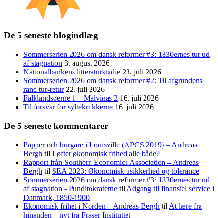
De 5 seneste blogindlæg
Sommerserien 2026 om dansk reformer #3: 1830ernes tur ud
af stagnation
3. august 2026
Nationalbankens litteraturstudie
23. juli 2026
Sommerserien 2026 om dansk reformer #2: Til afgrundens
rand tur-retur
22. juli 2026
Falklandsøerne 1 – Malvinas 2
16. juli 2026
Til forsvar for syltekrukkerne
16. juli 2026
De 5 seneste kommentarer
Papper och burgare i Louisville (APCS 2019) – Andreas
Bergh
til
Løfter økonomisk frihed alle både?
Rapport från Southern Economics Association – Andreas
Bergh
til
SEA 2023: Økonomisk usikkerhed og tolerance
Sommerserien 2026 om dansk reformer #3: 1830ernes tur ud
af stagnation - Punditokraterne
til
Adgang til finansiel service i
Danmark, 1850-1900
Ekonomisk frihet i Norden – Andreas Bergh
til
At lære fra
hinanden – nyt fra Fraser Instituttet