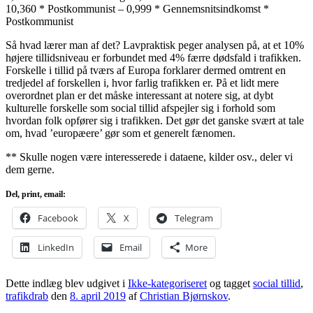
10,360 * Postkommunist – 0,999 * Gennemsnitsindkomst *
Postkommunist
Så hvad lærer man af det? Lavpraktisk peger analysen på, at et 10%
højere tillidsniveau er forbundet med 4% færre dødsfald i trafikken.
Forskelle i tillid på tværs af Europa forklarer dermed omtrent en
tredjedel af forskellen i, hvor farlig trafikken er. På et lidt mere
overordnet plan er det måske interessant at notere sig, at dybt
kulturelle forskelle som social tillid afspejler sig i forhold som
hvordan folk opfører sig i trafikken. Det gør det ganske svært at tale
om, hvad ’europæere’ gør som et generelt fænomen.
** Skulle nogen være interesserede i dataene, kilder osv., deler vi
dem gerne.
Del, print, email:
Facebook
X
Telegram
LinkedIn
Email
More
Dette indlæg blev udgivet i
Ikke-kategoriseret
og tagget
social tillid
,
trafikdrab
den
8. april 2019
af
Christian Bjørnskov
.