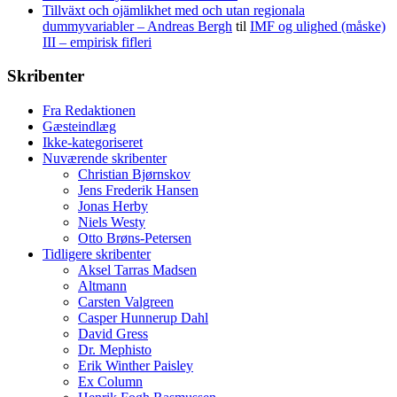
Tillväxt och ojämlikhet med och utan regionala
dummyvariabler – Andreas Bergh
til
IMF og ulighed (måske)
III – empirisk fifleri
Skribenter
Fra Redaktionen
Gæsteindlæg
Ikke-kategoriseret
Nuværende skribenter
Christian Bjørnskov
Jens Frederik Hansen
Jonas Herby
Niels Westy
Otto Brøns-Petersen
Tidligere skribenter
Aksel Tarras Madsen
Altmann
Carsten Valgreen
Casper Hunnerup Dahl
David Gress
Dr. Mephisto
Erik Winther Paisley
Ex Column