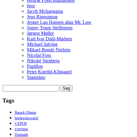
Henrik Fogh Rasmussen
Igor
Jacob Mchangama
Jens Ringsmose
Jesper Lau Hansen alias Mr. Law
Jonny Trapp Steffensen
Jørgen Møller
Karl Ivar Dahl-Madsen
Michael Jalving
Mikael Bonde Nielsen
Nicolai Foss
Nikolaj Stenberg
Papillon
Peter Kurrild-Klitgaard
Stanislaw
Søg
efter:
Tags
Barack Obama
berlingskewatch
CEPOS
corona
Danmark