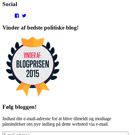
Social
View
View
punditokraterne’s
punditokraterne’s
profile
profile
Vinder af bedste politiske blog!
on
on
Facebook
Twitter
Følg bloggen!
Indtast din e-mail-adresse for at blive tilmeldt og modtage
påmindelser om nye indlæg på dette websted via e-mail.
E-