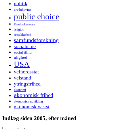
politik
produktivitet
public choice
Punditokraterne
religion
retssikkerhed
samfundsforskning
socialisme
social tillid
ulighed
USA
velfærdsstat
velstand
ytringsfrihed
økonomi
økonomisk frihed
økonomisk udvikling
økonomisk vækst
Indlæg siden 2005, efter måned