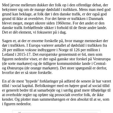
Med jævne mellerum dukker der folk op i den offentlige debat, der
bekymrer sig om de mange dødsfald i trafikken. Mens man med god
grund kan beklage, at folk dør i den danske trafik, er der også god
grund til ikke at overdrive. For det første er trafikken i Danmark
blevet meget, meget sikrere siden 1960erne. For det andet er den
danske trafik forbløffende sikker i forhold til de fleste andre lande.
Det er dét element, vi fokuserer på i dag.
Sagen er, at der er enorme forskelle på, hvor mange mennesker der
dør i trafikken. I Europa varierer antallet af dødsfald i trafikken fra
28 per million voksne indbyggere i Norge til 126 per million i
Letland i 2015-17. Det europæiske gennemsnit er 64, men som
figuren nedenfor viser, er der også ganske stor forskel på Vesteuropa
(de sorte markører) og de tidligere kommunistiske lande i Central-
og Østeuropa (de orange markører). Det store spørgsmål er derfor,
hvorfor der er så store forskelle.
En af de mest ’hypede’ forklaringer på adfærd de senere år har været
tillid / social kapital. Befolkninger med en højere grad af social tillid
er generelt bedre til at samarbejde og i særlig grad mere tilbøjelige til
at overholde regler og opføre sig prosocialt overfor folk, de ikke
kender. Og plotter man sammenhængen er den absolut til at se, som
i figuren nedenfor.