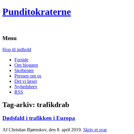
Punditokraterne
Menu
Hop til indhold
Forside
Om bloggen
Skribenter
Pressen om os
Det vi læser
Nyhedsbrev
RSS
Tag-arkiv:
trafikdrab
Dødsfald i trafikken i Europa
Af Christian Bjørnskov, den 8. april 2019.
Skriv et svar