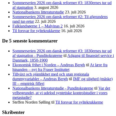
Sommerserien 2026 om dansk reformer #3: 1830ernes tur ud
af stagnation
3. august 2026
Nationalbankens litteraturstudie
23. juli 2026
Sommerserien 2026 om dansk reformer #2: Til afgrundens
rand tur-retur
22. juli 2026
Falklandsøerne 1 – Malvinas 2
16. juli 2026
Til forsvar for syltekrukkerne
16. juli 2026
De 5 seneste kommentarer
Sommerserien 2026 om dansk reformer #3: 1830ernes tur ud
af stagnation - Punditokraterne
til
Adgang til finansiel service i
Danmark, 1850-1900
Ekonomisk frihet i Norden – Andreas Bergh
til
At lære fra
hinanden – nyt fra Fraser Instituttet
Tillväxt och ojämlikhet med och utan regionala
dummyvariabler – Andreas Bergh
til
IMF og ulighed (måske)
III – empirisk fifleri
Nationalbankens litteraturstudie - Punditokraterne
til
Var det
velbegrundet, at vi udelod syntetiske kontrolstudier i vores
metastudie?
Steffen Norden Sølling
til
Til forsvar for syltekrukkerne
Skribenter