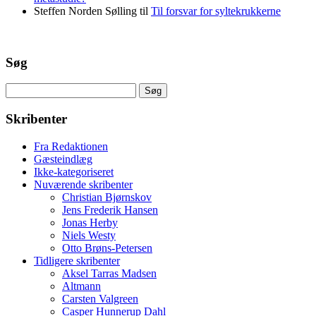
Steffen Norden Sølling
til
Til forsvar for syltekrukkerne
Søg
Søg
efter:
Skribenter
Fra Redaktionen
Gæsteindlæg
Ikke-kategoriseret
Nuværende skribenter
Christian Bjørnskov
Jens Frederik Hansen
Jonas Herby
Niels Westy
Otto Brøns-Petersen
Tidligere skribenter
Aksel Tarras Madsen
Altmann
Carsten Valgreen
Casper Hunnerup Dahl