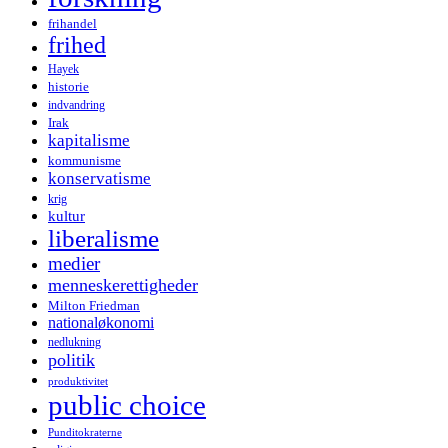
frihandel
frihed
Hayek
historie
indvandring
Irak
kapitalisme
kommunisme
konservatisme
krig
kultur
liberalisme
medier
menneskerettigheder
Milton Friedman
nationaløkonomi
nedlukning
politik
produktivitet
public choice
Punditokraterne