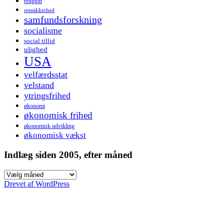
religion
retssikkerhed
samfundsforskning
socialisme
social tillid
ulighed
USA
velfærdsstat
velstand
ytringsfrihed
økonomi
økonomisk frihed
økonomisk udvikling
økonomisk vækst
Indlæg siden 2005, efter måned
Indlæg
siden
Drevet af WordPress
2005,
efter
måned