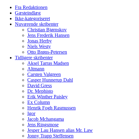
Fra Redaktionen
Gæsteindlæg
Ikke-kategoriseret
Nuværende skribenter
Christian Bjørnskov
Jens Frederik Hansen
Jonas Herby
Niels Westy
Otto Brøns-Petersen
Tidligere skribenter
Aksel Tarras Madsen
Altmann
Carsten Valgreen
Casper Hunnerup Dahl
David Gress
Dr. Mephisto
Erik Winther Paisley
Ex Column
Henrik Fogh Rasmussen
Igor
Jacob Mchangama
Jens Ringsmose
Jesper Lau Hansen alias Mr. Law
Jonny Trapp Steffensen