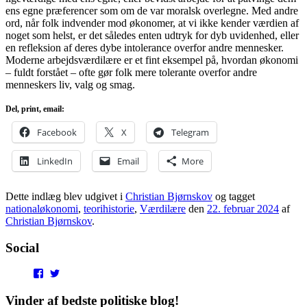
ens egne præferencer som om de var moralsk overlegne. Med andre
ord, når folk indvender mod økonomer, at vi ikke kender værdien af
noget som helst, er det således enten udtryk for dyb uvidenhed, eller
en refleksion af deres dybe intolerance overfor andre mennesker.
Moderne arbejdsværdilære er et fint eksempel på, hvordan økonomi
– fuldt forstået – ofte gør folk mere tolerante overfor andre
menneskers liv, valg og smag.
Del, print, email:
Facebook
X
Telegram
LinkedIn
Email
More
Dette indlæg blev udgivet i
Christian Bjørnskov
og tagget
nationaløkonomi
,
teorihistorie
,
Værdilære
den
22. februar 2024
af
Christian Bjørnskov
.
Social
View
View
punditokraterne’s
punditokraterne’s
profile
profile
Vinder af bedste politiske blog!
on
on