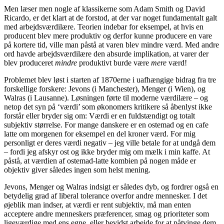
Men læser men nogle af klassikerne som Adam Smith og David
Ricardo, er det klart at de forstod, at der var noget fundamentalt galt
med arbejdsværdilære. Teorien indebar for eksempel, at hvis en
producent blev mere produktiv og derfor kunne producere en vare
på kortere tid, ville man påstå at varen blev mindre værd. Med andre
ord havde arbejdsværdilære den absurde implikation, at varer der
blev produceret
mindre
produktivt burde være
mere
værd!
Problemet blev løst i starten af 1870erne i uafhængige bidrag fra tre
forskellige forskere: Jevons (i Manchester), Menger (i Wien), og
Walras (i Lausanne). Løsningen førte til moderne værdilære – og
netop det syn på ‘værdi’ som økonomers kritikere så åbenlyst ikke
forstår eller bryder sig om: Værdi er en fuldstændigt og totalt
subjektiv størrelse. For mange danskere er en ostemad og en cafe
latte om morgenen for eksempel en del kroner værd. For mig
personligt er deres værdi negativ – jeg ville betale for at undgå dem
– fordi jeg afskyr ost og ikke bryder mig om mælk i min kaffe. At
påstå, at værdien af ostemad-latte kombien på nogen måde er
objektiv giver således ingen som helst mening.
Jevons, Menger og Walras indsigt er således dyb, og fordrer også en
betydelig grad af liberal tolerance overfor andre mennesker. I det
øjeblik man indser, at værdi er rent subjektiv, må man enten
acceptere andre menneskers præferencer, smag og prioriteter som
ligeværdige med ens egne, eller bevidst arbejde for at påtvinge dem