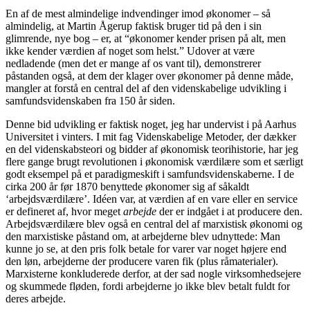
En af de mest almindelige indvendinger imod økonomer – så
almindelig, at Martin Ågerup faktisk bruger tid på den i sin
glimrende, nye bog – er, at “økonomer kender prisen på alt, men
ikke kender værdien af noget som helst.” Udover at være
nedladende (men det er mange af os vant til), demonstrerer
påstanden også, at dem der klager over økonomer på denne måde,
mangler at forstå en central del af den videnskabelige udvikling i
samfundsvidenskaben fra 150 år siden.
Denne bid udvikling er faktisk noget, jeg har undervist i på Aarhus
Universitet i vinters. I mit fag Videnskabelige Metoder, der dækker
en del videnskabsteori og bidder af økonomisk teorihistorie, har jeg
flere gange brugt revolutionen i økonomisk værdilære som et særligt
godt eksempel på et paradigmeskift i samfundsvidenskaberne. I de
cirka 200 år før 1870 benyttede økonomer sig af såkaldt
‘arbejdsværdilære’. Idéen var, at værdien af en vare eller en service
er defineret af, hvor meget
arbejde
der er indgået i at producere den.
Arbejdsværdilære blev også en central del af marxistisk økonomi og
den marxistiske påstand om, at arbejderne blev udnyttede: Man
kunne jo se, at den pris folk betale for varer var noget højere end
den løn, arbejderne der producere varen fik (plus råmaterialer).
Marxisterne konkluderede derfor, at der sad nogle virksomhedsejere
og skummede fløden, fordi arbejderne jo ikke blev betalt fuldt for
deres arbejde.