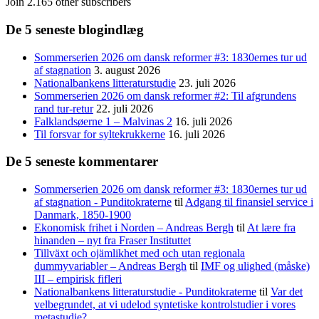
Join 2.165 other subscribers
De 5 seneste blogindlæg
Sommerserien 2026 om dansk reformer #3: 1830ernes tur ud
af stagnation
3. august 2026
Nationalbankens litteraturstudie
23. juli 2026
Sommerserien 2026 om dansk reformer #2: Til afgrundens
rand tur-retur
22. juli 2026
Falklandsøerne 1 – Malvinas 2
16. juli 2026
Til forsvar for syltekrukkerne
16. juli 2026
De 5 seneste kommentarer
Sommerserien 2026 om dansk reformer #3: 1830ernes tur ud
af stagnation - Punditokraterne
til
Adgang til finansiel service i
Danmark, 1850-1900
Ekonomisk frihet i Norden – Andreas Bergh
til
At lære fra
hinanden – nyt fra Fraser Instituttet
Tillväxt och ojämlikhet med och utan regionala
dummyvariabler – Andreas Bergh
til
IMF og ulighed (måske)
III – empirisk fifleri
Nationalbankens litteraturstudie - Punditokraterne
til
Var det
velbegrundet, at vi udelod syntetiske kontrolstudier i vores
metastudie?