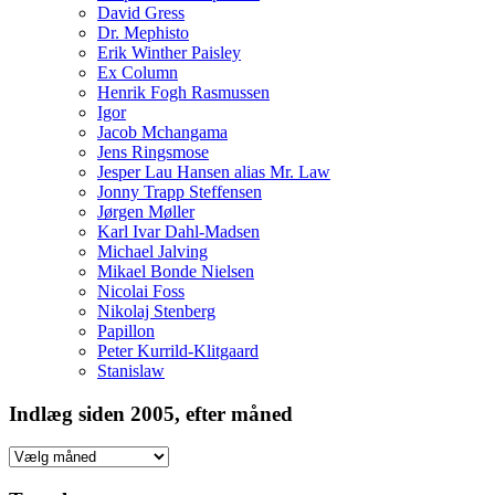
David Gress
Dr. Mephisto
Erik Winther Paisley
Ex Column
Henrik Fogh Rasmussen
Igor
Jacob Mchangama
Jens Ringsmose
Jesper Lau Hansen alias Mr. Law
Jonny Trapp Steffensen
Jørgen Møller
Karl Ivar Dahl-Madsen
Michael Jalving
Mikael Bonde Nielsen
Nicolai Foss
Nikolaj Stenberg
Papillon
Peter Kurrild-Klitgaard
Stanislaw
Indlæg siden 2005, efter måned
Indlæg
siden
2005,