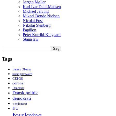
Jørgen Møller
Karl Ivar Dahl-Madsen
Michael Jalving
Mikael Bonde Nielsen
Nicolai Foss
Nikolaj Stenberg
Papillon
Peter Kurrild-Klitgaard
Stanislaw
Søg
efter:
Tags
Barack Obama
berlingskewatch
CEPOS
corona
Danmark
Dansk politik
demokrati
ejendomsret
EU
forskning