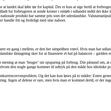
at landet skal løbe tør for kapital. Der er kun at sige hertil at forbru
illadt for forbrugeren at sende kroner i omløb i udlandet indtil det ikk
det nationale produkt har samme pris som det udenlandske. Valutamanipu
 handle frit og fredeligt med sine naboer.
r en gang i mellem, er den her simpelthen vrøvl. Hvis man har udlands
landske låntagning sker for at finansiere et hul på balancen – gælden
mening at man ‘bruger’ sin opsparing på forbrug. Din påstand om, at dis
g, selvom den nogle gange kommer til udtryk på den måde hos idiotiske po
t konkurrenceevneproblem. Og det kan kun løses på to måder: Enten genem
ring. Ingen af delene er rare, men hvis man er kommet dertil, er der inge