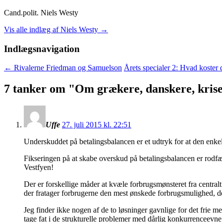
Cand.polit. Niels Westy
Vis alle indlæg af Niels Westy
→
Indlægsnavigation
←
Rivalerne Friedman og Samuelson
Årets specialer 2: Hvad koster 
7 tanker om "
Om grækere, danskere, kris
Uffe
27. juli 2015 kl. 22:51
Underskuddet på betalingsbalancen er et udtryk for at den enkel
Fikseringen på at skabe overskud på betalingsbalancen er rodfæst
Vestfyen!
Der er forskellige måder at kvæle forbrugsmønsteret fra central
der fratager forbrugerne den mest ønskede forbrugsmulighed, 
Jeg finder ikke nogen af de to løsninger gavnlige for det frie 
tage fat i de strukturelle problemer med dårlig konkurrenceevne