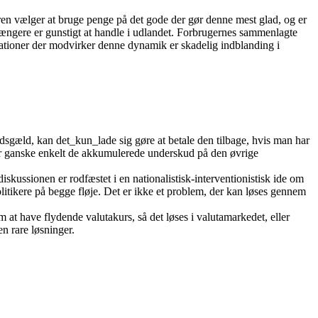
geren vælger at bruge penge på det gode der gør denne mest glad, og er
e længere er gunstigt at handle i udlandet. Forbrugernes sammenlagte
lationer der modvirker denne dynamik er skadelig indblanding i
gæld, kan det_kun_lade sig gøre at betale den tilbage, hvis man har
 er ganske enkelt de akkumulerede underskud på den øvrige
kussionen er rodfæstet i en nationalistisk-interventionistisk ide om
litikere på begge fløje. Det er ikke et problem, der kan løses gennem
 at have flydende valutakurs, så det løses i valutamarkedet, eller
n rare løsninger.