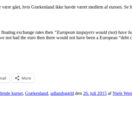
le være gået, hvis Grækenland ikke havde været medlem af euroen. Se bl
 floating exchange rates then
“European taxpayers would (not) have had
e not had the euro then there would not have been a European “debt cris
mail
More
dende kurser
,
Grækenland
,
udlandsgæld
den
26. juli 2015
af
Niels Wes