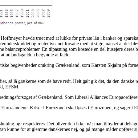
Hoffmeyer havde truet med at lukke for private lån i banker og sparekas
underskuddet og renteniveauet forsatte med at stige, uanset at der blev
terne balanceproblemer. En tilpasning som kostede en del husejere deres
l, at udlandsgælden begyndte at falde.
matiske begivenheder omkring Grækenland, som Karsten Skjalm på fornemm
r, så lå grækerne som de have redt. Helt galt gik det, da den danske re
ond, EFSM.
e i redningsforsøget af Grækenland. Som Liberal Alliances Europaordføre
l Euro-landene. Kriser i Eurozonen skal løses i Eurozonen, og sager i
lutning bør respekteres. Det bliver den ikke, når man tilbyder at deltage
d man kunne for at glemme danskernes nej, og på mange måder opfører si