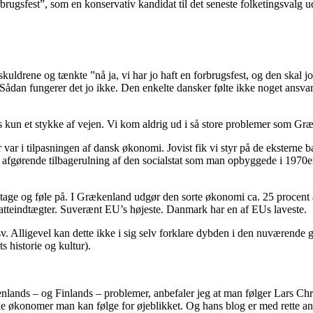
brugsfest”, som en konservativ kandidat til det seneste folketingsvalg ud
kuldrene og tænkte ”nå ja, vi har jo haft en forbrugsfest, og den skal j
b. Sådan fungerer det jo ikke. Den enkelte dansker følte ikke noget ans
n et stykke af vejen. Vi kom aldrig ud i så store problemer som Græk
var i tilpasningen af dansk økonomi. Jovist fik vi styr på de eksterne 
n afgørende tilbagerulning af den socialstat som man opbyggede i 1970e
t tage og føle på. I Grækenland udgør den sorte økonomi ca. 25 procen
katteindtægter. Suverænt EU’s højeste. Danmark har en af EUs laveste.
. osv. Alligevel kan dette ikke i sig selv forklare dybden i den nuværen
 historie og kultur).
ds – og Finlands – problemer, anbefaler jeg at man følger Lars Chr
de økonomer man kan følge for øjeblikket. Og hans blog er med rette ane