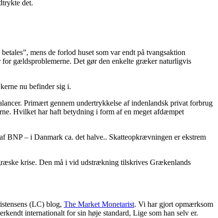
trykte det.
o betales”, mens de forlod huset som var endt på tvangsaktion
var for gældsproblemerne. Det gør den enkelte græker naturligvis
erne nu befinder sig i.
balancer. Primært gennem undertrykkelse af indenlandsk privat forbrug
rne. Hvilket har haft betydning i form af en meget afdæmpet
t af BNP – i Danmark ca. det halve.. Skatteopkrævningen er ekstrem
de græske krise. Den må i vid udstrækning tilskrives Grækenlands
istensens (LC) blog,
The Market Monetarist
. Vi har gjort opmærksom
rkendt internationalt for sin høje standard, Lige som han selv er.