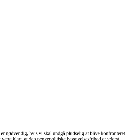
s er nødvendig, hvis vi skal undgå pludselig at blive konfronteret
t være klart, at den pengepolitiske bevægelsesfrihed er yderst