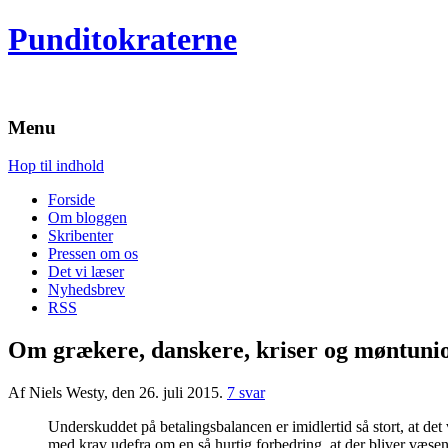
Punditokraterne
Menu
Hop til indhold
Forside
Om bloggen
Skribenter
Pressen om os
Det vi læser
Nyhedsbrev
RSS
Om grækere, danskere, kriser og møntuni
Af Niels Westy, den 26. juli 2015.
7 svar
Underskuddet på betalingsbalancen er imidlertid så stort, at det 
med krav udefra om en så hurtig forbedring, at der bliver væsent