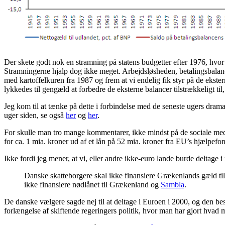
Der skete godt nok en stramning på statens budgetter efter 1976, hvor 
Stramningerne hjalp dog ikke meget. Arbejdsløsheden, betalingsbalance
med kartoffelkuren fra 1987 og frem at vi endelig fik styr på de eks
lykkedes til gengæld at forbedre de eksterne balancer tilstrækkeligt ti
Jeg kom til at tænke på dette i forbindelse med de seneste ugers dra
uger siden, se også
her
og
her
.
For skulle man tro mange kommentarer, ikke mindst på de sociale medie
for ca. 1 mia. kroner ud af et lån på 52 mia. kroner fra EU’s hjælpef
Ikke fordi jeg mener, at vi, eller andre ikke-euro lande burde deltag
Danske skatteborgere skal ikke finansiere Grækenlands gæld ti
ikke finansiere nødlånet til Grækenland og
Sambla
.
De danske vælgere sagde nej til at deltage i Euroen i 2000, og den bes
forlængelse af skiftende regeringers politik, hvor man har gjort hva