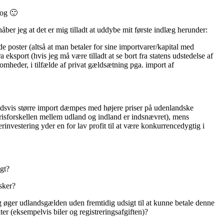
log 🙂
håber jeg at det er mig tilladt at uddybe mit første indlæg herunder:
 poster (altså at man betaler for sine importvarer/kapital med
 eksport (hvis jeg må være tilladt at se bort fra statens udstedelse af
somheder, i tilfælde af privat gældsætning pga. import af
oldsvis større import dæmpes med højere priser på udenlandske
 prisforskellen mellem udland og indland er indsnævret), mens
erinvestering yder en for lav profit til at være konkurrencedygtig i
igt?
sker?
ug øger udlandsgælden uden fremtidig udsigt til at kunne betale denne
r (eksempelvis biler og registreringsafgiften)?