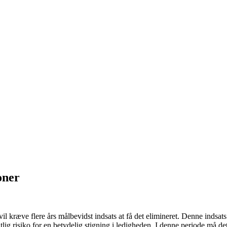
oner
vil kræve flere års målbevidst indsats at få det elimineret. Denne indsat
lig risiko for en betydelig stigning i ledigheden. I denne periode må de