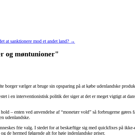
det at sanktionere mod et andet land?
→
er og møntunioner
"
te borger vælger at bruge sin opsparing på at købe udenlandske produkter
et i en interventionistisk politik der siger at det er meget vigtigt at d
t hold – enten ved anvendelse af “monetær vold” så forbrugerne gøres fat
den udenlandske.
menneskes frie valg. I stedet for at beskæftige sig med quickfixes på i
 og de hermed følgende alt for høje indenlandske priser.