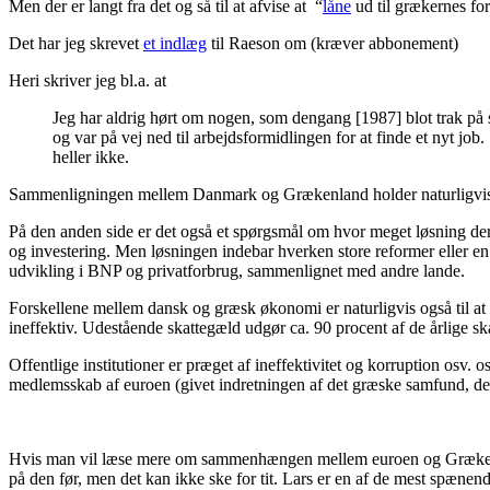
Men der er langt fra det og så til at afvise at “
låne
ud til grækernes for
Det har jeg skrevet
et indlæg
til Raeson om (kræver abbonement)
Heri skriver jeg bl.a. at
Jeg har aldrig hørt om nogen, som dengang [1987] blot trak på s
og var på vej ned til arbejdsformidlingen for at finde et nyt jo
heller ikke.
Sammenligningen mellem Danmark og Grækenland holder naturligvis ku
På den anden side er det også et spørgsmål om hvor meget løsning der 
og investering. Men løsningen indebar hverken store reformer eller e
udvikling i BNP og privatforbrug, sammenlignet med andre lande.
Forskellene mellem dansk og græsk økonomi er naturligvis også til a
ineffektiv. Udestående skattegæld udgør ca. 90 procent af de årlige s
Offentlige institutioner er præget af ineffektivitet og korruption osv
medlemsskab af euroen (givet indretningen af det græske samfund, dets
Hvis man vil læse mere om sammenhængen mellem euroen og Grækenlan
på den før, men det kan ikke ske for tit. Lars er en af de mest spænen