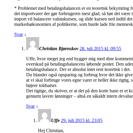
* Problemet med betalingsbalancen er en teoretisk bekymring for 
det importvarer der gør forbrugeren mest glad, så bør det være t
import vil balancere valutakursen, og slide kursen ned indtil 
markedsøkonomien af politikerne, som burde lade frie mennesker
Svar
↓
Christian Bjørnskov
28. juli 2015 kl. 09:55
Uffe, hvor meget jeg end hygger mig med dine kommentare
overskud på betalingsbalancens løbende poster. Den uden
betalingsbalance. Der er absolut intet rent teoretisk i det.
Du blander også opsparing og forbrug hvor det ikke giver 
at vi skal forbruge vores egne varer er heller ikke rigti
højere toldsatser.
Det rigtige, du skriver, er at det på den korte bane er e
gennem lavere lønninger – altså en såkaldt intern devalue
Svar
↓
Uffe
29. juli 2015 kl. 23:05
Hej Christian,