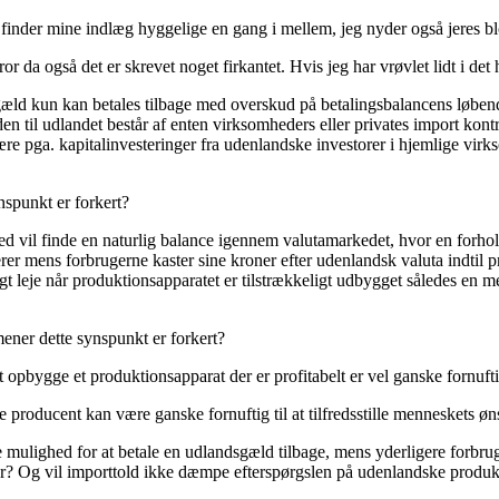
u finder mine indlæg hyggelige en gang i mellem, jeg nyder også jeres b
r da også det er skrevet noget firkantet. Hvis jeg har vrøvlet lidt i det 
sgæld kun kan betales tilbage med overskud på betalingsbalancens løbende
en til udlandet består af enten virksomheders eller privates import kontra
ære pga. kapitalinvesteringer fra udenlandske investorer i hjemlige virk
nspunkt er forkert?
rked vil finde en naturlig balance igennem valutamarkedet, hvor en forh
ierer mens forbrugerne kaster sine kroner efter udenlandsk valuta indtil
igt leje når produktionsapparatet er tilstrækkeligt udbygget således en m
ener dette synspunkt er forkert?
 opbygge et produktionsapparat der er profitabelt er vel ganske fornuft
 producent kan være ganske fornuftig til at tilfredsstille menneskets øn
rre mulighed for at betale en udlandsgæld tilbage, mens yderligere forbr
r? Og vil importtold ikke dæmpe efterspørgslen på udenlandske produkte