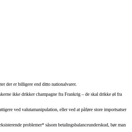
 der er billigere end ditto nationalvarer.
anskerne ikke drikker champagne fra Frankrig – de skal drikke øl fra
tigere ved valutamanipulation, eller ved at påføre store importsatser
kke-eksisterende problemer* såsom betalingsbalanceunderskud, bør man