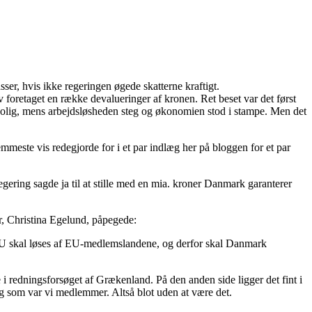
ser, hvis ikke regeringen øgede skatterne kraftigt.
 foretaget en række devalueringer af kronen. Ret beset var det først
 bolig, mens arbejdsløsheden steg og økonomien stod i stampe. Men det
este vis redegjorde for i et par indlæg her på bloggen for et par
gering sagde ja til at stille med en mia. kroner Danmark garanterer
r, Christina Egelund, påpegede:
 EU skal løses af EU-medlemslandene, og derfor skal Danmark
 i redningsforsøget af Grækenland. På den anden side ligger det fint i
g som var vi medlemmer. Altså blot uden at være det.