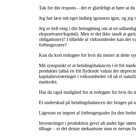
Tak for din respons – det er glædeligt at høre at d
Jeg har læst mit eget indlæg igennem igen, og jeg tro
Jeg er helt enig i din betragtning om at en udland
eksportvarer/kapital). Men er det ikke sandt at gæld
obligationer)? I tilfælde af virksomheder kan det v
forbrugsvarer?
Kan du kort redegøre for hvis du mener at dette sy
Mit synspunkt er at betalingsbalancen i et frit ma
produkter (altså en frit flydende valuta der deprec
kapitalinvesteringer i virksomheder vil nå et naturl
markedet.
Har du også mulighed for at redegøre for hvis du m
Et underskud på betalingsbalancen der bruges på at
Ligesom en import af forbrugergoder fra den bedste
Investeringer i produktion giver alt andet lige stø
tilbage – er det denne mekanisme man er nervøs fo