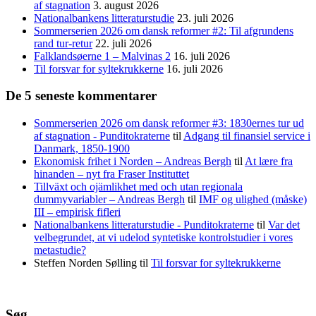
af stagnation
3. august 2026
Nationalbankens litteraturstudie
23. juli 2026
Sommerserien 2026 om dansk reformer #2: Til afgrundens
rand tur-retur
22. juli 2026
Falklandsøerne 1 – Malvinas 2
16. juli 2026
Til forsvar for syltekrukkerne
16. juli 2026
De 5 seneste kommentarer
Sommerserien 2026 om dansk reformer #3: 1830ernes tur ud
af stagnation - Punditokraterne
til
Adgang til finansiel service i
Danmark, 1850-1900
Ekonomisk frihet i Norden – Andreas Bergh
til
At lære fra
hinanden – nyt fra Fraser Instituttet
Tillväxt och ojämlikhet med och utan regionala
dummyvariabler – Andreas Bergh
til
IMF og ulighed (måske)
III – empirisk fifleri
Nationalbankens litteraturstudie - Punditokraterne
til
Var det
velbegrundet, at vi udelod syntetiske kontrolstudier i vores
metastudie?
Steffen Norden Sølling
til
Til forsvar for syltekrukkerne
Søg