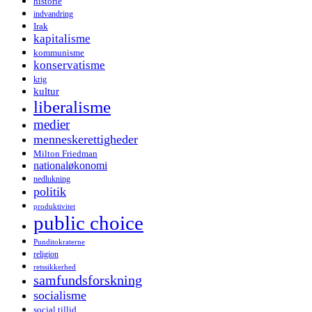
historie
indvandring
Irak
kapitalisme
kommunisme
konservatisme
krig
kultur
liberalisme
medier
menneskerettigheder
Milton Friedman
nationaløkonomi
nedlukning
politik
produktivitet
public choice
Punditokraterne
religion
retssikkerhed
samfundsforskning
socialisme
social tillid