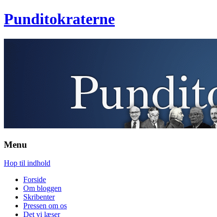
Punditokraterne
Menu
Hop til indhold
Forside
Om bloggen
Skribenter
Pressen om os
Det vi læser