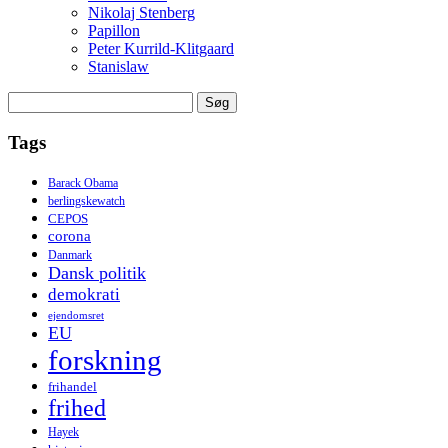
Nikolaj Stenberg
Papillon
Peter Kurrild-Klitgaard
Stanislaw
Søg
efter:
Tags
Barack Obama
berlingskewatch
CEPOS
corona
Danmark
Dansk politik
demokrati
ejendomsret
EU
forskning
frihandel
frihed
Hayek