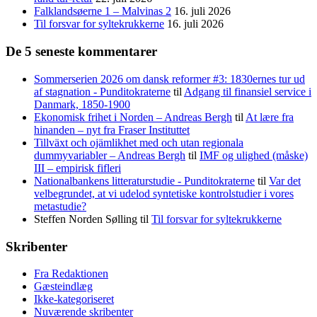
Falklandsøerne 1 – Malvinas 2
16. juli 2026
Til forsvar for syltekrukkerne
16. juli 2026
De 5 seneste kommentarer
Sommerserien 2026 om dansk reformer #3: 1830ernes tur ud
af stagnation - Punditokraterne
til
Adgang til finansiel service i
Danmark, 1850-1900
Ekonomisk frihet i Norden – Andreas Bergh
til
At lære fra
hinanden – nyt fra Fraser Instituttet
Tillväxt och ojämlikhet med och utan regionala
dummyvariabler – Andreas Bergh
til
IMF og ulighed (måske)
III – empirisk fifleri
Nationalbankens litteraturstudie - Punditokraterne
til
Var det
velbegrundet, at vi udelod syntetiske kontrolstudier i vores
metastudie?
Steffen Norden Sølling
til
Til forsvar for syltekrukkerne
Skribenter
Fra Redaktionen
Gæsteindlæg
Ikke-kategoriseret
Nuværende skribenter