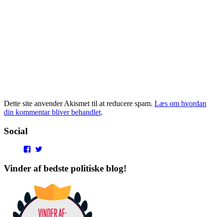
Dette site anvender Akismet til at reducere spam.
Læs om hvordan
din kommentar bliver behandlet
.
Social
View
View
punditokraterne’s
punditokraterne’s
profile
profile
Vinder af bedste politiske blog!
on
on
Facebook
Twitter