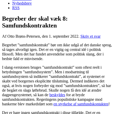
Nyhedsbrev
RSS
Begreber der skal væk 8:
Samfundskontrakten
Af Otto Brøns-Petersen, den 1. september 2022.
Skriv et svar
Begrebet ”samfundskontrakt” bør om ikke udgå af det danske sprog,
så tages alvorligt igen. Det er en vigtig og central idé i politisk
filosofi. Men det har fundet anvendelse som politisk slang, der i
bedste fald er misvisende.
I slang-versionen bruges ”samfundskontrakt” som oftest reelt i
betydningen ”samfundssystem”. Men i modsætning til
samfundssystem så indikerer ”samfundskontrakt”, at systemet er
skabt ved borgernes eksplicitte tilslutning. Dermed indikeres det
også, at hvis nogen forbryder sig mod ”samfundskontrakten”, så har
de begået en slags løftebrud. Skulle nogen få den idé at ændre
dagpengesystemet, så kan de
beskyldes
for at bryde
samfundskontrakten. Regeringens populistiske kampagne mod
bankerne blev markedsført som
en styrkelse af samfundskontakten
!
Der er bare ingen samfundskontrakt i disse tilfælde. Det er en