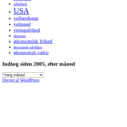
ulighed
USA
velfærdsstat
velstand
ytringsfrihed
økonomi
økonomisk frihed
økonomisk udvikling
økonomisk vækst
Indlæg siden 2005, efter måned
Indlæg
siden
Drevet af WordPress
2005,
efter
måned