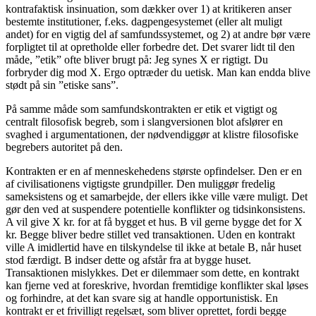
kontrafaktisk insinuation, som dækker over 1) at kritikeren anser
bestemte institutioner, f.eks. dagpengesystemet (eller alt muligt
andet) for en vigtig del af samfundssystemet, og 2) at andre bør være
forpligtet til at opretholde eller forbedre det. Det svarer lidt til den
måde, ”etik” ofte bliver brugt på: Jeg synes X er rigtigt. Du
forbryder dig mod X. Ergo optræder du uetisk. Man kan endda blive
stødt på sin ”etiske sans”.
På samme måde som samfundskontrakten er etik et vigtigt og
centralt filosofisk begreb, som i slangversionen blot afslører en
svaghed i argumentationen, der nødvendiggør at klistre filosofiske
begrebers autoritet på den.
Kontrakten er en af menneskehedens største opfindelser. Den er en
af civilisationens vigtigste grundpiller. Den muliggør fredelig
sameksistens og et samarbejde, der ellers ikke ville være muligt. Det
gør den ved at suspendere potentielle konflikter og tidsinkonsistens.
A vil give X kr. for at få bygget et hus. B vil gerne bygge det for X
kr. Begge bliver bedre stillet ved transaktionen. Uden en kontrakt
ville A imidlertid have en tilskyndelse til ikke at betale B, når huset
stod færdigt. B indser dette og afstår fra at bygge huset.
Transaktionen mislykkes. Det er dilemmaer som dette, en kontrakt
kan fjerne ved at foreskrive, hvordan fremtidige konflikter skal løses
og forhindre, at det kan svare sig at handle opportunistisk. En
kontrakt er et frivilligt regelsæt, som bliver oprettet, fordi begge