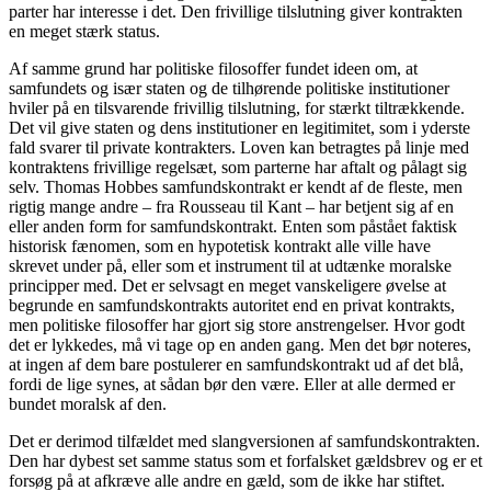
parter har interesse i det. Den frivillige tilslutning giver kontrakten
en meget stærk status.
Af samme grund har politiske filosoffer fundet ideen om, at
samfundets og især staten og de tilhørende politiske institutioner
hviler på en tilsvarende frivillig tilslutning, for stærkt tiltrækkende.
Det vil give staten og dens institutioner en legitimitet, som i yderste
fald svarer til private kontrakters. Loven kan betragtes på linje med
kontraktens frivillige regelsæt, som parterne har aftalt og pålagt sig
selv. Thomas Hobbes samfundskontrakt er kendt af de fleste, men
rigtig mange andre – fra Rousseau til Kant – har betjent sig af en
eller anden form for samfundskontrakt. Enten som påstået faktisk
historisk fænomen, som en hypotetisk kontrakt alle ville have
skrevet under på, eller som et instrument til at udtænke moralske
principper med. Det er selvsagt en meget vanskeligere øvelse at
begrunde en samfundskontrakts autoritet end en privat kontrakts,
men politiske filosoffer har gjort sig store anstrengelser. Hvor godt
det er lykkedes, må vi tage op en anden gang. Men det bør noteres,
at ingen af dem bare postulerer en samfundskontrakt ud af det blå,
fordi de lige synes, at sådan bør den være. Eller at alle dermed er
bundet moralsk af den.
Det er derimod tilfældet med slangversionen af samfundskontrakten.
Den har dybest set samme status som et forfalsket gældsbrev og er et
forsøg på at afkræve alle andre en gæld, som de ikke har stiftet.