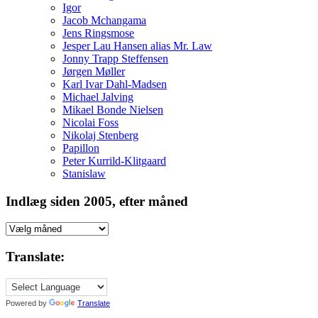
Igor
Jacob Mchangama
Jens Ringsmose
Jesper Lau Hansen alias Mr. Law
Jonny Trapp Steffensen
Jørgen Møller
Karl Ivar Dahl-Madsen
Michael Jalving
Mikael Bonde Nielsen
Nicolai Foss
Nikolaj Stenberg
Papillon
Peter Kurrild-Klitgaard
Stanislaw
Indlæg siden 2005, efter måned
Indlæg
siden
2005,
Translate:
efter
måned
Powered by
Translate