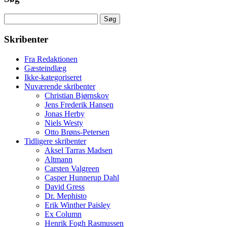
Søg
efter:
Skribenter
Fra Redaktionen
Gæsteindlæg
Ikke-kategoriseret
Nuværende skribenter
Christian Bjørnskov
Jens Frederik Hansen
Jonas Herby
Niels Westy
Otto Brøns-Petersen
Tidligere skribenter
Aksel Tarras Madsen
Altmann
Carsten Valgreen
Casper Hunnerup Dahl
David Gress
Dr. Mephisto
Erik Winther Paisley
Ex Column
Henrik Fogh Rasmussen