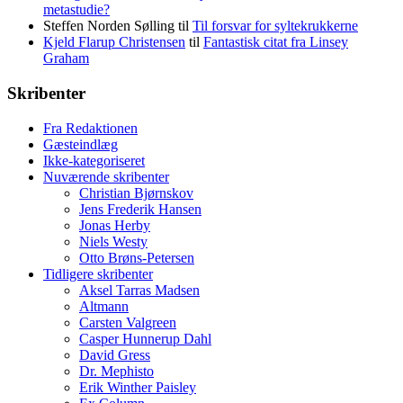
metastudie?
Steffen Norden Sølling
til
Til forsvar for syltekrukkerne
Kjeld Flarup Christensen
til
Fantastisk citat fra Linsey
Graham
Skribenter
Fra Redaktionen
Gæsteindlæg
Ikke-kategoriseret
Nuværende skribenter
Christian Bjørnskov
Jens Frederik Hansen
Jonas Herby
Niels Westy
Otto Brøns-Petersen
Tidligere skribenter
Aksel Tarras Madsen
Altmann
Carsten Valgreen
Casper Hunnerup Dahl
David Gress
Dr. Mephisto
Erik Winther Paisley