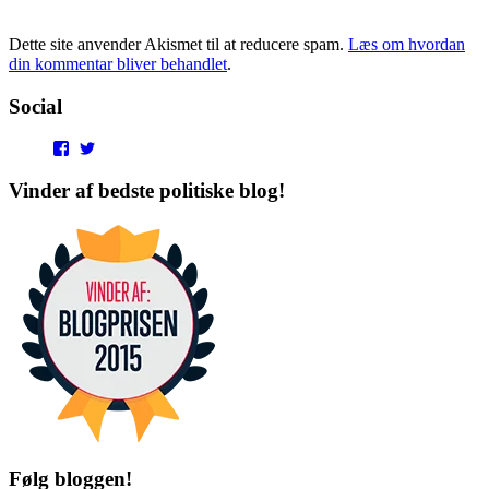
Dette site anvender Akismet til at reducere spam.
Læs om hvordan
din kommentar bliver behandlet
.
Social
View
View
punditokraterne’s
punditokraterne’s
profile
profile
Vinder af bedste politiske blog!
on
on
Facebook
Twitter
Følg bloggen!