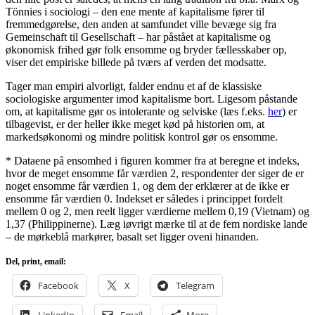
Tönnies i sociologi – den ene mente af kapitalisme fører til
fremmedgørelse, den anden at samfundet ville bevæge sig fra
Gemeinschaft til Gesellschaft – har påstået at kapitalisme og
økonomisk frihed gør folk ensomme og bryder fællesskaber op,
viser det empiriske billede på tværs af verden det modsatte.
Tager man empiri alvorligt, falder endnu et af de klassiske
sociologiske argumenter imod kapitalisme bort. Ligesom påstande
om, at kapitalisme gør os intolerante og selviske (læs f.eks.
her
) er
tilbagevist, er der heller ikke meget kød på historien om, at
markedsøkonomi og mindre politisk kontrol gør os ensomme.
* Dataene på ensomhed i figuren kommer fra at beregne et indeks,
hvor de meget ensomme får værdien 2, respondenter der siger de er
noget ensomme får værdien 1, og dem der erklærer at de ikke er
ensomme får værdien 0. Indekset er således i princippet fordelt
mellem 0 og 2, men reelt ligger værdierne mellem 0,19 (Vietnam) og
1,37 (Philippinerne). Læg iøvrigt mærke til at de fem nordiske lande
– de mørkeblå markører, basalt set ligger oveni hinanden.
Del, print, email:
Facebook
X
Telegram
LinkedIn
Email
More