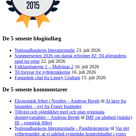
De 5 seneste blogindlæg
Nationalbankens litteraturstudie
23. juli 2026
Sommerserien 2026 om dansk reformer #2: Til afgrundens
rand tur-retur
22. juli 2026
Falklandsøerne 1 – Malvinas 2
16. juli 2026
Til forsvar for syltekrukkerne
16. juli 2026
Fantastisk citat fra Linsey Graham
15. juli 2026
De 5 seneste kommentarer
Ekonomisk frihet i Norden – Andreas Bergh
til
At lære fra
hinanden – nyt fra Fraser Instituttet
Tillväxt och ojämlikhet med och utan regionala
dummyvariabler – Andreas Bergh
til
IMF og ulighed (måske)
III – empirisk fifleri
Nationalbankens litteraturstudie - Punditokraterne
til
Var det
velbegrundet, at vi udelod syntetiske kontrolstudier i vores