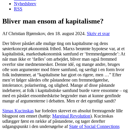
Nyhedsbrev
RSS
Bliver man ensom af kapitalisme?
Af Christian Bjørnskov, den 18. august 2024.
Skriv et svar
Der bliver påstået alle mulige ting om kapitalisme og dens
søsterkoncept økonomisk frihed. Marxs berømte hypotese var, at et
kapitalistisk, markedsøkonomisk samfund er ‘fremmedgørende’: At
når man ikke er ‘fælles’ om arbejdet, bliver man også fremmed
overfor sine medmennesker. Denne idé, og mange andre, bruges
ofte som argumenter mod friere samfund, og særligt i en form hvor
folk indrømmer, at “kapitalisme har gjort os rigere, men …” Efter
men’et følger således ofte påstandene om fremmedgørelse,
intolerance, polarisering, og ulighed. Mange af disse påstande
indebærer, at folk i kapitalistiske samfund burde være ensomme – og
med en påstået ensomhedskrise begynder man at kunne genfinde
mange af argumenterne i debatten. Men er det egentligt sandt?
Simas Kucinskas
har forleden skrevet en absolut fremragende lille
blogpost om emnet (hattip:
Marginal Revolution
). Kucinskas
udlægger først en række af påstandene, og tager derefter
udgangspunkt i den undersøgelse af
State of Social Connections