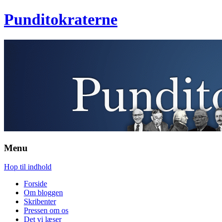
Punditokraterne
Menu
Hop til indhold
Forside
Om bloggen
Skribenter
Pressen om os
Det vi læser