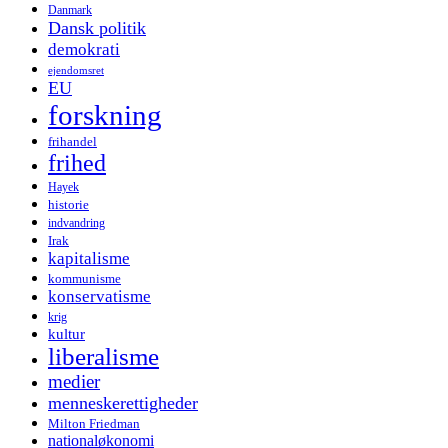
Danmark
Dansk politik
demokrati
ejendomsret
EU
forskning
frihandel
frihed
Hayek
historie
indvandring
Irak
kapitalisme
kommunisme
konservatisme
krig
kultur
liberalisme
medier
menneskerettigheder
Milton Friedman
nationaløkonomi