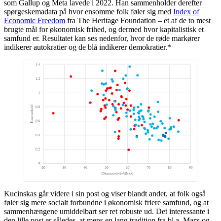
som Gallup og Meta lavede i 2022. Han sammenholder derefter
spørgeskemadata på hvor ensomme folk føler sig med
Index of
Economic Freedom
fra The Heritage Foundation – et af de to mest
brugte mål for økonomisk frihed, og dermed hvor kapitalistisk et
samfund er. Resultatet kan ses nedenfor, hvor de røde markører
indikerer autokratier og de blå indikerer demokratier.*
Kucinskas går videre i sin post og viser blandt andet, at folk også
føler sig mere socialt forbundne i økonomisk friere samfund, og at
sammenhængene umiddelbart ser ret robuste ud. Det interessante i
den lille post er således, at mens en lang tradition fra bl.a. Marx og