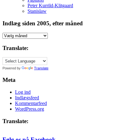
Peter Kurrild-Klitgaard
Stanislaw
Indlæg siden 2005, efter måned
Indlæg
siden
2005,
Translate:
efter
måned
Powered by
Translate
Meta
Log ind
Indlægsfeed
Kommentarfeed
WordPress.org
Translate:
Følg os på Facebook