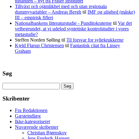
hinanden – nyt fra Fraser Instituttet
Tillväxt och ojämlikhet med och utan regionala
dummyvariabler – Andreas Bergh
til
IMF og ulighed (måske)
III – empirisk fifleri
Nationalbankens litteraturstudie - Punditokraterne
til
Var det
velbegrundet, at vi udelod syntetiske kontrolstudier i vores
metastudie?
Steffen Norden Sølling
til
Til forsvar for syltekrukkerne
Kjeld Flarup Christensen
til
Fantastisk citat fra Linsey
Graham
Søg
Søg
efter:
Skribenter
Fra Redaktionen
Gæsteindlæg
Ikke-kategoriseret
Nuværende skribenter
Christian Bjørnskov
Jens Frederik Hansen