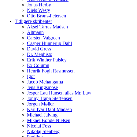
Jonas Herby
Niels Westy
Otto Brøns-Petersen
Tidligere skribenter
Aksel Tarras Madsen
Altmann
Carsten Valgreen
Casper Hunnerup Dahl
David Gress
Dr. Mephisto
Erik Winther Paisley
Ex Column
Henrik Fogh Rasmussen
Igor
Jacob Mchangama
Jens Ringsmose
Jesper Lau Hansen alias Mr. Law
Jonny Trapp Steffensen
Jørgen Møller
Karl Ivar Dahl-Madsen
Michael Jalving
Mikael Bonde Nielsen
Nicolai Foss
Nikolaj Stenberg
Papillon