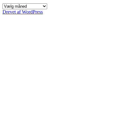
Indlæg
siden
Drevet af WordPress
2005,
efter
måned