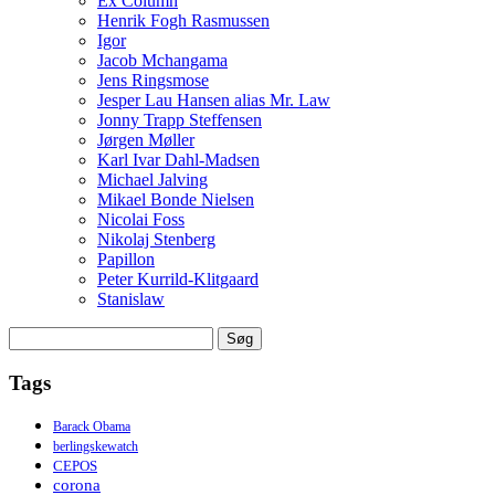
Ex Column
Henrik Fogh Rasmussen
Igor
Jacob Mchangama
Jens Ringsmose
Jesper Lau Hansen alias Mr. Law
Jonny Trapp Steffensen
Jørgen Møller
Karl Ivar Dahl-Madsen
Michael Jalving
Mikael Bonde Nielsen
Nicolai Foss
Nikolaj Stenberg
Papillon
Peter Kurrild-Klitgaard
Stanislaw
Søg
efter:
Tags
Barack Obama
berlingskewatch
CEPOS
corona