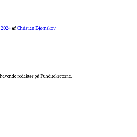
 2024
af
Christian Bjørnskov
.
shavende redaktør på Punditokraterne.