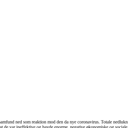
 samfund ned som reaktion mod den da nye coronavirus. Totale nedluknin
 at de var ineffektive og havde enorme, negative økonomiske og socia