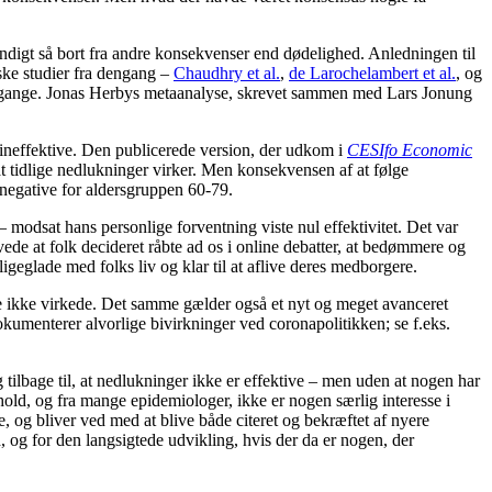
stændigt så bort fra andre konsekvenser end dødelighed. Anledningen til
iske studier fra dengang –
Chaudhry et al.
,
de Larochelambert et al.
, og
 80 gange. Jonas Herbys metaanalyse, skrevet sammen med Lars Jonung
ineffektive. Den publicerede version, der udkom i
CESIfo Economic
 at tidlige nedlukninger virker. Men konsekvensen af at følge
e negative for aldersgruppen 60-79.
– modsat hans personlige forventning viste nul effektivitet. Det var
vede at folk decideret råbte ad os i online debatter, at bedømmere og
igeglade med folks liv og klar til at aflive deres medborgere.
rne ikke virkede. Det samme gælder også et nyt og meget avanceret
umenterer alvorlige bivirkninger ved coronapolitikken; se f.eks.
ilbage til, at nedlukninger ikke er effektive – men uden at nogen har
k hold, og fra mange epidemiologer, ikke er nogen særlig interesse i
, og bliver ved med at blive både citeret og bekræftet af nyere
og for den langsigtede udvikling, hvis der da er nogen, der