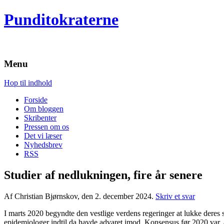
Punditokraterne
Menu
Hop til indhold
Forside
Om bloggen
Skribenter
Pressen om os
Det vi læser
Nyhedsbrev
RSS
Studier af nedlukningen, fire år senere
Af Christian Bjørnskov, den 2. december 2024.
Skriv et svar
I marts 2020 begyndte den vestlige verdens regeringer at lukke deres
epidemiologer indtil da havde advaret imod. Konsensus før 2020 var,