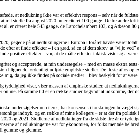
kræftede, at nedlukning ikke var et effektivt respons – selv når de fuld
 at mit studie fra august 2020 nu er citeret 100 gange. De tre andre krit
y et al. er citeret hele 543 gange, de Larochelambert 103, og Atkeson
20, pegede på at nedlukningerne i Europa i foråret havde været totalt 
e efter at finde effekter – i en grad, så en af dem skrev, at “vi jo ved”
inde positive effekter – var, at de målte effekter faktisk viste sig a vær
egritet og accepterede, at min undersøgelse – med en masse ekstra tests 
on i lignende, ordentligt udførte empiriske studier. De fleste af os ople
 mig, da jeg ikke findes på sociale medier – blev beskyldt for at være l
lig tydelighed viser, viser massen af empiriske studier, at nedlukninge
r online. På samme tid er en række studier begyndt at udkomme, der dok
ske undersøgelser nu citeres, har konsensus i forskningen bevæget sig t
personlige indtryk, og en række af mine kollegers – er at der fra politis
020 og 2021. Studierne af nedlukninger fra de sidste fire år er tydelige
erne af nedlukningerne var for økonomien, for folks mentale helbred, 
 vil gemme og glemme.