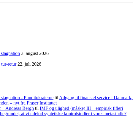
 stagnation
3. august 2026
tur-retur
22. juli 2026
stagnation - Punditokraterne
til
Adgang til finansiel service i Danmark
nden – nyt fra Fraser Instituttet
er – Andreas Bergh
til
IMF og ulighed (måske) III – empirisk fifleri
begrundet, at vi udelod syntetiske kontrolstudier i vores metastudie?