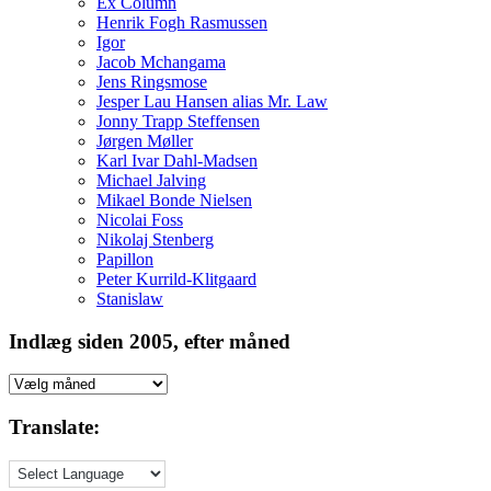
Ex Column
Henrik Fogh Rasmussen
Igor
Jacob Mchangama
Jens Ringsmose
Jesper Lau Hansen alias Mr. Law
Jonny Trapp Steffensen
Jørgen Møller
Karl Ivar Dahl-Madsen
Michael Jalving
Mikael Bonde Nielsen
Nicolai Foss
Nikolaj Stenberg
Papillon
Peter Kurrild-Klitgaard
Stanislaw
Indlæg siden 2005, efter måned
Indlæg
siden
2005,
Translate:
efter
måned