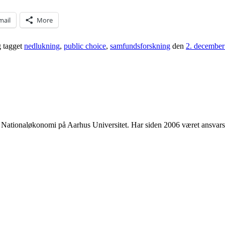
mail
More
 tagget
nedlukning
,
public choice
,
samfundsforskning
den
2. december
 i Nationaløkonomi på Aarhus Universitet. Har siden 2006 været ansvar