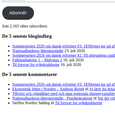
mail-
adresse
Abonnér
Join 2.165 other subscribers
De 5 seneste blogindlæg
Sommerserien 2026 om dansk reformer #3: 1830ernes tur ud af
Nationalbankens litteraturstudie
23. juli 2026
Sommerserien 2026 om dansk reformer #2: Til afgrundens rand 
Falklandsøerne 1 – Malvinas 2
16. juli 2026
Til forsvar for syltekrukkerne
16. juli 2026
De 5 seneste kommentarer
Sommerserien 2026 om dansk reformer #3: 1830ernes tur ud af 
Ekonomisk frihet i Norden – Andreas Bergh
til
At lære fra hina
Tillväxt och ojämlikhet med och utan regionala dummyvariabl
Nationalbankens litteraturstudie - Punditokraterne
til
Var det vel
Steffen Norden Sølling
til
Til forsvar for syltekrukkerne