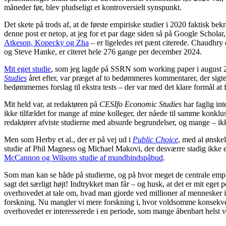
måneder før, blev pludseligt et kontroversielt synspunkt.
Det skete på trods af, at de første empiriske studier i 2020 faktisk be
denne post er netop, at jeg for et par dage siden så på Google Scholar,
Atkeson, Kopecky og Zha
– er ligeledes ret pænt citerede. Chaudhr
og Steve Hanke, er citeret hele 276 gange per december 2024.
Mit eget studie
, som jeg lagde på SSRN som working paper i august 20
Studies
året efter, var præget af to bedømmeres kommentarer, der sigted
bedømmernes forslag til ekstra tests – der var med det klare formål at f
Mit held var, at redaktøren på
CESIfo Economic Studies
har faglig int
ikke tilfældet for mange af mine kolleger, der nåede til samme konklusi
redaktører afviste studierne med absurde begrundelser, og mange – ikke
Men som Herby et al., der er på vej ud i
Public Choice
, med al ønske
studie af Phil Magness og Michael Makovi, der desværre stadig ikke e
McCannon og Wilsons studie af mundbindspåbud
.
Som man kan se både på studierne, og på hvor meget de centrale empiri
sagt det særligt højt! Indtrykket man får – og husk, at det er mit eget 
overhovedet at tale om, hvad man gjorde ved millioner af mennesker i 2
forskning. Nu mangler vi mere forskning i, hvor voldsomme konsekvens
overhovedet er interesserede i en periode, som mange åbenbart helst