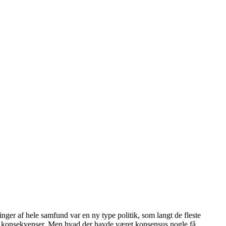
ger af hele samfund var en ny type politik, som langt de fleste
le konsekvenser. Men hvad der havde været konsensus nogle få