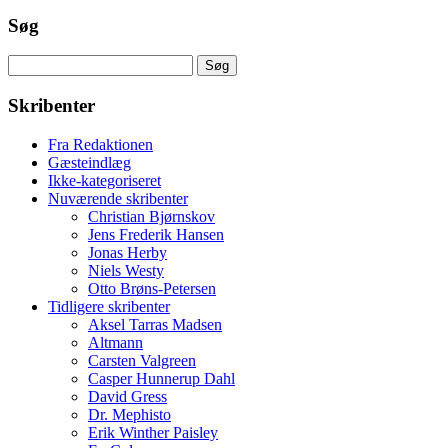
Søg
Søg
efter:
Skribenter
Fra Redaktionen
Gæsteindlæg
Ikke-kategoriseret
Nuværende skribenter
Christian Bjørnskov
Jens Frederik Hansen
Jonas Herby
Niels Westy
Otto Brøns-Petersen
Tidligere skribenter
Aksel Tarras Madsen
Altmann
Carsten Valgreen
Casper Hunnerup Dahl
David Gress
Dr. Mephisto
Erik Winther Paisley