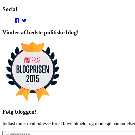
Social
View
View
punditokraterne’s
punditokraterne’s
profile
profile
Vinder af bedste politiske blog!
on
on
Facebook
Twitter
Følg bloggen!
Indtast din e-mail-adresse for at blive tilmeldt og modtage påmindels
E-