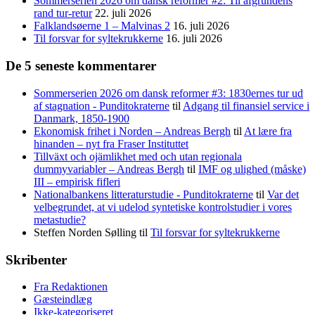
Sommerserien 2026 om dansk reformer #2: Til afgrundens
rand tur-retur
22. juli 2026
Falklandsøerne 1 – Malvinas 2
16. juli 2026
Til forsvar for syltekrukkerne
16. juli 2026
De 5 seneste kommentarer
Sommerserien 2026 om dansk reformer #3: 1830ernes tur ud
af stagnation - Punditokraterne
til
Adgang til finansiel service i
Danmark, 1850-1900
Ekonomisk frihet i Norden – Andreas Bergh
til
At lære fra
hinanden – nyt fra Fraser Instituttet
Tillväxt och ojämlikhet med och utan regionala
dummyvariabler – Andreas Bergh
til
IMF og ulighed (måske)
III – empirisk fifleri
Nationalbankens litteraturstudie - Punditokraterne
til
Var det
velbegrundet, at vi udelod syntetiske kontrolstudier i vores
metastudie?
Steffen Norden Sølling
til
Til forsvar for syltekrukkerne
Skribenter
Fra Redaktionen
Gæsteindlæg
Ikke-kategoriseret