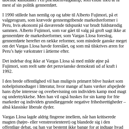
mest af sin politik gennemført.
I 1990 stillede han nemlig op og tabte til Alberto Fujimori, på et
valgprogram, som krævede gennemgribende markedsreformer i
Peru, hvis økonomi på daværende tidspunkt var brudt fuldstændig
sammen. Alberto Fujimori, som var gået til valg på groft sagt ikke at
gennemføre de markedsreformer, som Vargas Llosa foreslog,
gennemførte herefter en række reformer, som mindede ganske meget
om det Vargas Llosa havde foreslået, og som må tilskrives æren for
Peru’s høje vækstrater i årtierne efter.
Det indebar dog ikke at Vargas Llosa så med milde øjne på
Fujimori, som reelt satte det peruvianske demokrati ud af kraft i
1992.
I den brede offentlighed vil han muligvis primært blive husket som
nobelprismodtager i litteratur, hvor mange af hans værker afspejlede
hans dybe interesse og overbevisning om individets kamp mod magt
og undertrykkelse. Men han vil også huskes for sin kamp for frie
markeder og individets grundlæggende negative frihedsrettigheder –
altså klassiske liberale dyder.
Vargas Llosa lagde aldrig fingrene imellem, når han kritiserede
magten (højre- eller venstreorienteret) og blandede sig i den
offentlige debat, og han var bestemt ikke bange for at indtage hvad