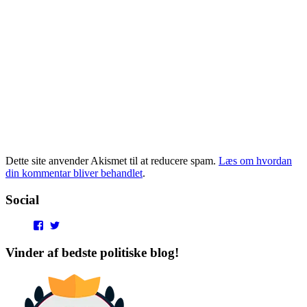
Dette site anvender Akismet til at reducere spam.
Læs om hvordan
din kommentar bliver behandlet
.
Social
View
View
punditokraterne’s
punditokraterne’s
profile
profile
Vinder af bedste politiske blog!
on
on
Facebook
Twitter