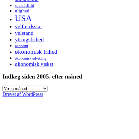
social tillid
ulighed
USA
velfærdsstat
velstand
ytringsfrihed
økonomi
økonomisk frihed
økonomisk udvikling
økonomisk vækst
Indlæg siden 2005, efter måned
Indlæg
siden
Drevet af WordPress
2005,
efter
måned