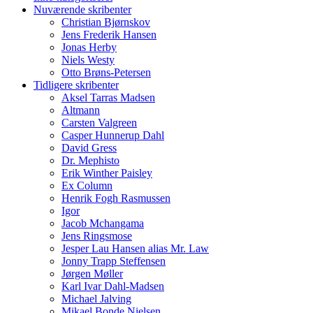
Nuværende skribenter
Christian Bjørnskov
Jens Frederik Hansen
Jonas Herby
Niels Westy
Otto Brøns-Petersen
Tidligere skribenter
Aksel Tarras Madsen
Altmann
Carsten Valgreen
Casper Hunnerup Dahl
David Gress
Dr. Mephisto
Erik Winther Paisley
Ex Column
Henrik Fogh Rasmussen
Igor
Jacob Mchangama
Jens Ringsmose
Jesper Lau Hansen alias Mr. Law
Jonny Trapp Steffensen
Jørgen Møller
Karl Ivar Dahl-Madsen
Michael Jalving
Mikael Bonde Nielsen