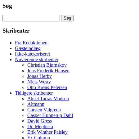
Søg
Søg
efter:
Skribenter
Fra Redaktionen
Gæsteindlæg
Ikke-kategoriseret
Nuværende skribenter
Christian Bjørnskov
Jens Frederik Hansen
Jonas Herby
Niels Westy
Otto Brøns-Petersen
Tidligere skribenter
Aksel Tarras Madsen
Altmann
Carsten Valgreen
Casper Hunnerup Dahl
David Gress
Dr. Mephisto
Erik Winther Paisley
Ex Column