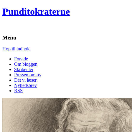
Punditokraterne
Menu
Hop til indhold
Forside
Om bloggen
Skribenter
Pressen om os
Det vi læser
Nyhedsbrev
RSS