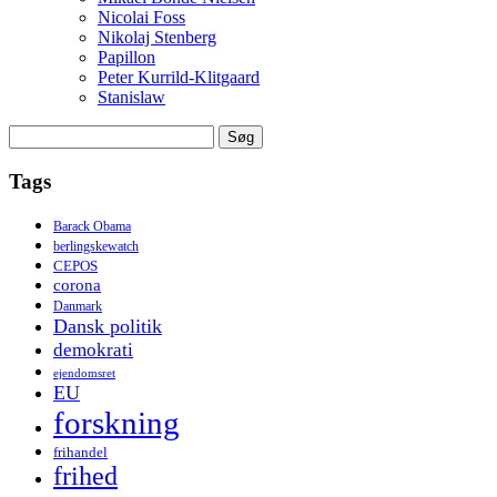
Nicolai Foss
Nikolaj Stenberg
Papillon
Peter Kurrild-Klitgaard
Stanislaw
Søg
efter:
Tags
Barack Obama
berlingskewatch
CEPOS
corona
Danmark
Dansk politik
demokrati
ejendomsret
EU
forskning
frihandel
frihed