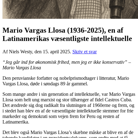
Mario Vargas Llosa (1936-2025), en af
Latinamerikas væsentligste intellektuelle
Af Niels Westy, den 15. april 2025.
Skriv et svar
“Jeg går ind for økonomisk frihed, men jeg er ikke konservativ” –
Mario Vargas Llosa
Den peruvianske forfatter og nobelprismodtager i litteratur, Mario
Vargas Llosa, døde i søndags 89 år gammel.
Som mange andre i sin generation af intellektuelle, var Mario Vargas
Llosa som helt ung marxist og stor tilhænger af fidel Castros Cuba.
Det ændrede sig dog radikalt fra slutningen af 1960erne og frem, og
i stedet han blev en af de væsentligste intellektuelle stemmer for frie
markeder og demokrati som vejen frem for Peru og resten af
Latinamerika.
Det blev også Mario Vargas Llosa’s skæbne måske at blive en af de
tabende kandidater i en præsidentvalgkamp, som endte med at få