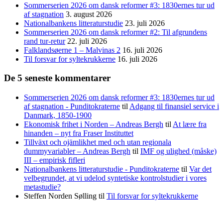
Sommerserien 2026 om dansk reformer #3: 1830ernes tur ud
af stagnation
3. august 2026
Nationalbankens litteraturstudie
23. juli 2026
Sommerserien 2026 om dansk reformer #2: Til afgrundens
rand tur-retur
22. juli 2026
Falklandsøerne 1 – Malvinas 2
16. juli 2026
Til forsvar for syltekrukkerne
16. juli 2026
De 5 seneste kommentarer
Sommerserien 2026 om dansk reformer #3: 1830ernes tur ud
af stagnation - Punditokraterne
til
Adgang til finansiel service i
Danmark, 1850-1900
Ekonomisk frihet i Norden – Andreas Bergh
til
At lære fra
hinanden – nyt fra Fraser Instituttet
Tillväxt och ojämlikhet med och utan regionala
dummyvariabler – Andreas Bergh
til
IMF og ulighed (måske)
III – empirisk fifleri
Nationalbankens litteraturstudie - Punditokraterne
til
Var det
velbegrundet, at vi udelod syntetiske kontrolstudier i vores
metastudie?
Steffen Norden Sølling
til
Til forsvar for syltekrukkerne