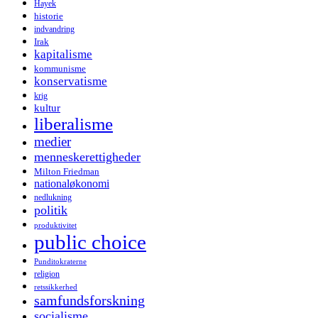
Hayek
historie
indvandring
Irak
kapitalisme
kommunisme
konservatisme
krig
kultur
liberalisme
medier
menneskerettigheder
Milton Friedman
nationaløkonomi
nedlukning
politik
produktivitet
public choice
Punditokraterne
religion
retssikkerhed
samfundsforskning
socialisme