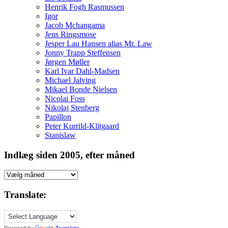
Henrik Fogh Rasmussen
Igor
Jacob Mchangama
Jens Ringsmose
Jesper Lau Hansen alias Mr. Law
Jonny Trapp Steffensen
Jørgen Møller
Karl Ivar Dahl-Madsen
Michael Jalving
Mikael Bonde Nielsen
Nicolai Foss
Nikolaj Stenberg
Papillon
Peter Kurrild-Klitgaard
Stanislaw
Indlæg siden 2005, efter måned
Indlæg
siden
2005,
Translate:
efter
måned
Powered by
Translate