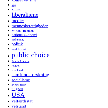
konservatisme
krig
kultur
liberalisme
medier
menneskerettigheder
Milton Friedman
nationaløkonomi
nedlukning
politik
produktivitet
public choice
Punditokraterne
religion
retssikkerhed
samfundsforskning
socialisme
social tillid
ulighed
USA
velfærdsstat
velstand