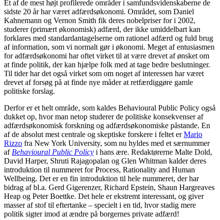
Et af de mest højt profilerede områder i samfundsvidenskaberne de
sidste 20 år har været adfærdsøkonomi. Området, som Daniel
Kahnemann og Vernon Smith fik deres nobelpriser for i 2002,
studerer (primært økonomisk) adfærd, der ikke umiddelbart kan
forklares med standardantagelserne om rationel adfærd og fuld brug
af information, som vi normalt gør i økonomi. Meget af entusiasmen
for adfærdsøkonomi har oftet virket til at være drevet af ønsket om
at finde politik, der kan hjælpe folk med at tage bedre beslutninger.
Til tider har det også virket som om noget af interessen har været
drevet af forsøg på at finde nye måder at retfærdiggøre gamle
politiske forslag.
Derfor er et helt område, som kaldes Behavioural Public Policy også
dukket op, hvor man netop studerer de politiske konsekvenser af
adfærdsøkonomisk forskning og adfærdsøkonomiske påstande. En
af de absolut mest centrale og skeptiske forskere i feltet er
Mario
Rizzo
fra New York University, som nu hyldes med et særnummer
af
Behavioural Public Policy
i hans ære. Redaktørerne Malte Dold,
David Harper, Shruti Rajagopalan og Glen Whitman kalder deres
introduktion til nummeret for Process, Rationality and Human
Wellbeing. Det er en fin introduktion til hele nummeret, der har
bidrag af bl.a. Gerd Gigerenzer, Richard Epstein, Shaun Hargreaves
Heap og Peter Boettke. Det hele er ekstremt interessant, og giver
masser af stof til eftertanke – specielt i en tid, hvor stadig mere
politik sigter imod at ændre på borgernes private adfærd!