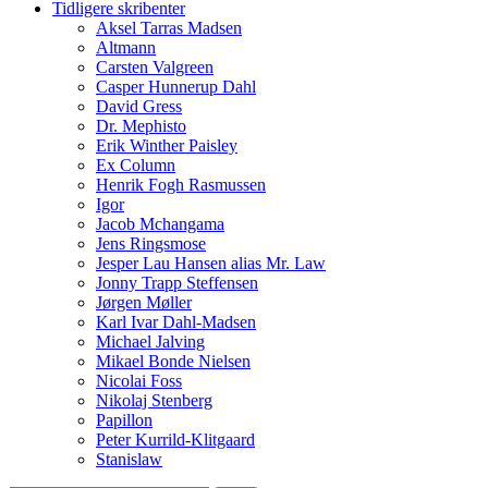
Tidligere skribenter
Aksel Tarras Madsen
Altmann
Carsten Valgreen
Casper Hunnerup Dahl
David Gress
Dr. Mephisto
Erik Winther Paisley
Ex Column
Henrik Fogh Rasmussen
Igor
Jacob Mchangama
Jens Ringsmose
Jesper Lau Hansen alias Mr. Law
Jonny Trapp Steffensen
Jørgen Møller
Karl Ivar Dahl-Madsen
Michael Jalving
Mikael Bonde Nielsen
Nicolai Foss
Nikolaj Stenberg
Papillon
Peter Kurrild-Klitgaard
Stanislaw