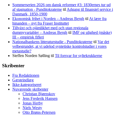
Sommerserien 2026 om dansk reformer #3: 1830ernes tur ud
af stagnation - Punditokraterne
til
Adgang til finansiel service i
Danmark, 1850-1900
Ekonomisk frihet i Norden – Andreas Bergh
til
At lære fra
hinanden – nyt fra Fraser Instituttet
Tillväxt och ojämlikhet med och utan regionala
dummyvariabler – Andreas Bergh
til
IMF og ulighed (måske)
III – empirisk fifleri
Nationalbankens litteraturstudie - Punditokraterne
til
Var det
velbegrundet, at vi udelod syntetiske kontrolstudier i vores
metastudie?
Steffen Norden Sølling
til
Til forsvar for syltekrukkerne
Skribenter
Fra Redaktionen
Gæsteindlæg
Ikke-kategoriseret
Nuværende skribenter
Christian Bjørnskov
Jens Frederik Hansen
Jonas Herby
Niels Westy
Otto Brøns-Petersen