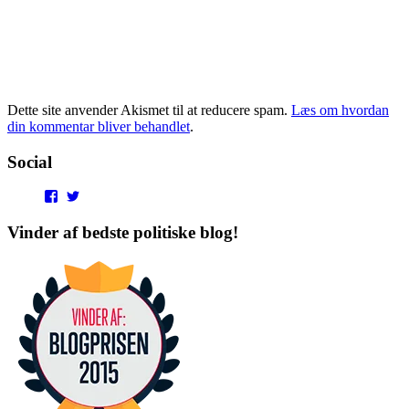
Dette site anvender Akismet til at reducere spam.
Læs om hvordan
din kommentar bliver behandlet
.
Social
View
View
punditokraterne’s
punditokraterne’s
profile
profile
Vinder af bedste politiske blog!
on
on
Facebook
Twitter