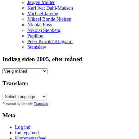
Jørgen Møller
Karl Ivar Dahl-Madsen
Michael Jalving
Mikael Bonde Nielsen
Nicolai Foss
Nikolaj Stenberg
Papillon
Peter Kurrild-Klitgaard
Stanislaw
Indlæg siden 2005, efter måned
Indlæg
siden
2005,
Translate:
efter
måned
Powered by
Translate
Meta
Log ind
Indlægsfeed
Kommentarfeed