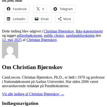
Del, print, email:
Facebook
X
Telegram
LinkedIn
Email
More
Dette indlæg blev udgivet i
Christian Bjørnskov
,
Ikke-kategoriseret
og tagget
adfærdsøkonomi
,
public choice
,
samfundsforskning
den
12. maj 2025
af
Christian Bjørnskov
.
Om Christian Bjørnskov
Cand.oecon. Christian Bjørnskov, Ph.D., er født i 1970 og professor
i Nationaløkonomi på Aarhus Universitet. Har siden 2006 været
ansvarshavende redaktør på Punditokraterne.
Vis alle indlæg af Christian Bjørnskov
→
Indlægsnavigation