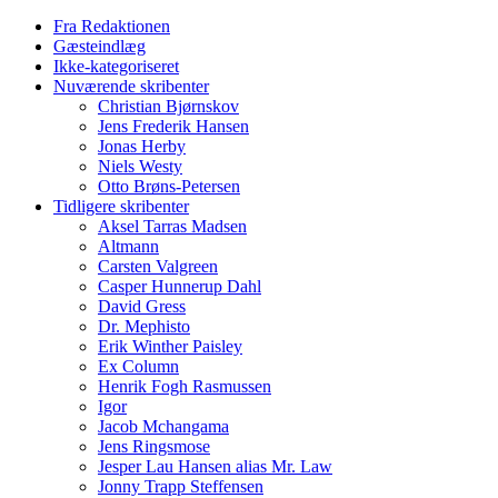
Fra Redaktionen
Gæsteindlæg
Ikke-kategoriseret
Nuværende skribenter
Christian Bjørnskov
Jens Frederik Hansen
Jonas Herby
Niels Westy
Otto Brøns-Petersen
Tidligere skribenter
Aksel Tarras Madsen
Altmann
Carsten Valgreen
Casper Hunnerup Dahl
David Gress
Dr. Mephisto
Erik Winther Paisley
Ex Column
Henrik Fogh Rasmussen
Igor
Jacob Mchangama
Jens Ringsmose
Jesper Lau Hansen alias Mr. Law
Jonny Trapp Steffensen