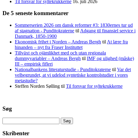
Til forsvar for syltekrukkerne
16. juli 2026
De 5 seneste kommentarer
Sommerserien 2026 om dansk reformer #3: 1830ernes tur ud
af stagnation - Punditokraterne
til
Adgang til finansiel service i
Danmark, 1850-1900
Ekonomisk frihet i Norden – Andreas Bergh
til
At lære fra
hinanden – nyt fra Fraser Instituttet
Tillväxt och ojämlikhet med och utan regionala
dummyvariabler – Andreas Bergh
til
IMF og ulighed (måske)
III – empirisk fifleri
Nationalbankens litteraturstudie - Punditokraterne
til
Var det
velbegrundet, at vi udelod syntetiske kontrolstudier i vores
metastudie?
Steffen Norden Sølling
til
Til forsvar for syltekrukkerne
Søg
Søg
efter:
Skribenter