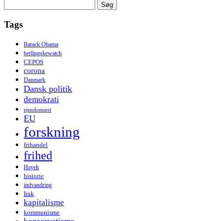
Søg
efter:
Tags
Barack Obama
berlingskewatch
CEPOS
corona
Danmark
Dansk politik
demokrati
ejendomsret
EU
forskning
frihandel
frihed
Hayek
historie
indvandring
Irak
kapitalisme
kommunisme