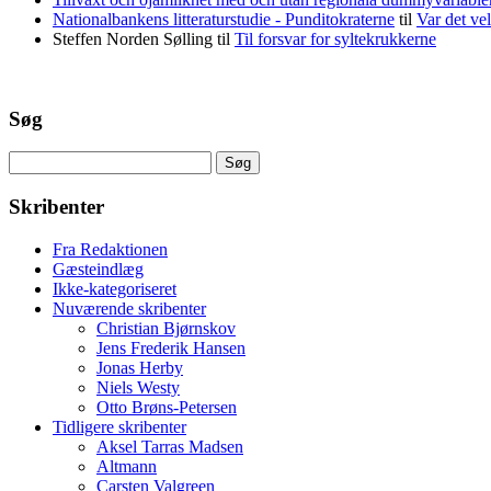
Nationalbankens litteraturstudie - Punditokraterne
til
Var det vel
Steffen Norden Sølling
til
Til forsvar for syltekrukkerne
Søg
Søg
efter:
Skribenter
Fra Redaktionen
Gæsteindlæg
Ikke-kategoriseret
Nuværende skribenter
Christian Bjørnskov
Jens Frederik Hansen
Jonas Herby
Niels Westy
Otto Brøns-Petersen
Tidligere skribenter
Aksel Tarras Madsen
Altmann
Carsten Valgreen