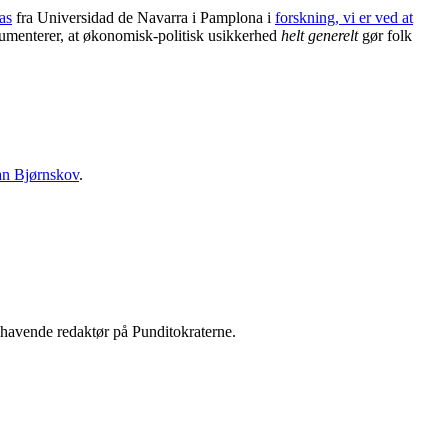
as
fra Universidad de Navarra i Pamplona i
forskning, vi er ved at
dokumenterer, at økonomisk-politisk usikkerhed
helt generelt
gør folk
an Bjørnskov
.
shavende redaktør på Punditokraterne.