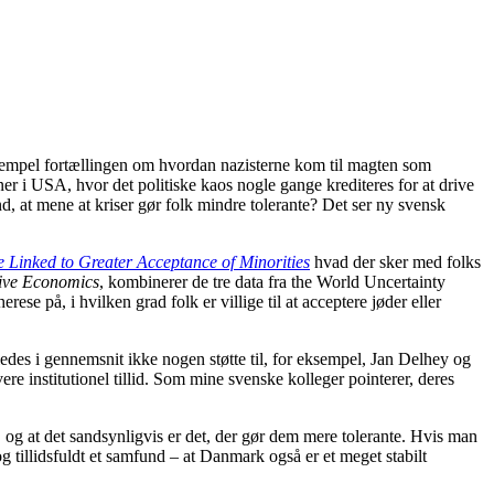
sempel fortællingen om hvordan nazisterne kom til magten som
er i USA, hvor det politiske kaos nogle gange krediteres for at drive
, at mene at kriser gør folk mindre tolerante? Det ser ny svensk
e Linked to Greater Acceptance of Minorities
hvad der sker med folks
ive Economics
, kombinerer de tre data fra the World Uncertainty
 på, i hvilken grad folk er villige til at acceptere jøder eller
åledes i gennemsnit ikke nogen støtte til, for eksempel, Jan Delhey og
e institutionel tillid. Som mine svenske kolleger pointerer, deres
og at det sandsynligvis er det, der gør dem mere tolerante. Hvis man
g tillidsfuldt et samfund – at Danmark også er et meget stabilt