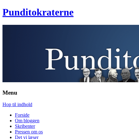
Punditokraterne
Menu
Hop til indhold
Forside
Om bloggen
Skribenter
Pressen om os
Det vi læser