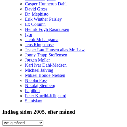
Casper Hunnerup Dahl
David Gress
Dr. Mephisto
Erik Winther Paisley
Ex Column
Henrik Fogh Rasmussen
Igor
Jacob Mchangama
Jens Ringsmose
Jesper Lau Hansen alias Mr. Law
Jonny Trapp Steffensen
Jørgen Møller
Karl Ivar Dahl-Madsen
Michael Jalving
Mikael Bonde Nielsen
Nicolai Foss
Nikolaj Stenberg
Papillon
Peter Kurrild-Klitgaard
Stanislaw
Indlæg siden 2005, efter måned
Indlæg