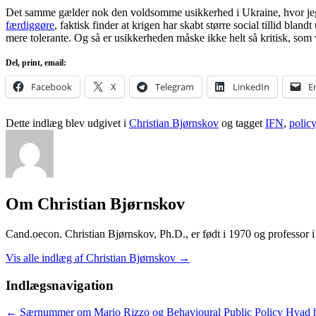
Det samme gælder nok den voldsomme usikkerhed i Ukraine, hvor j
færdiggøre
, faktisk finder at krigen har skabt større social tillid bl
mere tolerante. Og så er usikkerheden måske ikke helt så kritisk, som 
Del, print, email:
Facebook
X
Telegram
LinkedIn
E
Dette indlæg blev udgivet i
Christian Bjørnskov
og tagget
IFN
,
polic
Om Christian Bjørnskov
Cand.oecon. Christian Bjørnskov, Ph.D., er født i 1970 og professor
Vis alle indlæg af Christian Bjørnskov
→
Indlægsnavigation
←
Særnummer om Mario Rizzo og Behavioural Public Policy
Hvad h