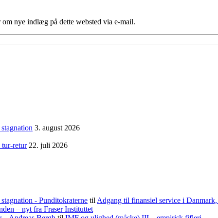
er om nye indlæg på dette websted via e-mail.
 stagnation
3. august 2026
tur-retur
22. juli 2026
stagnation - Punditokraterne
til
Adgang til finansiel service i Danmark
nden – nyt fra Fraser Instituttet
er – Andreas Bergh
til
IMF og ulighed (måske) III – empirisk fifleri