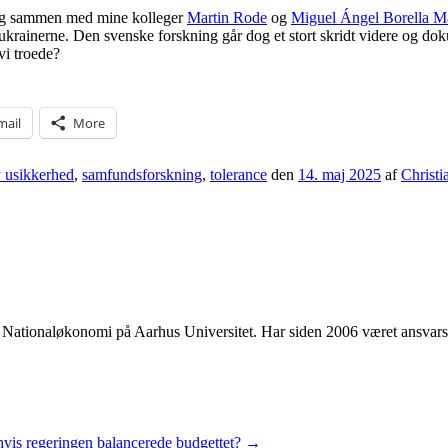
eg sammen med mine kolleger
Martin Rode
og
Miguel Ángel Borella M
andt ukrainerne. Den svenske forskning går dog et stort skridt videre og 
vi troede?
mail
More
y usikkerhed
,
samfundsforskning
,
tolerance
den
14. maj 2025
af
Christi
 i Nationaløkonomi på Aarhus Universitet. Har siden 2006 været ansvar
vis regeringen balancerede budgettet?
→