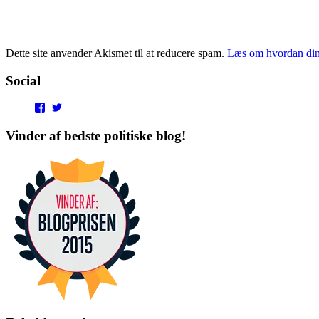
Dette site anvender Akismet til at reducere spam.
Læs om hvordan din
Social
View
View
punditokraterne’s
punditokraterne’s
profile
profile
Vinder af bedste politiske blog!
on
on
Facebook
Twitter