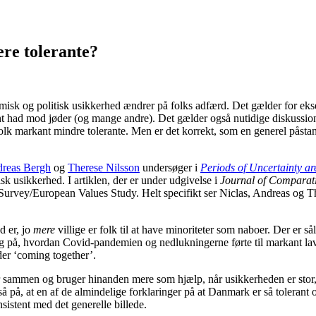
re tolerante?
isk og politisk usikkerhed ændrer på folks adfærd. Det gælder for ek
ent had mod jøder (og mange andre). Det gælder også nutidige diskussion
k markant mindre tolerante. Men er det korrekt, som en generel påstand
reas Bergh
og
Therese Nilsson
undersøger i
Periods of Uncertainty ar
sk usikkerhed. I artiklen, der er under udgivelse i
Journal of Comparat
vey/European Values Study. Helt specifikt ser Niclas, Andreas og Therese
d er, jo
mere
villige er folk til at have minoriteter som naboer. Der er s
 på, hvordan Covid-pandemien og nedlukningerne førte til markant laver
der ‘coming together’.
r sammen og bruger hinanden mere som hjælp, når usikkerheden er stor, 
å på, at en af de almindelige forklaringer på at Danmark er så tolerant o
istent med det generelle billede.