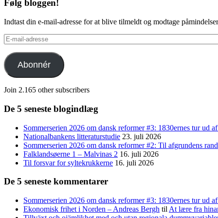
Følg bloggen!
Indtast din e-mail-adresse for at blive tilmeldt og modtage påmindels
E-
mail-
adresse
Abonnér
Join 2.165 other subscribers
De 5 seneste blogindlæg
Sommerserien 2026 om dansk reformer #3: 1830ernes tur ud af
Nationalbankens litteraturstudie
23. juli 2026
Sommerserien 2026 om dansk reformer #2: Til afgrundens rand 
Falklandsøerne 1 – Malvinas 2
16. juli 2026
Til forsvar for syltekrukkerne
16. juli 2026
De 5 seneste kommentarer
Sommerserien 2026 om dansk reformer #3: 1830ernes tur ud af 
Ekonomisk frihet i Norden – Andreas Bergh
til
At lære fra hina
Tillväxt och ojämlikhet med och utan regionala dummyvariabl