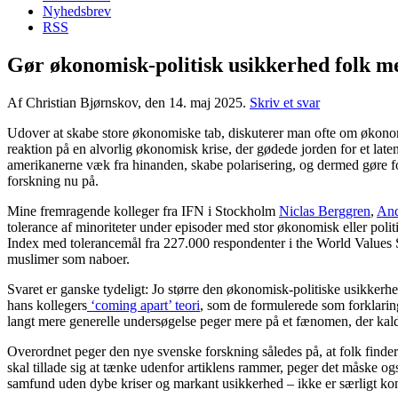
Nyhedsbrev
RSS
Gør økonomisk-politisk usikkerhed folk me
Af Christian Bjørnskov, den 14. maj 2025.
Skriv et svar
Udover at skabe store økonomiske tab, diskuterer man ofte om økonom
reaktion på en alvorlig økonomisk krise, der gødede jorden for et lat
amerikanerne væk fra hinanden, skabe polarisering, og dermed gøre fol
forskning nu på.
Mine fremragende kolleger fra IFN i Stockholm
Niclas Berggren
,
And
tolerance af minoriteter under episoder med stor økonomisk eller politi
Index med tolerancemål fra 227.000 respondenter i the World Values Sur
muslimer som naboer.
Svaret er ganske tydeligt: Jo større den økonomisk-politiske usikkerhe
hans kollegers
‘coming apart’ teori
, som de formulerede som forklaring
langt mere generelle undersøgelse peger mere på et fænomen, der kal
Overordnet peger den nye svenske forskning således på, at folk finde
skal tillade sig at tænke udenfor artiklens rammer, peger det måske ogs
samfund uden dybe kriser og markant usikkerhed – ikke er særligt kons