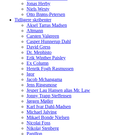
Jonas Herby
Niels Westy
Otto Brøns-Petersen
Tidligere skribenter
Aksel Tarras Madsen
Altmann
Carsten Valgreen
Casper Hunnerup Dahl
David Gress
Dr. Mephisto
Erik Winther Paisley
Ex Column
Henrik Fogh Rasmussen
Igor
Jacob Mchangama
Jens Ringsmose
Jesper Lau Hansen alias Mr. Law
Jonny Trapp Steffensen
Jørgen Møller
Karl Ivar Dahl-Madsen
Michael Jalving
Mikael Bonde Nielsen
Nicolai Foss
Nikolaj Stenberg
Papillon