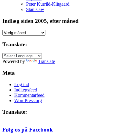
Peter Kurrild-Klitgaard
Stanislaw
Indlæg siden 2005, efter måned
Indlæg
siden
2005,
Translate:
efter
måned
Powered by
Translate
Meta
Log ind
Indlægsfeed
Kommentarfeed
WordPress.org
Translate:
Følg os på Facebook