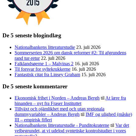
De 5 seneste blogindlæg
Nationalbankens litteraturstudie
23. juli 2026
Sommerserien 2026 om dansk reformer #2: Til afgrundens
rand tur-retur
22. juli 2026
Falklandsøerne 1 – Malvinas 2
16. juli 2026
Til forsvar for syltekrukkerne
16. juli 2026
Fantastisk citat fra Linsey Graham
15. juli 2026
De 5 seneste kommentarer
Ekonomisk frihet i Norden – Andreas Bergh
til
At lære fra
hinanden – nyt fra Fraser Instituttet
Tillväxt och ojämlikhet med och utan regionala
dummyvariabler – Andreas Bergh
til
IMF og ulighed (måske)
III – empirisk fifleri
Nationalbankens litteraturstudie - Punditokraterne
til
Var det
velbegrundet, at vi udelod syntetiske kontrolstudier i vores