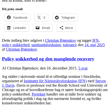
helt så kritisk, som vi troede?
Del, print, email:
Facebook
X
Telegram
LinkedIn
Email
More
Dette indlæg blev udgivet i
Christian Bjørnskov
og tagget
IFN
,
policy usikkerhed
,
samfundsforskning
,
tolerance
den
14. maj 2025
af
Christian Bjørnskov
.
Policy usikkerhed og den manglende recovery
Af Christian Bjørnskov, den 16. december 2015.
5 svar
Jeg sidder i skrivende stund til et offentligt seminar i Stockholm,
organiseret af
Instituttet för Näringslivsforskning (IFN)
med
Steven
J. Davis
. Davis er professor ved the Booth School ved University of
Chicago og en af hovedkræfterne bag et større forskningsprojekt om
policy-usikkerhed.
Projektet
handler om at måle hvor usikker og
uforudsigelig politik i dag og den nærmeste fremtid er, og hvilke
konsekvenser usikkerheden har.