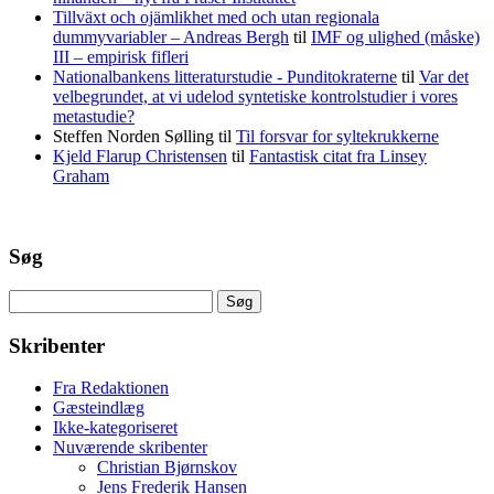
Tillväxt och ojämlikhet med och utan regionala
dummyvariabler – Andreas Bergh
til
IMF og ulighed (måske)
III – empirisk fifleri
Nationalbankens litteraturstudie - Punditokraterne
til
Var det
velbegrundet, at vi udelod syntetiske kontrolstudier i vores
metastudie?
Steffen Norden Sølling
til
Til forsvar for syltekrukkerne
Kjeld Flarup Christensen
til
Fantastisk citat fra Linsey
Graham
Søg
Søg
efter:
Skribenter
Fra Redaktionen
Gæsteindlæg
Ikke-kategoriseret
Nuværende skribenter
Christian Bjørnskov
Jens Frederik Hansen