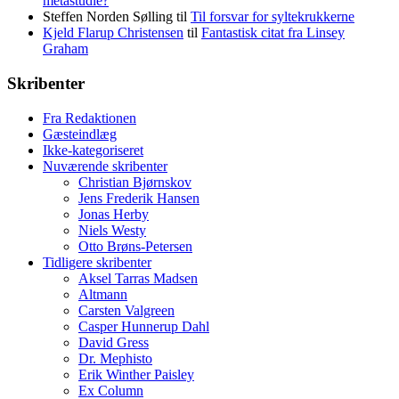
metastudie?
Steffen Norden Sølling
til
Til forsvar for syltekrukkerne
Kjeld Flarup Christensen
til
Fantastisk citat fra Linsey
Graham
Skribenter
Fra Redaktionen
Gæsteindlæg
Ikke-kategoriseret
Nuværende skribenter
Christian Bjørnskov
Jens Frederik Hansen
Jonas Herby
Niels Westy
Otto Brøns-Petersen
Tidligere skribenter
Aksel Tarras Madsen
Altmann
Carsten Valgreen
Casper Hunnerup Dahl
David Gress
Dr. Mephisto
Erik Winther Paisley
Ex Column