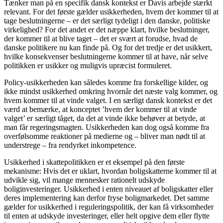
Tænker man på en specifik dansk kontekst er Davis arbejde stærkt
relevant. For det første gælder usikkerheden, hvem der kommer til at
tage beslutningerne – er det særligt tydeligt i den danske, politiske
virkelighed? For det andet er det næppe klart, hvilke beslutninger,
der kommer til at blive taget – det er svært at forudse, hvad de
danske politikere nu kan finde på. Og for det tredje er det usikkert,
hvilke konsekvenser beslutningerne kommer til at have, når selve
politikken er usikker og muligvis upræcist formuleret.
Policy-usikkerheden kan således komme fra forskellige kilder, og
ikke mindst usikkerhed omkring hvornår det næste valg kommer, og
hvem kommer til at vinde valget. I en særligt dansk kontekst er det
værd at bemærke, at konceptet ’hvem der kommer til at vinde
valget’ er særligt tåget, da det at vinde ikke behøver at betyde, at
man får regeringsmagten. Usikkerheden kan dog også komme fra
overfølsomme reaktioner på medierne og – bliver man nødt til at
understrege – fra rendyrket inkompetence.
Usikkerhed i skattepolitikken er et eksempel på den første
mekanisme: Hvis det er uklart, hvordan boligskatterne kommer til at
udvikle sig, vil mange mennesker rationelt udskyde
boliginvesteringer. Usikkerhed i enten niveauet af boligskatter eller
deres implementering kan derfor fryse boligmarkedet. Det samme
gælder for usikkerhed i reguleringspolitik, der kan få virksomheder
til enten at udskyde investeringer, eller helt opgive dem eller flytte