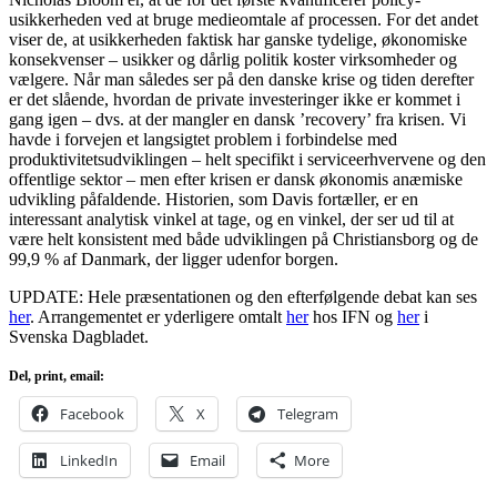
usikkerheden ved at bruge medieomtale af processen. For det andet
viser de, at usikkerheden faktisk har ganske tydelige, økonomiske
konsekvenser – usikker og dårlig politik koster virksomheder og
vælgere. Når man således ser på den danske krise og tiden derefter
er det slående, hvordan de private investeringer ikke er kommet i
gang igen – dvs. at der mangler en dansk ’recovery’ fra krisen. Vi
havde i forvejen et langsigtet problem i forbindelse med
produktivitetsudviklingen – helt specifikt i serviceerhvervene og den
offentlige sektor – men efter krisen er dansk økonomis anæmiske
udvikling påfaldende. Historien, som Davis fortæller, er en
interessant analytisk vinkel at tage, og en vinkel, der ser ud til at
være helt konsistent med både udviklingen på Christiansborg og de
99,9 % af Danmark, der ligger udenfor borgen.
UPDATE: Hele præsentationen og den efterfølgende debat kan ses
her
. Arrangementet er yderligere omtalt
her
hos IFN og
her
i
Svenska Dagbladet.
Del, print, email:
Facebook
X
Telegram
LinkedIn
Email
More