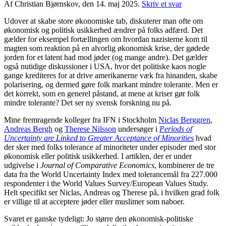
Af Christian Bjørnskov, den 14. maj 2025.
Skriv et svar
Udover at skabe store økonomiske tab, diskuterer man ofte om
økonomisk og politisk usikkerhed ændrer på folks adfærd. Det
gælder for eksempel fortællingen om hvordan nazisterne kom til
magten som reaktion på en alvorlig økonomisk krise, der gødede
jorden for et latent had mod jøder (og mange andre). Det gælder
også nutidige diskussioner i USA, hvor det politiske kaos nogle
gange krediteres for at drive amerikanerne væk fra hinanden, skabe
polarisering, og dermed gøre folk markant mindre tolerante. Men er
det korrekt, som en generel påstand, at mene at kriser gør folk
mindre tolerante? Det ser ny svensk forskning nu på.
Mine fremragende kolleger fra IFN i Stockholm
Niclas Berggren
,
Andreas Bergh
og
Therese Nilsson
undersøger i
Periods of
Uncertainty are Linked to Greater Acceptance of Minorities
hvad
der sker med folks tolerance af minoriteter under episoder med stor
økonomisk eller politisk usikkerhed. I artiklen, der er under
udgivelse i
Journal of Comparative Economics
, kombinerer de tre
data fra the World Uncertainty Index med tolerancemål fra 227.000
respondenter i the World Values Survey/European Values Study.
Helt specifikt ser Niclas, Andreas og Therese på, i hvilken grad folk
er villige til at acceptere jøder eller muslimer som naboer.
Svaret er ganske tydeligt: Jo større den økonomisk-politiske