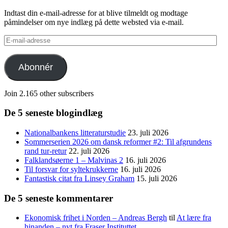
Indtast din e-mail-adresse for at blive tilmeldt og modtage
påmindelser om nye indlæg på dette websted via e-mail.
E-
mail-
adresse
Abonnér
Join 2.165 other subscribers
De 5 seneste blogindlæg
Nationalbankens litteraturstudie
23. juli 2026
Sommerserien 2026 om dansk reformer #2: Til afgrundens
rand tur-retur
22. juli 2026
Falklandsøerne 1 – Malvinas 2
16. juli 2026
Til forsvar for syltekrukkerne
16. juli 2026
Fantastisk citat fra Linsey Graham
15. juli 2026
De 5 seneste kommentarer
Ekonomisk frihet i Norden – Andreas Bergh
til
At lære fra
hinanden – nyt fra Fraser Instituttet