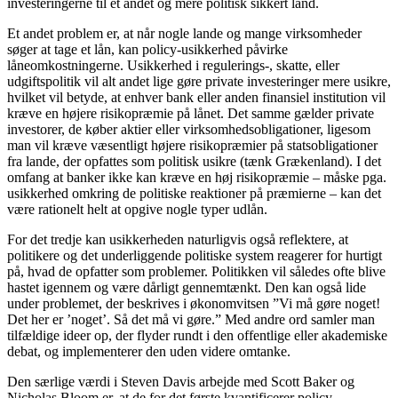
investeringerne til et andet og mere politisk sikkert land.
Et andet problem er, at når nogle lande og mange virksomheder
søger at tage et lån, kan policy-usikkerhed påvirke
låneomkostningerne. Usikkerhed i regulerings-, skatte, eller
udgiftspolitik vil alt andet lige gøre private investeringer mere usikre,
hvilket vil betyde, at enhver bank eller anden finansiel institution vil
kræve en højere risikopræmie på lånet. Det samme gælder private
investorer, de køber aktier eller virksomhedsobligationer, ligesom
man vil kræve væsentligt højere risikopræmier på statsobligationer
fra lande, der opfattes som politisk usikre (tænk Grækenland). I det
omfang at banker ikke kan kræve en høj risikopræmie – måske pga.
usikkerhed omkring de politiske reaktioner på præmierne – kan det
være rationelt helt at opgive nogle typer udlån.
For det tredje kan usikkerheden naturligvis også reflektere, at
politikere og det underliggende politiske system reagerer for hurtigt
på, hvad de opfatter som problemer. Politikken vil således ofte blive
hastet igennem og være dårligt gennemtænkt. Den kan også lide
under problemet, der beskrives i økonomvitsen ”Vi må gøre noget!
Det her er ’noget’. Så det må vi gøre.” Med andre ord samler man
tilfældige ideer op, der flyder rundt i den offentlige eller akademiske
debat, og implementerer den uden videre omtanke.
Den særlige værdi i Steven Davis arbejde med Scott Baker og
Nicholas Bloom er, at de for det første kvantificerer policy-