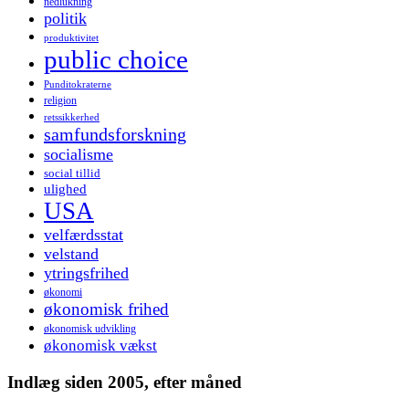
nedlukning
politik
produktivitet
public choice
Punditokraterne
religion
retssikkerhed
samfundsforskning
socialisme
social tillid
ulighed
USA
velfærdsstat
velstand
ytringsfrihed
økonomi
økonomisk frihed
økonomisk udvikling
økonomisk vækst
Indlæg siden 2005, efter måned