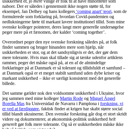
usikkerhed er, jo
mere
villige er folk til at have minoriteter som
naboer. Der er således i gennemsnit ikke nogen støtte til, for
eksempel, Jan Delhey og hans kollegers
‘coming apart’ teori
, som de
formulerede som forklaring på, hvordan Covid-pandemien og
nedlukningerne førte til markant lavere institutionel tillid. Som mine
svenske kolleger pointerer, deres langt mere generelle undersøgelse
peger mere på et fænomen, der kalder ‘coming together’.
Overordnet peger den nye svenske forskning således på, at folk
finder sammen og bruger hinanden mere som hjælp, når
usikkerheden er stor, og at det sandsynligvis er det, der gør dem
mere tolerante. Hvis man skal tillade sig at tænke udenfor artiklens
rammer, peger det måske også på, at en af de almindelige
forklaringer på at Danmark er så tolerant og tillidsfuldt et samfund –
at Danmark også er et meget stabilt samfund uden dybe kriser og
markant usikkerhed – ikke er særligt konsistent med det generelle
billede.
Det samme gælder nok den voldsomme usikkerhed i Ukraine, hvor
jeg sammen med mine kolleger
Martin Rode
og
Miguel Ángel
Borella Mas
fra Universidad de Navarra i Pamplona i
forskning, vi
er ved at færdiggøre
, faktisk finder at krigen har skabt større social
tillid blandt ukrainerne. Den svenske forskning går dog et stort skridt
videre og dokumenterer, at økonomisk-politisk usikkerhed
helt
generelt
gør folk mere tolerante. Og så er usikkerheden måske ikke