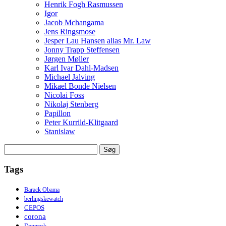
Henrik Fogh Rasmussen
Igor
Jacob Mchangama
Jens Ringsmose
Jesper Lau Hansen alias Mr. Law
Jonny Trapp Steffensen
Jørgen Møller
Karl Ivar Dahl-Madsen
Michael Jalving
Mikael Bonde Nielsen
Nicolai Foss
Nikolaj Stenberg
Papillon
Peter Kurrild-Klitgaard
Stanislaw
Søg
efter:
Tags
Barack Obama
berlingskewatch
CEPOS
corona