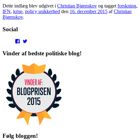
Dette indlæg blev udgivet i
Christian Bjørnskov
og tagget
forskning
,
IFN
,
krise
,
policy usikkerhed
den
16. december 2015
af
Christian
Bjørnskov
.
Social
View
View
punditokraterne’s
punditokraterne’s
profile
profile
Vinder af bedste politiske blog!
on
on
Facebook
Twitter
Følg bloggen!