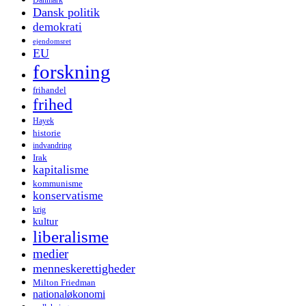
Danmark
Dansk politik
demokrati
ejendomsret
EU
forskning
frihandel
frihed
Hayek
historie
indvandring
Irak
kapitalisme
kommunisme
konservatisme
krig
kultur
liberalisme
medier
menneskerettigheder
Milton Friedman
nationaløkonomi