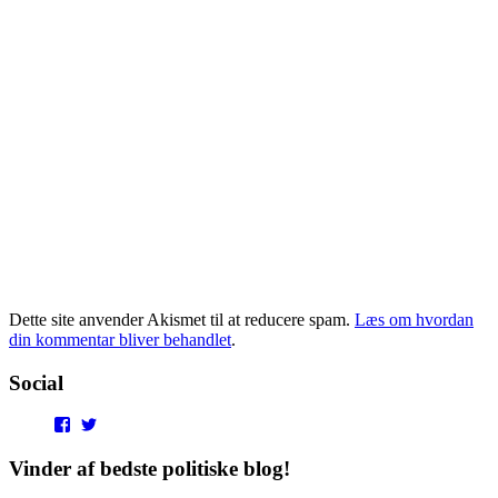
Dette site anvender Akismet til at reducere spam.
Læs om hvordan
din kommentar bliver behandlet
.
Social
View
View
punditokraterne’s
punditokraterne’s
profile
profile
Vinder af bedste politiske blog!
on
on
Facebook
Twitter