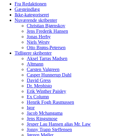
Fra Redaktionen
Gæsteindlæg
Ikke-kategoriseret
Nuværende skribenter
Christian Bjørnskov
Jens Frederik Hansen
Jonas Herby
Niels Westy
Otto Brøns-Petersen
Tidligere skribenter
Aksel Tarras Madsen
Altmann
Carsten Valgreen
Casper Hunnerup Dahl
David Gress
Dr. Mephisto
Erik Winther Paisley
Ex Column
Henrik Fogh Rasmussen
Igor
Jacob Mchangama
Jens Ringsmose
Jesper Lau Hansen alias Mr. Law
Jonny Trapp Steffensen
Jørgen Møller