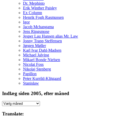
Dr. Mephisto
Erik Winther Paisley
Ex Column
Henrik Fogh Rasmussen
Igor
Jacob Mchangama
Jens Ringsmose
Jesper Lau Hansen alias Mr. Law
Jonny Trapp Steffensen
Jørgen Møller
Karl Ivar Dahl-Madsen
Michael Jalving
Mikael Bonde Nielsen
Nicolai Foss
Nikolaj Stenberg
Papillon
Peter Kurrild-Klitgaard
Stanislaw
Indlæg siden 2005, efter måned
Indlæg
siden
2005,
Translate: