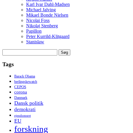
Karl Ivar Dahl-Madsen
Michael Jalving
Mikael Bonde Nielsen
Nicolai Foss
Nikolaj Stenberg
Papillon
Peter Kurrild-Klitgaard
Stanislaw
Søg
efter:
Tags
Barack Obama
berlingskewatch
CEPOS
corona
Danmark
Dansk politik
demokrati
ejendomsret
EU
forskning