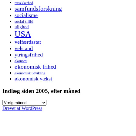
retssikkerhed
samfundsforskning
socialisme
social tillid
ulighed
USA
velfærdsstat
velstand
ytringsfrihed
økonomi
økonomisk frihed
økonomisk udvikling
økonomisk vækst
Indlæg siden 2005, efter måned
Indlæg
siden
Drevet af WordPress
2005,
efter
måned