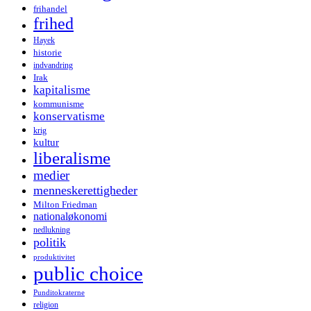
frihandel
frihed
Hayek
historie
indvandring
Irak
kapitalisme
kommunisme
konservatisme
krig
kultur
liberalisme
medier
menneskerettigheder
Milton Friedman
nationaløkonomi
nedlukning
politik
produktivitet
public choice
Punditokraterne
religion