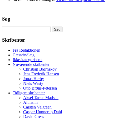
Søg
Søg
efter:
Skribenter
Fra Redaktionen
Gæsteindlæg
Ikke-kategoriseret
Nuværende skribenter
Christian Bjørnskov
Jens Frederik Hansen
Jonas Herby
Niels Westy
Otto Brøns-Petersen
Tidligere skribenter
Aksel Tarras Madsen
Altmann
Carsten Valgreen
Casper Hunnerup Dahl
David Gress