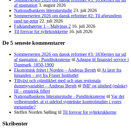
af stagnation
3. august 2026
Nationalbankens litteraturstudie
23. juli 2026
Sommerserien 2026 om dansk reformer #2: Til afgrundens
rand tur-retur
22. juli 2026
Falklandsøerne 1 – Malvinas 2
16. juli 2026
Til forsvar for syltekrukkerne
16. juli 2026
De 5 seneste kommentarer
Sommerserien 2026 om dansk reformer #3: 1830ernes tur ud
af stagnation - Punditokraterne
til
Adgang til finansiel service i
Danmark, 1850-1900
Ekonomisk frihet i Norden – Andreas Bergh
til
At lære fra
hinanden – nyt fra Fraser Instituttet
Tillväxt och ojämlikhet med och utan regionala
dummyvariabler – Andreas Bergh
til
IMF og ulighed (måske)
III – empirisk fifleri
Nationalbankens litteraturstudie - Punditokraterne
til
Var det
velbegrundet, at vi udelod syntetiske kontrolstudier i vores
metastudie?
Steffen Norden Sølling
til
Til forsvar for syltekrukkerne
Skribenter