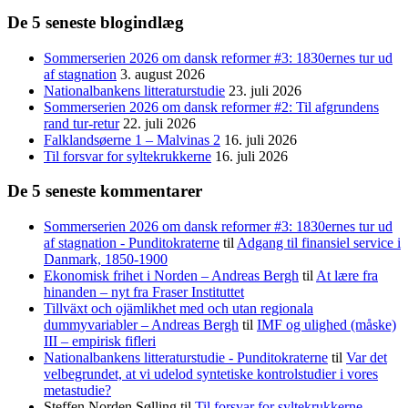
De 5 seneste blogindlæg
Sommerserien 2026 om dansk reformer #3: 1830ernes tur ud
af stagnation
3. august 2026
Nationalbankens litteraturstudie
23. juli 2026
Sommerserien 2026 om dansk reformer #2: Til afgrundens
rand tur-retur
22. juli 2026
Falklandsøerne 1 – Malvinas 2
16. juli 2026
Til forsvar for syltekrukkerne
16. juli 2026
De 5 seneste kommentarer
Sommerserien 2026 om dansk reformer #3: 1830ernes tur ud
af stagnation - Punditokraterne
til
Adgang til finansiel service i
Danmark, 1850-1900
Ekonomisk frihet i Norden – Andreas Bergh
til
At lære fra
hinanden – nyt fra Fraser Instituttet
Tillväxt och ojämlikhet med och utan regionala
dummyvariabler – Andreas Bergh
til
IMF og ulighed (måske)
III – empirisk fifleri
Nationalbankens litteraturstudie - Punditokraterne
til
Var det
velbegrundet, at vi udelod syntetiske kontrolstudier i vores
metastudie?
Steffen Norden Sølling
til
Til forsvar for syltekrukkerne