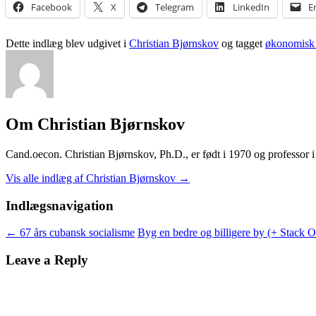
Facebook
X
Telegram
LinkedIn
E
Dette indlæg blev udgivet i
Christian Bjørnskov
og tagget
økonomisk 
Om Christian Bjørnskov
Cand.oecon. Christian Bjørnskov, Ph.D., er født i 1970 og professor
Vis alle indlæg af Christian Bjørnskov
→
Indlægsnavigation
←
67 års cubansk socialisme
Byg en bedre og billigere by (+ Stack 
Leave a Reply