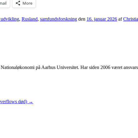
mail
More
udvikling
,
Rusland
,
samfundsforskning
den
16. januar 2026
af
Christi
 i Nationaløkonomi på Aarhus Universitet. Har siden 2006 været ansvar
Overflows død)
→