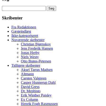
Søg
efter:
Skribenter
Fra Redaktionen
Gæsteindlæg
Ikke-kategoriseret
Nuværende skribenter
Christian Bjørnskov
Jens Frederik Hansen
Jonas Herby
Niels Westy
Otto Brøns-Petersen
Tidligere skribenter
Aksel Tarras Madsen
Altmann
Carsten Valgreen
Casper Hunnerup Dahl
David Gress
Dr. Mephisto
Erik Winther Paisley
Ex Column
Henrik Fogh Rasmussen