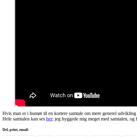
Hvis man er i humør til en kortere samtale om mere generel udvikling 
Hele samtalen kan ses
her
; jeg hyggede mig meget med samtalen, og hå
Del, print, email: