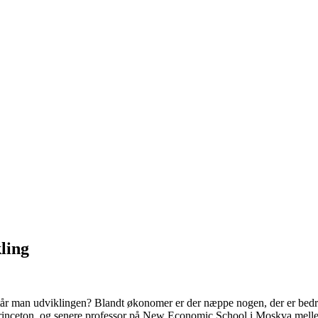
ling
år man udviklingen? Blandt økonomer er der næppe nogen, der er bedre 
rinceton, og senere professor på New Economic School i Moskva mellem 2