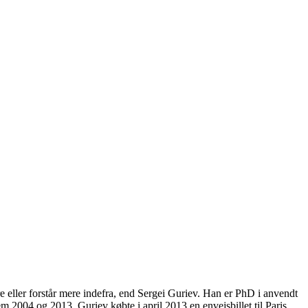
eller forstår mere indefra, end Sergei Guriev. Han er PhD i anvendt
004 og 2013. Guriev købte i april 2013 en envejsbillet til Paris,