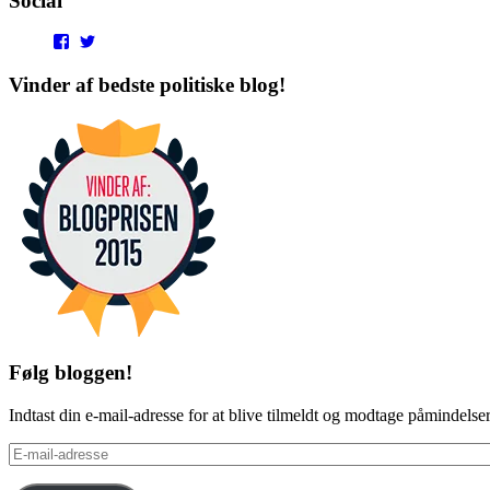
Social
View
View
punditokraterne’s
punditokraterne’s
profile
profile
Vinder af bedste politiske blog!
on
on
Facebook
Twitter
Følg bloggen!
Indtast din e-mail-adresse for at blive tilmeldt og modtage påmindels
E-
mail-