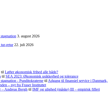
 stagnation
3. august 2026
tur-retur
22. juli 2026
til
Løfter økonomisk frihed alle både?
h
til
SEA 2023: Økonomisk usikkerhed og tolerance
stagnation - Punditokraterne
til
Adgang til finansiel service i Danmark
nden – nyt fra Fraser Instituttet
er – Andreas Bergh
til
IMF og ulighed (måske) III – empirisk fifleri