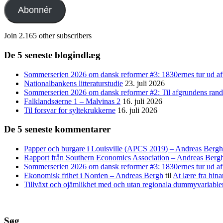
adresse
Abonnér
Join 2.165 other subscribers
De 5 seneste blogindlæg
Sommerserien 2026 om dansk reformer #3: 1830ernes tur ud af
Nationalbankens litteraturstudie
23. juli 2026
Sommerserien 2026 om dansk reformer #2: Til afgrundens rand 
Falklandsøerne 1 – Malvinas 2
16. juli 2026
Til forsvar for syltekrukkerne
16. juli 2026
De 5 seneste kommentarer
Papper och burgare i Louisville (APCS 2019) – Andreas Bergh
Rapport från Southern Economics Association – Andreas Berg
Sommerserien 2026 om dansk reformer #3: 1830ernes tur ud af 
Ekonomisk frihet i Norden – Andreas Bergh
til
At lære fra hina
Tillväxt och ojämlikhet med och utan regionala dummyvariabl
Søg