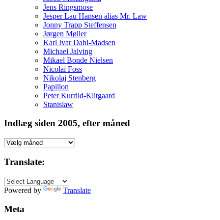
Jens Ringsmose
Jesper Lau Hansen alias Mr. Law
Jonny Trapp Steffensen
Jørgen Møller
Karl Ivar Dahl-Madsen
Michael Jalving
Mikael Bonde Nielsen
Nicolai Foss
Nikolaj Stenberg
Papillon
Peter Kurrild-Klitgaard
Stanislaw
Indlæg siden 2005, efter måned
Indlæg
siden
2005,
Translate:
efter
måned
Powered by
Translate
Meta