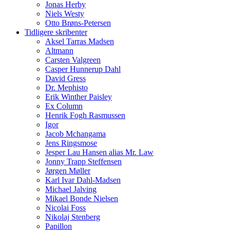
Jonas Herby
Niels Westy
Otto Brøns-Petersen
Tidligere skribenter
Aksel Tarras Madsen
Altmann
Carsten Valgreen
Casper Hunnerup Dahl
David Gress
Dr. Mephisto
Erik Winther Paisley
Ex Column
Henrik Fogh Rasmussen
Igor
Jacob Mchangama
Jens Ringsmose
Jesper Lau Hansen alias Mr. Law
Jonny Trapp Steffensen
Jørgen Møller
Karl Ivar Dahl-Madsen
Michael Jalving
Mikael Bonde Nielsen
Nicolai Foss
Nikolaj Stenberg
Papillon