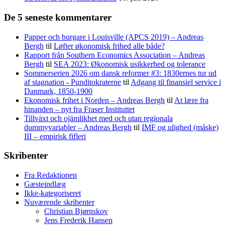
De 5 seneste kommentarer
Papper och burgare i Louisville (APCS 2019) – Andreas
Bergh
til
Løfter økonomisk frihed alle både?
Rapport från Southern Economics Association – Andreas
Bergh
til
SEA 2023: Økonomisk usikkerhed og tolerance
Sommerserien 2026 om dansk reformer #3: 1830ernes tur ud
af stagnation - Punditokraterne
til
Adgang til finansiel service i
Danmark, 1850-1900
Ekonomisk frihet i Norden – Andreas Bergh
til
At lære fra
hinanden – nyt fra Fraser Instituttet
Tillväxt och ojämlikhet med och utan regionala
dummyvariabler – Andreas Bergh
til
IMF og ulighed (måske)
III – empirisk fifleri
Skribenter
Fra Redaktionen
Gæsteindlæg
Ikke-kategoriseret
Nuværende skribenter
Christian Bjørnskov
Jens Frederik Hansen