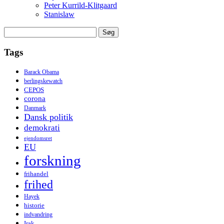
Peter Kurrild-Klitgaard
Stanislaw
Søg
efter:
Tags
Barack Obama
berlingskewatch
CEPOS
corona
Danmark
Dansk politik
demokrati
ejendomsret
EU
forskning
frihandel
frihed
Hayek
historie
indvandring
Irak