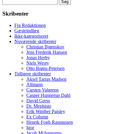
Søg
efter:
Skribenter
Fra Redaktionen
Gæsteindlæg
Ikke-kategoriseret
Nuværende skribenter
Christian Bjørnskov
Jens Frederik Hansen
Jonas Herby
Niels Westy
Otto Brøns-Petersen
Tidligere skribenter
Aksel Tarras Madsen
Altmann
Carsten Valgreen
Casper Hunnerup Dahl
David Gress
Dr. Mephisto
Erik Winther Paisley
Ex Column
Henrik Fogh Rasmussen
Igor
Jacob Mchangama