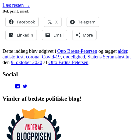
Læs resten
→
Del, print, email:
Facebook
X
Telegram
LinkedIn
Email
More
Dette indlæg blev udgivet i
Otto Brøns-Petersen
og tagget
alder
,
antistoftest
,
corona
,
Covid-19
,
dødelighed
,
Statens Serumsinstitut
den
9. oktober 2020
af
Otto Brøns-Petersen
.
Social
View
View
punditokraterne’s
punditokraterne’s
profile
profile
Vinder af bedste politiske blog!
on
on
Facebook
Twitter