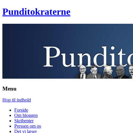
Punditokraterne
Menu
Hop til indhold
Forside
Om bloggen
Skribenter
Pressen om os
Det vi læser