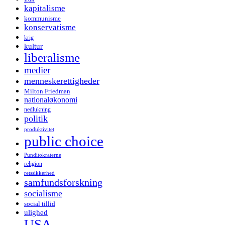
kapitalisme
kommunisme
konservatisme
krig
kultur
liberalisme
medier
menneskerettigheder
Milton Friedman
nationaløkonomi
nedlukning
politik
produktivitet
public choice
Punditokraterne
religion
retssikkerhed
samfundsforskning
socialisme
social tillid
ulighed
USA