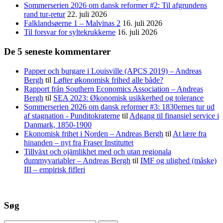
Sommerserien 2026 om dansk reformer #2: Til afgrundens
rand tur-retur
22. juli 2026
Falklandsøerne 1 – Malvinas 2
16. juli 2026
Til forsvar for syltekrukkerne
16. juli 2026
De 5 seneste kommentarer
Papper och burgare i Louisville (APCS 2019) – Andreas
Bergh
til
Løfter økonomisk frihed alle både?
Rapport från Southern Economics Association – Andreas
Bergh
til
SEA 2023: Økonomisk usikkerhed og tolerance
Sommerserien 2026 om dansk reformer #3: 1830ernes tur ud
af stagnation - Punditokraterne
til
Adgang til finansiel service i
Danmark, 1850-1900
Ekonomisk frihet i Norden – Andreas Bergh
til
At lære fra
hinanden – nyt fra Fraser Instituttet
Tillväxt och ojämlikhet med och utan regionala
dummyvariabler – Andreas Bergh
til
IMF og ulighed (måske)
III – empirisk fifleri
Søg