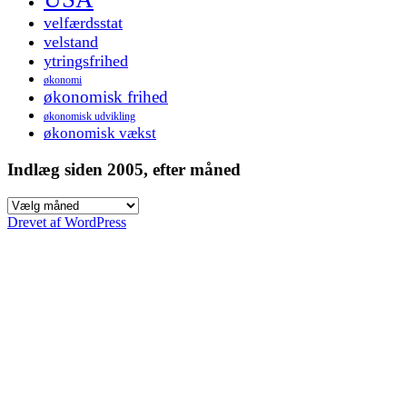
velfærdsstat
velstand
ytringsfrihed
økonomi
økonomisk frihed
økonomisk udvikling
økonomisk vækst
Indlæg siden 2005, efter måned
Indlæg
siden
Drevet af WordPress
2005,
efter
måned