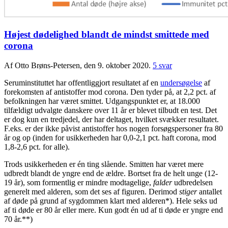
Højest dødelighed blandt de mindst smittede med
corona
Af Otto Brøns-Petersen, den 9. oktober 2020.
5 svar
Seruminstituttet har offentliggjort resultatet af en
undersøgelse
af
forekomsten af antistoffer mod corona. Den tyder på, at 2,2 pct. af
befolkningen har været smittet. Udgangspunktet er, at 18.000
tilfældigt udvalgte danskere over 11 år er blevet tilbudt en test. Det
er dog kun en tredjedel, der har deltaget, hvilket svækker resultatet.
F.eks. er der ikke påvist antistoffer hos nogen forsøgspersoner fra 80
år og op (inden for usikkerheden har 0,0-2,1 pct. haft corona, mod
1,8-2,6 pct. for alle).
Trods usikkerheden er én ting slående. Smitten har været mere
udbredt blandt de yngre end de ældre. Bortset fra de helt unge (12-
19 år), som formentlig er mindre modtagelige,
falder
udbredelsen
generelt med alderen, som det ses af figuren. Derimod
stiger
antallet
af døde på grund af sygdommen klart med alderen*). Hele seks ud
af ti døde er 80 år eller mere. Kun godt én ud af ti døde er yngre end
70 år.**)