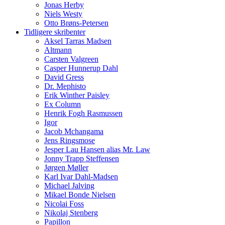
Jonas Herby
Niels Westy
Otto Brøns-Petersen
Tidligere skribenter
Aksel Tarras Madsen
Altmann
Carsten Valgreen
Casper Hunnerup Dahl
David Gress
Dr. Mephisto
Erik Winther Paisley
Ex Column
Henrik Fogh Rasmussen
Igor
Jacob Mchangama
Jens Ringsmose
Jesper Lau Hansen alias Mr. Law
Jonny Trapp Steffensen
Jørgen Møller
Karl Ivar Dahl-Madsen
Michael Jalving
Mikael Bonde Nielsen
Nicolai Foss
Nikolaj Stenberg
Papillon