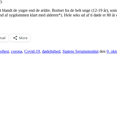
).
 blandt de yngre end de ældre. Bortset fra de helt unge (12-19 år), so
nd af sygdommen klart med alderen*). Hele seks ud af ti døde er 80 år e
mail
More
toftest
,
corona
,
Covid-19
,
dødelighed
,
Statens Serumsinstitut
den
9. okt