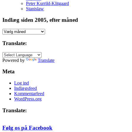
Peter Kurrild-Klitgaard
Stanislaw
Indlæg siden 2005, efter måned
Indlæg
siden
2005,
Translate:
efter
måned
Powered by
Translate
Meta
Log ind
Indlægsfeed
Kommentarfeed
WordPress.org
Translate:
Følg os på Facebook