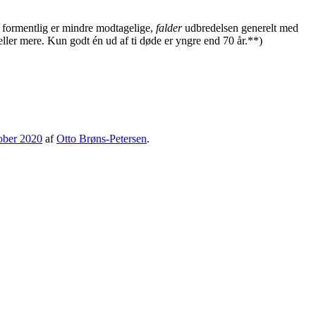
m formentlig er mindre modtagelige,
falder
udbredelsen generelt med
ller mere. Kun godt én ud af ti døde er yngre end 70 år.**)
ober 2020
af
Otto Brøns-Petersen
.