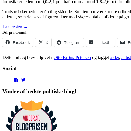
for usikkerheden har 0,0-2,1 pct. haft corona, mod 1,8-2,6 pct. for alle
Trods usikkerheden er én ting slående. Smitten har været mere udbredt
alderen, som det ses af figuren. Derimod
stiger
antallet af døde på gru
Læs resten
→
Del, print, email:
Facebook
X
Telegram
LinkedIn
E
Dette indlæg blev udgivet i
Otto Brøns-Petersen
og tagget
alder
,
antis
Social
View
View
punditokraterne’s
punditokraterne’s
profile
profile
Vinder af bedste politiske blog!
on
on
Facebook
Twitter