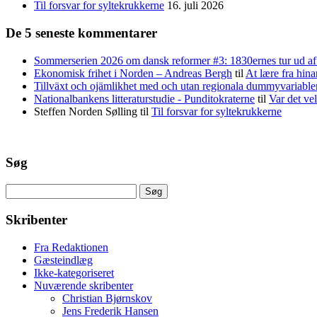
Til forsvar for syltekrukkerne
16. juli 2026
De 5 seneste kommentarer
Sommerserien 2026 om dansk reformer #3: 1830ernes tur ud af 
Ekonomisk frihet i Norden – Andreas Bergh
til
At lære fra hina
Tillväxt och ojämlikhet med och utan regionala dummyvariabl
Nationalbankens litteraturstudie - Punditokraterne
til
Var det vel
Steffen Norden Sølling
til
Til forsvar for syltekrukkerne
Søg
Søg
efter:
Skribenter
Fra Redaktionen
Gæsteindlæg
Ikke-kategoriseret
Nuværende skribenter
Christian Bjørnskov
Jens Frederik Hansen