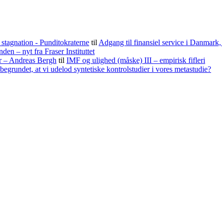
stagnation - Punditokraterne
til
Adgang til finansiel service i Danmark
nden – nyt fra Fraser Instituttet
er – Andreas Bergh
til
IMF og ulighed (måske) III – empirisk fifleri
begrundet, at vi udelod syntetiske kontrolstudier i vores metastudie?