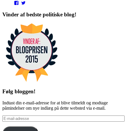
View
View
punditokraterne’s
punditokraterne’s
profile
profile
Vinder af bedste politiske blog!
on
on
Facebook
Twitter
Følg bloggen!
Indtast din e-mail-adresse for at blive tilmeldt og modtage
påmindelser om nye indlæg på dette websted via e-mail.
E-
mail-
adresse