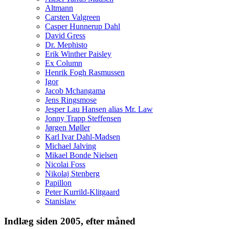
Altmann
Carsten Valgreen
Casper Hunnerup Dahl
David Gress
Dr. Mephisto
Erik Winther Paisley
Ex Column
Henrik Fogh Rasmussen
Igor
Jacob Mchangama
Jens Ringsmose
Jesper Lau Hansen alias Mr. Law
Jonny Trapp Steffensen
Jørgen Møller
Karl Ivar Dahl-Madsen
Michael Jalving
Mikael Bonde Nielsen
Nicolai Foss
Nikolaj Stenberg
Papillon
Peter Kurrild-Klitgaard
Stanislaw
Indlæg siden 2005, efter måned