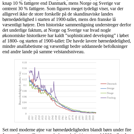
knap 10 % fattigere end Danmark, mens Norge og Sverige var
omtrent 30 % fattigere. Som figuren meget tydeligt viser, var der
alligevel ikke de store forskelle på de skandinaviske landes
børnedødelighed i starten af 1900-tallet, mens den franske lå
væsentligt højere. Den historiske sammenligning understreger derfor
det underlige faktum, at Norge og Sverige var hvad nogle
økonomiske historikere har kaldt ”sophisticated developing” i løbet
af 1800- og starten af 1900-tallet: De havde lavere børnedødelighed,
mindre analfabetisme og væsentligt bedre uddannede befolkninger
end andre lande på samme velstandsniveau.
Set med moderne øjne var børnedødeligheden blandt børn under fire