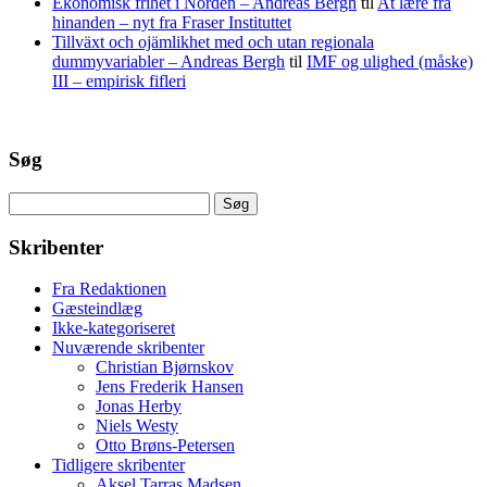
Ekonomisk frihet i Norden – Andreas Bergh
til
At lære fra
hinanden – nyt fra Fraser Instituttet
Tillväxt och ojämlikhet med och utan regionala
dummyvariabler – Andreas Bergh
til
IMF og ulighed (måske)
III – empirisk fifleri
Søg
Søg
efter:
Skribenter
Fra Redaktionen
Gæsteindlæg
Ikke-kategoriseret
Nuværende skribenter
Christian Bjørnskov
Jens Frederik Hansen
Jonas Herby
Niels Westy
Otto Brøns-Petersen
Tidligere skribenter
Aksel Tarras Madsen