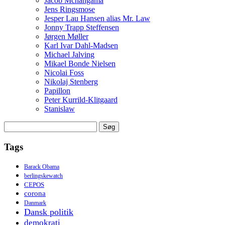
Jacob Mchangama
Jens Ringsmose
Jesper Lau Hansen alias Mr. Law
Jonny Trapp Steffensen
Jørgen Møller
Karl Ivar Dahl-Madsen
Michael Jalving
Mikael Bonde Nielsen
Nicolai Foss
Nikolaj Stenberg
Papillon
Peter Kurrild-Klitgaard
Stanislaw
Søg
efter:
Tags
Barack Obama
berlingskewatch
CEPOS
corona
Danmark
Dansk politik
demokrati