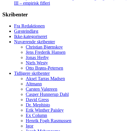
III – empirisk fifleri
Skribenter
Fra Redaktionen
Gæsteindlæg
Ikke-kategoriseret
Nuværende skribenter
Christian Bjørnskov
Jens Frederik Hansen
Jonas Herby
Niels Westy
Otto Brøns-Petersen
Tidligere skribenter
Aksel Tarras Madsen
Altmann
Carsten Valgreen
Casper Hunnerup Dahl
David Gress
Dr. Mephisto
Erik Winther Paisley
Ex Column
Henrik Fogh Rasmussen
Igor