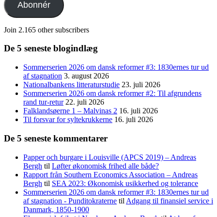
Abonnér
Join 2.165 other subscribers
De 5 seneste blogindlæg
Sommerserien 2026 om dansk reformer #3: 1830ernes tur ud
af stagnation
3. august 2026
Nationalbankens litteraturstudie
23. juli 2026
Sommerserien 2026 om dansk reformer #2: Til afgrundens
rand tur-retur
22. juli 2026
Falklandsøerne 1 – Malvinas 2
16. juli 2026
Til forsvar for syltekrukkerne
16. juli 2026
De 5 seneste kommentarer
Papper och burgare i Louisville (APCS 2019) – Andreas
Bergh
til
Løfter økonomisk frihed alle både?
Rapport från Southern Economics Association – Andreas
Bergh
til
SEA 2023: Økonomisk usikkerhed og tolerance
Sommerserien 2026 om dansk reformer #3: 1830ernes tur ud
af stagnation - Punditokraterne
til
Adgang til finansiel service i
Danmark, 1850-1900