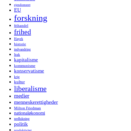
ejendomsret
EU
forskning
frihandel
frihed
Hayek
historie
indvandring
Irak
kapitalisme
kommunisme
konservatisme
krig
kultur
liberalisme
medier
menneskerettigheder
Milton Friedman
nationaløkonomi
nedlukning
politik
produktivitet