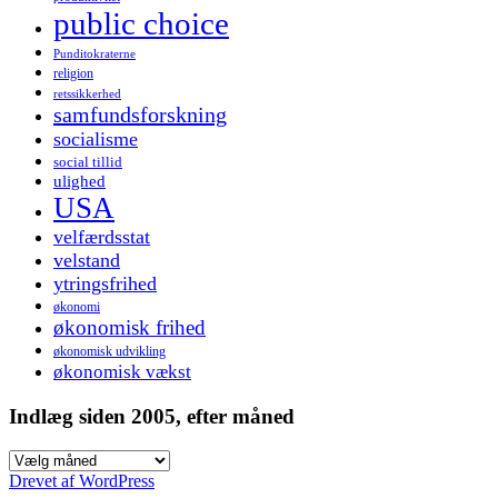
public choice
Punditokraterne
religion
retssikkerhed
samfundsforskning
socialisme
social tillid
ulighed
USA
velfærdsstat
velstand
ytringsfrihed
økonomi
økonomisk frihed
økonomisk udvikling
økonomisk vækst
Indlæg siden 2005, efter måned
Indlæg
siden
Drevet af WordPress