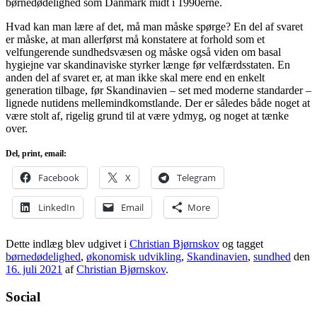
børnedødelighed som Danmark midt i 1990erne.
Hvad kan man lære af det, må man måske spørge? En del af svaret
er måske, at man allerførst må konstatere at forhold som et
velfungerende sundhedsvæsen og måske også viden om basal
hygiejne var skandinaviske styrker længe før velfærdsstaten. En
anden del af svaret er, at man ikke skal mere end en enkelt
generation tilbage, før Skandinavien – set med moderne standarder –
lignede nutidens mellemindkomstlande. Der er således både noget at
være stolt af, rigelig grund til at være ydmyg, og noget at tænke
over.
Del, print, email:
Facebook
X
Telegram
LinkedIn
Email
More
Dette indlæg blev udgivet i
Christian Bjørnskov
og tagget
børnedødelighed
,
økonomisk udvikling
,
Skandinavien
,
sundhed
den
16. juli 2021
af
Christian Bjørnskov
.
Social