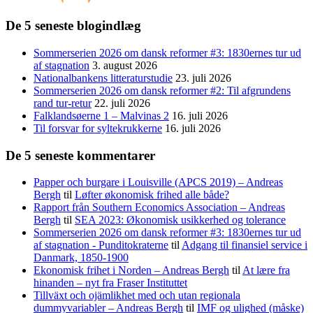
De 5 seneste blogindlæg
Sommerserien 2026 om dansk reformer #3: 1830ernes tur ud
af stagnation
3. august 2026
Nationalbankens litteraturstudie
23. juli 2026
Sommerserien 2026 om dansk reformer #2: Til afgrundens
rand tur-retur
22. juli 2026
Falklandsøerne 1 – Malvinas 2
16. juli 2026
Til forsvar for syltekrukkerne
16. juli 2026
De 5 seneste kommentarer
Papper och burgare i Louisville (APCS 2019) – Andreas
Bergh
til
Løfter økonomisk frihed alle både?
Rapport från Southern Economics Association – Andreas
Bergh
til
SEA 2023: Økonomisk usikkerhed og tolerance
Sommerserien 2026 om dansk reformer #3: 1830ernes tur ud
af stagnation - Punditokraterne
til
Adgang til finansiel service i
Danmark, 1850-1900
Ekonomisk frihet i Norden – Andreas Bergh
til
At lære fra
hinanden – nyt fra Fraser Instituttet
Tillväxt och ojämlikhet med och utan regionala
dummyvariabler – Andreas Bergh
til
IMF og ulighed (måske)