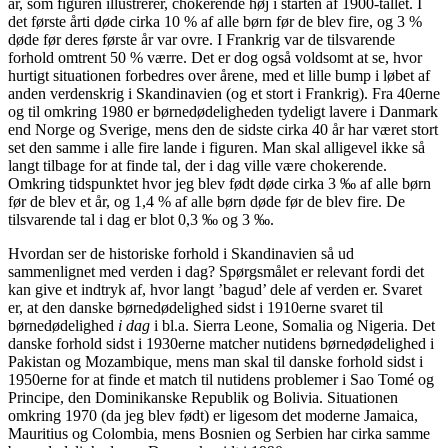
år, som figuren illustrerer, chokerende høj i starten af 1900-tallet. I
det første årti døde cirka 10 % af alle børn før de blev fire, og 3 %
døde før deres første år var ovre. I Frankrig var de tilsvarende
forhold omtrent 50 % værre. Det er dog også voldsomt at se, hvor
hurtigt situationen forbedres over årene, med et lille bump i løbet af
anden verdenskrig i Skandinavien (og et stort i Frankrig). Fra 40erne
og til omkring 1980 er børnedødeligheden tydeligt lavere i Danmark
end Norge og Sverige, mens den de sidste cirka 40 år har været stort
set den samme i alle fire lande i figuren. Man skal alligevel ikke så
langt tilbage for at finde tal, der i dag ville være chokerende.
Omkring tidspunktet hvor jeg blev født døde cirka 3 ‰ af alle børn
før de blev et år, og 1,4 % af alle børn døde før de blev fire. De
tilsvarende tal i dag er blot 0,3 ‰ og 3 ‰.
Hvordan ser de historiske forhold i Skandinavien så ud
sammenlignet med verden i dag? Spørgsmålet er relevant fordi det
kan give et indtryk af, hvor langt ’bagud’ dele af verden er. Svaret
er, at den danske børnedødelighed sidst i 1910erne svaret til
børnedødelighed
i dag
i bl.a. Sierra Leone, Somalia og Nigeria. Det
danske forhold sidst i 1930erne matcher nutidens børnedødelighed i
Pakistan og Mozambique, mens man skal til danske forhold sidst i
1950erne for at finde et match til nutidens problemer i Sao Tomé og
Principe, den Dominikanske Republik og Bolivia. Situationen
omkring 1970 (da jeg blev født) er ligesom det moderne Jamaica,
Mauritius og Colombia, mens Bosnien og Serbien har cirka samme