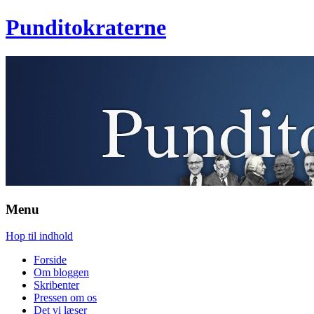
Punditokraterne
Menu
Hop til indhold
Forside
Om bloggen
Skribenter
Pressen om os
Det vi læser