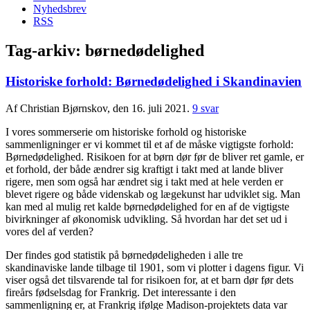
Nyhedsbrev
RSS
Tag-arkiv:
børnedødelighed
Historiske forhold: Børnedødelighed i Skandinavien
Af Christian Bjørnskov, den 16. juli 2021.
9 svar
I vores sommerserie om historiske forhold og historiske
sammenligninger er vi kommet til et af de måske vigtigste forhold:
Børnedødelighed. Risikoen for at børn dør før de bliver ret gamle, er
et forhold, der både ændrer sig kraftigt i takt med at lande bliver
rigere, men som også har ændret sig i takt med at hele verden er
blevet rigere og både videnskab og lægekunst har udviklet sig. Man
kan med al mulig ret kalde børnedødelighed for en af de vigtigste
bivirkninger af økonomisk udvikling. Så hvordan har det set ud i
vores del af verden?
Der findes god statistik på børnedødeligheden i alle tre
skandinaviske lande tilbage til 1901, som vi plotter i dagens figur. Vi
viser også det tilsvarende tal for risikoen for, at et barn dør før dets
fireårs fødselsdag for Frankrig. Det interessante i den
sammenligning er, at Frankrig ifølge Madison-projektets data var