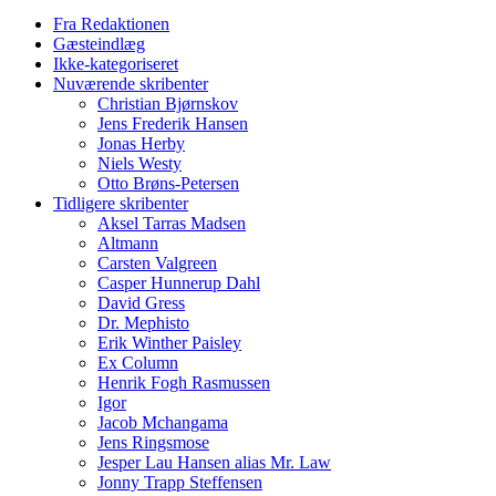
Fra Redaktionen
Gæsteindlæg
Ikke-kategoriseret
Nuværende skribenter
Christian Bjørnskov
Jens Frederik Hansen
Jonas Herby
Niels Westy
Otto Brøns-Petersen
Tidligere skribenter
Aksel Tarras Madsen
Altmann
Carsten Valgreen
Casper Hunnerup Dahl
David Gress
Dr. Mephisto
Erik Winther Paisley
Ex Column
Henrik Fogh Rasmussen
Igor
Jacob Mchangama
Jens Ringsmose
Jesper Lau Hansen alias Mr. Law
Jonny Trapp Steffensen