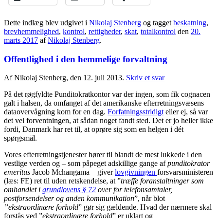
Dette indlæg blev udgivet i
Nikolaj Stenberg
og tagget
beskatning
,
brevhemmelighed
,
kontrol
,
rettigheder
,
skat
,
totalkontrol
den
20.
marts 2017
af
Nikolaj Stenberg
.
Offentlighed i den hemmelige forvaltning
Af Nikolaj Stenberg, den 12. juli 2013.
Skriv et svar
På det røgfyldte Punditokratkontor var der ingen, som fik cognacen
galt i halsen, da omfanget af det amerikanske efterretningsvæsens
dataovervågning kom for en dag.
Forfatningsstridigt
eller ej, så var
det vel forventningen, at sådan noget fandt sted. Det er jo heller ikke
fordi, Danmark har ret til, at oprøre sig som en helgen i dét
spørgsmål.
Vores efterretningstjenester hører til blandt de mest lukkede i den
vestlige verden og – som påpeget adskillige gange af
punditokrator
emeritus
Jacob Mchangama – giver
lovgivningen
forsvarsministeren
(læs: FE) ret til uden retskendelse, at ”
træffe foranstaltninger som
omhandlet i
grundlovens § 72
over for telefonsamtaler,
postforsendelser og anden kommunikation
”, når blot
”ekstraordinære forhold
” gør sig gældende. Hvad der nærmere skal
forstås ved ”
ekstraordinære forhold
” er uklart og