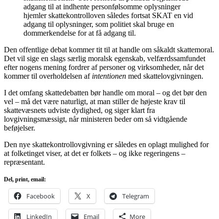
adgang til at indhente personfølsomme oplysninger
hjemler skattekontrolloven således fortsat SKAT en vid
adgang til oplysninger, som politiet skal bruge en
dommerkendelse for at få adgang til.
Den offentlige debat kommer tit til at handle om såkaldt skattemoral.
Det vil sige en slags særlig moralsk egenskab, velfærdssamfundet
efter nogens mening fordrer af personer og virksomheder, når det
kommer til overholdelsen af
intentionen
med skattelovgivningen.
I det omfang skattedebatten bør handle om moral – og det bør den
vel – må det være naturligt, at man stiller de højeste krav til
skattevæsnets udviste dydighed, og siger klart fra
lovgivningsmæssigt, når ministeren beder om så vidtgående
beføjelser.
Den nye skattekontrollovgivning er således en oplagt mulighed for
at folketinget viser, at det er folkets – og ikke regeringens –
repræsentant.
Del, print, email:
Facebook
X
Telegram
LinkedIn
Email
More