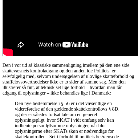
Den i vor tid så klassiske sammenligning imellem på den ene side
skattevæsnets kontroladgang og den anden ide Politiets, er
selvfølgelig med, selvom undersøgelsen af ulovlige skatteforhold og
straffelovsovertrædelser ikke er to sider af samme sag. Men den
illustrerer så fint, at teknisk set lige forhold – hvordan man får
adgang til oplysninger – ikke behandles lige i Danmark:
Den nye bestemmelse i § 56 er i det væsentlige en
videreførelse af den gældende skattekontrollovs § 8D,
og der er således fortsat tale om en generel
oplysningspligt, hvor SKAT i vidt omfang selv kan
indhente personfølsomme oplysninger, når blot
oplysningerne efter SKATs skøn er nødvendige for
skattekontrollen. Set i forhold til politiets begrænsede