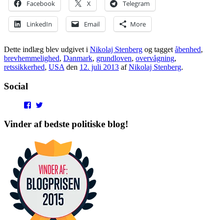
Facebook
X
Telegram
LinkedIn
Email
More
Dette indlæg blev udgivet i
Nikolaj Stenberg
og tagget
åbenhed
,
brevhemmelighed
,
Danmark
,
grundloven
,
overvågning
,
retssikkerhed
,
USA
den
12. juli 2013
af
Nikolaj Stenberg
.
Social
View
View
punditokraterne’s
punditokraterne’s
profile
profile
Vinder af bedste politiske blog!
on
on
Facebook
Twitter