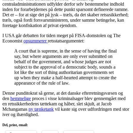
centraladministrationen udfylder derfor selv bestemmelse indhold
inden for forarbejdernes på dette punkt sparsomt definerede ramme.
Det er – for at sige det på jysk – træls, da det skaber rets
u
sikkerhed;
træls, også fordi forsvarsministeren, under samme betingelse, kan
foretage konfiskation af privat ejendom.
I USA går debatten for tiden meget på FISA-domstolen og The
Economist
opsummerer
retsstatsargumentet:
A court that is supreme, in the sense of having the final
say, but where arguments are only ever submitted on
behalf of the government, and whose judges are not
subject to the approval of a democratic body, sounds a
lot like the sort of thing authoritarian governments set
up when they make a half-hearted attempt to create the
appearance of the rule of law.
Denne punditokrat så gerne, at det danske efterretningsvæsen og
den
hemmelige
proces i visse kriminalsager blev gennemgået med
en retssikkerhedens tættekam og håber, slet skjult, at Jacob
Mchangamas
ny tænketank
vil kaste sig over udfordringen med stor
iver og ihærdighed.
Del, print, email: