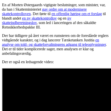
En af Morten Østergaards vigtigste beslutninger, som minister, var,
da han i Skatteministeriet
gav ordre om at modernisere
skattekontrolloven
. Det førte til
en offentlig høring om et forslag
til
blandt andet
en ny skattekontrollov
og en
ny
skatteindberetningslov
, som led i lanceringen af den såkaldte
Retssikkerhedspakke III.
Der har tidligere på året været en rumsteren om de foreslåede reglers
vidtgående karakter, og i dag lancerer Tænketanken Justitia
en
analyse om told- og skatteforvaltningens adgang til teleoplysninger
.
Det er til tider komplicerede sager, men analysen er klar og
anbefalingsværdig.
Der er også en ledsagende video: