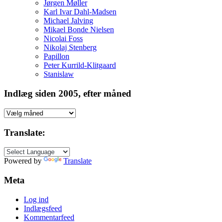
Jørgen Møller
Karl Ivar Dahl-Madsen
Michael Jalving
Mikael Bonde Nielsen
Nicolai Foss
Nikolaj Stenberg
Papillon
Peter Kurrild-Klitgaard
Stanislaw
Indlæg siden 2005, efter måned
Indlæg
siden
2005,
Translate:
efter
måned
Powered by
Translate
Meta
Log ind
Indlægsfeed
Kommentarfeed