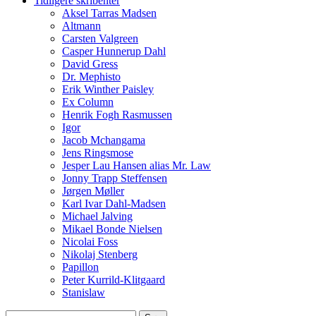
Tidligere skribenter
Aksel Tarras Madsen
Altmann
Carsten Valgreen
Casper Hunnerup Dahl
David Gress
Dr. Mephisto
Erik Winther Paisley
Ex Column
Henrik Fogh Rasmussen
Igor
Jacob Mchangama
Jens Ringsmose
Jesper Lau Hansen alias Mr. Law
Jonny Trapp Steffensen
Jørgen Møller
Karl Ivar Dahl-Madsen
Michael Jalving
Mikael Bonde Nielsen
Nicolai Foss
Nikolaj Stenberg
Papillon
Peter Kurrild-Klitgaard
Stanislaw
Søg