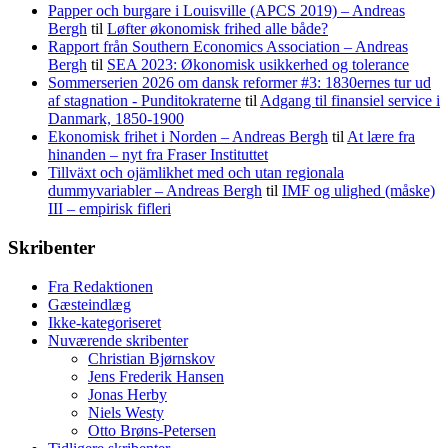
Papper och burgare i Louisville (APCS 2019) – Andreas
Bergh
til
Løfter økonomisk frihed alle både?
Rapport från Southern Economics Association – Andreas
Bergh
til
SEA 2023: Økonomisk usikkerhed og tolerance
Sommerserien 2026 om dansk reformer #3: 1830ernes tur ud
af stagnation - Punditokraterne
til
Adgang til finansiel service i
Danmark, 1850-1900
Ekonomisk frihet i Norden – Andreas Bergh
til
At lære fra
hinanden – nyt fra Fraser Instituttet
Tillväxt och ojämlikhet med och utan regionala
dummyvariabler – Andreas Bergh
til
IMF og ulighed (måske)
III – empirisk fifleri
Skribenter
Fra Redaktionen
Gæsteindlæg
Ikke-kategoriseret
Nuværende skribenter
Christian Bjørnskov
Jens Frederik Hansen
Jonas Herby
Niels Westy
Otto Brøns-Petersen