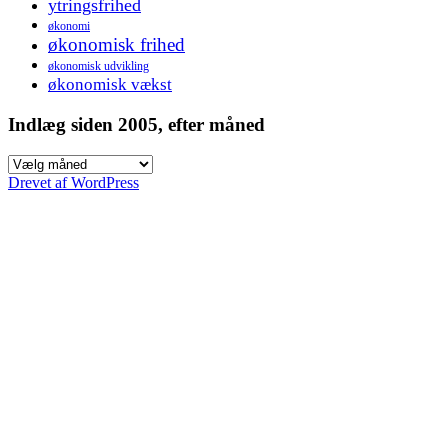
ytringsfrihed
økonomi
økonomisk frihed
økonomisk udvikling
økonomisk vækst
Indlæg siden 2005, efter måned
Indlæg
siden
Drevet af WordPress
2005,
efter
måned