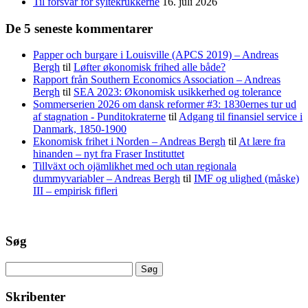
Til forsvar for syltekrukkerne
16. juli 2026
De 5 seneste kommentarer
Papper och burgare i Louisville (APCS 2019) – Andreas
Bergh
til
Løfter økonomisk frihed alle både?
Rapport från Southern Economics Association – Andreas
Bergh
til
SEA 2023: Økonomisk usikkerhed og tolerance
Sommerserien 2026 om dansk reformer #3: 1830ernes tur ud
af stagnation - Punditokraterne
til
Adgang til finansiel service i
Danmark, 1850-1900
Ekonomisk frihet i Norden – Andreas Bergh
til
At lære fra
hinanden – nyt fra Fraser Instituttet
Tillväxt och ojämlikhet med och utan regionala
dummyvariabler – Andreas Bergh
til
IMF og ulighed (måske)
III – empirisk fifleri
Søg
Søg
efter:
Skribenter