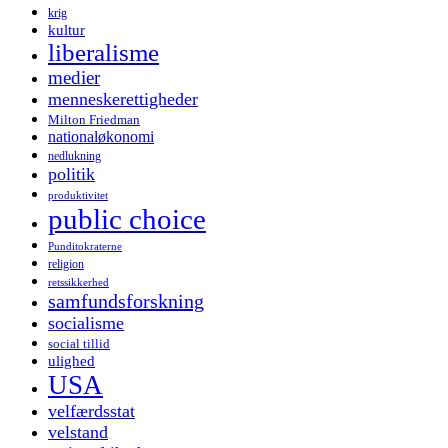
krig
kultur
liberalisme
medier
menneskerettigheder
Milton Friedman
nationaløkonomi
nedlukning
politik
produktivitet
public choice
Punditokraterne
religion
retssikkerhed
samfundsforskning
socialisme
social tillid
ulighed
USA
velfærdsstat
velstand