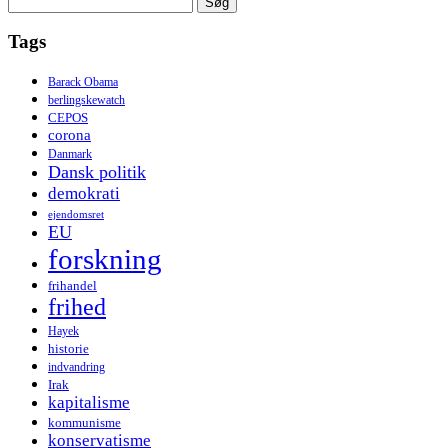
efter:
Tags
Barack Obama
berlingskewatch
CEPOS
corona
Danmark
Dansk politik
demokrati
ejendomsret
EU
forskning
frihandel
frihed
Hayek
historie
indvandring
Irak
kapitalisme
kommunisme
konservatisme