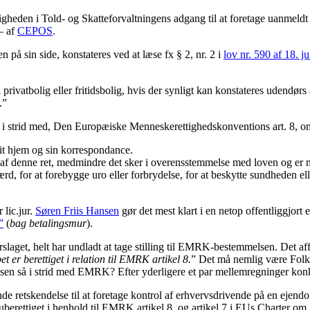
gheden i Told- og Skatteforvaltningens adgang til at foretage uanmeldt
 – af
CEPOS
.
 på sin side, konstateres ved at læse fx § 2, nr. 2 i
lov nr. 590 af 18. j
ivatbolig eller fritidsbolig, hvis der synligt kan konstateres udendørs 
.”
 i strid med, Den Europæiske Menneskerettighedskonventions art. 8, om re
, sit hjem og sin korrespondance.
af denne ret, medmindre det sker i overensstemmelse med loven og er n
rd, for at forebygge uro eller forbrydelse, for at beskytte sundheden ell
lic.jur.
Søren Friis Hansen
gør det mest klart i en netop offentliggjort 
”
(
bag betalingsmur
).
vforslaget, helt har undladt at tage stilling til EMRK-bestemmelsen. Det 
 er berettiget i relation til EMRK artikel 8.
” Det må nemlig være Folke
elsen så i strid med EMRK? Efter yderligere et par mellemregninger kon
skendelse til at foretage kontrol af erhvervsdrivende på en ejendom, de
uberettiget i henhold til EMRK artikel 8, og artikel 7 i EUs Charter om