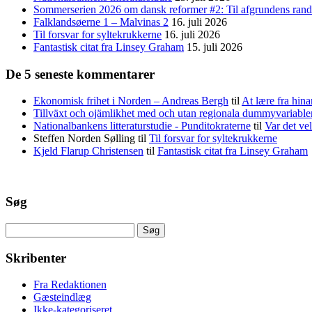
Sommerserien 2026 om dansk reformer #2: Til afgrundens rand 
Falklandsøerne 1 – Malvinas 2
16. juli 2026
Til forsvar for syltekrukkerne
16. juli 2026
Fantastisk citat fra Linsey Graham
15. juli 2026
De 5 seneste kommentarer
Ekonomisk frihet i Norden – Andreas Bergh
til
At lære fra hina
Tillväxt och ojämlikhet med och utan regionala dummyvariabl
Nationalbankens litteraturstudie - Punditokraterne
til
Var det vel
Steffen Norden Sølling
til
Til forsvar for syltekrukkerne
Kjeld Flarup Christensen
til
Fantastisk citat fra Linsey Graham
Søg
Søg
efter:
Skribenter
Fra Redaktionen
Gæsteindlæg
Ikke-kategoriseret