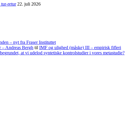
tur-retur
22. juli 2026
nden – nyt fra Fraser Instituttet
er – Andreas Bergh
til
IMF og ulighed (måske) III – empirisk fifleri
begrundet, at vi udelod syntetiske kontrolstudier i vores metastudie?