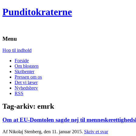
Punditokraterne
Menu
Hop til indhold
Forside
Om bloggen
Skribenter
Pressen om os
Det vi læser
Nyhedsbrev
RSS
Tag-arkiv:
emrk
Om at EU-Domtolen sagde nej til menneskerettighed
Af Nikolaj Stenberg, den 11. januar 2015.
Skriv et svar