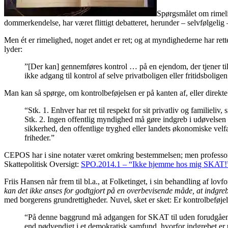
Spørgsmålet om rimeli
dommerkendelse, har været flittigt debatteret, herunder – selvfølgelig
Men ét er rimelighed, noget andet er ret; og at myndighederne har retten
lyder:
”[Der kan] gennemføres kontrol … på en ejendom, der tjener til pr
ikke adgang til kontrol af selve privatboligen eller fritidsboligen
Man kan så spørge, om kontrolbeføjelsen er på kanten af, eller direkte
“Stk. 1. Enhver har ret til respekt for sit privatliv og familieliv
Stk. 2. Ingen offentlig myndighed må gøre indgreb i udøvelsen 
sikkerhed, den offentlige tryghed eller landets økonomiske velfæ
friheder.”
CEPOS har i sine notater været omkring bestemmelsen; men professor 
Skattepolitisk Oversigt:
SPO.2014.1 – “Ikke hjemme hos mig SKAT!
Friis Hansen når frem til bl.a., at Folketinget, i sin behandling af lo
kan det ikke anses for godtgjort på en overbevisende måde, at indgrebet
med borgerens grundrettigheder. Nuvel, sket er sket: Er kontrolbeføj
“På denne baggrund må adgangen for SKAT til uden forudgående ret
end nødvendigt i et demokratisk samfund, hvorfor indgrebet er 