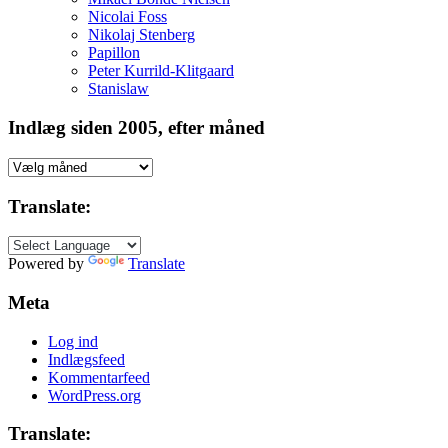
Nicolai Foss
Nikolaj Stenberg
Papillon
Peter Kurrild-Klitgaard
Stanislaw
Indlæg siden 2005, efter måned
Indlæg
siden
2005,
Translate:
efter
måned
Powered by
Translate
Meta
Log ind
Indlægsfeed
Kommentarfeed
WordPress.org
Translate: