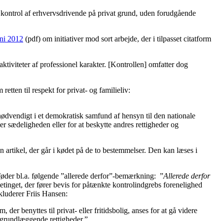
 kontrol af erhvervsdrivende på privat grund, uden forudgående
uni 2012
(pdf) om initiativer mod sort arbejde, der i tilpasset citatform
aktiviteter af professionel karakter. [Kontrollen] omfatter dog
tten til respekt for privat- og familieliv:
ødvendigt i et demokratisk samfund af hensyn til den nationale
er sædeligheden eller for at beskytte andres rettigheder og
en artikel, der går i kødet på de to bestemmelser. Den kan læses i
afføder bl.a. følgende ”allerede derfor”-bemærkning: ”
Allerede derfor
tinget, der fører bevis for påtænkte kontrolindgrebs forenelighed
kluderer Friis Hansen:
r benyttes til privat- eller fritidsbolig, anses for at gå videre
 grundlæggende rettigheder.”