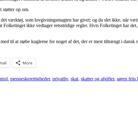
t støtter op om.
et værktøj, som lovgivningsmagten har givet; og da slet ikke, når værkt
lketinget ikke vedtager retsstridige regler. Hvis Folketinget har det, 
ed til at støbe kuglerne for noget af det, der er mest tiltrængt i dansk 
mail
More
trol
,
menneskerettigheder
,
privatliv
,
skat
,
skatter og afgifter
,
søren friis