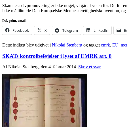
Skamlæs selvpromovering er ikke noget, vi går af vejen for. Derfor e
ikke må tiltræde Den Europæiske Menneskerettighedskonvention, og i
Del, print, email:
Facebook
X
Telegram
LinkedIn
E
Dette indlæg blev udgivet i
Nikolaj Stenberg
og tagget
emrk
,
EU
,
men
SKATs kontrolbeføjelser i lyset af EMRK art. 8
Af Nikolaj Stenberg, den 4. februar 2014.
Skriv et svar