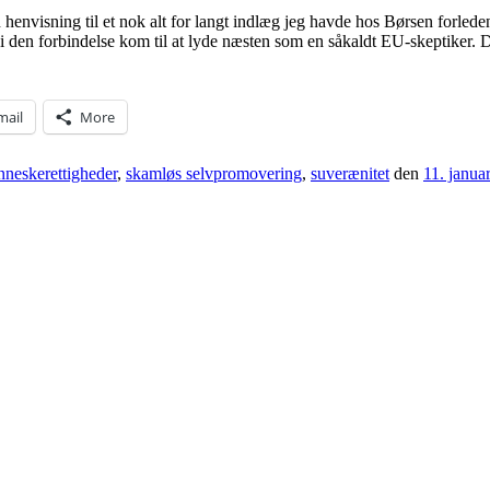
n henvisning til et nok alt for langt indlæg jeg havde hos Børsen forl
 den forbindelse kom til at lyde næsten som en såkaldt EU-skeptiker. 
mail
More
neskerettigheder
,
skamløs selvpromovering
,
suverænitet
den
11. janua