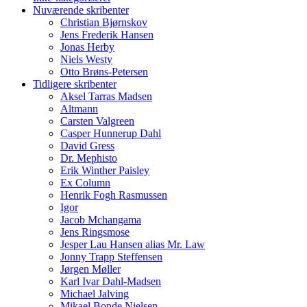
Nuværende skribenter
Christian Bjørnskov
Jens Frederik Hansen
Jonas Herby
Niels Westy
Otto Brøns-Petersen
Tidligere skribenter
Aksel Tarras Madsen
Altmann
Carsten Valgreen
Casper Hunnerup Dahl
David Gress
Dr. Mephisto
Erik Winther Paisley
Ex Column
Henrik Fogh Rasmussen
Igor
Jacob Mchangama
Jens Ringsmose
Jesper Lau Hansen alias Mr. Law
Jonny Trapp Steffensen
Jørgen Møller
Karl Ivar Dahl-Madsen
Michael Jalving
Mikael Bonde Nielsen