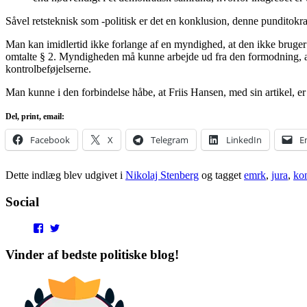
Såvel retsteknisk som -politisk er det en konklusion, denne punditokra
Man kan imidlertid ikke forlange af en myndighed, at den ikke bruger d
omtalte § 2. Myndigheden må kunne arbejde ud fra den formodning, at Fo
kontrolbeføjelserne.
Man kunne i den forbindelse håbe, at Friis Hansen, med sin artikel, er m
Del, print, email:
Facebook
X
Telegram
LinkedIn
E
Dette indlæg blev udgivet i
Nikolaj Stenberg
og tagget
emrk
,
jura
,
kon
Social
View
View
punditokraterne’s
punditokraterne’s
profile
profile
Vinder af bedste politiske blog!
on
on
Facebook
Twitter