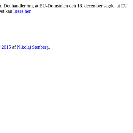
eden. Det handler om, at EU-Domstolen den 18. december sagde, at EU
Det kan
læses her
.
r 2015
af
Nikolaj Stenberg
.