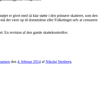
øjet er givet med så klar støtte i den primære skatteret, som den
må det være op til domstolene eller Folketinget selv at censurere
ret: En revision af den gamle skattekontrollov.
 hansen
den
4. februar 2014
af
Nikolaj Stenberg
.