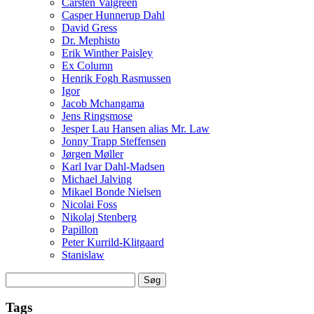
Carsten Valgreen
Casper Hunnerup Dahl
David Gress
Dr. Mephisto
Erik Winther Paisley
Ex Column
Henrik Fogh Rasmussen
Igor
Jacob Mchangama
Jens Ringsmose
Jesper Lau Hansen alias Mr. Law
Jonny Trapp Steffensen
Jørgen Møller
Karl Ivar Dahl-Madsen
Michael Jalving
Mikael Bonde Nielsen
Nicolai Foss
Nikolaj Stenberg
Papillon
Peter Kurrild-Klitgaard
Stanislaw
Søg
efter:
Tags