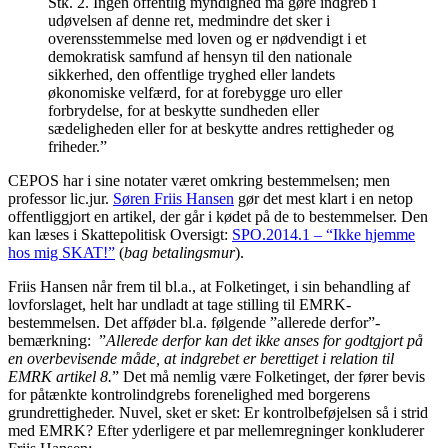
Stk. 2. Ingen offentlig myndighed må gøre indgreb i
udøvelsen af denne ret, medmindre det sker i
overensstemmelse med loven og er nødvendigt i et
demokratisk samfund af hensyn til den nationale
sikkerhed, den offentlige tryghed eller landets
økonomiske velfærd, for at forebygge uro eller
forbrydelse, for at beskytte sundheden eller
sædeligheden eller for at beskytte andres rettigheder og
friheder.”
CEPOS har i sine notater været omkring bestemmelsen; men
professor lic.jur.
Søren Friis Hansen
gør det mest klart i en netop
offentliggjort en artikel, der går i kødet på de to bestemmelser. Den
kan læses i Skattepolitisk Oversigt:
SPO.2014.1 – “Ikke hjemme
hos mig SKAT!”
(
bag betalingsmur
).
Friis Hansen når frem til bl.a., at Folketinget, i sin behandling af
lovforslaget, helt har undladt at tage stilling til EMRK-
bestemmelsen. Det afføder bl.a. følgende ”allerede derfor”-
bemærkning: ”
Allerede derfor kan det ikke anses for godtgjort på
en overbevisende måde, at indgrebet er berettiget i relation til
EMRK artikel 8.
” Det må nemlig være Folketinget, der fører bevis
for påtænkte kontrolindgrebs forenelighed med borgerens
grundrettigheder. Nuvel, sket er sket: Er kontrolbeføjelsen så i strid
med EMRK? Efter yderligere et par mellemregninger konkluderer