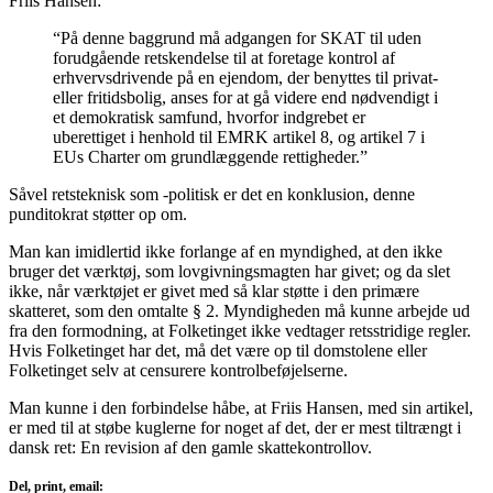
Friis Hansen:
“På denne baggrund må adgangen for SKAT til uden
forudgående retskendelse til at foretage kontrol af
erhvervsdrivende på en ejendom, der benyttes til privat-
eller fritidsbolig, anses for at gå videre end nødvendigt i
et demokratisk samfund, hvorfor indgrebet er
uberettiget i henhold til EMRK artikel 8, og artikel 7 i
EUs Charter om grundlæggende rettigheder.”
Såvel retsteknisk som -politisk er det en konklusion, denne
punditokrat støtter op om.
Man kan imidlertid ikke forlange af en myndighed, at den ikke
bruger det værktøj, som lovgivningsmagten har givet; og da slet
ikke, når værktøjet er givet med så klar støtte i den primære
skatteret, som den omtalte § 2. Myndigheden må kunne arbejde ud
fra den formodning, at Folketinget ikke vedtager retsstridige regler.
Hvis Folketinget har det, må det være op til domstolene eller
Folketinget selv at censurere kontrolbeføjelserne.
Man kunne i den forbindelse håbe, at Friis Hansen, med sin artikel,
er med til at støbe kuglerne for noget af det, der er mest tiltrængt i
dansk ret: En revision af den gamle skattekontrollov.
Del, print, email: