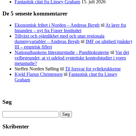
Fantastisk citat fra Linsey Graham
15. juli 2026
De 5 seneste kommentarer
Ekonomisk frihet i Norden – Andreas Bergh
til
At lære fra
hinanden – nyt fra Fraser Instituttet
Tillväxt och ojämlikhet med och utan regionala
dummyvariabler – Andreas Bergh
til
IMF og ulighed (måske)
III – empirisk fifleri
Nationalbankens litteraturstudie - Punditokraterne
til
Var det
velbegrundet, at vi udelod syntetiske kontrolstudier i vores
metastudie?
Steffen Norden Sølling
til
Til forsvar for syltekrukkerne
Kjeld Flarup Christensen
til
Fantastisk citat fra Linsey
Graham
Søg
Søg
efter:
Skribenter