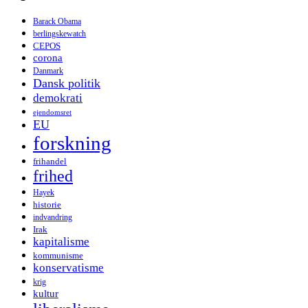
Barack Obama
berlingskewatch
CEPOS
corona
Danmark
Dansk politik
demokrati
ejendomsret
EU
forskning
frihandel
frihed
Hayek
historie
indvandring
Irak
kapitalisme
kommunisme
konservatisme
krig
kultur