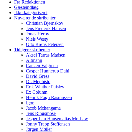
Fra Redaktionen
Gæsteindlæg
Ikke-kategoriseret
Nuværende skribenter
Christian Bjørnskov
Jens Frederik Hansen
Jonas Herby
Niels Westy
Otto Brøns-Petersen
Tidligere skribenter
Aksel Tarras Madsen
Altmann
Carsten Valgreen
Casper Hunnerup Dahl
David Gress
Dr. Mephisto
Erik Winther Paisley
Ex Column
Henrik Fogh Rasmussen
Igor
Jacob Mchangama
Jens Ringsmose
Jesper Lau Hansen alias Mr. Law
Jonny Trapp Steffensen
Jørgen Møller