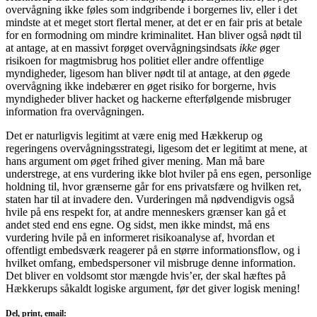
overvågning ikke føles som indgribende i borgernes liv, eller i det
mindste at et meget stort flertal mener, at det er en fair pris at betale
for en formodning om mindre kriminalitet. Han bliver også nødt til
at antage, at en massivt forøget overvågningsindsats
ikke
øger
risikoen for magtmisbrug hos politiet eller andre offentlige
myndigheder, ligesom han bliver nødt til at antage, at den øgede
overvågning ikke indebærer en øget risiko for borgerne, hvis
myndigheder bliver hacket og hackerne efterfølgende misbruger
information fra overvågningen.
Det er naturligvis legitimt at være enig med Hækkerup og
regeringens overvågningsstrategi, ligesom det er legitimt at mene, at
hans argument om øget frihed giver mening. Man må bare
understrege, at ens vurdering ikke blot hviler på ens egen, personlige
holdning til, hvor grænserne går for ens privatsfære og hvilken ret,
staten har til at invadere den. Vurderingen må nødvendigvis også
hvile på ens respekt for, at andre menneskers grænser kan gå et
andet sted end ens egne. Og sidst, men ikke mindst, må ens
vurdering hvile på en informeret risikoanalyse af, hvordan et
offentligt embedsværk reagerer på en større informationsflow, og i
hvilket omfang, embedspersoner vil misbruge denne information.
Det bliver en voldsomt stor mængde hvis’er, der skal hæftes på
Hækkerups såkaldt logiske argument, før det giver logisk mening!
Del, print, email: