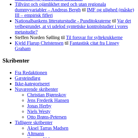
Tillväxt och ojämlikhet med och utan regionala
dummyvariabler – Andreas Bergh
til
IMF og ulighed (måske)
III – empirisk fifleri
Nationalbankens litteraturstudie - Punditokraterne
til
Var det
velbegrundet, at vi udelod syntetiske kontrolstudier i vores
metastudie?
Steffen Norden Sølling
til
Til forsvar for syltekrukkerne
Kjeld Flarup Christensen
til
Fantastisk citat fra Linsey
Graham
Skribenter
Fra Redaktionen
Gæsteindlæg
Ikke-kategoriseret
Nuværende skribenter
Christian Bjørnskov
Jens Frederik Hansen
Jonas Herby
Niels Westy
Otto Brøns-Petersen
Tidligere skribenter
Aksel Tarras Madsen
Altmann