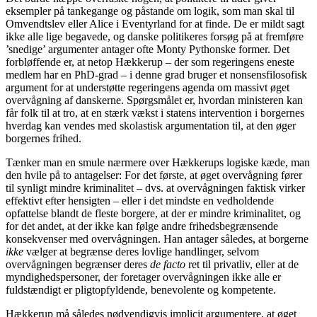
eksempler på tankegange og påstande om logik, som man skal til
Omvendtslev eller Alice i Eventyrland for at finde. De er mildt sagt
ikke alle lige begavede, og danske politikeres forsøg på at fremføre
’snedige’ argumenter antager ofte Monty Pythonske former. Det
forbløffende er, at netop Hækkerup – der som regeringens eneste
medlem har en PhD-grad – i denne grad bruger et nonsensfilosofisk
argument for at understøtte regeringens agenda om massivt øget
overvågning af danskerne. Spørgsmålet er, hvordan ministeren kan
får folk til at tro, at en stærk vækst i statens intervention i borgernes
hverdag kan vendes med skolastisk argumentation til, at den øger
borgernes frihed.
Tænker man en smule nærmere over Hækkerups logiske kæde, man
den hvile på to antagelser: For det første, at øget overvågning fører
til synligt mindre kriminalitet – dvs. at overvågningen faktisk virker
effektivt efter hensigten – eller i det mindste en vedholdende
opfattelse blandt de fleste borgere, at der er mindre kriminalitet, og
for det andet, at der ikke kan følge andre frihedsbegrænsende
konsekvenser med overvågningen. Han antager således, at borgerne
ikke
vælger at begrænse deres lovlige handlinger, selvom
overvågningen begrænser deres
de facto
ret til privatliv, eller at de
myndighedspersoner, der foretager overvågningen ikke alle er
fuldstændigt er pligtopfyldende, benevolente og kompetente.
Hækkerup må således nødvendigvis implicit argumentere, at øget