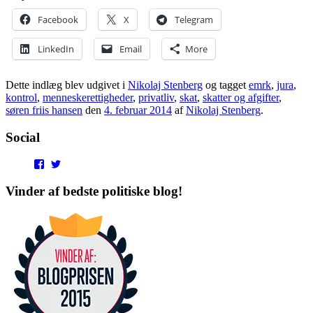
Facebook
X
Telegram
LinkedIn
Email
More
Dette indlæg blev udgivet i
Nikolaj Stenberg
og tagget
emrk
,
jura
,
kontrol
,
menneskerettigheder
,
privatliv
,
skat
,
skatter og afgifter
,
søren friis hansen
den
4. februar 2014
af
Nikolaj Stenberg
.
Social
View
View
punditokraterne’s
punditokraterne’s
profile
profile
Vinder af bedste politiske blog!
on
on
Facebook
Twitter