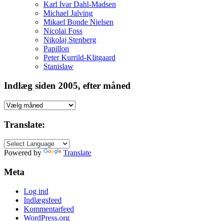
Karl Ivar Dahl-Madsen
Michael Jalving
Mikael Bonde Nielsen
Nicolai Foss
Nikolaj Stenberg
Papillon
Peter Kurrild-Klitgaard
Stanislaw
Indlæg siden 2005, efter måned
Indlæg
siden
2005,
Translate:
efter
måned
Powered by
Translate
Meta
Log ind
Indlægsfeed
Kommentarfeed
WordPress.org