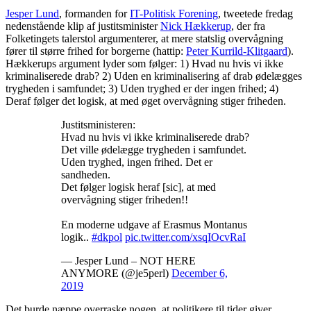
Jesper Lund
, formanden for
IT-Politisk Forening
, tweetede fredag
nedenstående klip af justitsminister
Nick Hækkerup
, der fra
Folketingets talerstol argumenterer, at mere statslig overvågning
fører til større frihed for borgerne (hattip:
Peter Kurrild-Klitgaard
).
Hækkerups argument lyder som følger: 1) Hvad nu hvis vi ikke
kriminaliserede drab? 2) Uden en kriminalisering af drab ødelægges
trygheden i samfundet; 3) Uden tryghed er der ingen frihed; 4)
Deraf følger det logisk, at med øget overvågning stiger friheden.
Justitsministeren:
Hvad nu hvis vi ikke kriminaliserede drab?
Det ville ødelægge trygheden i samfundet.
Uden tryghed, ingen frihed. Det er
sandheden.
Det følger logisk heraf [sic], at med
overvågning stiger friheden!!
En moderne udgave af Erasmus Montanus
logik..
#dkpol
pic.twitter.com/xsqIOcvRaI
— Jesper Lund – NOT HERE
ANYMORE (@je5perl)
December 6,
2019
Det burde næppe overraske nogen, at politikere til tider giver