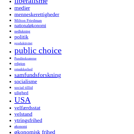
liberalisme
medier
menneskerettigheder
Milton Friedman
nationaløkonomi
nedlukning
politik
produktivitet
public choice
Punditokraterne
religion
retssikkerhed
samfundsforskning
socialisme
social tillid
ulighed
USA
velfærdsstat
velstand
ytringsfrihed
økonomi
økonomisk frihed