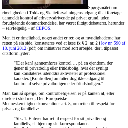
Spørgsmålet om
rimeligheden i Told- og Skatteforvaltningens adgang til at foretage
uanmeldt kontrol af erhvervsdrivende på privat grund, uden
forudgående dommerkendelse, har været flittigt debatteret, herunder
– selvfølgelig – af
CEPOS
.
Men ét er rimelighed, noget andet er ret; og at myndighederne har
retten på sin side, konstateres ved at læse fx § 2, nr. 2 i
lov nr. 590 af
18. juni 2012
(pdf) om initiativer mod sort arbejde, der i tilpasset
citatform lyder:
”[Der kan] gennemføres kontrol … på en ejendom, der
tjener til privatbolig eller fritidsbolig, hvis der synligt
kan konstateres udendørs aktiviteter af professionel
karakter. [Kontrollen] omfatter dog ikke adgang til
kontrol af selve privatboligen eller fritidsboligen.”
Man kan så spørge, om kontrolbeføjelsen er på kanten af, eller
direkte i strid med, Den Europæiske
Menneskerettighedskonventions art. 8, om retten til respekt for
privat- og familieliv:
“Stk. 1. Enhver har ret til respekt for sit privatliv og
familieliv, sit hjem og sin korrespondance.