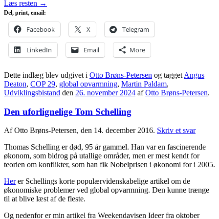
Læs resten
→
Del, print, email:
Facebook
X
Telegram
LinkedIn
Email
More
Dette indlæg blev udgivet i
Otto Brøns-Petersen
og tagget
Angus
Deaton
,
COP 29
,
global opvarmning
,
Martin Paldam
,
Udviklingsbistand
den
26. november 2024
af
Otto Brøns-Petersen
.
Den uforlignelige Tom Schelling
Af Otto Brøns-Petersen, den 14. december 2016.
Skriv et svar
Thomas Schelling er død, 95 år gammel. Han var en fascinerende
økonom, som bidrog på utallige områder, men er mest kendt for
teorien om konflikter, som han fik Nobelprisen i økonomi for i 2005.
Her
er Schellings korte populærvidenskabelige artikel om de
økonomiske problemer ved global opvarmning. Den kunne trænge
til at blive læst af de fleste.
Og nedenfor er min artikel fra Weekendavisen Ideer fra oktober