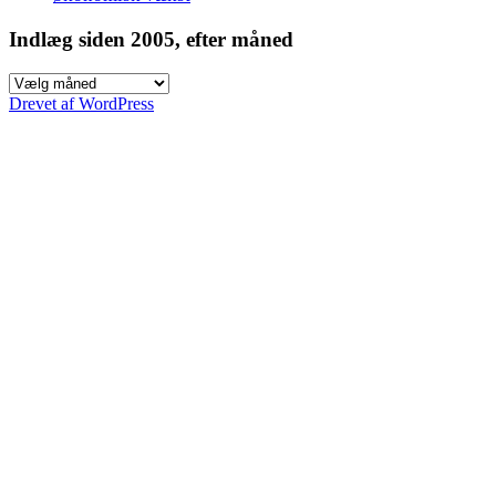
Indlæg siden 2005, efter måned
Indlæg
siden
Drevet af WordPress
2005,
efter
måned