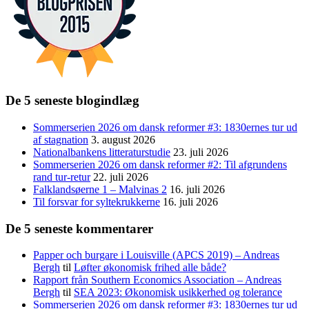
De 5 seneste blogindlæg
Sommerserien 2026 om dansk reformer #3: 1830ernes tur ud
af stagnation
3. august 2026
Nationalbankens litteraturstudie
23. juli 2026
Sommerserien 2026 om dansk reformer #2: Til afgrundens
rand tur-retur
22. juli 2026
Falklandsøerne 1 – Malvinas 2
16. juli 2026
Til forsvar for syltekrukkerne
16. juli 2026
De 5 seneste kommentarer
Papper och burgare i Louisville (APCS 2019) – Andreas
Bergh
til
Løfter økonomisk frihed alle både?
Rapport från Southern Economics Association – Andreas
Bergh
til
SEA 2023: Økonomisk usikkerhed og tolerance
Sommerserien 2026 om dansk reformer #3: 1830ernes tur ud