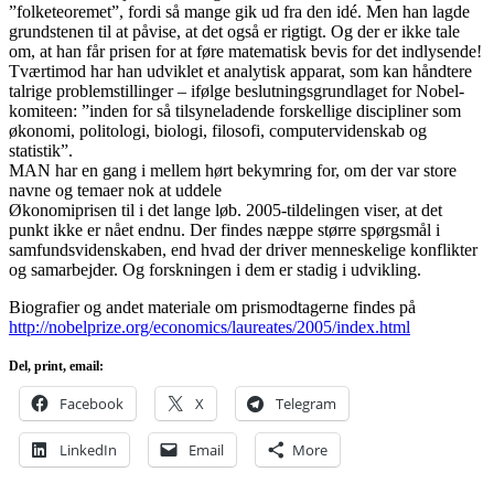
”folketeoremet”, fordi så mange gik ud fra den idé. Men han lagde
grundstenen til at påvise, at det også er rigtigt. Og der er ikke tale
om, at han får prisen for at føre matematisk bevis for det indlysende!
Tværtimod har han udviklet et analytisk apparat, som kan håndtere
talrige problemstillinger – ifølge beslutningsgrundlaget for Nobel-
komiteen: ”inden for så tilsyneladende forskellige discipliner som
økonomi, politologi, biologi, filosofi, computervidenskab og
statistik”.
MAN har en gang i mellem hørt bekymring for, om der var store
navne og temaer nok at uddele
Økonomiprisen til i det lange løb. 2005-tildelingen viser, at det
punkt ikke er nået endnu. Der findes næppe større spørgsmål i
samfundsvidenskaben, end hvad der driver menneskelige konflikter
og samarbejder. Og forskningen i dem er stadig i udvikling.
Biografier og andet materiale om prismodtagerne findes på
http://nobelprize.org/economics/laureates/2005/index.html
Del, print, email:
Facebook
X
Telegram
LinkedIn
Email
More