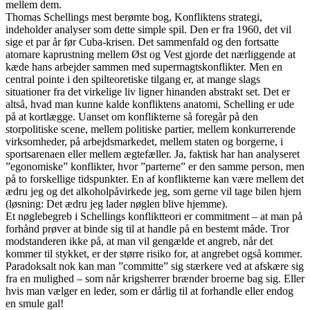
mellem dem.
Thomas Schellings mest berømte bog, Konfliktens strategi,
indeholder analyser som dette simple spil. Den er fra 1960, det vil
sige et par år før Cuba-krisen. Det sammenfald og den fortsatte
atomare kaprustning mellem Øst og Vest gjorde det nærliggende at
kæde hans arbejder sammen med supermagtskonflikter. Men en
central pointe i den spilteoretiske tilgang er, at mange slags
situationer fra det virkelige liv ligner hinanden abstrakt set. Det er
altså, hvad man kunne kalde konfliktens anatomi, Schelling er ude
på at kortlægge. Uanset om konflikterne så foregår på den
storpolitiske scene, mellem politiske partier, mellem konkurrerende
virksomheder, på arbejdsmarkedet, mellem staten og borgerne, i
sportsarenaen eller mellem ægtefæller. Ja, faktisk har han analyseret
”egonomiske” konflikter, hvor ”parterne” er den samme person, men
på to forskellige tidspunkter. En af konflikterne kan være mellem det
ædru jeg og det alkoholpåvirkede jeg, som gerne vil tage bilen hjem
(løsning: Det ædru jeg lader nøglen blive hjemme).
Et nøglebegreb i Schellings konfliktteori er commitment – at man på
forhånd prøver at binde sig til at handle på en bestemt måde. Tror
modstanderen ikke på, at man vil gengælde et angreb, når det
kommer til stykket, er der større risiko for, at angrebet også kommer.
Paradoksalt nok kan man ”committe” sig stærkere ved at afskære sig
fra en mulighed – som når krigsherrer brænder broerne bag sig. Eller
hvis man vælger en leder, som er dårlig til at forhandle eller endog
en smule gal!