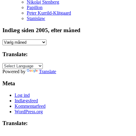
Nikolaj Stenberg
Papillon
Peter Kurrild-Klitgaard
Stanislaw
Indlæg siden 2005, efter måned
Indlæg
siden
2005,
Translate:
efter
måned
Powered by
Translate
Meta
Log ind
Indlægsfeed
Kommentarfeed
WordPress.org
Translate: