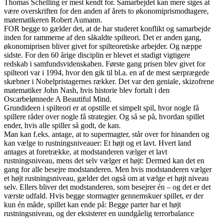
Thomas Schelling er mest kendt for. Samarbejdet kan mere siges at
være overskriften for den anden af årets to økonomiprismodtagere,
matematikeren Robert Aumann.
FOR begge to gælder det, at de har studeret konflikt og samarbejde
inden for rammerne af den såkaldte spilteori. Det er anden gang,
økonomiprisen bliver givet for spilteoretiske arbejder. Og næppe
sidste. For den 60 årige disciplin er blevet et stadigt vigtigere
redskab i samfundsvidenskaben. Første gang prisen blev givet for
spilteori var i 1994, hvor den gik til bl.a. en af de mest særprægede
skæbner i Nobelpristagernes rækker. Det var den geniale, skizofrene
matematiker John Nash, hvis historie blev fortalt i den
Oscarbelønnede A Beautiful Mind.
Grundideen i spilteori er at opstille et simpelt spil, hvor nogle få
spillere råder over nogle få strategier. Og så se på, hvordan spillet
ender, hvis alle spiller så godt, de kan.
Man kan f.eks. antage, at to supermagter, står over for hinanden og
kan vælge to rustningsniveauer: Et højt og et lavt. Hvert land
antages at foretrække, at modstanderen vælger et lavt
rustningsniveau, mens det selv vælger et højt: Dermed kan det en
gang for alle besejre modstanderen. Men hvis modstanderen vælger
et højt rustningsniveau, gælder det også om at vælge et højt niveau
selv. Ellers bliver det modstanderen, som besejrer én – og det er det
værste udfald. Hvis begge stormagter gennemskuer spillet, er der
kun én måde, spillet kan ende på: Begge parter har et højt
rustningsniveau, og der eksisterer en uundgåelig terrorbalance