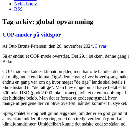
Nyhedsbrev
RSS
Tag-arkiv:
global opvarmning
COP-møder på vildspor
Af Otto Brøns-Petersen, den 26. november 2024.
3 svar
Så er endnu et COP-møde overstået. Det 29. i rækken, denne gang i
Baku.
COP-møderne kaldes klimatopmøder, men har ofte handlet det om
alt mulig andet end klima. Også denne gang hvor hovedspørgsmålet
endnu en gang var, om og hvor meget ”de rige” lande skal betale i
klimabistand til ”de fattige”. Man blev enige om at hæve beløbet til
300 mia. USD (godt 2.000 mia. kroner), hvilket er en tredobling af
det hidtidige beløb. Men det er fortsat et godt spørgsmål, hvor
mange af pengene der vil blive overført, når det kommer til stykket.
Spørgsmålet er dog helt grundlæggende, om der er en god grund til
at overføre midler til regeringerne i den tredje verden på grund af
klimaforandringer. Umiddelbart kunne det måske godt se sådan ud.