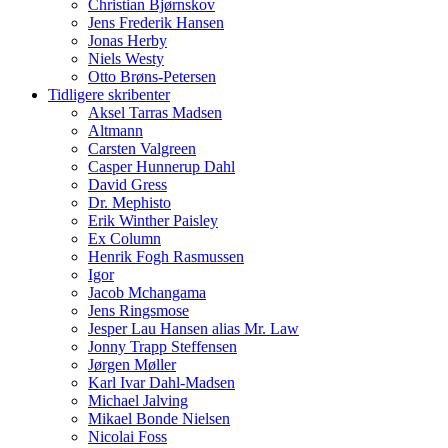
Christian Bjørnskov
Jens Frederik Hansen
Jonas Herby
Niels Westy
Otto Brøns-Petersen
Tidligere skribenter
Aksel Tarras Madsen
Altmann
Carsten Valgreen
Casper Hunnerup Dahl
David Gress
Dr. Mephisto
Erik Winther Paisley
Ex Column
Henrik Fogh Rasmussen
Igor
Jacob Mchangama
Jens Ringsmose
Jesper Lau Hansen alias Mr. Law
Jonny Trapp Steffensen
Jørgen Møller
Karl Ivar Dahl-Madsen
Michael Jalving
Mikael Bonde Nielsen
Nicolai Foss