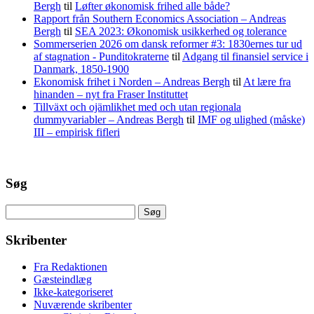
Bergh
til
Løfter økonomisk frihed alle både?
Rapport från Southern Economics Association – Andreas
Bergh
til
SEA 2023: Økonomisk usikkerhed og tolerance
Sommerserien 2026 om dansk reformer #3: 1830ernes tur ud
af stagnation - Punditokraterne
til
Adgang til finansiel service i
Danmark, 1850-1900
Ekonomisk frihet i Norden – Andreas Bergh
til
At lære fra
hinanden – nyt fra Fraser Instituttet
Tillväxt och ojämlikhet med och utan regionala
dummyvariabler – Andreas Bergh
til
IMF og ulighed (måske)
III – empirisk fifleri
Søg
Søg
efter:
Skribenter
Fra Redaktionen
Gæsteindlæg
Ikke-kategoriseret
Nuværende skribenter