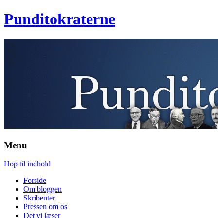
Punditokraterne
Menu
Hop til indhold
Forside
Om bloggen
Skribenter
Pressen om os
Det vi læser