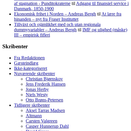
af stagnation - Punditokraterne
til
Adgang til finansiel service i
Danmark, 1850-1900
Ekonomisk frihet i Norden – Andreas Bergh
til
At lære fra
hinanden – nyt fra Fraser Instituttet
Tillväxt och ojämlikhet med och utan regionala
dummyvariabler – Andreas Bergh
til
IMF og ulighed (måske)
III – empirisk fifleri
Skribenter
Fra Redaktionen
Gæsteindlæg
Ikke-kategoriseret
Nuværende skribenter
Christian Bjørnskov
Jens Frederik Hansen
Jonas Herby
Niels Westy
Otto Brøns-Petersen
Tidligere skribenter
Aksel Tarras Madsen
Altmann
Carsten Valgreen
Casper Hunnerup Dahl