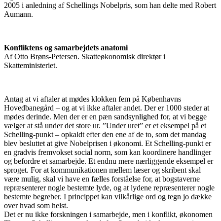
2005 i anledning af Schellings Nobelpris, som han delte med Robert
Aumann.
Konfliktens og samarbejdets anatomi
Af Otto Brøns-Petersen. Skatteøkonomisk direktør i
Skatteministeriet.
Antag at vi aftaler at mødes klokken fem på Københavns
Hovedbanegård – og at vi ikke aftaler andet. Der er 1000 steder at
mødes derinde. Men der er en pæn sandsynlighed for, at vi begge
vælger at stå under det store ur. ”Under uret” er et eksempel på et
Schelling-punkt – opkaldt efter den ene af de to, som det mandag
blev besluttet at give Nobelprisen i økonomi. Et Schelling-punkt er
en gradvis fremvokset social norm, som kan koordinere handlinger
og befordre et samarbejde. Et endnu mere nærliggende eksempel er
sproget. For at kommunikationen mellem læser og skribent skal
være mulig, skal vi have en fælles forståelse for, at bogstaverne
repræsenterer nogle bestemte lyde, og at lydene repræsenterer nogle
bestemte begreber. I princippet kan vilkårlige ord og tegn jo dække
over hvad som helst.
Det er nu ikke forskningen i samarbejde, men i konflikt, økonomen