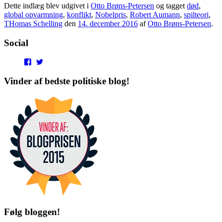
Dette indlæg blev udgivet i
Otto Brøns-Petersen
og tagget
død
,
global opvarmning
,
konflikt
,
Nobelpris
,
Robert Aumann
,
spilteori
,
THomas Schelling
den
14. december 2016
af
Otto Brøns-Petersen
.
Social
View
View
punditokraterne’s
punditokraterne’s
profile
profile
Vinder af bedste politiske blog!
on
on
Facebook
Twitter
Følg bloggen!