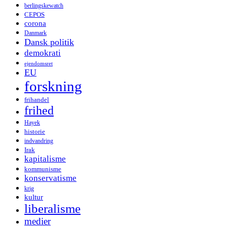
berlingskewatch
CEPOS
corona
Danmark
Dansk politik
demokrati
ejendomsret
EU
forskning
frihandel
frihed
Hayek
historie
indvandring
Irak
kapitalisme
kommunisme
konservatisme
krig
kultur
liberalisme
medier