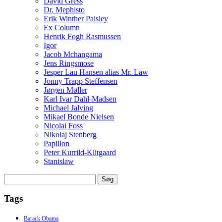
David Gress
Dr. Mephisto
Erik Winther Paisley
Ex Column
Henrik Fogh Rasmussen
Igor
Jacob Mchangama
Jens Ringsmose
Jesper Lau Hansen alias Mr. Law
Jonny Trapp Steffensen
Jørgen Møller
Karl Ivar Dahl-Madsen
Michael Jalving
Mikael Bonde Nielsen
Nicolai Foss
Nikolaj Stenberg
Papillon
Peter Kurrild-Klitgaard
Stanislaw
Søg
efter:
Tags
Barack Obama