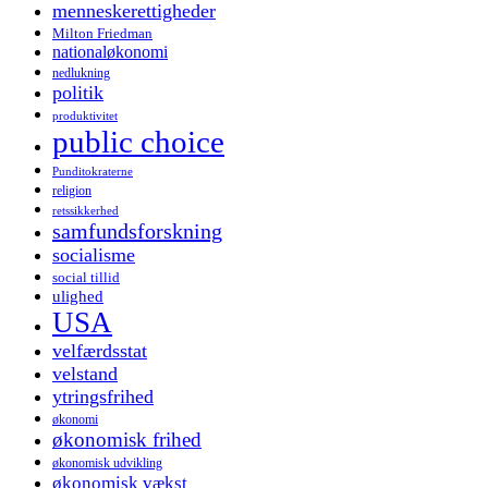
menneskerettigheder
Milton Friedman
nationaløkonomi
nedlukning
politik
produktivitet
public choice
Punditokraterne
religion
retssikkerhed
samfundsforskning
socialisme
social tillid
ulighed
USA
velfærdsstat
velstand
ytringsfrihed
økonomi
økonomisk frihed
økonomisk udvikling
økonomisk vækst