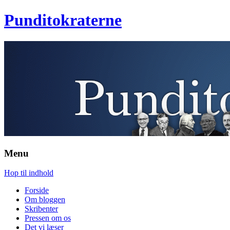
Punditokraterne
Menu
Hop til indhold
Forside
Om bloggen
Skribenter
Pressen om os
Det vi læser