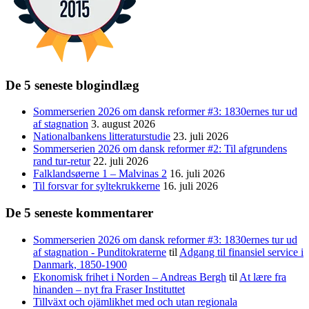
De 5 seneste blogindlæg
Sommerserien 2026 om dansk reformer #3: 1830ernes tur ud
af stagnation
3. august 2026
Nationalbankens litteraturstudie
23. juli 2026
Sommerserien 2026 om dansk reformer #2: Til afgrundens
rand tur-retur
22. juli 2026
Falklandsøerne 1 – Malvinas 2
16. juli 2026
Til forsvar for syltekrukkerne
16. juli 2026
De 5 seneste kommentarer
Sommerserien 2026 om dansk reformer #3: 1830ernes tur ud
af stagnation - Punditokraterne
til
Adgang til finansiel service i
Danmark, 1850-1900
Ekonomisk frihet i Norden – Andreas Bergh
til
At lære fra
hinanden – nyt fra Fraser Instituttet
Tillväxt och ojämlikhet med och utan regionala