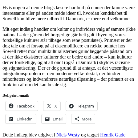
Hvis nogen af denne blogs læsere har bud på emner der kunne være
interessante eller på anden måde ideer til, hvordan kendskabet til
Sowell kan blive mere udbredt i Danmark, er mere end velkomne.
Mit eget indlæg handler om kultur og individers valg af samme (ikke
national – der går en del borgerlige går helt galt i byen og vores
forskellige kulturer står tilbage som rene postulater). Primært er der
dog tale om et forsøg på at eksemplificere en række pointer hos
Sowell rettet mod multikulturalisternes grundlæggende påstand om
at der ikke eksisterer kulturer der er bedre end andre – kun kulturer
der er forskellige, og at alt ondt (også i Danmark) skyldes racisme
og stigmatisering. Der er dog grund til at antage, at det væsentligste
integrationsproblem er den moderne velfærdsstat, der hindrer
minoriteters og indvandreres naturlige tilpasning – der primært er en
funktion af om det kan betale sig.
Del, print, email:
Facebook
X
Telegram
LinkedIn
Email
More
Dette indlæg blev udgivet i
Niels Westy
og tagget
Henrik Gade
,