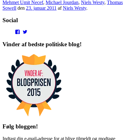
Mehmet Umit Necef
,
Michael Jourdan
,
Niels Westy
,
Thomas
Sowell
den
23. januar 2011
af
Niels Westy
.
Social
View
View
punditokraterne’s
punditokraterne’s
profile
profile
Vinder af bedste politiske blog!
on
on
Facebook
Twitter
Følg bloggen!
Indtast din e-mail-adresse for at blive tilmeldt og modtage