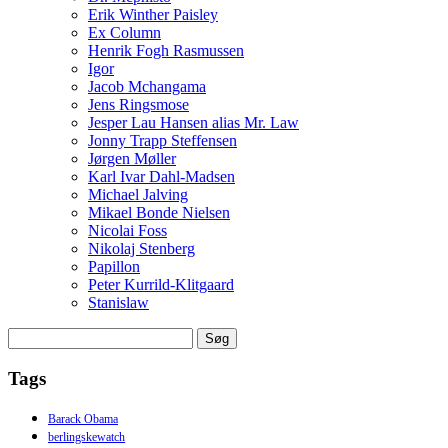
Erik Winther Paisley
Ex Column
Henrik Fogh Rasmussen
Igor
Jacob Mchangama
Jens Ringsmose
Jesper Lau Hansen alias Mr. Law
Jonny Trapp Steffensen
Jørgen Møller
Karl Ivar Dahl-Madsen
Michael Jalving
Mikael Bonde Nielsen
Nicolai Foss
Nikolaj Stenberg
Papillon
Peter Kurrild-Klitgaard
Stanislaw
Søg
efter:
Tags
Barack Obama
berlingskewatch