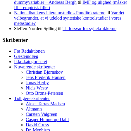
dummyvariabler – Andreas Bergh
til
IMF og ulighed (måske)
III – empirisk fifleri
Nationalbankens litteraturstudie - Punditokraterne
til
Var det
velbegrundet, at vi udelod syntetiske kontrolstudier i vores
metastudie?
Steffen Norden Sølling
til
Til forsvar for syltekrukkerne
Skribenter
Fra Redaktionen
Gæsteindlæg
Ikke-kategoriseret
Nuværende skribenter
Christian Bjørnskov
Jens Frederik Hansen
Jonas Herby
Niels Westy
Otto Brøns-Petersen
Tidligere skribenter
Aksel Tarras Madsen
Altmann
Carsten Valgreen
Casper Hunnerup Dahl
David Gress
Dr. Mephisto