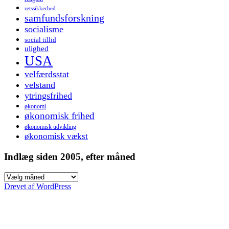
retssikkerhed
samfundsforskning
socialisme
social tillid
ulighed
USA
velfærdsstat
velstand
ytringsfrihed
økonomi
økonomisk frihed
økonomisk udvikling
økonomisk vækst
Indlæg siden 2005, efter måned
Indlæg
siden
Drevet af WordPress
2005,
efter
måned