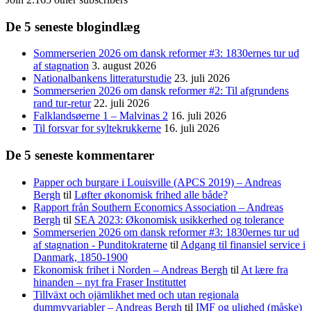
De 5 seneste blogindlæg
Sommerserien 2026 om dansk reformer #3: 1830ernes tur ud
af stagnation
3. august 2026
Nationalbankens litteraturstudie
23. juli 2026
Sommerserien 2026 om dansk reformer #2: Til afgrundens
rand tur-retur
22. juli 2026
Falklandsøerne 1 – Malvinas 2
16. juli 2026
Til forsvar for syltekrukkerne
16. juli 2026
De 5 seneste kommentarer
Papper och burgare i Louisville (APCS 2019) – Andreas
Bergh
til
Løfter økonomisk frihed alle både?
Rapport från Southern Economics Association – Andreas
Bergh
til
SEA 2023: Økonomisk usikkerhed og tolerance
Sommerserien 2026 om dansk reformer #3: 1830ernes tur ud
af stagnation - Punditokraterne
til
Adgang til finansiel service i
Danmark, 1850-1900
Ekonomisk frihet i Norden – Andreas Bergh
til
At lære fra
hinanden – nyt fra Fraser Instituttet
Tillväxt och ojämlikhet med och utan regionala
dummyvariabler – Andreas Bergh
til
IMF og ulighed (måske)