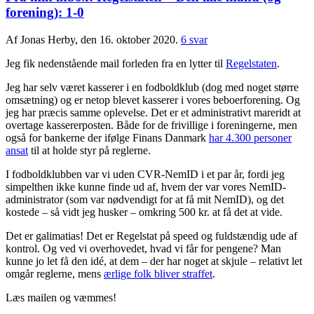
forening): 1-0
Af Jonas Herby, den 16. oktober 2020.
6 svar
Jeg fik nedenstående mail forleden fra en lytter til
Regelstaten
.
Jeg har selv været kasserer i en fodboldklub (dog med noget større
omsætning) og er netop blevet kasserer i vores beboerforening. Og
jeg har præcis samme oplevelse. Det er et administrativt mareridt at
overtage kassererposten. Både for de frivillige i foreningerne, men
også for bankerne der ifølge Finans Danmark
har 4.300 personer
ansat
til at holde styr på reglerne.
I fodboldklubben var vi uden CVR-NemID i et par år, fordi jeg
simpelthen ikke kunne finde ud af, hvem der var vores NemID-
administrator (som var nødvendigt for at få mit NemID), og det
kostede – så vidt jeg husker – omkring 500 kr. at få det at vide.
Det er galimatias! Det er Regelstat på speed og fuldstændig ude af
kontrol. Og ved vi overhovedet, hvad vi får for pengene? Man
kunne jo let få den idé, at dem – der har noget at skjule – relativt let
omgår reglerne, mens
ærlige folk bliver straffet
.
Læs mailen og væmmes!