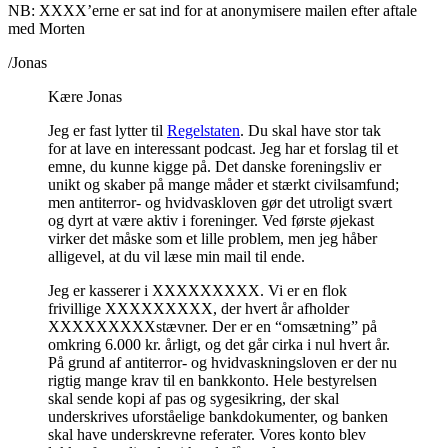
NB: XXXX’erne er sat ind for at anonymisere mailen efter aftale
med Morten
/Jonas
Kære Jonas
Jeg er fast lytter til
Regelstaten
. Du skal have stor tak
for at lave en interessant podcast. Jeg har et forslag til et
emne, du kunne kigge på. Det danske foreningsliv er
unikt og skaber på mange måder et stærkt civilsamfund;
men antiterror- og hvidvaskloven gør det utroligt svært
og dyrt at være aktiv i foreninger. Ved første øjekast
virker det måske som et lille problem, men jeg håber
alligevel, at du vil læse min mail til ende.
Jeg er kasserer i XXXXXXXXX. Vi er en flok
frivillige XXXXXXXXX, der hvert år afholder
XXXXXXXXXstævner. Der er en “omsætning” på
omkring 6.000 kr. årligt, og det går cirka i nul hvert år.
På grund af antiterror- og hvidvaskningsloven er der nu
rigtig mange krav til en bankkonto. Hele bestyrelsen
skal sende kopi af pas og sygesikring, der skal
underskrives uforståelige bankdokumenter, og banken
skal have underskrevne referater. Vores konto blev