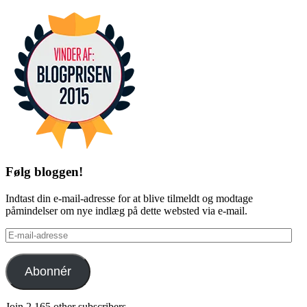
Facebook
Twitter
Følg bloggen!
Indtast din e-mail-adresse for at blive tilmeldt og modtage
påmindelser om nye indlæg på dette websted via e-mail.
E-
mail-
adresse
Abonnér
Join 2.165 other subscribers