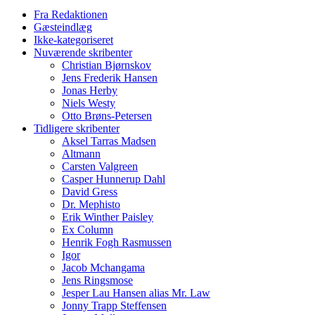
Fra Redaktionen
Gæsteindlæg
Ikke-kategoriseret
Nuværende skribenter
Christian Bjørnskov
Jens Frederik Hansen
Jonas Herby
Niels Westy
Otto Brøns-Petersen
Tidligere skribenter
Aksel Tarras Madsen
Altmann
Carsten Valgreen
Casper Hunnerup Dahl
David Gress
Dr. Mephisto
Erik Winther Paisley
Ex Column
Henrik Fogh Rasmussen
Igor
Jacob Mchangama
Jens Ringsmose
Jesper Lau Hansen alias Mr. Law
Jonny Trapp Steffensen