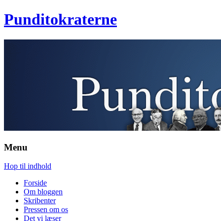
Punditokraterne
Menu
Hop til indhold
Forside
Om bloggen
Skribenter
Pressen om os
Det vi læser