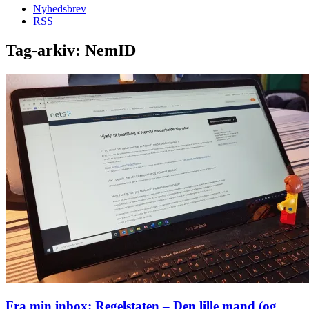
Nyhedsbrev
RSS
Tag-arkiv:
NemID
Fra min inbox: Regelstaten – Den lille mand (og