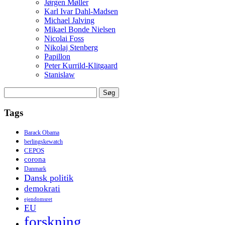
Jørgen Møller
Karl Ivar Dahl-Madsen
Michael Jalving
Mikael Bonde Nielsen
Nicolai Foss
Nikolaj Stenberg
Papillon
Peter Kurrild-Klitgaard
Stanislaw
Søg
efter:
Tags
Barack Obama
berlingskewatch
CEPOS
corona
Danmark
Dansk politik
demokrati
ejendomsret
EU
forskning