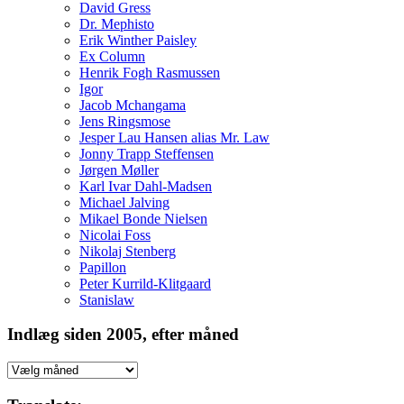
David Gress
Dr. Mephisto
Erik Winther Paisley
Ex Column
Henrik Fogh Rasmussen
Igor
Jacob Mchangama
Jens Ringsmose
Jesper Lau Hansen alias Mr. Law
Jonny Trapp Steffensen
Jørgen Møller
Karl Ivar Dahl-Madsen
Michael Jalving
Mikael Bonde Nielsen
Nicolai Foss
Nikolaj Stenberg
Papillon
Peter Kurrild-Klitgaard
Stanislaw
Indlæg siden 2005, efter måned
Indlæg
siden
2005,