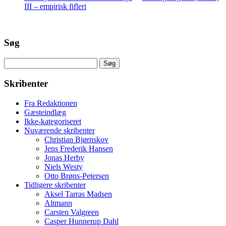
III – empirisk fifleri
Søg
Søg
efter:
Skribenter
Fra Redaktionen
Gæsteindlæg
Ikke-kategoriseret
Nuværende skribenter
Christian Bjørnskov
Jens Frederik Hansen
Jonas Herby
Niels Westy
Otto Brøns-Petersen
Tidligere skribenter
Aksel Tarras Madsen
Altmann
Carsten Valgreen
Casper Hunnerup Dahl