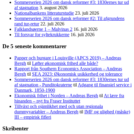
Sommerserien 2026 om dansk reformer #3: 1830ernes tur ud
af stagnation
3. august 2026
Nationalbankens litteraturstudie
23. juli 2026
Sommerserien 2026 om dansk reformer #2: Til afgrundens
rand tur-retur
22. juli 2026
Falklandsøerne 1 – Malvinas 2
16. juli 2026
Til forsvar for syltekrukkerne
16. juli 2026
De 5 seneste kommentarer
Papper och burgare i Louisville (APCS 2019) – Andreas
Bergh
til
Løfter økonomisk frihed alle både?
Rapport från Southern Economics Association – Andreas
Bergh
til
SEA 2023: Økonomisk usikkerhed og tolerance
Sommerserien 2026 om dansk reformer #3: 1830ernes tur ud
af stagnation - Punditokraterne
til
Adgang til finansiel service i
Danmark, 1850-1900
Ekonomisk frihet i Norden – Andreas Bergh
til
At lære fra
hinanden – nyt fra Fraser Instituttet
Tillväxt och ojämlikhet med och utan regionala
dummyvariabler – Andreas Bergh
til
IMF og ulighed (måske)
III – empirisk fifleri
Skribenter