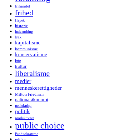
frihandel
frihed
Hayek
historie
indvandring
Irak
kapitalisme
kommunisme
konservatisme
krig
kultur
liberalisme
medier
menneskerettigheder
Milton Friedman
nationaløkonomi
nedlukning
politik
produktivitet
public choice
Punditokraterne
religion