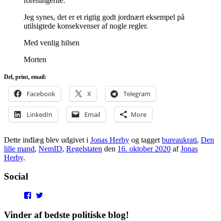
foreningerne.
Jeg synes, det er et rigtig godt jordnært eksempel på
utilsigtede konsekvenser af nogle regler.
Med venlig hilsen
Morten
Del, print, email:
Facebook
X
Telegram
LinkedIn
Email
More
Dette indlæg blev udgivet i
Jonas Herby
og tagget
bureaukrati
,
Den
lille mand
,
NemID
,
Regelstaten
den
16. oktober 2020
af
Jonas
Herby
.
Social
View
View
punditokraterne’s
punditokraterne’s
profile
profile
Vinder af bedste politiske blog!
on
on