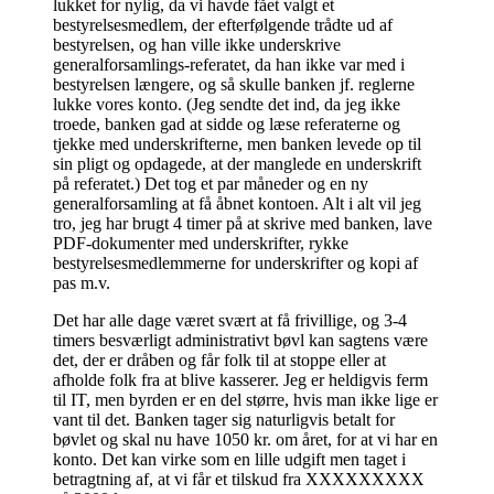
lukket for nylig, da vi havde fået valgt et
bestyrelsesmedlem, der efterfølgende trådte ud af
bestyrelsen, og han ville ikke underskrive
generalforsamlings-referatet, da han ikke var med i
bestyrelsen længere, og så skulle banken jf. reglerne
lukke vores konto. (Jeg sendte det ind, da jeg ikke
troede, banken gad at sidde og læse referaterne og
tjekke med underskrifterne, men banken levede op til
sin pligt og opdagede, at der manglede en underskrift
på referatet.) Det tog et par måneder og en ny
generalforsamling at få åbnet kontoen. Alt i alt vil jeg
tro, jeg har brugt 4 timer på at skrive med banken, lave
PDF-dokumenter med underskrifter, rykke
bestyrelsesmedlemmerne for underskrifter og kopi af
pas m.v.
Det har alle dage været svært at få frivillige, og 3-4
timers besværligt administrativt bøvl kan sagtens være
det, der er dråben og får folk til at stoppe eller at
afholde folk fra at blive kasserer. Jeg er heldigvis ferm
til IT, men byrden er en del større, hvis man ikke lige er
vant til det. Banken tager sig naturligvis betalt for
bøvlet og skal nu have 1050 kr. om året, for at vi har en
konto. Det kan virke som en lille udgift men taget i
betragtning af, at vi får et tilskud fra XXXXXXXXX