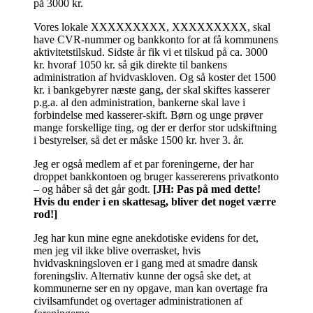
på 3000 kr.
Vores lokale XXXXXXXXX, XXXXXXXXX, skal
have CVR-nummer og bankkonto for at få kommunens
aktivitetstilskud. Sidste år fik vi et tilskud på ca. 3000
kr. hvoraf 1050 kr. så gik direkte til bankens
administration af hvidvaskloven. Og så koster det 1500
kr. i bankgebyrer næste gang, der skal skiftes kasserer
p.g.a. al den administration, bankerne skal lave i
forbindelse med kasserer-skift. Børn og unge prøver
mange forskellige ting, og der er derfor stor udskiftning
i bestyrelser, så det er måske 1500 kr. hver 3. år.
Jeg er også medlem af et par foreningerne, der har
droppet bankkontoen og bruger kassererens privatkonto
– og håber så det går godt.
[JH: Pas på med dette!
Hvis du ender i en skattesag, bliver det noget værre
rod!]
Jeg har kun mine egne anekdotiske evidens for det,
men jeg vil ikke blive overrasket, hvis
hvidvaskningsloven er i gang med at smadre dansk
foreningsliv. Alternativ kunne der også ske det, at
kommunerne ser en ny opgave, man kan overtage fra
civilsamfundet og overtager administrationen af