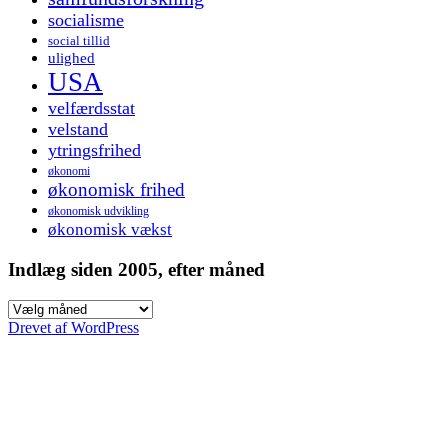
socialisme
social tillid
ulighed
USA
velfærdsstat
velstand
ytringsfrihed
økonomi
økonomisk frihed
økonomisk udvikling
økonomisk vækst
Indlæg siden 2005, efter måned
Indlæg
siden
Drevet af WordPress
2005,
efter
måned