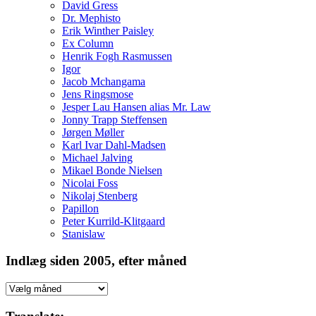
David Gress
Dr. Mephisto
Erik Winther Paisley
Ex Column
Henrik Fogh Rasmussen
Igor
Jacob Mchangama
Jens Ringsmose
Jesper Lau Hansen alias Mr. Law
Jonny Trapp Steffensen
Jørgen Møller
Karl Ivar Dahl-Madsen
Michael Jalving
Mikael Bonde Nielsen
Nicolai Foss
Nikolaj Stenberg
Papillon
Peter Kurrild-Klitgaard
Stanislaw
Indlæg siden 2005, efter måned
Indlæg
siden
2005,