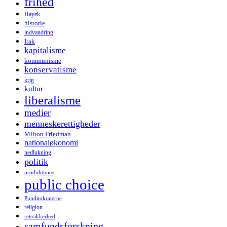
frihed
Hayek
historie
indvandring
Irak
kapitalisme
kommunisme
konservatisme
krig
kultur
liberalisme
medier
menneskerettigheder
Milton Friedman
nationaløkonomi
nedlukning
politik
produktivitet
public choice
Punditokraterne
religion
retssikkerhed
samfundsforskning