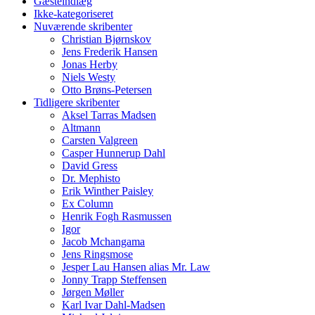
Gæsteindlæg
Ikke-kategoriseret
Nuværende skribenter
Christian Bjørnskov
Jens Frederik Hansen
Jonas Herby
Niels Westy
Otto Brøns-Petersen
Tidligere skribenter
Aksel Tarras Madsen
Altmann
Carsten Valgreen
Casper Hunnerup Dahl
David Gress
Dr. Mephisto
Erik Winther Paisley
Ex Column
Henrik Fogh Rasmussen
Igor
Jacob Mchangama
Jens Ringsmose
Jesper Lau Hansen alias Mr. Law
Jonny Trapp Steffensen
Jørgen Møller
Karl Ivar Dahl-Madsen