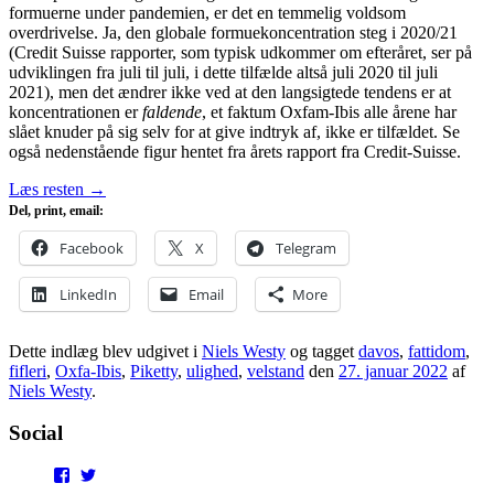
formuerne under pandemien, er det en temmelig voldsom
overdrivelse. Ja, den globale formuekoncentration steg i 2020/21
(Credit Suisse rapporter, som typisk udkommer om efteråret, ser på
udviklingen fra juli til juli, i dette tilfælde altså juli 2020 til juli
2021), men det ændrer ikke ved at den langsigtede tendens er at
koncentrationen er
faldende
, et faktum Oxfam-Ibis alle årene har
slået knuder på sig selv for at give indtryk af, ikke er tilfældet. Se
også nedenstående figur hentet fra årets rapport fra Credit-Suisse.
Læs resten
→
Del, print, email:
Facebook
X
Telegram
LinkedIn
Email
More
Dette indlæg blev udgivet i
Niels Westy
og tagget
davos
,
fattidom
,
fifleri
,
Oxfa-Ibis
,
Piketty
,
ulighed
,
velstand
den
27. januar 2022
af
Niels Westy
.
Social
View
View
punditokraterne’s
punditokraterne’s