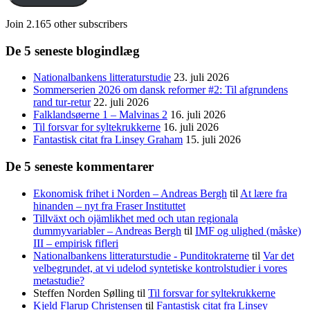
Join 2.165 other subscribers
De 5 seneste blogindlæg
Nationalbankens litteraturstudie
23. juli 2026
Sommerserien 2026 om dansk reformer #2: Til afgrundens
rand tur-retur
22. juli 2026
Falklandsøerne 1 – Malvinas 2
16. juli 2026
Til forsvar for syltekrukkerne
16. juli 2026
Fantastisk citat fra Linsey Graham
15. juli 2026
De 5 seneste kommentarer
Ekonomisk frihet i Norden – Andreas Bergh
til
At lære fra
hinanden – nyt fra Fraser Instituttet
Tillväxt och ojämlikhet med och utan regionala
dummyvariabler – Andreas Bergh
til
IMF og ulighed (måske)
III – empirisk fifleri
Nationalbankens litteraturstudie - Punditokraterne
til
Var det
velbegrundet, at vi udelod syntetiske kontrolstudier i vores
metastudie?
Steffen Norden Sølling
til
Til forsvar for syltekrukkerne
Kjeld Flarup Christensen
til
Fantastisk citat fra Linsey