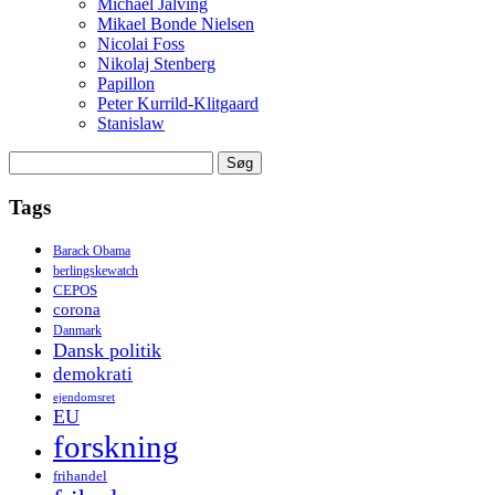
Michael Jalving
Mikael Bonde Nielsen
Nicolai Foss
Nikolaj Stenberg
Papillon
Peter Kurrild-Klitgaard
Stanislaw
Søg
efter:
Tags
Barack Obama
berlingskewatch
CEPOS
corona
Danmark
Dansk politik
demokrati
ejendomsret
EU
forskning
frihandel