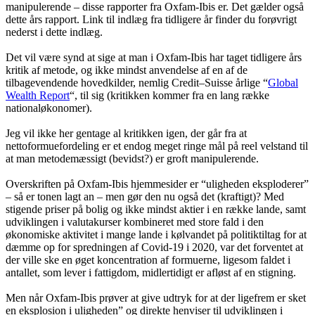
manipulerende – disse rapporter fra Oxfam-Ibis er. Det gælder også
dette års rapport. Link til indlæg fra tidligere år finder du forøvrigt
nederst i dette indlæg.
Det vil være synd at sige at man i Oxfam-Ibis har taget tidligere års
kritik af metode, og ikke mindst anvendelse af en af de
tilbagevendende hovedkilder, nemlig Credit–Suisse årlige “
Global
Wealth Report
“, til sig (kritikken kommer fra en lang række
nationaløkonomer).
Jeg vil ikke her gentage al kritikken igen, der går fra at
nettoformuefordeling er et endog meget ringe mål på reel velstand til
at man metodemæssigt (bevidst?) er groft manipulerende.
Overskriften på Oxfam-Ibis hjemmesider er “uligheden eksploderer”
– så er tonen lagt an – men gør den nu også det (kraftigt)? Med
stigende priser på bolig og ikke mindst aktier i en række lande, samt
udviklingen i valutakurser kombineret med store fald i den
økonomiske aktivitet i mange lande i kølvandet på politiktiltag for at
dæmme op for spredningen af Covid-19 i 2020, var det forventet at
der ville ske en øget koncentration af formuerne, ligesom faldet i
antallet, som lever i fattigdom, midlertidigt er afløst af en stigning.
Men når Oxfam-Ibis prøver at give udtryk for at der ligefrem er sket
en eksplosion i uligheden” og direkte henviser til udviklingen i