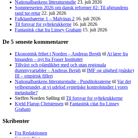
Nationalbankens litteraturstudie
23. juli 2026
Sommerserien 2026 om dansk reformer #2: Til afgrundens
rand tur-retur
22. juli 2026
Falklandsøerne 1 – Malvinas 2
16. juli 2026
Til forsvar for syltekrukkerne
16. juli 2026
Fantastisk citat fra Linsey Graham
15. juli 2026
De 5 seneste kommentarer
Ekonomisk frihet i Norden – Andreas Bergh
til
At lære fra
hinanden – nyt fra Fraser Instituttet
Tillväxt och ojämlikhet med och utan regionala
dummyvariabler – Andreas Bergh
til
IMF og ulighed (måske)
III – empirisk fifleri
Nationalbankens litteraturstudie - Punditokraterne
til
Var det
velbegrundet, at vi udelod syntetiske kontrolstudier i vores
metastudie?
Steffen Norden Sølling
til
Til forsvar for syltekrukkerne
Kjeld Flarup Christensen
til
Fantastisk citat fra Linsey
Graham
Skribenter
Fra Redaktionen