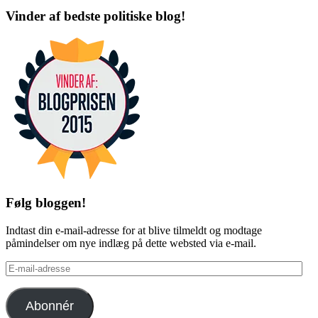
profile
profile
Vinder af bedste politiske blog!
on
on
Facebook
Twitter
Følg bloggen!
Indtast din e-mail-adresse for at blive tilmeldt og modtage
påmindelser om nye indlæg på dette websted via e-mail.
E-
mail-
adresse
Abonnér