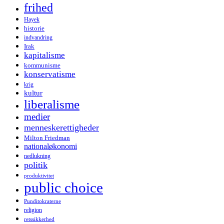
frihed
Hayek
historie
indvandring
Irak
kapitalisme
kommunisme
konservatisme
krig
kultur
liberalisme
medier
menneskerettigheder
Milton Friedman
nationaløkonomi
nedlukning
politik
produktivitet
public choice
Punditokraterne
religion
retssikkerhed