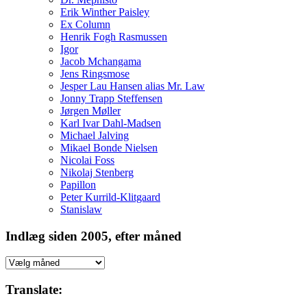
Erik Winther Paisley
Ex Column
Henrik Fogh Rasmussen
Igor
Jacob Mchangama
Jens Ringsmose
Jesper Lau Hansen alias Mr. Law
Jonny Trapp Steffensen
Jørgen Møller
Karl Ivar Dahl-Madsen
Michael Jalving
Mikael Bonde Nielsen
Nicolai Foss
Nikolaj Stenberg
Papillon
Peter Kurrild-Klitgaard
Stanislaw
Indlæg siden 2005, efter måned
Indlæg
siden
2005,
Translate:
efter