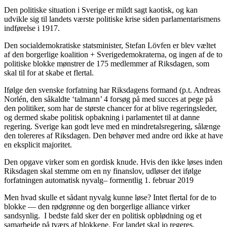
Den politiske situation i Sverige er mildt sagt kaotisk, og kan
udvikle sig til landets værste politiske krise siden parlamentarismens
indførelse i 1917.
Den socialdemokratiske statsminister, Stefan Lövfen er blev væltet
af den borgerlige koalition + Sverigedemokraterna, og ingen af de to
politiske blokke mønstrer de 175 medlemmer af Riksdagen, som
skal til for at skabe et flertal.
Ifølge den svenske forfatning har Riksdagens formand (p.t. Andreas
Norlén, den såkaldte ‘talmann’ 4 forsøg på med succes at pege på
den politiker, som har de største chancer for at blive regeringsleder,
og dermed skabe politisk opbakning i parlamentet til at danne
regering. Sverige kan godt leve med en mindretalsregering, sålænge
den tolereres af Riksdagen. Den behøver med andre ord ikke at have
en eksplicit majoritet.
Den opgave virker som en gordisk knude. Hvis den ikke løses inden
Riksdagen skal stemme om en ny finanslov, udløser det ifølge
forfatningen automatisk nyvalg– formentlig 1. februar 2019
Men hvad skulle et sådant nyvalg kunne løse? Intet flertal for de to
blokke — den rødgrønne og den borgerlige alliance virker
sandsynlig. I bedste fald sker der en politisk opblødning og et
samarbejde på tværs af blokkene. For landet skal jo regeres.