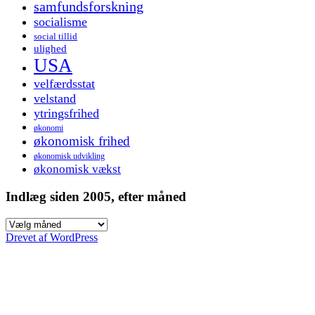
samfundsforskning
socialisme
social tillid
ulighed
USA
velfærdsstat
velstand
ytringsfrihed
økonomi
økonomisk frihed
økonomisk udvikling
økonomisk vækst
Indlæg siden 2005, efter måned
Indlæg
siden
Drevet af WordPress
2005,
efter
måned