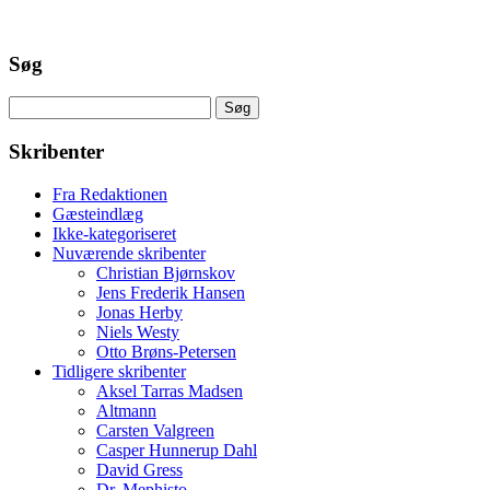
Søg
Søg
efter:
Skribenter
Fra Redaktionen
Gæsteindlæg
Ikke-kategoriseret
Nuværende skribenter
Christian Bjørnskov
Jens Frederik Hansen
Jonas Herby
Niels Westy
Otto Brøns-Petersen
Tidligere skribenter
Aksel Tarras Madsen
Altmann
Carsten Valgreen
Casper Hunnerup Dahl
David Gress
Dr. Mephisto