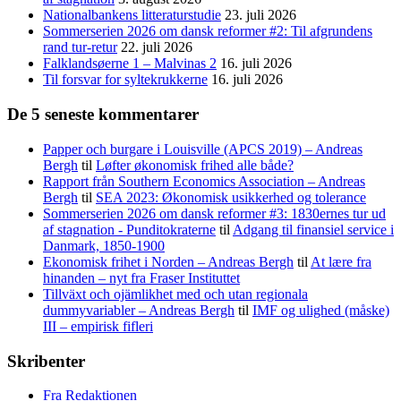
Nationalbankens litteraturstudie
23. juli 2026
Sommerserien 2026 om dansk reformer #2: Til afgrundens
rand tur-retur
22. juli 2026
Falklandsøerne 1 – Malvinas 2
16. juli 2026
Til forsvar for syltekrukkerne
16. juli 2026
De 5 seneste kommentarer
Papper och burgare i Louisville (APCS 2019) – Andreas
Bergh
til
Løfter økonomisk frihed alle både?
Rapport från Southern Economics Association – Andreas
Bergh
til
SEA 2023: Økonomisk usikkerhed og tolerance
Sommerserien 2026 om dansk reformer #3: 1830ernes tur ud
af stagnation - Punditokraterne
til
Adgang til finansiel service i
Danmark, 1850-1900
Ekonomisk frihet i Norden – Andreas Bergh
til
At lære fra
hinanden – nyt fra Fraser Instituttet
Tillväxt och ojämlikhet med och utan regionala
dummyvariabler – Andreas Bergh
til
IMF og ulighed (måske)
III – empirisk fifleri
Skribenter
Fra Redaktionen