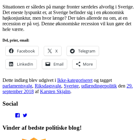
Situationen er således på mange fronter særdeles alvorlig i Sverige.
Det eneste lyspunkt er, at Sverige befinder sig i en økonomisk
højkonjunktur, men hvor længe? Der tales allerede nu om, at en
recession er på vej. Denne økonomiske recession vil kun gøre det
hele værre.
Del, print, email:
Facebook
X
Telegram
LinkedIn
Email
More
Dette indlæg blev udgivet i
Ikke-kategoriseret
og tagget
parlamentsvalg
,
Riksdagsvalg
,
Sverige
,
udlændingepolitik
den
29.
september 2018
af
Karsten Skjalm
.
Social
View
View
punditokraterne’s
punditokraterne’s
profile
profile
Vinder af bedste politiske blog!
on
on
Facebook
Twitter