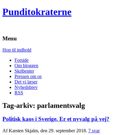
Punditokraterne
Menu
Hop til indhold
Forside
Om bloggen
Skribenter
Pressen om os
Det vi læser
Nyhedsbrev
RSS
Tag-arkiv:
parlamentsvalg
Politisk kaos i Sverige. Er et nyvalg på vej?
Af Karsten Skjalm, den 29. september 2018.
7 svar