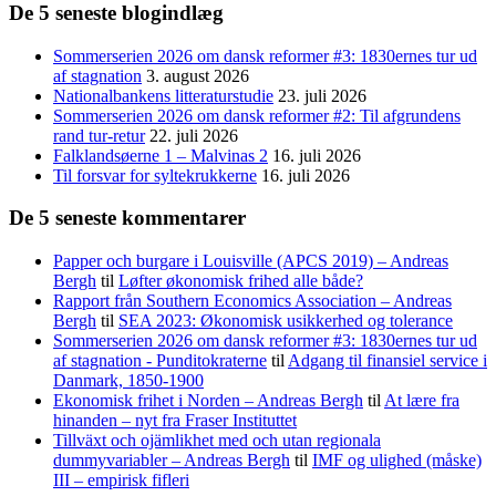
De 5 seneste blogindlæg
Sommerserien 2026 om dansk reformer #3: 1830ernes tur ud
af stagnation
3. august 2026
Nationalbankens litteraturstudie
23. juli 2026
Sommerserien 2026 om dansk reformer #2: Til afgrundens
rand tur-retur
22. juli 2026
Falklandsøerne 1 – Malvinas 2
16. juli 2026
Til forsvar for syltekrukkerne
16. juli 2026
De 5 seneste kommentarer
Papper och burgare i Louisville (APCS 2019) – Andreas
Bergh
til
Løfter økonomisk frihed alle både?
Rapport från Southern Economics Association – Andreas
Bergh
til
SEA 2023: Økonomisk usikkerhed og tolerance
Sommerserien 2026 om dansk reformer #3: 1830ernes tur ud
af stagnation - Punditokraterne
til
Adgang til finansiel service i
Danmark, 1850-1900
Ekonomisk frihet i Norden – Andreas Bergh
til
At lære fra
hinanden – nyt fra Fraser Instituttet
Tillväxt och ojämlikhet med och utan regionala
dummyvariabler – Andreas Bergh
til
IMF og ulighed (måske)
III – empirisk fifleri