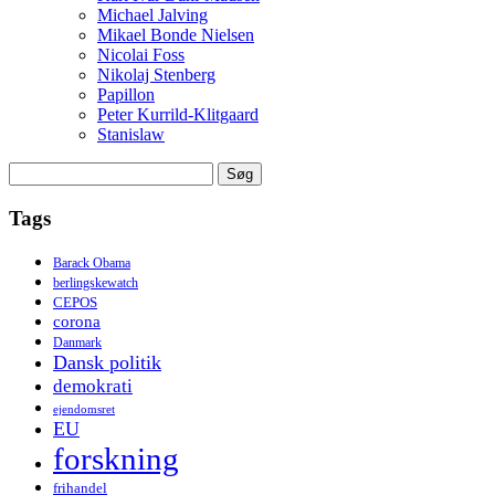
Michael Jalving
Mikael Bonde Nielsen
Nicolai Foss
Nikolaj Stenberg
Papillon
Peter Kurrild-Klitgaard
Stanislaw
Søg
efter:
Tags
Barack Obama
berlingskewatch
CEPOS
corona
Danmark
Dansk politik
demokrati
ejendomsret
EU
forskning
frihandel