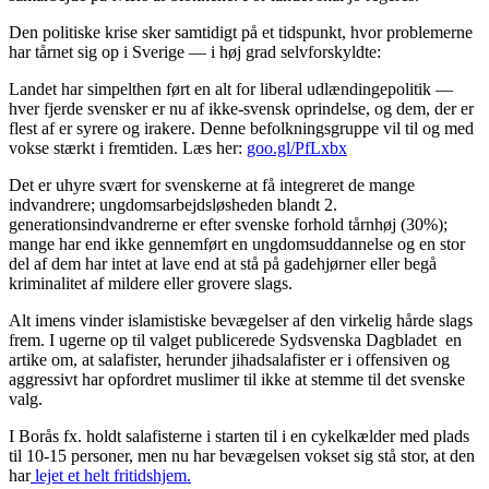
Den politiske krise sker samtidigt på et tidspunkt, hvor problemerne
har tårnet sig op i Sverige — i høj grad selvforskyldte:
Landet har simpelthen ført en alt for liberal udlændingepolitik —
hver fjerde svensker er nu af ikke-svensk oprindelse, og dem, der er
flest af er syrere og irakere. Denne befolkningsgruppe vil til og med
vokse stærkt i fremtiden. Læs her:
goo.gl/PfLxbx
Det er uhyre svært for svenskerne at få integreret de mange
indvandrere; ungdomsarbejdsløsheden blandt 2.
generationsindvandrerne er efter svenske forhold tårnhøj (30%);
mange har end ikke gennemført en ungdomsuddannelse og en stor
del af dem har intet at lave end at stå på gadehjørner eller begå
kriminalitet af mildere eller grovere slags.
Alt imens vinder islamistiske bevægelser af den virkelig hårde slags
frem. I ugerne op til valget publicerede Sydsvenska Dagbladet en
artike om, at salafister, herunder jihadsalafister er i offensiven og
aggressivt har opfordret muslimer til ikke at stemme til det svenske
valg.
I Borås fx. holdt salafisterne i starten til i en cykelkælder med plads
til 10-15 personer, men nu har bevægelsen vokset sig stå stor, at den
har
lejet et helt fritidshjem.