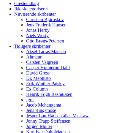
Gæsteindlæg
Ikke-kategoriseret
Nuværende skribenter
Christian Bjørnskov
Jens Frederik Hansen
Jonas Herby
Niels Westy
Otto Brøns-Petersen
Tidligere skribenter
Aksel Tarras Madsen
Altmann
Carsten Valgreen
Casper Hunnerup Dahl
David Gress
Dr. Mephisto
Erik Winther Paisley
Ex Column
Henrik Fogh Rasmussen
Igor
Jacob Mchangama
Jens Ringsmose
Jesper Lau Hansen alias Mr. Law
Jonny Trapp Steffensen
Jørgen Møller
Karl Ivar Dahl-Madsen