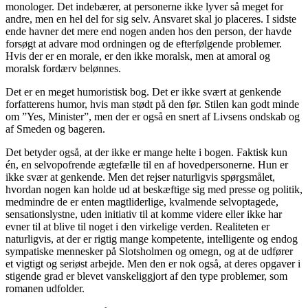
monologer. Det indebærer, at personerne ikke lyver så meget for
andre, men en hel del for sig selv. Ansvaret skal jo placeres. I sidste
ende havner det mere end nogen anden hos den person, der havde
forsøgt at advare mod ordningen og de efterfølgende problemer.
Hvis der er en morale, er den ikke moralsk, men at amoral og
moralsk fordærv belønnes.
Det er en meget humoristisk bog. Det er ikke svært at genkende
forfatterens humor, hvis man stødt på den før. Stilen kan godt minde
om ”Yes, Minister”, men der er også en snert af Livsens ondskab og
af Smeden og bageren.
Det betyder også, at der ikke er mange helte i bogen. Faktisk kun
én, en selvopofrende ægtefælle til en af hovedpersonerne. Hun er
ikke svær at genkende. Men det rejser naturligvis spørgsmålet,
hvordan nogen kan holde ud at beskæftige sig med presse og politik,
medmindre de er enten magtliderlige, kvalmende selvoptagede,
sensationslystne, uden initiativ til at komme videre eller ikke har
evner til at blive til noget i den virkelige verden. Realiteten er
naturligvis, at der er rigtig mange kompetente, intelligente og endog
sympatiske mennesker på Slotsholmen og omegn, og at de udfører
et vigtigt og seriøst arbejde. Men den er nok også, at deres opgaver i
stigende grad er blevet vanskeliggjort af den type problemer, som
romanen udfolder.