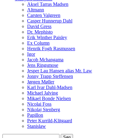
Aksel Tarras Madsen
Altmann
Carsten Valgreen
Casper Hunnerup Dahl
David Gress
Dr. Mephisto
Erik Winther Paisley
Ex Column
Henrik Fogh Rasmussen
Igor
Jacob Mchangama
Jens Ringsmose
Jesper Lau Hansen alias Mr. Law
Jonny Trapp Steffensen
Jørgen Møller
Karl Ivar Dahl-Madsen
Michael Jalving
Mikael Bonde Nielsen
Nicolai Foss
Nikolaj Stenberg
Papillon
Peter Kurrild-Klitgaard
Stanislaw
Søg