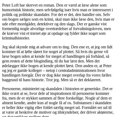
Peter Loft har skrevet en roman. Den er værd at læse alene som
humoristisk historie, men selvfølgelig især hvis man er interesseret i
politik og politiske skandaler. For det er det, den handler om. Selv
om bogen sælges som en krimi, skal man ikke læse den, hvis man er
ude efter mordgåder, detektiver og den slags. Der er ganske vist
formentlig nogle alvorlige overtrædelser af forvaltningsloven, men
de kræver vist et trænet øje at opdage og fylder ikke noget som
kriminalhistorier.
Jeg skal skynde mig at advare om to ting. Den ene er, at jeg om lidt
kommer til at løfte sløret for noget af plottet. Så hvis du gerne vil
læse bogen uden at kende for meget af handlingen på forhånd, så
gem resten af dette blogindlæg, til du har læst den. Men det
ødelægger ikke bogen at kende plottet først. Den anden er, at Peter
og jeg er gamle kolleger – netop i centraladministrationen hvor
handlingen foregår. Der er dog ikke meget overlap fra vores fælles
baggrund til hans historie. Tror jeg. Men så er det deklareret.
Personerne, ministeriet og skandalen i historien er generiske. Det er
ikke svært at se, hvor dele af inspirationen til personerne kommer
fra, men de er stykket sammen af flere forskellige. Nogle af dem er
alment kendte, andre kun af nogle få af os. Substansen i skandalen
er heller ikke vigtig eller foldet særlig meget ud. Formålet ser ud til
at være at beskrive de motiver og tilskyndelser, der driver aktørerne,
og dynamikken mellem dem.