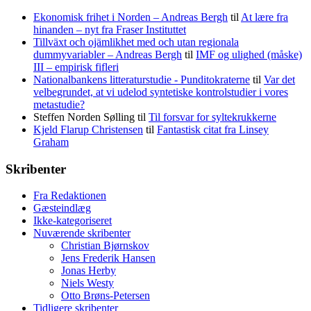
Ekonomisk frihet i Norden – Andreas Bergh
til
At lære fra
hinanden – nyt fra Fraser Instituttet
Tillväxt och ojämlikhet med och utan regionala
dummyvariabler – Andreas Bergh
til
IMF og ulighed (måske)
III – empirisk fifleri
Nationalbankens litteraturstudie - Punditokraterne
til
Var det
velbegrundet, at vi udelod syntetiske kontrolstudier i vores
metastudie?
Steffen Norden Sølling
til
Til forsvar for syltekrukkerne
Kjeld Flarup Christensen
til
Fantastisk citat fra Linsey
Graham
Skribenter
Fra Redaktionen
Gæsteindlæg
Ikke-kategoriseret
Nuværende skribenter
Christian Bjørnskov
Jens Frederik Hansen
Jonas Herby
Niels Westy
Otto Brøns-Petersen
Tidligere skribenter