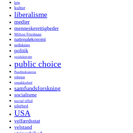
krig
kultur
liberalisme
medier
menneskerettigheder
Milton Friedman
nationaløkonomi
nedlukning
politik
produktivitet
public choice
Punditokraterne
religion
retssikkerhed
samfundsforskning
socialisme
social tillid
ulighed
USA
velfærdsstat
velstand