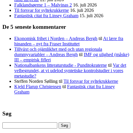
Falklandsøerne 1 – Malvinas 2
16. juli 2026
Til forsvar for syltekrukkerne
16. juli 2026
Fantastisk citat fra Linsey Graham
15. juli 2026
De 5 seneste kommentarer
Ekonomisk frihet i Norden – Andreas Bergh
til
At lære fra
hinanden – nyt fra Fraser Instituttet
Tillväxt och ojämlikhet med och utan regionala
dummyvariabler – Andreas Bergh
til
IMF og ulighed (måske)
III – empirisk fifleri
Nationalbankens litteraturstudie - Punditokraterne
til
Var det
velbegrundet, at vi udelod syntetiske kontrolstudier i vores
metastudie?
Steffen Norden Sølling
til
Til forsvar for syltekrukkerne
Kjeld Flarup Christensen
til
Fantastisk citat fra Linsey
Graham
Søg
Søg
efter: