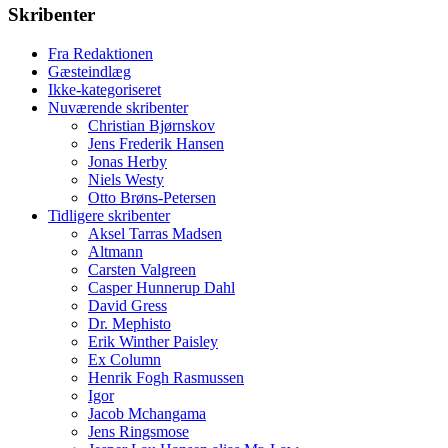
Skribenter
Fra Redaktionen
Gæsteindlæg
Ikke-kategoriseret
Nuværende skribenter
Christian Bjørnskov
Jens Frederik Hansen
Jonas Herby
Niels Westy
Otto Brøns-Petersen
Tidligere skribenter
Aksel Tarras Madsen
Altmann
Carsten Valgreen
Casper Hunnerup Dahl
David Gress
Dr. Mephisto
Erik Winther Paisley
Ex Column
Henrik Fogh Rasmussen
Igor
Jacob Mchangama
Jens Ringsmose