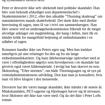
Peter er desværre ikke selv ubekendt med politiske skandaler. Han
blev som bekendt afskediget som departementschef i
Skatteministeriet i 2012, efter den såkaldte ”Thorning skattesag” om
statsministerens mands skatteforhold. Det skete ikke med direkte
henvisning til sagen, men få var i tvivl om sammenhængen. Han
blev senere ved en undersøgelseskommission frikendt for de meget
alvorlige anklager om magtmisbrug, der hang i luften, men fik en
mindre kritik for mangelfuld betjening af ombudsmanden i en
udløber af sagen.
Romanen handler ikke om Peters egen sag. Men han trækker
naturligvis på sine erfaringer fra den og fra sin lange
embedsmandskarriere. Og hans følelsesmæssige oplevelser med at
være i offentlighedens søgelys som hovedperson i en skandale har
givetvis også været kildemateriale. I øvrigt har han skrevet en non-
fiktionsbog, ”Efter stormen”, om både Thorningsagen og sit syn på
centraladministrationens udvikling. Den kan man jo konsultere, hvis
man vil blive klogere i den henseende.
Desværre har der været mange skandaler, ikke mindst i de senere år.
Minkskandalen, PET-sagerne og Hjortsagen hæver sig til niveauer,
hvor fiktionen slet ikke kan være med. Og da slet ikke i Peter Lofts
roman.