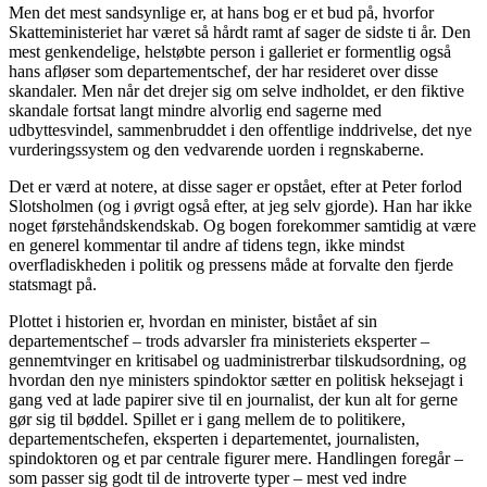
Men det mest sandsynlige er, at hans bog er et bud på, hvorfor
Skatteministeriet har været så hårdt ramt af sager de sidste ti år. Den
mest genkendelige, helstøbte person i galleriet er formentlig også
hans afløser som departementschef, der har resideret over disse
skandaler. Men når det drejer sig om selve indholdet, er den fiktive
skandale fortsat langt mindre alvorlig end sagerne med
udbyttesvindel, sammenbruddet i den offentlige inddrivelse, det nye
vurderingssystem og den vedvarende uorden i regnskaberne.
Det er værd at notere, at disse sager er opstået, efter at Peter forlod
Slotsholmen (og i øvrigt også efter, at jeg selv gjorde). Han har ikke
noget førstehåndskendskab. Og bogen forekommer samtidig at være
en generel kommentar til andre af tidens tegn, ikke mindst
overfladiskheden i politik og pressens måde at forvalte den fjerde
statsmagt på.
Plottet i historien er, hvordan en minister, bistået af sin
departementschef – trods advarsler fra ministeriets eksperter –
gennemtvinger en kritisabel og uadministrerbar tilskudsordning, og
hvordan den nye ministers spindoktor sætter en politisk heksejagt i
gang ved at lade papirer sive til en journalist, der kun alt for gerne
gør sig til bøddel. Spillet er i gang mellem de to politikere,
departementschefen, eksperten i departementet, journalisten,
spindoktoren og et par centrale figurer mere. Handlingen foregår –
som passer sig godt til de introverte typer – mest ved indre