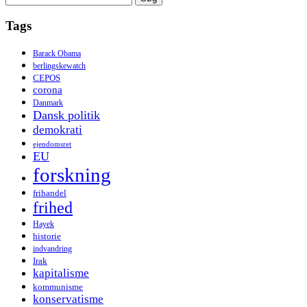
efter:
Tags
Barack Obama
berlingskewatch
CEPOS
corona
Danmark
Dansk politik
demokrati
ejendomsret
EU
forskning
frihandel
frihed
Hayek
historie
indvandring
Irak
kapitalisme
kommunisme
konservatisme