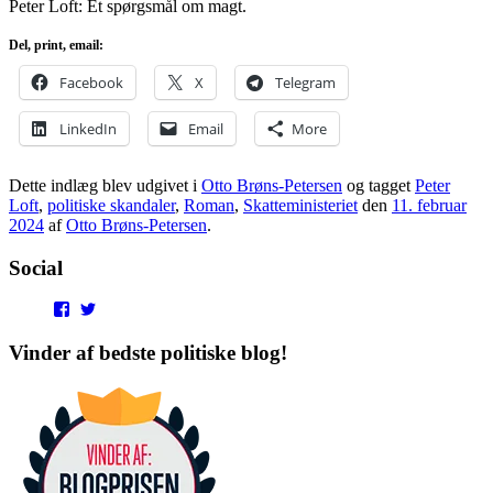
Peter Loft: Et spørgsmål om magt.
Del, print, email:
Facebook
X
Telegram
LinkedIn
Email
More
Dette indlæg blev udgivet i
Otto Brøns-Petersen
og tagget
Peter
Loft
,
politiske skandaler
,
Roman
,
Skatteministeriet
den
11. februar
2024
af
Otto Brøns-Petersen
.
Social
View
View
punditokraterne’s
punditokraterne’s
profile
profile
Vinder af bedste politiske blog!
on
on
Facebook
Twitter