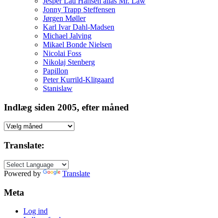
Jesper Lau Hansen alias Mr. Law
Jonny Trapp Steffensen
Jørgen Møller
Karl Ivar Dahl-Madsen
Michael Jalving
Mikael Bonde Nielsen
Nicolai Foss
Nikolaj Stenberg
Papillon
Peter Kurrild-Klitgaard
Stanislaw
Indlæg siden 2005, efter måned
Indlæg
siden
2005,
Translate:
efter
måned
Powered by
Translate
Meta
Log ind