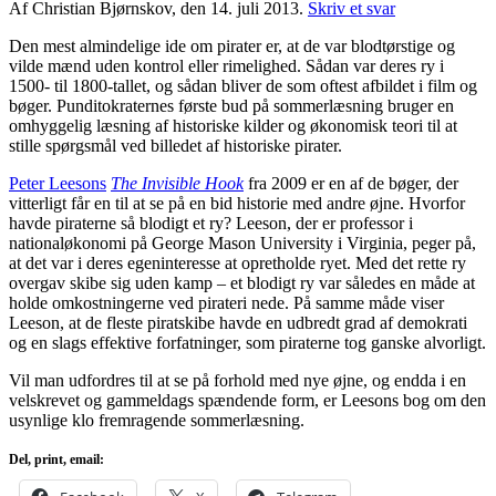
Af Christian Bjørnskov, den 14. juli 2013.
Skriv et svar
Den mest almindelige ide om pirater er, at de var blodtørstige og
vilde mænd uden kontrol eller rimelighed. Sådan var deres ry i
1500- til 1800-tallet, og sådan bliver de som oftest afbildet i film og
bøger. Punditokraternes første bud på sommerlæsning bruger en
omhyggelig læsning af historiske kilder og økonomisk teori til at
stille spørgsmål ved billedet af historiske pirater.
Peter Leesons
The Invisible Hook
fra 2009 er en af de bøger, der
vitterligt får en til at se på en bid historie med andre øjne. Hvorfor
havde piraterne så blodigt et ry? Leeson, der er professor i
nationaløkonomi på George Mason University i Virginia, peger på,
at det var i deres egeninteresse at opretholde ryet. Med det rette ry
overgav skibe sig uden kamp – et blodigt ry var således en måde at
holde omkostningerne ved pirateri nede. På samme måde viser
Leeson, at de fleste piratskibe havde en udbredt grad af demokrati
og en slags effektive forfatninger, som piraterne tog ganske alvorligt.
Vil man udfordres til at se på forhold med nye øjne, og endda i en
velskrevet og gammeldags spændende form, er Leesons bog om den
usynlige klo fremragende sommerlæsning.
Del, print, email: