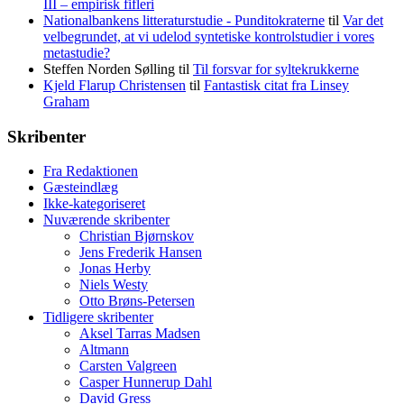
III – empirisk fifleri
Nationalbankens litteraturstudie - Punditokraterne
til
Var det
velbegrundet, at vi udelod syntetiske kontrolstudier i vores
metastudie?
Steffen Norden Sølling
til
Til forsvar for syltekrukkerne
Kjeld Flarup Christensen
til
Fantastisk citat fra Linsey
Graham
Skribenter
Fra Redaktionen
Gæsteindlæg
Ikke-kategoriseret
Nuværende skribenter
Christian Bjørnskov
Jens Frederik Hansen
Jonas Herby
Niels Westy
Otto Brøns-Petersen
Tidligere skribenter
Aksel Tarras Madsen
Altmann
Carsten Valgreen
Casper Hunnerup Dahl
David Gress