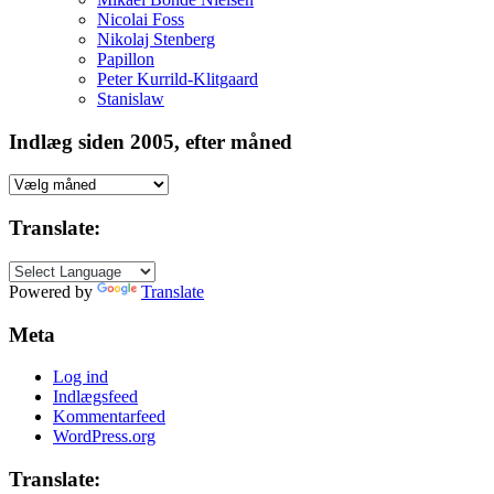
Nicolai Foss
Nikolaj Stenberg
Papillon
Peter Kurrild-Klitgaard
Stanislaw
Indlæg siden 2005, efter måned
Indlæg
siden
2005,
Translate:
efter
måned
Powered by
Translate
Meta
Log ind
Indlægsfeed
Kommentarfeed
WordPress.org
Translate: