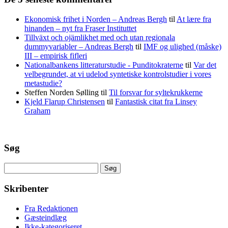
Ekonomisk frihet i Norden – Andreas Bergh
til
At lære fra
hinanden – nyt fra Fraser Instituttet
Tillväxt och ojämlikhet med och utan regionala
dummyvariabler – Andreas Bergh
til
IMF og ulighed (måske)
III – empirisk fifleri
Nationalbankens litteraturstudie - Punditokraterne
til
Var det
velbegrundet, at vi udelod syntetiske kontrolstudier i vores
metastudie?
Steffen Norden Sølling
til
Til forsvar for syltekrukkerne
Kjeld Flarup Christensen
til
Fantastisk citat fra Linsey
Graham
Søg
Søg
efter:
Skribenter
Fra Redaktionen
Gæsteindlæg
Ikke-kategoriseret