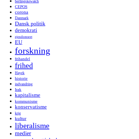
berlingskewatch
CEPOS
corona
Danmark
Dansk politik
demokrati
ejendomsret
EU
forskning
frihandel
frihed
Hayek
historie
indvandring
Irak
kapitalisme
kommunisme
konservatisme
krig
kultur
liberalisme
medier