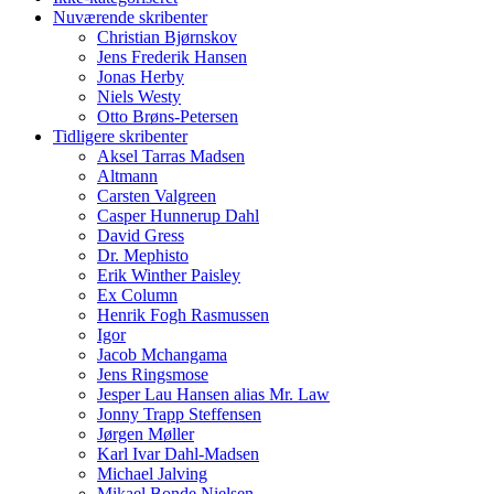
Nuværende skribenter
Christian Bjørnskov
Jens Frederik Hansen
Jonas Herby
Niels Westy
Otto Brøns-Petersen
Tidligere skribenter
Aksel Tarras Madsen
Altmann
Carsten Valgreen
Casper Hunnerup Dahl
David Gress
Dr. Mephisto
Erik Winther Paisley
Ex Column
Henrik Fogh Rasmussen
Igor
Jacob Mchangama
Jens Ringsmose
Jesper Lau Hansen alias Mr. Law
Jonny Trapp Steffensen
Jørgen Møller
Karl Ivar Dahl-Madsen
Michael Jalving
Mikael Bonde Nielsen