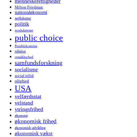
menneskerettigheder
Milton Friedman
nationaløkonomi
nedlukning
politik
produktivitet
public choice
Punditokraterne
religion
retssikkerhed
samfundsforskning
socialisme
social tillid
ulighed
USA
velfærdsstat
velstand
ytringsfrihed
økonomi
økonomisk frihed
økonomisk udvikling
økonomisk vækst