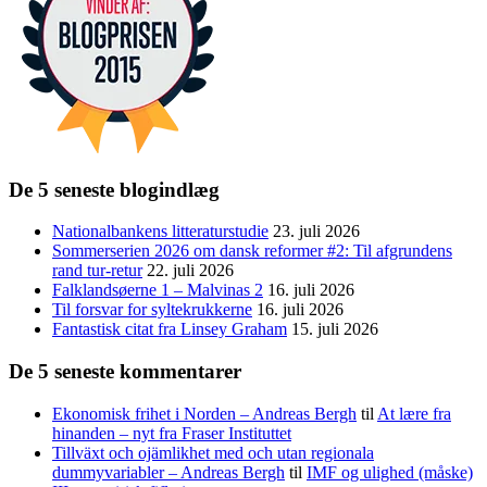
De 5 seneste blogindlæg
Nationalbankens litteraturstudie
23. juli 2026
Sommerserien 2026 om dansk reformer #2: Til afgrundens
rand tur-retur
22. juli 2026
Falklandsøerne 1 – Malvinas 2
16. juli 2026
Til forsvar for syltekrukkerne
16. juli 2026
Fantastisk citat fra Linsey Graham
15. juli 2026
De 5 seneste kommentarer
Ekonomisk frihet i Norden – Andreas Bergh
til
At lære fra
hinanden – nyt fra Fraser Instituttet
Tillväxt och ojämlikhet med och utan regionala
dummyvariabler – Andreas Bergh
til
IMF og ulighed (måske)