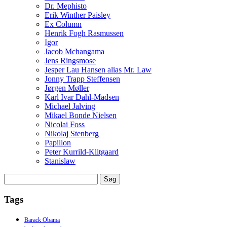
Dr. Mephisto
Erik Winther Paisley
Ex Column
Henrik Fogh Rasmussen
Igor
Jacob Mchangama
Jens Ringsmose
Jesper Lau Hansen alias Mr. Law
Jonny Trapp Steffensen
Jørgen Møller
Karl Ivar Dahl-Madsen
Michael Jalving
Mikael Bonde Nielsen
Nicolai Foss
Nikolaj Stenberg
Papillon
Peter Kurrild-Klitgaard
Stanislaw
Søg
efter:
Tags
Barack Obama