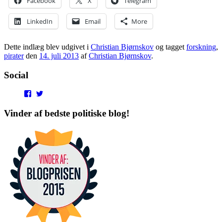
Facebook
X
Telegram
LinkedIn
Email
More
Dette indlæg blev udgivet i
Christian Bjørnskov
og tagget
forskning
,
pirater
den
14. juli 2013
af
Christian Bjørnskov
.
Social
View
View
punditokraterne’s
punditokraterne’s
profile
profile
Vinder af bedste politiske blog!
on
on
Facebook
Twitter