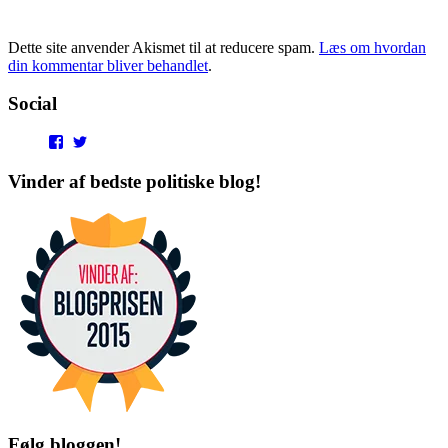
Dette site anvender Akismet til at reducere spam.
Læs om hvordan
din kommentar bliver behandlet
.
Social
View
View
punditokraterne’s
punditokraterne’s
profile
profile
Vinder af bedste politiske blog!
on
on
Facebook
Twitter
Følg bloggen!