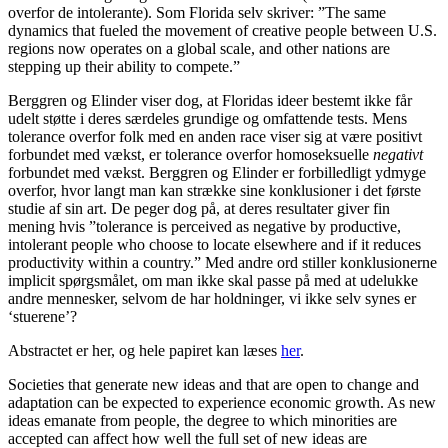
overfor de intolerante). Som Florida selv skriver: ”The same
dynamics that fueled the movement of creative people between U.S.
regions now operates on a global scale, and other nations are
stepping up their ability to compete.”
Berggren og Elinder viser dog, at Floridas ideer bestemt ikke får
udelt støtte i deres særdeles grundige og omfattende tests. Mens
tolerance overfor folk med en anden race viser sig at være positivt
forbundet med vækst, er tolerance overfor homoseksuelle
negativt
forbundet med vækst. Berggren og Elinder er forbilledligt ydmyge
overfor, hvor langt man kan strække sine konklusioner i det første
studie af sin art. De peger dog på, at deres resultater giver fin
mening hvis ”tolerance is perceived as negative by productive,
intolerant people who choose to locate elsewhere and if it reduces
productivity within a country.” Med andre ord stiller konklusionerne
implicit spørgsmålet, om man ikke skal passe på med at udelukke
andre mennesker, selvom de har holdninger, vi ikke selv synes er
‘stuerene’?
Abstractet er her, og hele papiret kan læses
her
.
Societies that generate new ideas and that are open to change and
adaptation can be expected to experience economic growth. As new
ideas emanate from people, the degree to which minorities are
accepted can affect how well the full set of new ideas are