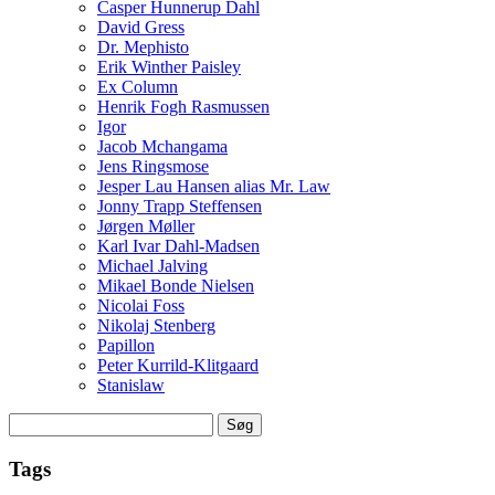
Casper Hunnerup Dahl
David Gress
Dr. Mephisto
Erik Winther Paisley
Ex Column
Henrik Fogh Rasmussen
Igor
Jacob Mchangama
Jens Ringsmose
Jesper Lau Hansen alias Mr. Law
Jonny Trapp Steffensen
Jørgen Møller
Karl Ivar Dahl-Madsen
Michael Jalving
Mikael Bonde Nielsen
Nicolai Foss
Nikolaj Stenberg
Papillon
Peter Kurrild-Klitgaard
Stanislaw
Søg
efter:
Tags