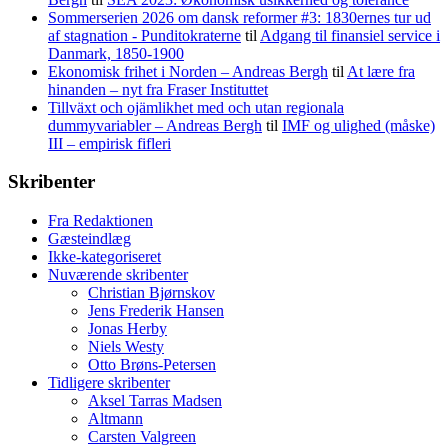
Sommerserien 2026 om dansk reformer #3: 1830ernes tur ud
af stagnation - Punditokraterne
til
Adgang til finansiel service i
Danmark, 1850-1900
Ekonomisk frihet i Norden – Andreas Bergh
til
At lære fra
hinanden – nyt fra Fraser Instituttet
Tillväxt och ojämlikhet med och utan regionala
dummyvariabler – Andreas Bergh
til
IMF og ulighed (måske)
III – empirisk fifleri
Skribenter
Fra Redaktionen
Gæsteindlæg
Ikke-kategoriseret
Nuværende skribenter
Christian Bjørnskov
Jens Frederik Hansen
Jonas Herby
Niels Westy
Otto Brøns-Petersen
Tidligere skribenter
Aksel Tarras Madsen
Altmann
Carsten Valgreen