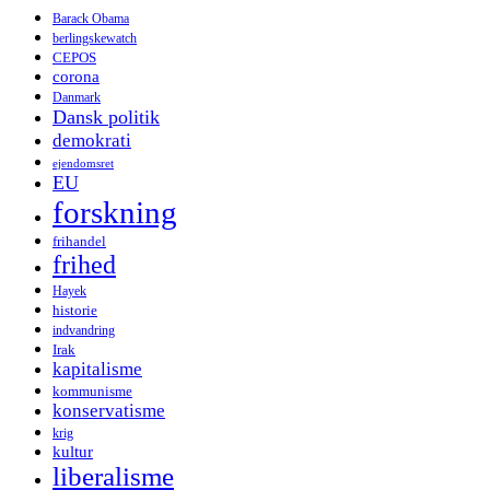
Barack Obama
berlingskewatch
CEPOS
corona
Danmark
Dansk politik
demokrati
ejendomsret
EU
forskning
frihandel
frihed
Hayek
historie
indvandring
Irak
kapitalisme
kommunisme
konservatisme
krig
kultur
liberalisme