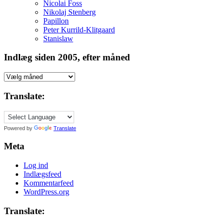
Nicolai Foss
Nikolaj Stenberg
Papillon
Peter Kurrild-Klitgaard
Stanislaw
Indlæg siden 2005, efter måned
Indlæg
siden
2005,
Translate:
efter
måned
Powered by
Translate
Meta
Log ind
Indlægsfeed
Kommentarfeed
WordPress.org
Translate: