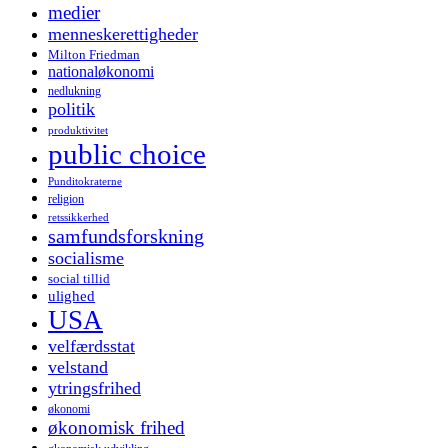
medier
menneskerettigheder
Milton Friedman
nationaløkonomi
nedlukning
politik
produktivitet
public choice
Punditokraterne
religion
retssikkerhed
samfundsforskning
socialisme
social tillid
ulighed
USA
velfærdsstat
velstand
ytringsfrihed
økonomi
økonomisk frihed