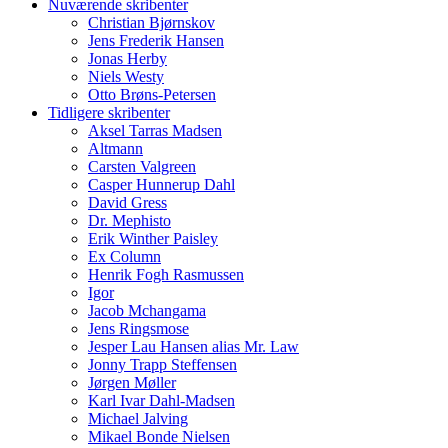
Nuværende skribenter
Christian Bjørnskov
Jens Frederik Hansen
Jonas Herby
Niels Westy
Otto Brøns-Petersen
Tidligere skribenter
Aksel Tarras Madsen
Altmann
Carsten Valgreen
Casper Hunnerup Dahl
David Gress
Dr. Mephisto
Erik Winther Paisley
Ex Column
Henrik Fogh Rasmussen
Igor
Jacob Mchangama
Jens Ringsmose
Jesper Lau Hansen alias Mr. Law
Jonny Trapp Steffensen
Jørgen Møller
Karl Ivar Dahl-Madsen
Michael Jalving
Mikael Bonde Nielsen