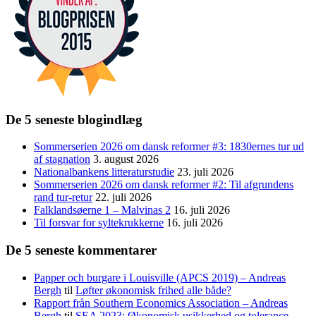
De 5 seneste blogindlæg
Sommerserien 2026 om dansk reformer #3: 1830ernes tur ud
af stagnation
3. august 2026
Nationalbankens litteraturstudie
23. juli 2026
Sommerserien 2026 om dansk reformer #2: Til afgrundens
rand tur-retur
22. juli 2026
Falklandsøerne 1 – Malvinas 2
16. juli 2026
Til forsvar for syltekrukkerne
16. juli 2026
De 5 seneste kommentarer
Papper och burgare i Louisville (APCS 2019) – Andreas
Bergh
til
Løfter økonomisk frihed alle både?
Rapport från Southern Economics Association – Andreas
Bergh
til
SEA 2023: Økonomisk usikkerhed og tolerance