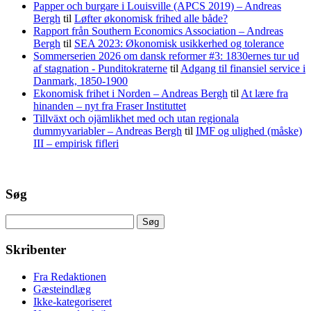
Papper och burgare i Louisville (APCS 2019) – Andreas
Bergh
til
Løfter økonomisk frihed alle både?
Rapport från Southern Economics Association – Andreas
Bergh
til
SEA 2023: Økonomisk usikkerhed og tolerance
Sommerserien 2026 om dansk reformer #3: 1830ernes tur ud
af stagnation - Punditokraterne
til
Adgang til finansiel service i
Danmark, 1850-1900
Ekonomisk frihet i Norden – Andreas Bergh
til
At lære fra
hinanden – nyt fra Fraser Instituttet
Tillväxt och ojämlikhet med och utan regionala
dummyvariabler – Andreas Bergh
til
IMF og ulighed (måske)
III – empirisk fifleri
Søg
Søg
efter:
Skribenter
Fra Redaktionen
Gæsteindlæg
Ikke-kategoriseret