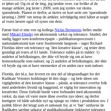
er løbet ud. Og en af de ting, jeg tænkte over, var hvilke af de
mange artikler, jeg læste i 2009, som jeg syntes var ekstra
spændende. Planen er derfor, at skrive en kort serie om ’spændende
læsning i 2009’ om netop de artikler, selvfølgelig med håbet at nogle
af vores læsere også vil synes om dem.
Første bud er min ven og kollega
Niclas Berggrens
fælles studie
med
Mikael Elinder
om økonomisk vækst og tolerance. Studiet, der
stadig ligger som konferencepapir – publikationsprocessen i
nationaløkonomi kan være frustrerende langsom – tager Richard
Floridas ideer om tolerance og ’den kreative klasse’, og tester dem
grundigt på tværs af 63 lande. Tolerance måles på to måder: 1)
andelen af befolkningen, der
ikke
vil bryde sig om at have
homoseksuelle som naboer, og 2) andelen af befolkningen, der
ikke
vil bryde sig om at have mennesker af en anden race som naboer.
Florida, der bl.a. har leveret en stor del af idegrundlaget for det
Radikale Venstres holdninger til den slags – og hele ideen om
vigtigheden af den kreative klasse – påstår, at tolerance overfor folk
med anderledes livsstil og baggrund, er vigtig for innovation og
kreativitet. Disse forhold burde være forbundet med økonomisk
vækst, da man vil være mere åbne overfor nye ideer, og derfor
hurtigere vil både udvikle nyt og optage ny viden i produktion osv. I
politik bliver det brugt som et rationale for, at vi ’bør’ omfavne de
Radikales særlige udgave af multikulturalisme (inklusive tolerance