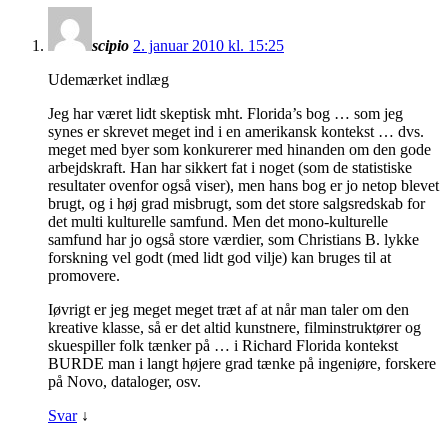
scipio
2. januar 2010 kl. 15:25
Udemærket indlæg
Jeg har været lidt skeptisk mht. Florida’s bog … som jeg
synes er skrevet meget ind i en amerikansk kontekst … dvs.
meget med byer som konkurerer med hinanden om den gode
arbejdskraft. Han har sikkert fat i noget (som de statistiske
resultater ovenfor også viser), men hans bog er jo netop blevet
brugt, og i høj grad misbrugt, som det store salgsredskab for
det multi kulturelle samfund. Men det mono-kulturelle
samfund har jo også store værdier, som Christians B. lykke
forskning vel godt (med lidt god vilje) kan bruges til at
promovere.
Iøvrigt er jeg meget meget træt af at når man taler om den
kreative klasse, så er det altid kunstnere, filminstruktører og
skuespiller folk tænker på … i Richard Florida kontekst
BURDE man i langt højere grad tænke på ingeniøre, forskere
på Novo, dataloger, osv.
Svar
↓