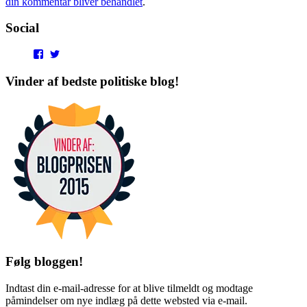
din kommentar bliver behandlet
.
Social
View
View
punditokraterne’s
punditokraterne’s
profile
profile
Vinder af bedste politiske blog!
on
on
Facebook
Twitter
Følg bloggen!
Indtast din e-mail-adresse for at blive tilmeldt og modtage
påmindelser om nye indlæg på dette websted via e-mail.