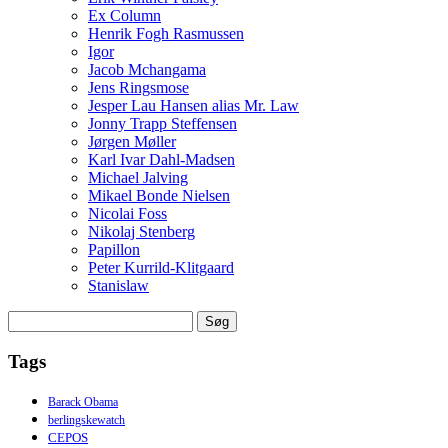
Ex Column
Henrik Fogh Rasmussen
Igor
Jacob Mchangama
Jens Ringsmose
Jesper Lau Hansen alias Mr. Law
Jonny Trapp Steffensen
Jørgen Møller
Karl Ivar Dahl-Madsen
Michael Jalving
Mikael Bonde Nielsen
Nicolai Foss
Nikolaj Stenberg
Papillon
Peter Kurrild-Klitgaard
Stanislaw
Søg
efter:
Tags
Barack Obama
berlingskewatch
CEPOS