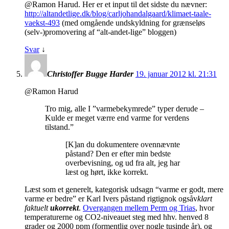
@Ramon Harud. Her er et input til det sidste du nævner:
http://altandetlige.dk/blog/carljohandalgaard/klimaet-taale-
vaekst-493
(med omgående undskyldning for grænseløs
(selv-)promovering af “alt-andet-lige” bloggen)
Svar
↓
Christoffer Bugge Harder
19. januar 2012 kl. 21:31
@Ramon Harud
Tro mig, alle I ”varmebekymrede” typer derude –
Kulde er meget værre end varme for verdens
tilstand.”
[K]an du dokumentere ovennævnte
påstand? Den er efter min bedste
overbevisning, og ud fra alt, jeg har
læst og hørt, ikke korrekt.
Læst som et generelt, kategorisk udsagn “varme er godt, mere
varme er bedre” er Karl Ivers påstand rigtignok ogsåv
klart
faktuelt
ukorrekt
.
Overgangen mellem Perm og Trias
, hvor
temperaturerne og CO2-niveauet steg med hhv. henved 8
grader og 2000 ppm (formentlig over nogle tusinde år), og