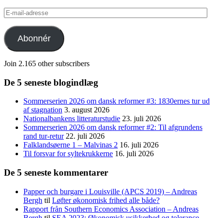
E-
mail-
adresse
Abonnér
Join 2.165 other subscribers
De 5 seneste blogindlæg
Sommerserien 2026 om dansk reformer #3: 1830ernes tur ud
af stagnation
3. august 2026
Nationalbankens litteraturstudie
23. juli 2026
Sommerserien 2026 om dansk reformer #2: Til afgrundens
rand tur-retur
22. juli 2026
Falklandsøerne 1 – Malvinas 2
16. juli 2026
Til forsvar for syltekrukkerne
16. juli 2026
De 5 seneste kommentarer
Papper och burgare i Louisville (APCS 2019) – Andreas
Bergh
til
Løfter økonomisk frihed alle både?
Rapport från Southern Economics Association – Andreas
Bergh
til
SEA 2023: Økonomisk usikkerhed og tolerance