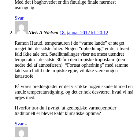
Med det i baghovedet er din finurlige finale nærmest
usmagelig.
Svar
↓
Niels A Nielsen
18. januar 2012 kl. 20:12
Ramon Harud, temperaturen i de “varme lande” er steget
meget lidt de sidste årtier. Nogen “ophedning” er der i hvert
fald ikke tale om. Satellitmålinger viser nærmest uændret
temperatur i de sidste 30 år i den tropiske troposfære (den
nedre del af atmosfæren). “Fortsat ophedning” med samme
takt som hidtil i de tropiske egne, vil ikke være nogen
katastrofe.
På vores breddegrader er det vist ikke nogen skade til med en
smule temperaturstigning, og det er nok desværre, hvad vi må
nøjes med.
Hvorfor tror du i øvrigt, at geologiske varmeperioder
traditionelt er blevet kaldt klimatiske optima?
Svar
↓