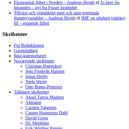
Ekonomisk frihet i Norden – Andreas Bergh
til
At lære fra
hinanden – nyt fra Fraser Instituttet
Tillväxt och ojämlikhet med och utan regionala
dummyvariabler – Andreas Bergh
til
IMF og ulighed (måske)
III – empirisk fifleri
Skribenter
Fra Redaktionen
Gæsteindlæg
Ikke-kategoriseret
Nuværende skribenter
Christian Bjørnskov
Jens Frederik Hansen
Jonas Herby
Niels Westy
Otto Brøns-Petersen
Tidligere skribenter
Aksel Tarras Madsen
Altmann
Carsten Valgreen
Casper Hunnerup Dahl
David Gress
Dr. Mephisto
Erik Winther Paisley