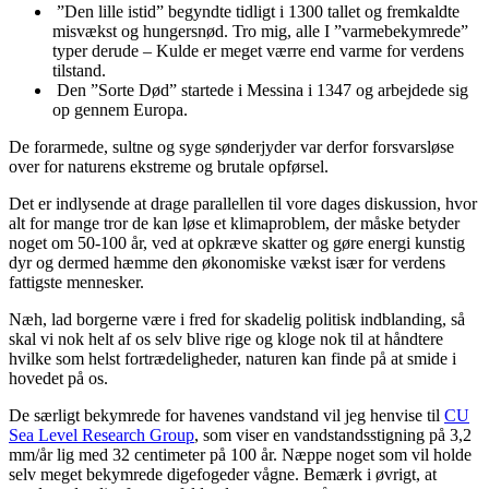
”Den lille istid” begyndte tidligt i 1300 tallet og fremkaldte
misvækst og hungersnød. Tro mig, alle I ”varmebekymrede”
typer derude – Kulde er meget værre end varme for verdens
tilstand.
Den ”Sorte Død” startede i Messina i 1347 og arbejdede sig
op gennem Europa.
De forarmede, sultne og syge sønderjyder var derfor forsvarsløse
over for naturens ekstreme og brutale opførsel.
Det er indlysende at drage parallellen til vore dages diskussion, hvor
alt for mange tror de kan løse et klimaproblem, der måske betyder
noget om 50-100 år, ved at opkræve skatter og gøre energi kunstig
dyr og dermed hæmme den økonomiske vækst især for verdens
fattigste mennesker.
Næh, lad borgerne være i fred for skadelig politisk indblanding, så
skal vi nok helt af os selv blive rige og kloge nok til at håndtere
hvilke som helst fortrædeligheder, naturen kan finde på at smide i
hovedet på os.
De særligt bekymrede for havenes vandstand vil jeg henvise til
CU
Sea Level Research Group
, som viser en vandstandsstigning på 3,2
mm/år lig med 32 centimeter på 100 år. Næppe noget som vil holde
selv meget bekymrede digefogeder vågne. Bemærk i øvrigt, at