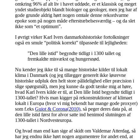
omkring 96% af alt liv i havet uddøde, er et klassisk og meget
yndet studieobjekt blandt biologer og geologer, men jeg har af
gode grunde aldrig hørt nogen omtale denne rekordvarme
epoke som på nogen måde efterstræbelsesværdig – og da slet
ikke som “et optimum”.
I øvrigt virker Karl Ivers danmarkshistoriske fortolkninger
også en smule “politisk korrekt” tilpassede til lejligheden:
”Den lille istid” begyndte tidligt i 1300 tallet og
fremkaldte misvækst og hungersnød.
Nu kender jeg ikke til så mange historiske kilder til lokalt
klima i Danmark (og jeg tillægger generelt ikke løsrevne
historiske udpluk den helt store pålidelighed eller præcision i
slige spørgsmål), men jeg kunne da godt tænke mig at høre,
hvad Karl Ivers kilde er til, at Den lille Istid begyndte tidligt i
1300-tallet? Hvis man kigger på rekonstruktioner af klimaet
lokalt i Europa (hvor vi mig bekendt har mange gode proxyer)
som f.eks
Guiot & Corona(2010)
, så peger deres data på, at
den lille istid først for alvor satte ind henimod slutningen af
1300-tallet i Nordvesteuropa.
Og hvad man end kan sige af skidt om Valdemar Atterdag, så
har jeg endnu ikke hørt nogen argumentere for andet end, at