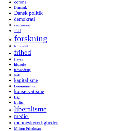
corona
Danmark
Dansk politik
demokrati
ejendomsret
EU
forskning
frihandel
frihed
Hayek
historie
indvandring
Irak
kapitalisme
kommunisme
konservatisme
krig
kultur
liberalisme
medier
menneskerettigheder
Milton Friedman