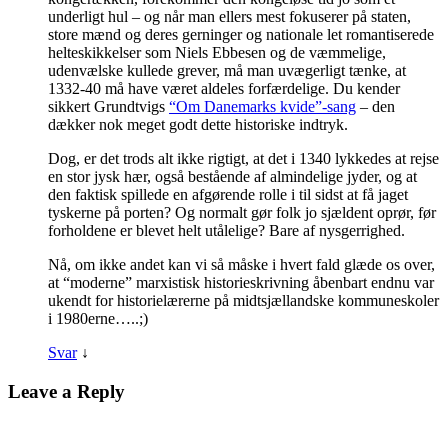
underligt hul – og når man ellers mest fokuserer på staten,
store mænd og deres gerninger og nationale let romantiserede
helteskikkelser som Niels Ebbesen og de væmmelige,
udenvælske kullede grever, må man uvægerligt tænke, at
1332-40 må have været aldeles forfærdelige. Du kender
sikkert Grundtvigs
“Om Danemarks kvide”-sang
– den
dækker nok meget godt dette historiske indtryk.
Dog, er det trods alt ikke rigtigt, at det i 1340 lykkedes at rejse
en stor jysk hær, også bestående af almindelige jyder, og at
den faktisk spillede en afgørende rolle i til sidst at få jaget
tyskerne på porten? Og normalt gør folk jo sjældent oprør, før
forholdene er blevet helt utålelige? Bare af nysgerrighed.
Nå, om ikke andet kan vi så måske i hvert fald glæde os over,
at “moderne” marxistisk historieskrivning åbenbart endnu var
ukendt for historielærerne på midtsjællandske kommuneskoler
i 1980erne…..;)
Svar
↓
Leave a Reply