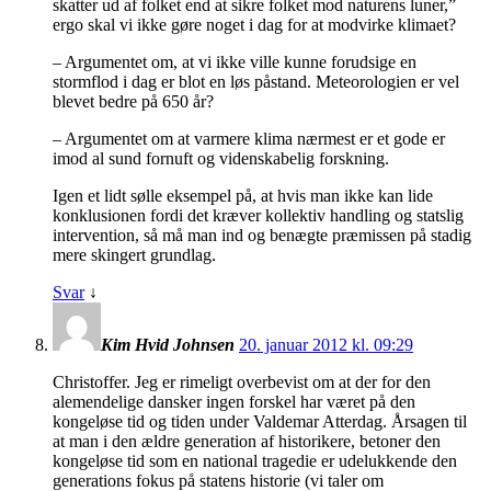
skatter ud af folket end at sikre folket mod naturens luner,”
ergo skal vi ikke gøre noget i dag for at modvirke klimaet?
– Argumentet om, at vi ikke ville kunne forudsige en
stormflod i dag er blot en løs påstand. Meteorologien er vel
blevet bedre på 650 år?
– Argumentet om at varmere klima nærmest er et gode er
imod al sund fornuft og videnskabelig forskning.
Igen et lidt sølle eksempel på, at hvis man ikke kan lide
konklusionen fordi det kræver kollektiv handling og statslig
intervention, så må man ind og benægte præmissen på stadig
mere skingert grundlag.
Svar
↓
Kim Hvid Johnsen
20. januar 2012 kl. 09:29
Christoffer. Jeg er rimeligt overbevist om at der for den
alemendelige dansker ingen forskel har været på den
kongeløse tid og tiden under Valdemar Atterdag. Årsagen til
at man i den ældre generation af historikere, betoner den
kongeløse tid som en national tragedie er udelukkende den
generations fokus på statens historie (vi taler om