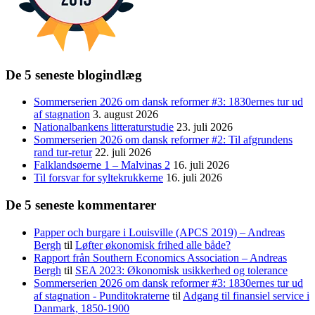
De 5 seneste blogindlæg
Sommerserien 2026 om dansk reformer #3: 1830ernes tur ud
af stagnation
3. august 2026
Nationalbankens litteraturstudie
23. juli 2026
Sommerserien 2026 om dansk reformer #2: Til afgrundens
rand tur-retur
22. juli 2026
Falklandsøerne 1 – Malvinas 2
16. juli 2026
Til forsvar for syltekrukkerne
16. juli 2026
De 5 seneste kommentarer
Papper och burgare i Louisville (APCS 2019) – Andreas
Bergh
til
Løfter økonomisk frihed alle både?
Rapport från Southern Economics Association – Andreas
Bergh
til
SEA 2023: Økonomisk usikkerhed og tolerance
Sommerserien 2026 om dansk reformer #3: 1830ernes tur ud
af stagnation - Punditokraterne
til
Adgang til finansiel service i
Danmark, 1850-1900