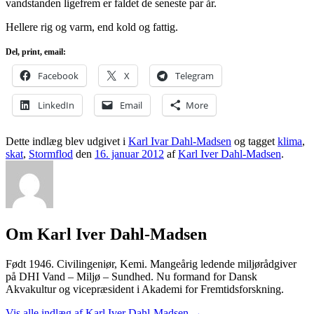
vandstanden ligefrem er faldet de seneste par år.
Hellere rig og varm, end kold og fattig.
Del, print, email:
Facebook
X
Telegram
LinkedIn
Email
More
Dette indlæg blev udgivet i
Karl Ivar Dahl-Madsen
og tagget
klima
,
skat
,
Stormflod
den
16. januar 2012
af
Karl Iver Dahl-Madsen
.
Om Karl Iver Dahl-Madsen
Født 1946. Civilingeniør, Kemi. Mangeårig ledende miljørådgiver
på DHI Vand – Miljø – Sundhed. Nu formand for Dansk
Akvakultur og vicepræsident i Akademi for Fremtidsforskning.
Vis alle indlæg af Karl Iver Dahl-Madsen
→