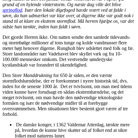
grund af en hylende vinterstorm. Og næste dag ville det blive
springflod
. Især den lokale digefoged havde svært ved at falde i
søvn, da han udmærket var klar over, at digerne ikke var godt nok i
stand til at klare en ekstrem stormflod. Må herren hjælpe os, var det
sidste han tænkte, inden han faldt i søvn.
Det gjorde Herren ikke. Om natten sendte den samlede tidevands-
og stormbølge millioner af tons tunge og kolde vandmasser flere
meter højt henover digerne. Rungholt blev udslettet med folk og fæ.
Store landområder nær Vadehavet blev skyllet væk og fra 10-
100.000 mennesker omkom. Det vestvendte sønderjyske
kystlandskab var forandret til ukendelighed.
Den
Store Manddrukning
for 650 år siden, er den værste
stormflodshændelse, der er forekommet i nyere historisk tid, dvs.
inden for de seneste 1000 år. Det er tvivlsomt, om man med tidens
viden kunne have forudsagt en sådan ekstremhændelse, og det
meget tvivlsomt, om man havde den nødvendige teknologiske
formåen og især de nødvendige midler til at forebygge
oversvømmelsen. Men situationen blev bestemt gjort værre af tre
forhold.
De danske konger, i 1362 Valdemar Atterdag, tænkte mere
på, hvordan de kunne hive skatter ud af folket end at sikre
folket mod naturens luner.