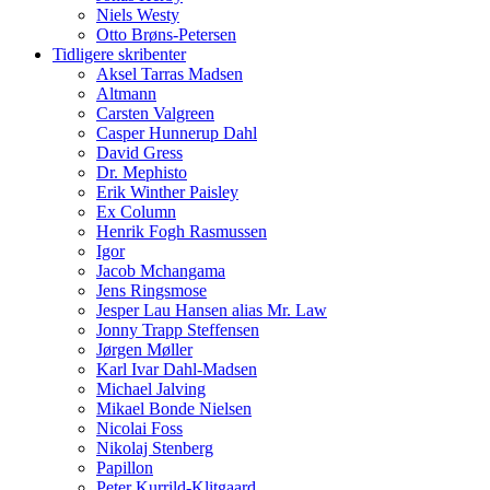
Niels Westy
Otto Brøns-Petersen
Tidligere skribenter
Aksel Tarras Madsen
Altmann
Carsten Valgreen
Casper Hunnerup Dahl
David Gress
Dr. Mephisto
Erik Winther Paisley
Ex Column
Henrik Fogh Rasmussen
Igor
Jacob Mchangama
Jens Ringsmose
Jesper Lau Hansen alias Mr. Law
Jonny Trapp Steffensen
Jørgen Møller
Karl Ivar Dahl-Madsen
Michael Jalving
Mikael Bonde Nielsen
Nicolai Foss
Nikolaj Stenberg
Papillon
Peter Kurrild-Klitgaard