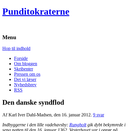
Punditokraterne
Menu
Hop til indhold
Forside
Om bloggen
Skribenter
Pressen om os
Det vi læser
Nyhedsbrev
RSS
Den danske syndflod
Af Karl Iver Dahl-Madsen, den 16. januar 2012.
9 svar
Indbyggerne i den lille vadehavsby:
Rungholt
gik dybt bekymrede i
seng natten til den 16. januar 1362. Vesterhavet var i oprør på