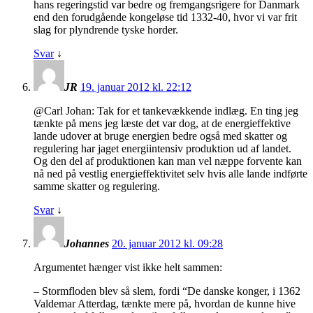
hans regeringstid var bedre og fremgangsrigere for Danmark
end den forudgående kongeløse tid 1332-40, hvor vi var frit
slag for plyndrende tyske horder.
Svar
↓
JR
19. januar 2012 kl. 22:12
@Carl Johan: Tak for et tankevækkende indlæg. En ting jeg
tænkte på mens jeg læste det var dog, at de energieffektive
lande udover at bruge energien bedre også med skatter og
regulering har jaget energiintensiv produktion ud af landet.
Og den del af produktionen kan man vel næppe forvente kan
nå ned på vestlig energieffektivitet selv hvis alle lande indførte
samme skatter og regulering.
Svar
↓
Johannes
20. januar 2012 kl. 09:28
Argumentet hænger vist ikke helt sammen:
– Stormfloden blev så slem, fordi “De danske konger, i 1362
Valdemar Atterdag, tænkte mere på, hvordan de kunne hive