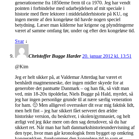
generationerne fra 1850erne frem til ca 1970. Jeg har vendt
pointen i forbindelse med udarbejdelsen af mit speciale i
historie med flere lektorer i middelalderhistorie på KU, og
ingen mente af den kongeløse tid havde nogen speciel
betydning. Læser man kilderne har krigene og plyndringerne
været af samme omfang før, under og efter den kongeløse tid.
Svar
↓
Christoffer Bugge Harder
20. januar 2012 kl. 13:51
@Kim
Jeg er helt sikker på, at Valdemar Atterdag har været et
benhårdt magtmenneske, der ingen midler skyede for at
generobre det pantsatte Danmark – og han fik, så vidt man
ved, min 18-20x tipoldefar, Niels Bugge på Hald, myrdet, så
jeg har ingen personlige grunde til at nære særlig veneration
for ham. 🙂 Men alligevel overrasker dit svar mig faktisk lidt,
men helt fint – jeg har sikkert fået serveret den ældre
historiske version, du beskriver, i skolen/gymnasiet, og helt
ærligt ved jeg ikke mere om den sag derudover, så du har
sikkert ret. Når man har haft danmarkshistorieundervisning af
den type, hvor man går kronologisk frem bygget op omkring
kongerækken, forekommer den kongeløse tid jo som et