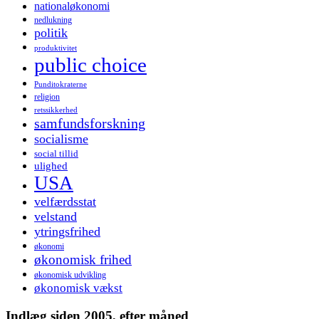
nationaløkonomi
nedlukning
politik
produktivitet
public choice
Punditokraterne
religion
retssikkerhed
samfundsforskning
socialisme
social tillid
ulighed
USA
velfærdsstat
velstand
ytringsfrihed
økonomi
økonomisk frihed
økonomisk udvikling
økonomisk vækst
Indlæg siden 2005, efter måned