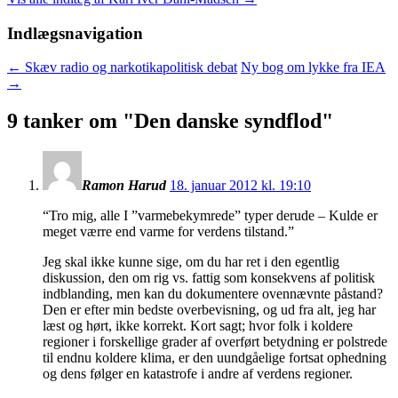
Indlægsnavigation
←
Skæv radio og narkotikapolitisk debat
Ny bog om lykke fra IEA
→
9 tanker om "
Den danske syndflod
"
Ramon Harud
18. januar 2012 kl. 19:10
“Tro mig, alle I ”varmebekymrede” typer derude – Kulde er
meget værre end varme for verdens tilstand.”
Jeg skal ikke kunne sige, om du har ret i den egentlig
diskussion, den om rig vs. fattig som konsekvens af politisk
indblanding, men kan du dokumentere ovennævnte påstand?
Den er efter min bedste overbevisning, og ud fra alt, jeg har
læst og hørt, ikke korrekt. Kort sagt; hvor folk i koldere
regioner i forskellige grader af overført betydning er polstrede
til endnu koldere klima, er den uundgåelige fortsat ophedning
og dens følger en katastrofe i andre af verdens regioner.