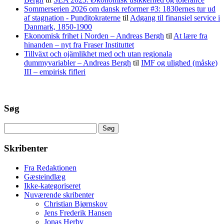
Sommerserien 2026 om dansk reformer #3: 1830ernes tur ud
af stagnation - Punditokraterne
til
Adgang til finansiel service i
Danmark, 1850-1900
Ekonomisk frihet i Norden – Andreas Bergh
til
At lære fra
hinanden – nyt fra Fraser Instituttet
Tillväxt och ojämlikhet med och utan regionala
dummyvariabler – Andreas Bergh
til
IMF og ulighed (måske)
III – empirisk fifleri
Søg
Søg
efter:
Skribenter
Fra Redaktionen
Gæsteindlæg
Ikke-kategoriseret
Nuværende skribenter
Christian Bjørnskov
Jens Frederik Hansen
Jonas Herby