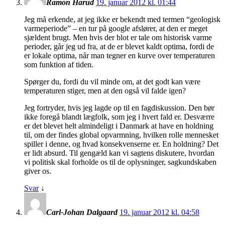
Ramon Harud
19. januar 2012 kl. 01:44
Jeg må erkende, at jeg ikke er bekendt med termen “geologisk
varmeperiode” – en tur på google afslører, at den er meget
sjældent brugt. Men hvis der blot er tale om historisk varme
perioder, går jeg ud fra, at de er blevet kaldt optima, fordi de
er lokale optima, når man tegner en kurve over temperaturen
som funktion af tiden.
Spørger du, fordi du vil minde om, at det godt kan være
temperaturen stiger, men at den også vil falde igen?
Jeg fortryder, hvis jeg lagde op til en fagdiskussion. Den bør
ikke foregå blandt lægfolk, som jeg i hvert fald er. Desværre
er det blevet helt almindeligt i Danmark at have en holdning
til, om der findes global opvarmning, hvilken rolle mennesket
spiller i denne, og hvad konsekvenserne er. En holdning? Det
er lidt absurd. Til gengæld kan vi sagtens diskutere, hvordan
vi politisk skal forholde os til de oplysninger, sagkundskaben
giver os.
Svar
↓
Carl-Johan Dalgaard
19. januar 2012 kl. 04:58