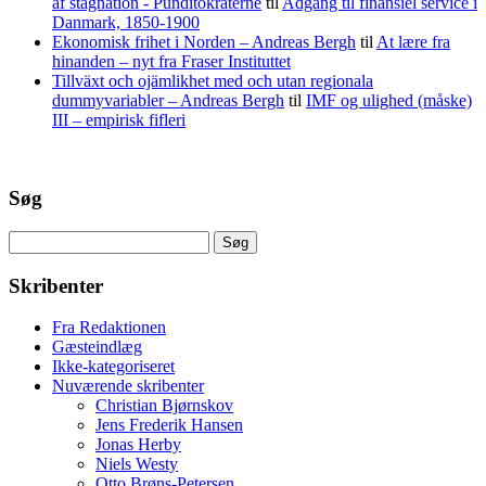
af stagnation - Punditokraterne
til
Adgang til finansiel service i
Danmark, 1850-1900
Ekonomisk frihet i Norden – Andreas Bergh
til
At lære fra
hinanden – nyt fra Fraser Instituttet
Tillväxt och ojämlikhet med och utan regionala
dummyvariabler – Andreas Bergh
til
IMF og ulighed (måske)
III – empirisk fifleri
Søg
Søg
efter:
Skribenter
Fra Redaktionen
Gæsteindlæg
Ikke-kategoriseret
Nuværende skribenter
Christian Bjørnskov
Jens Frederik Hansen
Jonas Herby
Niels Westy
Otto Brøns-Petersen