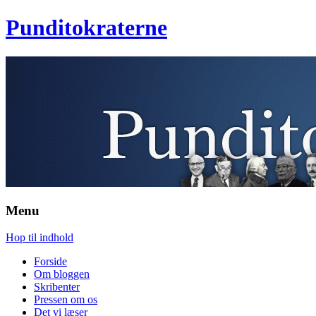
Punditokraterne
Menu
Hop til indhold
Forside
Om bloggen
Skribenter
Pressen om os
Det vi læser