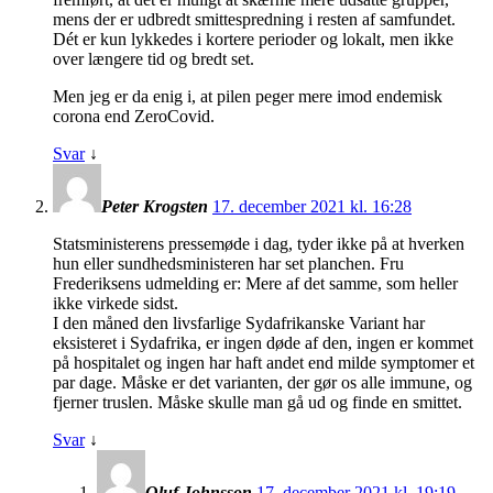
mens der er udbredt smittespredning i resten af samfundet.
Dét er kun lykkedes i kortere perioder og lokalt, men ikke
over længere tid og bredt set.
Men jeg er da enig i, at pilen peger mere imod endemisk
corona end ZeroCovid.
Svar
↓
Peter Krogsten
17. december 2021 kl. 16:28
Statsministerens pressemøde i dag, tyder ikke på at hverken
hun eller sundhedsministeren har set planchen. Fru
Frederiksens udmelding er: Mere af det samme, som heller
ikke virkede sidst.
I den måned den livsfarlige Sydafrikanske Variant har
eksisteret i Sydafrika, er ingen døde af den, ingen er kommet
på hospitalet og ingen har haft andet end milde symptomer et
par dage. Måske er det varianten, der gør os alle immune, og
fjerner truslen. Måske skulle man gå ud og finde en smittet.
Svar
↓
Oluf Johnsson
17. december 2021 kl. 19:19