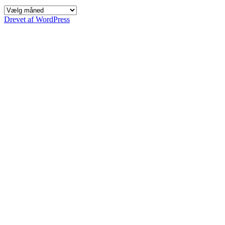
Indlæg
siden
Drevet af WordPress
2005,
efter
måned