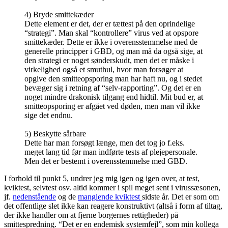
4) Bryde smittekæder
Dette element er det, der er tættest på den oprindelige
“strategi”. Man skal “kontrollere” virus ved at opspore
smittekæder. Dette er ikke i overensstemmelse med de
generelle principper i GBD, og man må da også sige, at
den strategi er noget sønderskudt, men det er måske i
virkelighed også et smuthul, hvor man forsøger at
opgive den smitteopsporing man har haft nu, og i stedet
bevæger sig i retning af “selv-rapporting”. Og det er en
noget mindre drakonisk tilgang end hidtil. Mit bud er, at
smitteopsporing er afgået ved døden, men man vil ikke
sige det endnu.
5) Beskytte sårbare
Dette har man forsøgt længe, men det tog jo f.eks.
meget lang tid før man indførte tests af plejepersonale.
Men det er bestemt i overensstemmelse med GBD.
I forhold til punkt 5, undrer jeg mig igen og igen over, at test,
kviktest, selvtest osv. altid kommer i spil meget sent i virussæsonen,
jf.
nedenstående
og de
manglende kviktest
sidste år. Det er som om
det offentlige slet ikke kan reagere konstruktivt (altså i form af tiltag,
der ikke handler om at fjerne borgernes rettigheder) på
smittespredning. “Det er en endemisk systemfejl”, som min kollega