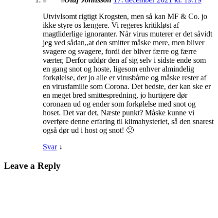
Utvivlsomt rigtigt Krogsten, men så kan MF & Co. jo
ikke styre os længere. Vi regeres kritikløst af
magtliderlige ignoranter. Når virus muterer er det såvidt
jeg ved sådan,,at den smitter måske mere, men bliver
svagere og svagere, fordi der bliver færre og færre
værter, Derfor uddør den af sig selv i sidste ende som
en gang snot og hoste, ligesom enhver almindelig
forkølelse, der jo alle er virusbårne og måske rester af
en virusfamilie som Corona. Det bedste, der kan ske er
en meget bred smittespredning, jo hurtigere dør
coronaen ud og ender som forkølelse med snot og
hoset. Det var det, Næste punkt? Måske kunne vi
overføre denne erfaring til klimahysteriet, så den snarest
også dør ud i host og snot! 🙂
Svar
↓
Leave a Reply