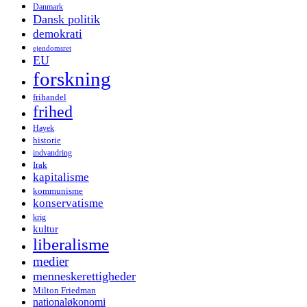
Danmark
Dansk politik
demokrati
ejendomsret
EU
forskning
frihandel
frihed
Hayek
historie
indvandring
Irak
kapitalisme
kommunisme
konservatisme
krig
kultur
liberalisme
medier
menneskerettigheder
Milton Friedman
nationaløkonomi