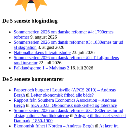
De 5 seneste blogindlæg
Sommerserien 2026 om danske reformer #4: 1790ernes
reformer
9. august 2026
Sommerserien 2026 om dansk reformer #3: 1830ernes tur ud
af stagnation
3. august 2026
Nationalbankens litteraturstudie
23. juli 2026
Sommerserien 2026 om dansk reformer #2: Til afgrundens
rand tur-retur
22. juli 2026
Falklandsøerne 1 – Malvinas 2
16. juli 2026
De 5 seneste kommentarer
Papper och burgare i Louisville (APCS 2019) – Andreas
Bergh
til
Løfter økonomisk frihed alle både?
Rapport från Southern Economics Association – Andreas
Bergh
til
SEA 2023: Økonomisk usikkerhed og tolerance
Sommerserien 2026 om dansk reformer #3: 1830ernes tur ud
af stagnation - Punditokraterne
til
Adgang til finansiel service i
Danmark, 1850-1900
Ekonomisk frihet i Norden – Andreas Bergh
til
At lære fra