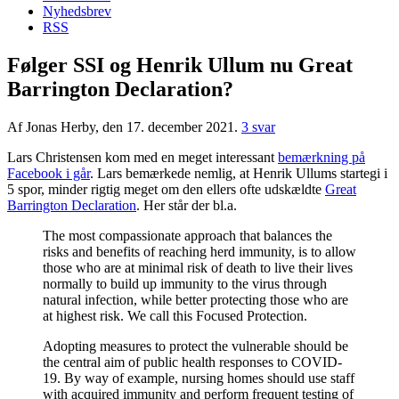
Nyhedsbrev
RSS
Følger SSI og Henrik Ullum nu Great
Barrington Declaration?
Af Jonas Herby, den 17. december 2021.
3 svar
Lars Christensen kom med en meget interessant
bemærkning på
Facebook i går
. Lars bemærkede nemlig, at Henrik Ullums startegi i
5 spor, minder rigtig meget om den ellers ofte udskældte
Great
Barrington Declaration
. Her står der bl.a.
The most compassionate approach that balances the
risks and benefits of reaching herd immunity, is to allow
those who are at minimal risk of death to live their lives
normally to build up immunity to the virus through
natural infection, while better protecting those who are
at highest risk. We call this Focused Protection.
Adopting measures to protect the vulnerable should be
the central aim of public health responses to COVID-
19. By way of example, nursing homes should use staff
with acquired immunity and perform frequent testing of