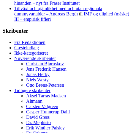
hinanden – nyt fra Fraser Instituttet
Tillväxt och ojämlikhet med och utan regionala
dummyvariabler – Andreas Bergh
til
IMF og ulighed (måske)
III – empirisk fifleri
Skribenter
Fra Redaktionen
Gæsteindlæg
Ikke-kategoriseret
Nuværende skribenter
Christian Bjørnskov
Jens Frederik Hansen
Jonas Herby
Niels Westy
Otto Brøns-Petersen
Tidligere skribenter
Aksel Tarras Madsen
Altmann
Carsten Valgreen
Casper Hunnerup Dahl
David Gress
Dr. Mephisto
Erik Winther Paisley