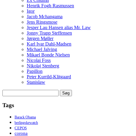
Ex Column
Henrik Fogh Rasmussen
Igor
Jacob Mchangama
Jens Ringsmose
Jesper Lau Hansen alias Mr. Law
Jonny Trapp Steffensen
Jørgen Møller
Karl Ivar Dahl-Madsen
Michael Jalving
Mikael Bonde Nielsen
Nicolai Foss
Nikolaj Stenberg
Papillon
Peter Kurrild-Klitgaard
Stanislaw
Søg
efter:
Tags
Barack Obama
berlingskewatch
CEPOS
corona