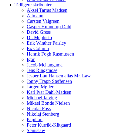
Tidligere skribenter
Aksel Tarras Madsen
Altmann
Carsten Valgreen
Casper Hunnerup Dahl
David Gress
Dr. Mephisto
Erik Winther Paisley
Ex Column
Henrik Fogh Rasmussen
Igor
Jacob Mchangama
Jens Ringsmose
Jesper Lau Hansen alias Mr. Law
Jonny Trapp Steffensen
Jørgen Møller
Karl Ivar Dahl-Madsen
Michael Jalving
Mikael Bonde Nielsen
Nicolai Foss
Nikolaj Stenberg
Papillon
Peter Kurrild-Klitgaard
Stanislaw