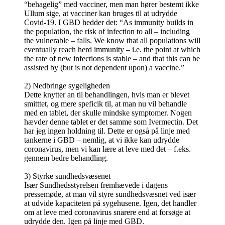
“behagelig” med vacciner, men man hører bestemt ikke
Ullum sige, at vacciner kan bruges til at udrydde
Covid-19. I GBD hedder det: “As immunity builds in
the population, the risk of infection to all – including
the vulnerable – falls. We know that all populations will
eventually reach herd immunity – i.e. the point at which
the rate of new infections is stable – and that this can be
assisted by (but is not dependent upon) a vaccine.”
2) Nedbringe sygeligheden
Dette knytter an til behandlingen, hvis man er blevet
smitttet, og mere speficik til, at man nu vil behandle
med en tablet, der skulle mindske symptomer. Nogen
hævder denne tablet er det samme som Ivermectin. Det
har jeg ingen holdning til. Dette er også på linje med
tankerne i GBD – nemlig, at vi ikke kan udrydde
coronavirus, men vi kan lære at leve med det – f.eks.
gennem bedre behandling.
3) Styrke sundhedsvæsenet
Især Sundhedsstyrelsen fremhævede i dagens
pressemøde, at man vil styre sundhedsvæsnet ved især
at udvide kapaciteten på sygehusene. Igen, det handler
om at leve med coronavirus snarere end at forsøge at
udrydde den. Igen på linje med GBD.