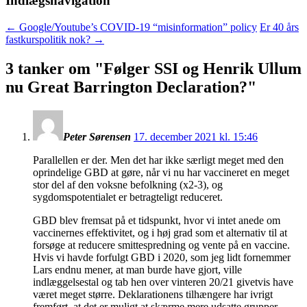
Indlægsnavigation
←
Google/Youtube’s COVID-19 “misinformation” policy
Er 40 års
fastkurspolitik nok?
→
3 tanker om "
Følger SSI og Henrik Ullum
nu Great Barrington Declaration?
"
Peter Sørensen
17. december 2021 kl. 15:46
Parallellen er der. Men det har ikke særligt meget med den
oprindelige GBD at gøre, når vi nu har vaccineret en meget
stor del af den voksne befolkning (x2-3), og
sygdomspotentialet er betragteligt reduceret.
GBD blev fremsat på et tidspunkt, hvor vi intet anede om
vaccinernes effektivitet, og i høj grad som et alternativ til at
forsøge at reducere smittespredning og vente på en vaccine.
Hvis vi havde forfulgt GBD i 2020, som jeg lidt fornemmer
Lars endnu mener, at man burde have gjort, ville
indlæggelsestal og tab hen over vinteren 20/21 givetvis have
været meget større. Deklarationens tilhængere har ivrigt
fremført, at det er muligt at skærme mere udsatte grupper,