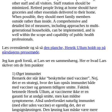
other staff and all visitors. Staff rotation should be
minimized. Retired people living at home should have
groceries and other essentials delivered to their home.
When possible, they should meet family members
outside rather than inside. A comprehensive and
detailed list of measures, including approaches to multi-
generational households, can be implemented, and is
well within the scope and capability of public health
professionals.
Læs ovenstående og så så
den planche, Henrik Ullum holdt op på
gårsdagens pressemøde
.
Jeg kan godt forstå, at Lars ser en sammenhæng. Her er hvad Lars
skriver om de fem punkter
1) Øget immunitet
Bemærk der står ikke “beskyttelse med vacciner”. Nej,
det er en strategi, hvor der kan opnås immunitet både
med vacciner og gennem tidligere smitte. Faktisk
betonede Henrik Ullum, at vaccinerne ikke er en
garanti for at undgå smitte, men kan mildne
symptomerne. Altså underforstået naturlig immunitet
(med eller uden vaccine) er egentlig det, der er
langsigtsløsningen. Den løsning kan måske være mere