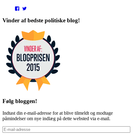
View
View
punditokraterne’s
punditokraterne’s
profile
profile
Vinder af bedste politiske blog!
on
on
Facebook
Twitter
Følg bloggen!
Indtast din e-mail-adresse for at blive tilmeldt og modtage
påmindelser om nye indlæg på dette websted via e-mail.
E-
mail-