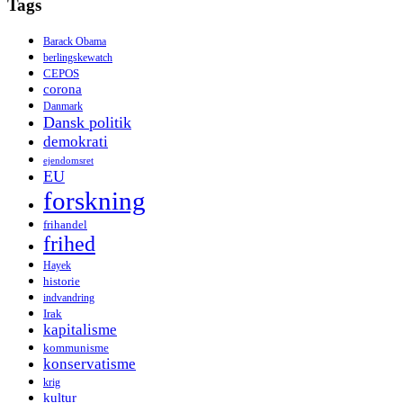
Tags
Barack Obama
berlingskewatch
CEPOS
corona
Danmark
Dansk politik
demokrati
ejendomsret
EU
forskning
frihandel
frihed
Hayek
historie
indvandring
Irak
kapitalisme
kommunisme
konservatisme
krig
kultur