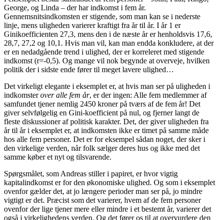
George, og Linda – der har indkomst i fem år.
Gennemsnitsindkomsten er stigende, som man kan se i nederste
linje, mens uligheden varierer kraftigt fra år til år. I år 1 er
Ginikoefficienten 27,3, mens den i de næste år er henholdsvis 17,6,
28,7, 27,2 og 10,1. Hvis man vil, kan man endda konkludere, at der
er en nedadgående trend i ulighed, der er korreleret med stigende
indkomst (r=-0,5). Og mange vil nok begynde at overveje, hvilken
politik der i sidste ende fører til meget lavere ulighed…
Det virkeligt elegante i eksemplet er, at hvis man ser på uligheden i
indkomster
over alle fem år
, er der ingen: Alle fem medlemmer af
samfundet tjener nemlig 2450 kroner på tværs af de fem år! Det
giver selvfølgelig en Gini-koefficient på nul, og fjerner langt de
fleste diskussioner af politisk karakter. Det, der giver uligheden fra
år til år i eksemplet er, at indkomsten ikke er timet på samme måde
hos alle fem personer. Det er for eksempel sådan noget, der sker i
den virkelige verden, når folk sælger deres hus og ikke med det
samme køber et nyt og tilsvarende.
Spørgsmålet, som Andreas stiller i papiret, er hvor vigtig
kapitalindkomst er for den økonomiske ulighed. Og som i eksemplet
ovenfor gælder det, at jo længere perioder man ser på, jo mindre
vigtigt er det. Præcist som det varierer, hvem af de fem personer
ovenfor der lige tjener mere eller mindre i et bestemt år, varierer det
også i virkelighedens verden. Og det fører os til at overvurdere den