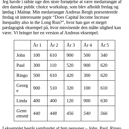
Jeg havde i sidste uge den store fornøjelse at være medarrangør af
den danske public choice workshop, som blev afholdt fredag og
lørdag i Malmø. Min medarrangør Andreas Bergh præsenterede
fredag sit interessante papir “Does Capital Income Increase
Inequality also in the Long Run?”, hvor han gav et meget
pædagogisk eksempel på, hvor misvisende den målte ulighed kan
være. Vi bringer her en version af Andreas eksempel.
År 1
År 2
År 3
År 4
År 5
John
100
610
900
500
340
Paul
300
110
520
900
620
Ringo
500
610
420
300
620
Georg
900
510
320
100
610
e
Linda
400
400
120
900
630
Genn
440
448
456
540
566
emsnit
I eksemplet består samfundet af fem personer – John, Paul, Ringo,