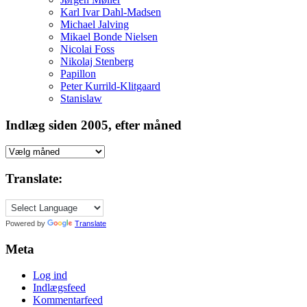
Karl Ivar Dahl-Madsen
Michael Jalving
Mikael Bonde Nielsen
Nicolai Foss
Nikolaj Stenberg
Papillon
Peter Kurrild-Klitgaard
Stanislaw
Indlæg siden 2005, efter måned
Indlæg
siden
2005,
Translate:
efter
måned
Powered by
Translate
Meta
Log ind
Indlægsfeed
Kommentarfeed