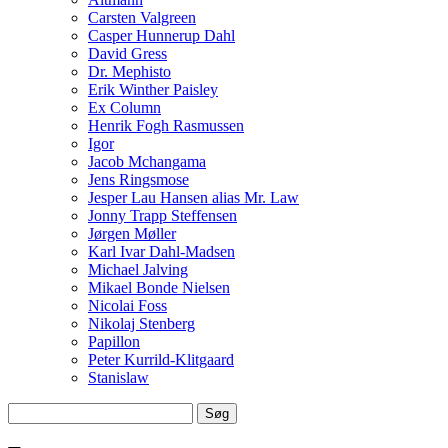
Carsten Valgreen
Casper Hunnerup Dahl
David Gress
Dr. Mephisto
Erik Winther Paisley
Ex Column
Henrik Fogh Rasmussen
Igor
Jacob Mchangama
Jens Ringsmose
Jesper Lau Hansen alias Mr. Law
Jonny Trapp Steffensen
Jørgen Møller
Karl Ivar Dahl-Madsen
Michael Jalving
Mikael Bonde Nielsen
Nicolai Foss
Nikolaj Stenberg
Papillon
Peter Kurrild-Klitgaard
Stanislaw
Søg
efter: