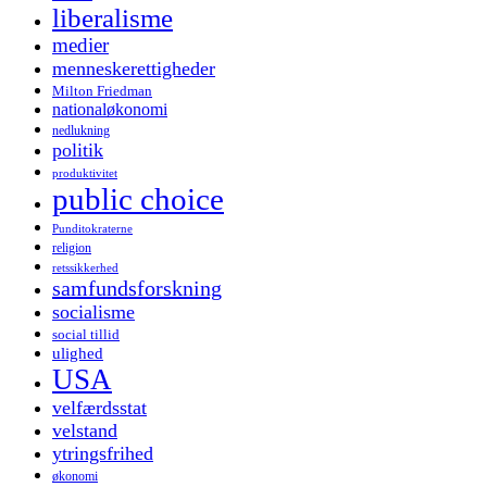
liberalisme
medier
menneskerettigheder
Milton Friedman
nationaløkonomi
nedlukning
politik
produktivitet
public choice
Punditokraterne
religion
retssikkerhed
samfundsforskning
socialisme
social tillid
ulighed
USA
velfærdsstat
velstand
ytringsfrihed
økonomi