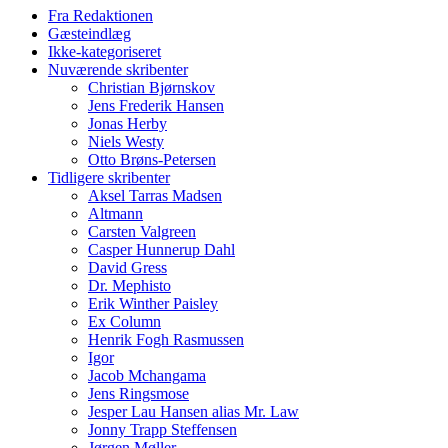
Fra Redaktionen
Gæsteindlæg
Ikke-kategoriseret
Nuværende skribenter
Christian Bjørnskov
Jens Frederik Hansen
Jonas Herby
Niels Westy
Otto Brøns-Petersen
Tidligere skribenter
Aksel Tarras Madsen
Altmann
Carsten Valgreen
Casper Hunnerup Dahl
David Gress
Dr. Mephisto
Erik Winther Paisley
Ex Column
Henrik Fogh Rasmussen
Igor
Jacob Mchangama
Jens Ringsmose
Jesper Lau Hansen alias Mr. Law
Jonny Trapp Steffensen
Jørgen Møller