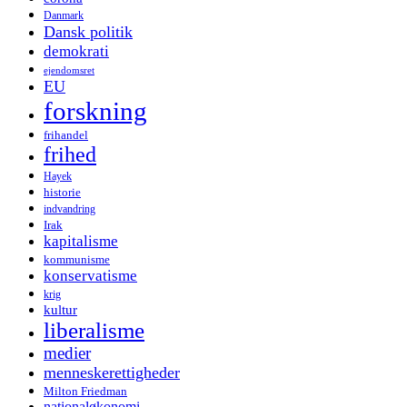
Danmark
Dansk politik
demokrati
ejendomsret
EU
forskning
frihandel
frihed
Hayek
historie
indvandring
Irak
kapitalisme
kommunisme
konservatisme
krig
kultur
liberalisme
medier
menneskerettigheder
Milton Friedman
nationaløkonomi