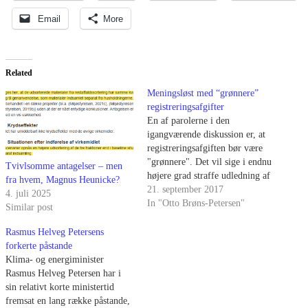
Email
More
Related
Meningsløst med “grønnere”
registreringsafgifter
En af parolerne i den
igangværende diskussion er, at
registreringsafgiften bør være
"grønnere". Det vil sige i endnu
Tvivlsomme antagelser – men
højere grad straffe udledning af
fra hvem, Magnus Heunicke?
drivhusgas. Problemet er bare,
21. september 2017
4. juli 2025
at bilafgifterne
In "Otto Brøns-Petersen"
Similar post
allerede indebærer en meget høj
pris på at udlede drivhusgasser.
Rasmus Helveg Petersens
Bilafgifterne står for en meget
forkerte påstande
stor del af de unødvendigt store
Klima- og energiminister
samfundsøkonomiske…
Rasmus Helveg Petersen har i
sin relativt korte ministertid
fremsat en lang række påstande,