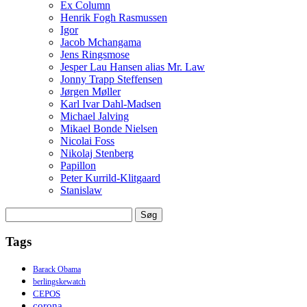
Ex Column
Henrik Fogh Rasmussen
Igor
Jacob Mchangama
Jens Ringsmose
Jesper Lau Hansen alias Mr. Law
Jonny Trapp Steffensen
Jørgen Møller
Karl Ivar Dahl-Madsen
Michael Jalving
Mikael Bonde Nielsen
Nicolai Foss
Nikolaj Stenberg
Papillon
Peter Kurrild-Klitgaard
Stanislaw
Søg
efter:
Tags
Barack Obama
berlingskewatch
CEPOS
corona