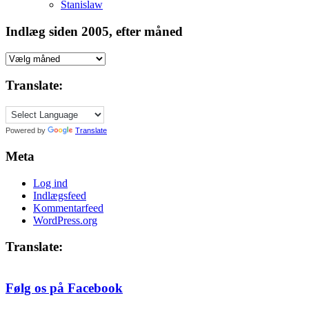
Stanislaw
Indlæg siden 2005, efter måned
Indlæg
siden
2005,
Translate:
efter
måned
Powered by
Translate
Meta
Log ind
Indlægsfeed
Kommentarfeed
WordPress.org
Translate:
Følg os på Facebook