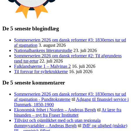
De 5 seneste blogindlæg
Sommerserien 2026 om dansk reformer #3: 1830ernes tur ud
af stagnation
3. august 2026
Nationalbankens litteraturstudie
23. juli 2026
Sommerserien 2026 om dansk reformer #2: Til afgrundens
rand tur-retur
22. juli 2026
Falklandsøerne 1 – Malvinas 2
16. juli 2026
Til forsvar for syltekrukkerne
16. juli 2026
De 5 seneste kommentarer
Sommerserien 2026 om dansk reformer #3: 1830ernes tur ud
af stagnation - Punditokraterne
til
Adgang til finansiel service i
Danmark, 1850-1900
Ekonomisk frihet i Norden – Andreas Bergh
til
At lære fra
hinanden – nyt fra Fraser Instituttet
Tillväxt och ojämlikhet med och utan regionala
dummyvariabler – Andreas Bergh
til
IMF og ulighed (måske)
III – empirisk fifleri