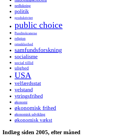
nedlukning
politik
produktivitet
public choice
Punditokraterne
religion
retssikkerhed
samfundsforskning
socialisme
social tillid
ulighed
USA
velfærdsstat
velstand
ytringsfrihed
økonomi
økonomisk frihed
økonomisk udvikling
økonomisk vækst
Indlæg siden 2005, efter måned