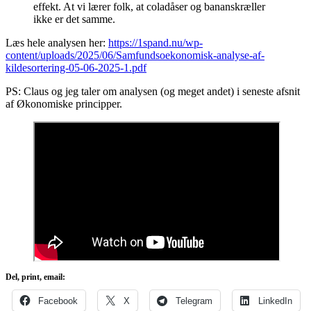
effekt. At vi lærer folk, at coladåser og bananskræller
ikke er det samme.
Læs hele analysen her:
https://1spand.nu/wp-
content/uploads/2025/06/Samfundsoekonomisk-analyse-af-
kildesortering-05-06-2025-1.pdf
PS: Claus og jeg taler om analysen (og meget andet) i seneste afsnit
af Økonomiske principper.
Del, print, email:
Facebook
X
Telegram
LinkedIn