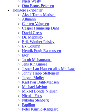
Niels Westy
Otto Brøns-Petersen
Tidligere skribenter
Aksel Tarras Madsen
Altmann
Carsten Valgreen
Casper Hunnerup Dahl
David Gress
Dr. Mephisto
Erik Winther Paisley
Ex Column
Henrik Fogh Rasmussen
Igor
Jacob Mchangama
Jens Ringsmose
Jesper Lau Hansen alias Mr. Law
Jonny Trapp Steffensen
Jørgen Møller
Karl Ivar Dahl-Madsen
Michael Jalving
Mikael Bonde Nielsen
Nicolai Foss
Nikolaj Stenberg
Papillon
Peter Kurrild-Klitgaard