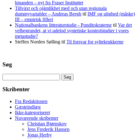
hinanden – nyt fra Fraser Instituttet
Tillväxt och ojämlikhet med och utan regionala
dummyvariabler – Andreas Bergh
til
IMF og ulighed (måske)
III – empirisk fifleri
Nationalbankens litteraturstudie - Punditokraterne
til
Var det
velbegrundet, at vi udelod syntetiske kontrolstudier i vores
metastudie?
Steffen Norden Sølling
til
Til forsvar for syltekrukkerne
Søg
Søg
efter:
Skribenter
Fra Redaktionen
Gæsteindlæg
Ikke-kategoriseret
Nuværende skribenter
Christian Bjørnskov
Jens Frederik Hansen
Jonas Herby