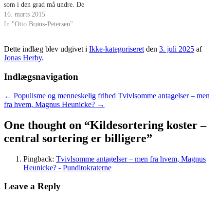
som i den grad må undre. De
handler bl.a. om mine CEPOS-
16. marts 2015
analyser af omkostningerne ved
In "Otto Brøns-Petersen"
energipolitikken. Det er dog
også hans egne embedsmænd,
Dette indlæg blev udgivet i
Ikke-kategoriseret
den
3. juli 2025
af
der underkendes. Og vel at
Jonas Herby
.
mærke uden sagligt belæg.
Tværtimod…
Indlægsnavigation
←
Populisme og menneskelig frihed
Tvivlsomme antagelser – men
fra hvem, Magnus Heunicke?
→
One thought on “
Kildesortering koster –
central sortering er billigere
”
Pingback:
Tvivlsomme antagelser – men fra hvem, Magnus
Heunicke? - Punditokraterne
Leave a Reply