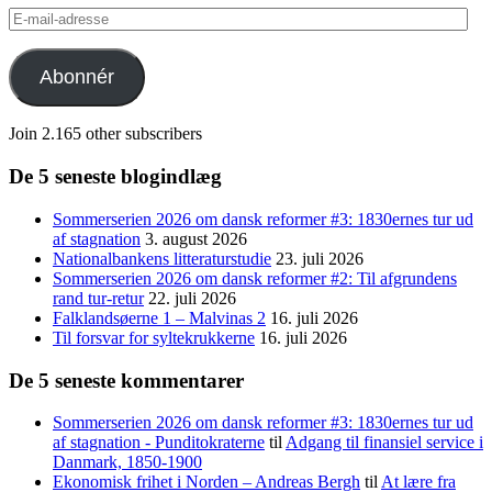
E-
mail-
adresse
Abonnér
Join 2.165 other subscribers
De 5 seneste blogindlæg
Sommerserien 2026 om dansk reformer #3: 1830ernes tur ud
af stagnation
3. august 2026
Nationalbankens litteraturstudie
23. juli 2026
Sommerserien 2026 om dansk reformer #2: Til afgrundens
rand tur-retur
22. juli 2026
Falklandsøerne 1 – Malvinas 2
16. juli 2026
Til forsvar for syltekrukkerne
16. juli 2026
De 5 seneste kommentarer
Sommerserien 2026 om dansk reformer #3: 1830ernes tur ud
af stagnation - Punditokraterne
til
Adgang til finansiel service i
Danmark, 1850-1900
Ekonomisk frihet i Norden – Andreas Bergh
til
At lære fra