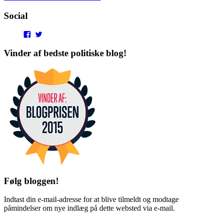
Social
View
View
punditokraterne’s
punditokraterne’s
profile
profile
Vinder af bedste politiske blog!
on
on
Facebook
Twitter
Følg bloggen!
Indtast din e-mail-adresse for at blive tilmeldt og modtage
påmindelser om nye indlæg på dette websted via e-mail.