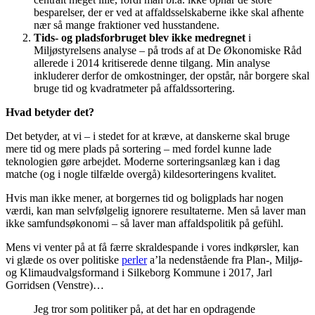
besparelser, der er ved at affaldsselskaberne ikke skal afhente
nær så mange fraktioner ved husstandene.
Tids- og pladsforbruget blev ikke medregnet
i
Miljøstyrelsens analyse – på trods af at De Økonomiske Råd
allerede i 2014 kritiserede denne tilgang. Min analyse
inkluderer derfor de omkostninger, der opstår, når borgere skal
bruge tid og kvadratmeter på affaldssortering.
Hvad betyder det?
Det betyder, at vi – i stedet for at kræve, at danskerne skal bruge
mere tid og mere plads på sortering – med fordel kunne lade
teknologien gøre arbejdet. Moderne sorteringsanlæg kan i dag
matche (og i nogle tilfælde overgå) kildesorteringens kvalitet.
Hvis man ikke mener, at borgernes tid og boligplads har nogen
værdi, kan man selvfølgelig ignorere resultaterne. Men så laver man
ikke samfundsøkonomi – så laver man affaldspolitik på gefühl.
Mens vi venter på at få færre skraldespande i vores indkørsler, kan
vi glæde os over politiske
perler
a’la nedenstående fra Plan-, Miljø-
og Klimaudvalgsformand i Silkeborg Kommune i 2017, Jarl
Gorridsen (Venstre)…
Jeg tror som politiker på, at det har en opdragende