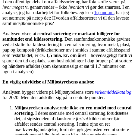
I den offentlige debat om affaldssortering har fokus ofte været på,
hvor meget
vi genanvender – ikke
hvordan
vi gør det smartest. I en
analyse, jeg har udarbejdet for folkebevægelsen
1spand.nu
, har jeg
set nærmere på netop det: Hvordan affaldssorterer vi til den laveste
samfundsøkonomiske pris?
Analysen viser, at
central sortering er markant billigere for
samfundet end kildesortering
. Den samfundsøkonomiske gevinst
ved at skifte fra kildesortering til central sortering, hvor metal, plast,
pap og komposit (drikkekartoner mv.) smides i samme affaldsspand
som restaffaldet, er ca.
1,5 mia. kr. om året
– hovedsageligt fordi vi
sparer den tid og plads, som husholdninger i dag bruger på at sortere
og håndtere affaldet (som skønsmæssigt er sat til 1,7 minutter om
ugen i analysen).
En vigtig udvidelse af Miljøstyrelsens analyse
Analysen bygger videre på Miljøstyrelsens store
virkemiddelkatalog
fra 2020. Men den adskiller sig på to centrale punkter:
Miljøstyrelsen analyserede ikke en ren model med central
sortering
. I deres scenarie med central sortering forudsættes
det, at størstedelen af danskerne
fortsat
kildesorterer før
affaldet sendes central sortering. I mine øjne en ret
mærkværdig antagelse, fordi det gør gevinsten ved at sortere
centralt meget lille, fordi man bl.a. ikke opnår de store