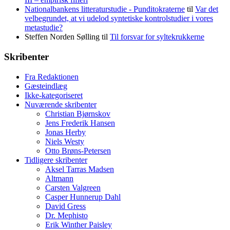
Nationalbankens litteraturstudie - Punditokraterne
til
Var det
velbegrundet, at vi udelod syntetiske kontrolstudier i vores
metastudie?
Steffen Norden Sølling
til
Til forsvar for syltekrukkerne
Skribenter
Fra Redaktionen
Gæsteindlæg
Ikke-kategoriseret
Nuværende skribenter
Christian Bjørnskov
Jens Frederik Hansen
Jonas Herby
Niels Westy
Otto Brøns-Petersen
Tidligere skribenter
Aksel Tarras Madsen
Altmann
Carsten Valgreen
Casper Hunnerup Dahl
David Gress
Dr. Mephisto
Erik Winther Paisley