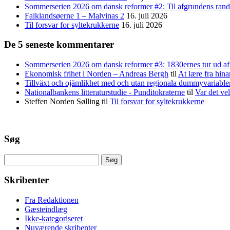
Sommerserien 2026 om dansk reformer #2: Til afgrundens rand 
Falklandsøerne 1 – Malvinas 2
16. juli 2026
Til forsvar for syltekrukkerne
16. juli 2026
De 5 seneste kommentarer
Sommerserien 2026 om dansk reformer #3: 1830ernes tur ud af 
Ekonomisk frihet i Norden – Andreas Bergh
til
At lære fra hina
Tillväxt och ojämlikhet med och utan regionala dummyvariabl
Nationalbankens litteraturstudie - Punditokraterne
til
Var det vel
Steffen Norden Sølling
til
Til forsvar for syltekrukkerne
Søg
Søg
efter:
Skribenter
Fra Redaktionen
Gæsteindlæg
Ikke-kategoriseret
Nuværende skribenter