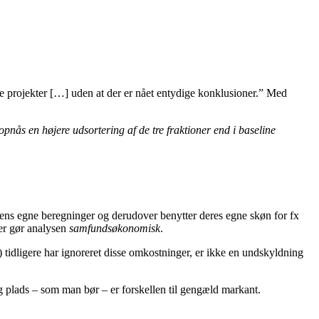
ække projekter […] uden at der er nået entydige konklusioner.” Med
pnås en højere udsortering af de tre fraktioner end i baseline
sens egne beregninger og derudover benytter deres egne skøn for fx
der gør analysen
samfundsøkonomisk
.
n) tidligere har ignoreret disse omkostninger, er ikke en undskyldning
g plads – som man bør – er forskellen til gengæld markant.