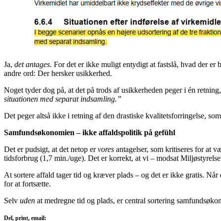
Ja,
det antages
. For det er ikke muligt entydigt at fastslå, hvad der e
andre ord: Der hersker usikkerhed.
Noget tyder dog på, at det på trods af usikkerheden peger i én retning
situationen med separat indsamling.”
Det peger altså ikke i retning af den drastiske kvalitetsforringelse, 
Samfundsøkonomien – ikke affaldspolitik på gefühl
Det er pudsigt, at det netop er
vores
antagelser, som kritiseres for at 
tidsforbrug (1,7 min./uge). Det er korrekt, at vi – modsat Miljøstyrel
At sortere affald tager tid og kræver plads – og det er ikke gratis. Nå
for at fortsætte.
Selv
uden
at medregne tid og plads, er central sortering samfundsøkon
Del, print, email: