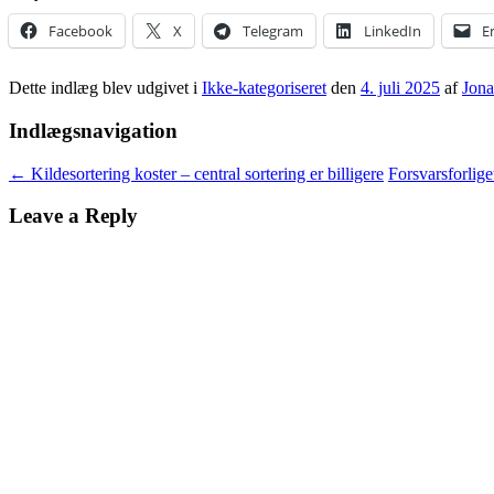
Facebook
X
Telegram
LinkedIn
E
Dette indlæg blev udgivet i
Ikke-kategoriseret
den
4. juli 2025
af
Jona
Indlægsnavigation
←
Kildesortering koster – central sortering er billigere
Forsvarsforlige
Leave a Reply