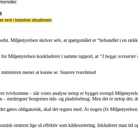
r bedst. Miljøstyrelsen skriver selv, at spørgsmålet er “behandlet i en r
, for Miljøstyrelsen konkluderer i samme rapport, at
“I begge scenarier o
som ministeren mener at kunne se. Snarere tværtimod
være tvivlsomme – når vores analyse netop er bygget ovenpå Miljøstyrel
sen – medregner borgernes tids- og pladsforbrug. Men det er netop det, 
r det gøres obligatorisk, skal det regnes med. At nogen (fx Miljøstyrelse
omisk omtrent lige så effektiv som kildesortering. Inkluderer man tid o