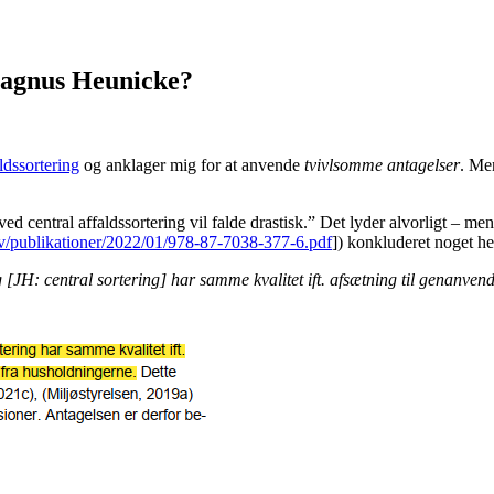
Magnus Heunicke?
ldssortering
og anklager mig for at anvende
tvivlsomme antagelser
. Men
d central affaldssortering vil falde drastisk.” Det lyder alvorligt – men
v/publikationer/2022/01/978-87-7038-377-6.pdf
]) konkluderet noget hel
ng [JH: central sortering] har samme kvalitet ift. afsætning til genanv