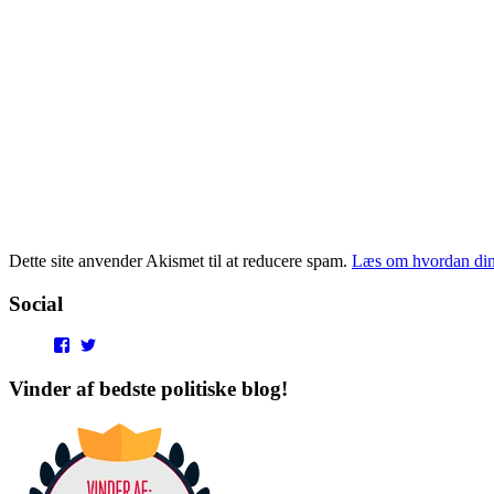
Dette site anvender Akismet til at reducere spam.
Læs om hvordan din
Social
View
View
punditokraterne’s
punditokraterne’s
profile
profile
Vinder af bedste politiske blog!
on
on
Facebook
Twitter