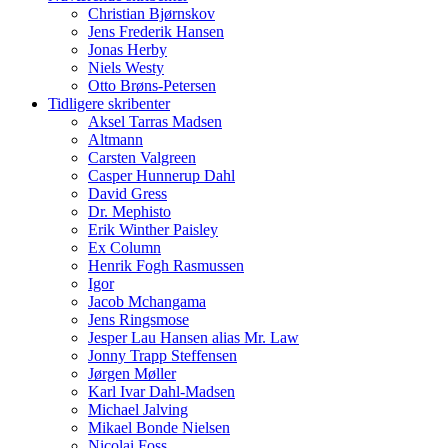
Christian Bjørnskov
Jens Frederik Hansen
Jonas Herby
Niels Westy
Otto Brøns-Petersen
Tidligere skribenter
Aksel Tarras Madsen
Altmann
Carsten Valgreen
Casper Hunnerup Dahl
David Gress
Dr. Mephisto
Erik Winther Paisley
Ex Column
Henrik Fogh Rasmussen
Igor
Jacob Mchangama
Jens Ringsmose
Jesper Lau Hansen alias Mr. Law
Jonny Trapp Steffensen
Jørgen Møller
Karl Ivar Dahl-Madsen
Michael Jalving
Mikael Bonde Nielsen
Nicolai Foss