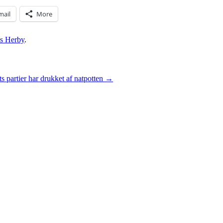
mail
More
s Herby
.
ts partier har drukket af natpotten
→