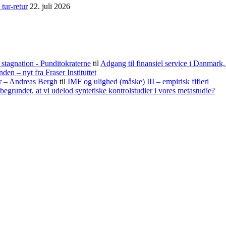
tur-retur
22. juli 2026
stagnation - Punditokraterne
til
Adgang til finansiel service i Danmark
nden – nyt fra Fraser Instituttet
er – Andreas Bergh
til
IMF og ulighed (måske) III – empirisk fifleri
begrundet, at vi udelod syntetiske kontrolstudier i vores metastudie?