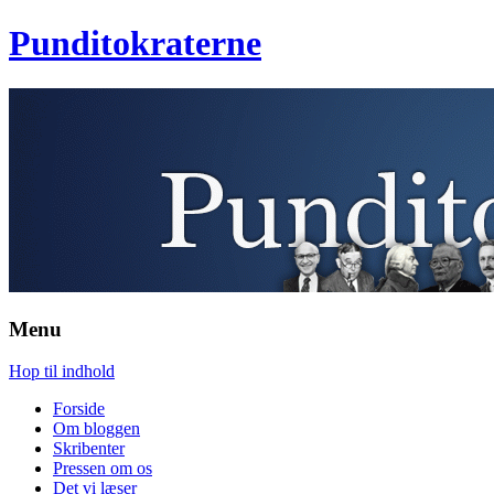
Punditokraterne
Menu
Hop til indhold
Forside
Om bloggen
Skribenter
Pressen om os
Det vi læser