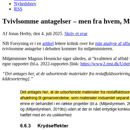
Nyhedsbrev
RSS
Tvivlsomme antagelser – men fra hvem, 
Af Jonas Herby, den 4. juli 2025.
Skriv et svar
NB Forsyning er i en
artikel
lettere kritisk over for
min analyse af affa
tvivlsomme antagelse i debatten kommer fra miljøministeren.
Miljøminister Magnus Heunicke siger således, at “kvaliteten af affald ve
egne rapporter (bl.a. 2022-rapporten [link:
https://www2.mst.dk/Udgi
“Det antages her, at de udsorterede materialer fra restaffaldssorteri
kildesortering].”