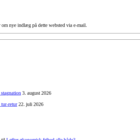
er om nye indlæg på dette websted via e-mail.
 stagnation
3. august 2026
tur-retur
22. juli 2026
til
Løfter økonomisk frihed alle både?