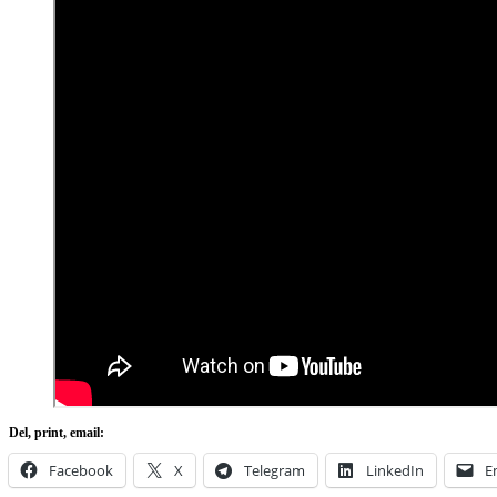
Del, print, email:
Facebook
X
Telegram
LinkedIn
E