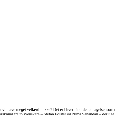
vil have meget velfærd – ikke? Det er i hvert fald den antagelse, som 
rskning fra to svenskere – Stefan Fölster og Nima Sanandaji – der lige 