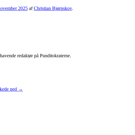
november 2025
af
Christian Bjørnskov
.
shavende redaktør på Punditokraterne.
ukkede ned
→