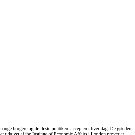
mange borgere og de fleste politikere accepterer hver dag. De gør den
er udgivet af the Institute of Economic Affairs i London prøver at