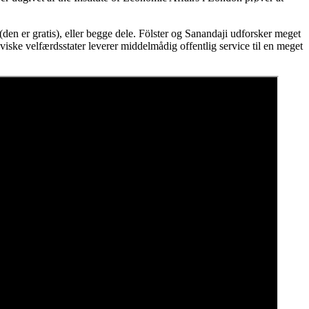
(den er gratis), eller begge dele. Fölster og Sanandaji udforsker meget
viske velfærdsstater leverer middelmådig offentlig service til en meget