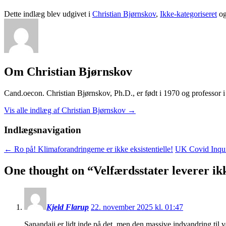
Dette indlæg blev udgivet i
Christian Bjørnskov
,
Ikke-kategoriseret
og
Om Christian Bjørnskov
Cand.oecon. Christian Bjørnskov, Ph.D., er født i 1970 og professor
Vis alle indlæg af Christian Bjørnskov
→
Indlægsnavigation
←
Ro på! Klimaforandringerne er ikke eksistentielle!
UK Covid Inquir
One thought on “
Velfærdsstater leverer ik
Kjeld Flarup
22. november 2025 kl. 01:47
Sanandaji er lidt inde på det, men den massive indvandring til v