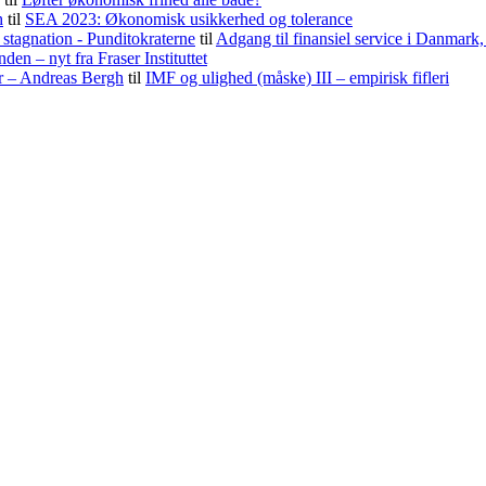
h
til
SEA 2023: Økonomisk usikkerhed og tolerance
stagnation - Punditokraterne
til
Adgang til finansiel service i Danmark
nden – nyt fra Fraser Instituttet
er – Andreas Bergh
til
IMF og ulighed (måske) III – empirisk fifleri