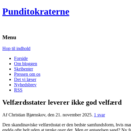
Punditokraterne
Menu
Hop til indhold
Forside
Om bloggen
Skribenter
Pressen om os
Det vi læser
Nyhedsbrev
RSS
Velfærdsstater leverer ikke god velfærd
Af Christian Bjørnskov, den 21. november 2025.
1 svar
Den skandinaviske velfærdsstat er den bedste samfundsform, hvis man 
endda ofte helt uden at tænke over det. Men er antagelsen sand? Ny fo