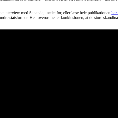
ine interview med Sanandaji nedenfor, eller læse hele publikationen
her
 andre statsformer. Helt overordnet er konklusionen, at de store skandina