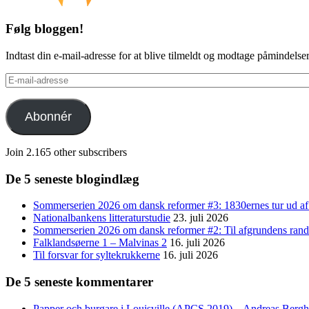
Følg bloggen!
Indtast din e-mail-adresse for at blive tilmeldt og modtage påmindels
E-
mail-
adresse
Abonnér
Join 2.165 other subscribers
De 5 seneste blogindlæg
Sommerserien 2026 om dansk reformer #3: 1830ernes tur ud af
Nationalbankens litteraturstudie
23. juli 2026
Sommerserien 2026 om dansk reformer #2: Til afgrundens rand 
Falklandsøerne 1 – Malvinas 2
16. juli 2026
Til forsvar for syltekrukkerne
16. juli 2026
De 5 seneste kommentarer
Papper och burgare i Louisville (APCS 2019) – Andreas Bergh