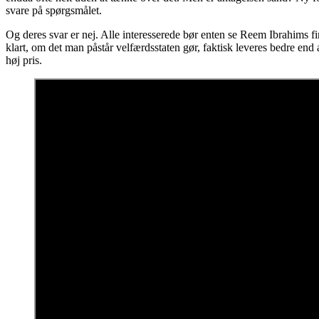
svare på spørgsmålet.
Og deres svar er nej. Alle interesserede bør enten se Reem Ibrahims f
klart, om det man påstår velfærdsstaten gør, faktisk leveres bedre end
høj pris.