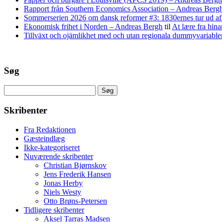
Rapport från Southern Economics Association – Andreas Berg
Sommerserien 2026 om dansk reformer #3: 1830ernes tur ud af 
Ekonomisk frihet i Norden – Andreas Bergh
til
At lære fra hina
Tillväxt och ojämlikhet med och utan regionala dummyvariabl
Søg
Søg
efter:
Skribenter
Fra Redaktionen
Gæsteindlæg
Ikke-kategoriseret
Nuværende skribenter
Christian Bjørnskov
Jens Frederik Hansen
Jonas Herby
Niels Westy
Otto Brøns-Petersen
Tidligere skribenter
Aksel Tarras Madsen