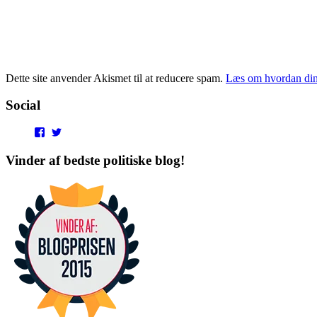
Dette site anvender Akismet til at reducere spam.
Læs om hvordan din
Social
View
View
punditokraterne’s
punditokraterne’s
profile
profile
Vinder af bedste politiske blog!
on
on
Facebook
Twitter