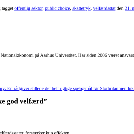
 tagget
offentlig sektor
,
public choice
,
skattetryk
,
velfærdsstat
den
21. 
 i Nationaløkonomi på Aarhus Universitet. Har siden 2006 været ansvar
y: En rådgiver stillede det helt rigtige spørgsmål før Storbritannien l
ke god velfærd
”
elfærdsstater, forstærker kun effekten.