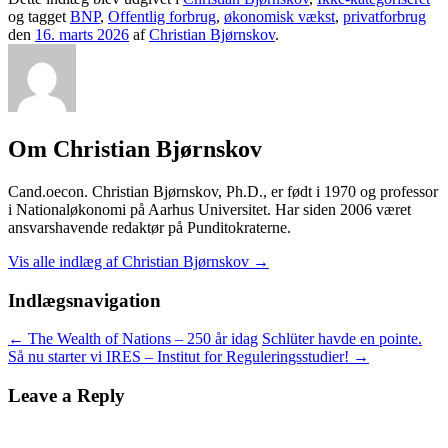
og tagget
BNP
,
Offentlig forbrug
,
økonomisk vækst
,
privatforbrug
den
16. marts 2026
af
Christian Bjørnskov
.
Om Christian Bjørnskov
Cand.oecon. Christian Bjørnskov, Ph.D., er født i 1970 og professor
i Nationaløkonomi på Aarhus Universitet. Har siden 2006 været
ansvarshavende redaktør på Punditokraterne.
Vis alle indlæg af Christian Bjørnskov
→
Indlægsnavigation
←
The Wealth of Nations – 250 år idag
Schlüter havde en pointe.
Så nu starter vi IRES – Institut for Reguleringsstudier!
→
Leave a Reply