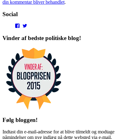
din kommentar bliver behandlet
.
Social
View
View
punditokraterne’s
punditokraterne’s
profile
profile
Vinder af bedste politiske blog!
on
on
Facebook
Twitter
Følg bloggen!
Indtast din e-mail-adresse for at blive tilmeldt og modtage
påmindelser om nye indlæg på dette websted via e-mail.