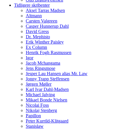
Tidligere skribenter
Aksel Tarras Madsen
Altmann
Carsten Valgreen
Casper Hunnerup Dahl
David Gress
Dr. Mephisto
Erik Winther Paisley
Ex Column
Henrik Fogh Rasmussen
Igor
Jacob Mchangama
Jens Ringsmose
Jesper Lau Hansen alias Mr. Law
Jonny Trapp Steffensen
Jørgen Møller
Karl Ivar Dahl-Madsen
Michael Jalving
Mikael Bonde Nielsen
Nicolai Foss
Nikolaj Stenberg
Papillon
Peter Kurrild-Klitgaard
Stanislaw