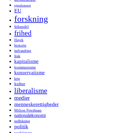
ejendomsret
EU
forskning
frihandel
frihed
Hayek
historie
indvandring
Irak
kapitalisme
kommunisme
konservatisme
krig
kultur
liberalisme
medier
menneskerettigheder
Milton Friedman
nationaløkonomi
nedlukning
politik
produktivitet