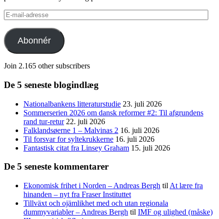
E-
mail-
adresse
Abonnér
Join 2.165 other subscribers
De 5 seneste blogindlæg
Nationalbankens litteraturstudie
23. juli 2026
Sommerserien 2026 om dansk reformer #2: Til afgrundens
rand tur-retur
22. juli 2026
Falklandsøerne 1 – Malvinas 2
16. juli 2026
Til forsvar for syltekrukkerne
16. juli 2026
Fantastisk citat fra Linsey Graham
15. juli 2026
De 5 seneste kommentarer
Ekonomisk frihet i Norden – Andreas Bergh
til
At lære fra
hinanden – nyt fra Fraser Instituttet
Tillväxt och ojämlikhet med och utan regionala
dummyvariabler – Andreas Bergh
til
IMF og ulighed (måske)