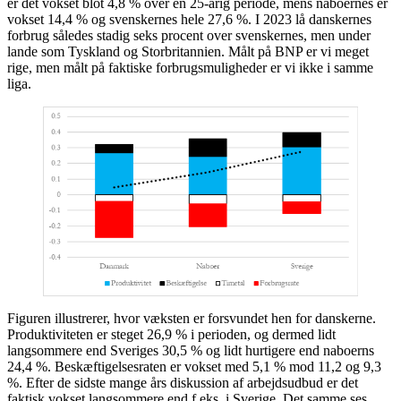
er det vokset blot 4,8 % over en 25-årig periode, mens naboernes er
vokset 14,4 % og svenskernes hele 27,6 %. I 2023 lå danskernes
forbrug således stadig seks procent over svenskernes, men under
lande som Tyskland og Storbritannien. Målt på BNP er vi meget
rige, men målt på faktiske forbrugsmuligheder er vi ikke i samme
liga.
Figuren illustrerer, hvor væksten er forsvundet hen for danskerne.
Produktiviteten er steget 26,9 % i perioden, og dermed lidt
langsommere end Sveriges 30,5 % og lidt hurtigere end naboerns
24,4 %. Beskæftigelsesraten er vokset med 5,1 % mod 11,2 og 9,3
%. Efter de sidste mange års diskussion af arbejdsudbud er det
faktisk vokset langsommere end f.eks. i Sverige. Det samme ses