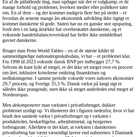
En af de påfaldende ting, man opdager når der er valgkamp, er de
mange forhold og problemer, hverken medier eller politikere taler
om. En af dem – og der kommer muligvis flere her på stedet – er
hvordan de seneste mange års økonomisk udvikling ikke rigtigt er
kommet danskerne til gode. Staten har nu en ganske stor opsparing,
fordi den i en lang årrække har overbeskattet danskerne, og et
voksende handelsbalanceoverskud har heller ikke umiddelbart
gavnet danskerne.
Bruger man Penn World Tables – en af de største kilder til
sammenlignelige nationalregnskabsdata, vi har – er problemet klar.
Fra 1998 til 2023 voksede dansk BNP per indbygger 27,7 %.
Selvom de kant lyde af meget, er det ikke ret meget over en procent
om året, inklusive kriseårene omkring finanskrisen og
nedlukningerne. I samme periode voksede vores naboers økonomier
29,7 procent, og Sverige 35,3 %. Dansk vækst på langt sigt er
således ikke prangende, men ikke så meget anderledes end meget af
Nordeuropas.
Men
dekomponerer
man væksten i privatforbruget, dukker
problemet synligt op. Vi illustrerer det i figuren nedenfor, hvor vi har
brudt den samlede vækst i privatforbruget op i væksten i
produktivitet, beskæftigelse, arbejdstimetal, og borgernes
forbrugsrate. Allerførst er det klart, at væksten i danskernes
privatforbrug har været væsentligt lavere end naboernes: I Danmark