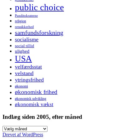
public choice
Punditokraterne
religion
retssikkerhed
samfundsforskning
socialisme
social tillid
ulighed
USA
velfærdsstat
velstand
ytringsfrihed
økonomi
økonomisk frihed
økonomisk udvikling
økonomisk vækst
Indlæg siden 2005, efter måned
Indlæg
siden
Drevet af WordPress