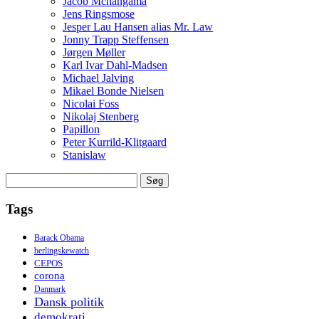
Jacob Mchangama
Jens Ringsmose
Jesper Lau Hansen alias Mr. Law
Jonny Trapp Steffensen
Jørgen Møller
Karl Ivar Dahl-Madsen
Michael Jalving
Mikael Bonde Nielsen
Nicolai Foss
Nikolaj Stenberg
Papillon
Peter Kurrild-Klitgaard
Stanislaw
Søg
efter:
Tags
Barack Obama
berlingskewatch
CEPOS
corona
Danmark
Dansk politik
demokrati