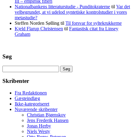
III – empirisk fifleri
Nationalbankens litteraturstudie - Punditokraterne
til
Var det
velbegrundet, at vi udelod syntetiske kontrolstudier i vores
metastudie?
Steffen Norden Sølling
til
Til forsvar for syltekrukkerne
Kjeld Flarup Christensen
til
Fantastisk citat fra Linsey
Graham
Søg
Søg
efter:
Skribenter
Fra Redaktionen
Gæsteindlæg
Ikke-kategoriseret
Nuværende skribenter
Christian Bjørnskov
Jens Frederik Hansen
Jonas Herby
Niels Westy
Otto Brøns-Petersen