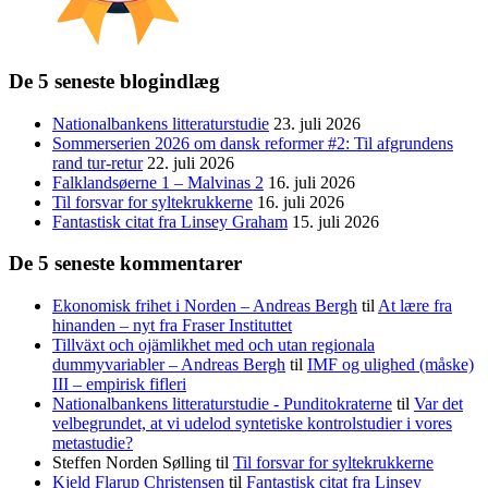
De 5 seneste blogindlæg
Nationalbankens litteraturstudie
23. juli 2026
Sommerserien 2026 om dansk reformer #2: Til afgrundens
rand tur-retur
22. juli 2026
Falklandsøerne 1 – Malvinas 2
16. juli 2026
Til forsvar for syltekrukkerne
16. juli 2026
Fantastisk citat fra Linsey Graham
15. juli 2026
De 5 seneste kommentarer
Ekonomisk frihet i Norden – Andreas Bergh
til
At lære fra
hinanden – nyt fra Fraser Instituttet
Tillväxt och ojämlikhet med och utan regionala
dummyvariabler – Andreas Bergh
til
IMF og ulighed (måske)
III – empirisk fifleri
Nationalbankens litteraturstudie - Punditokraterne
til
Var det
velbegrundet, at vi udelod syntetiske kontrolstudier i vores
metastudie?
Steffen Norden Sølling
til
Til forsvar for syltekrukkerne
Kjeld Flarup Christensen
til
Fantastisk citat fra Linsey