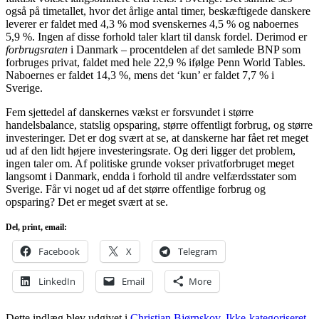
også på timetallet, hvor det årlige antal timer, beskæftigede danskere
leverer er faldet med 4,3 % mod svenskernes 4,5 % og naboernes
5,9 %. Ingen af disse forhold taler klart til dansk fordel. Derimod er
forbrugsraten
i Danmark – procentdelen af det samlede BNP som
forbruges privat, faldet med hele 22,9 % ifølge Penn World Tables.
Naboernes er faldet 14,3 %, mens det ‘kun’ er faldet 7,7 % i
Sverige.
Fem sjettedel af danskernes vækst er forsvundet i større
handelsbalance, statslig opsparing, større offentligt forbrug, og større
investeringer. Det er dog svært at se, at danskerne har fået ret meget
ud af den lidt højere investeringsrate. Og deri ligger det problem,
ingen taler om. Af politiske grunde vokser privatforbruget meget
langsomt i Danmark, endda i forhold til andre velfærdsstater som
Sverige. Får vi noget ud af det større offentlige forbrug og
opsparing? Det er meget svært at se.
Del, print, email:
Facebook
X
Telegram
LinkedIn
Email
More
Dette indlæg blev udgivet i
Christian Bjørnskov
,
Ikke-kategoriseret