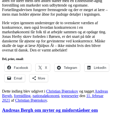
åben for idéer mens den anden starter med en Enhedsliste-agtig
forestilling om markeder som udbyttende og egomane.
Fortællingsdevisen fungerer fremragende og der er meget at lære –
mens man holder øjnene åbne for pudsige detaljer i tegningen.
Hele vejen igennem understreger de to svenskere værdien af
konkurrence, men også hvordan konkurrencen i en
markedsøkonomi får folk til at arbejde sammen og at opdage ting.
Jonas Herby skrev forleden i Børsen, er det snart på tide at
danskerne får øjnene op for gevinsterne ved konkurrence. Måske
skulle de tage at læse
Hjälpas Åt
– ikke mindst hvis den bliver
oversat til dansk. Den er varmt anbefalet!
Del, print, email:
Facebook
X
Telegram
LinkedIn
Email
More
Dette indlæg blev udgivet i
Christian Bjørnskov
og tagget
Andreas
Bergh
,
formidling
,
nationaløkonomi
,
tegneserier
den
11. februar
2021
af
Christian Bjørnskov
.
Andreas Bergh om myter og misforståelser om