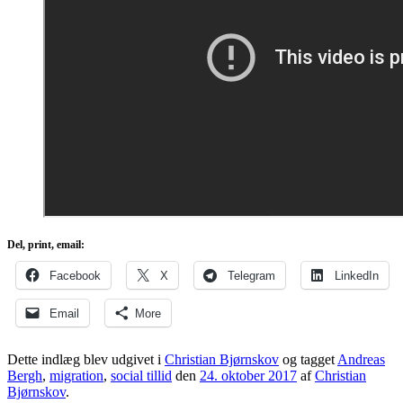
Del, print, email:
Facebook
X
Telegram
LinkedIn
Email
More
Dette indlæg blev udgivet i
Christian Bjørnskov
og tagget
Andreas
Bergh
,
migration
,
social tillid
den
24. oktober 2017
af
Christian
Bjørnskov
.