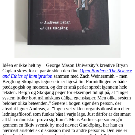
Idéen er ikke helt ny – George Mason University’s kreative Bryan
Caplan skrev for et par år siden den fine
Open Borders: The Science
and Ethics of Immigration
sammen med Zach Weinersmith – men
Bergh og Skogängs tegneserie er ligeså fin. Formidlingen er både
pædagogisk og morsom, og der er små perler spredt igennem hele
teksten. Bergh og Skogäng peger for eksempel tidligt på, at ”Inget
system troller bort människans dåliga egenskaper. Men olika system
belöner olika beteenden.” Senere i bogen siger den person, der
absolut ligner Andreas, at ”Ingen vet viklen organisationsform eller
ledningsfilosofi som funkar bäst i varje läge. Just därför är det smart
att låta människor prova sig fram”. Mens Andreas-personen går
gennem en fiktiv svensk by med navnet Gnoköping, har han en
nærmest aristotelisk diskussion med to andre personer. Den ene er