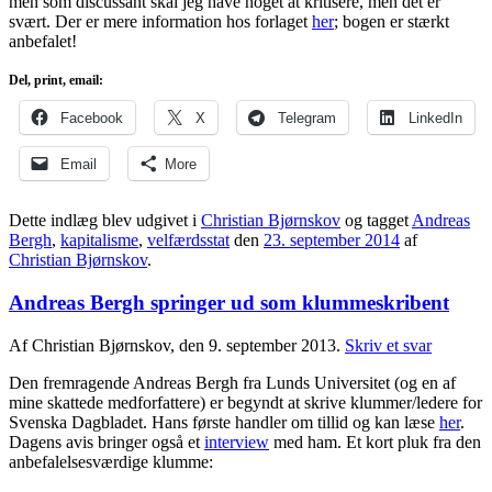
men som discussant skal jeg have noget at kritisere, men det er
svært. Der er mere information hos forlaget
her
; bogen er stærkt
anbefalet!
Del, print, email:
Facebook
X
Telegram
LinkedIn
Email
More
Dette indlæg blev udgivet i
Christian Bjørnskov
og tagget
Andreas
Bergh
,
kapitalisme
,
velfærdsstat
den
23. september 2014
af
Christian Bjørnskov
.
Andreas Bergh springer ud som klummeskribent
Af Christian Bjørnskov, den 9. september 2013.
Skriv et svar
Den fremragende Andreas Bergh fra Lunds Universitet (og en af
mine skattede medforfattere) er begyndt at skrive klummer/ledere for
Svenska Dagbladet. Hans første handler om tillid og kan læse
her
.
Dagens avis bringer også et
interview
med ham. Et kort pluk fra den
anbefalelsesværdige klumme: