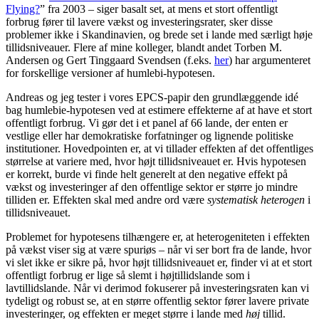
Flying?
” fra 2003 – siger basalt set, at mens et stort offentligt
forbrug fører til lavere vækst og investeringsrater, sker disse
problemer ikke i Skandinavien, og brede set i lande med særligt høje
tillidsniveauer. Flere af mine kolleger, blandt andet Torben M.
Andersen og Gert Tinggaard Svendsen (f.eks.
her
) har argumenteret
for forskellige versioner af humlebi-hypotesen.
Andreas og jeg tester i vores EPCS-papir den grundlæggende idé
bag humlebie-hypotesen ved at estimere effekterne af at have et stort
offentligt forbrug. Vi gør det i et panel af 66 lande, der enten er
vestlige eller har demokratiske forfatninger og lignende politiske
institutioner. Hovedpointen er, at vi tillader effekten af det offentliges
størrelse at variere med, hvor højt tillidsniveauet er. Hvis hypotesen
er korrekt, burde vi finde helt generelt at den negative effekt på
vækst og investeringer af den offentlige sektor er større jo mindre
tilliden er. Effekten skal med andre ord være
systematisk heterogen
i
tillidsniveauet.
Problemet for hypotesens tilhængere er, at heterogeniteten i effekten
på vækst viser sig at være spuriøs – når vi ser bort fra de lande, hvor
vi slet ikke er sikre på, hvor højt tillidsniveauet er, finder vi at et stort
offentligt forbrug er lige så slemt i højtillidslande som i
lavtillidslande. Når vi derimod fokuserer på investeringsraten kan vi
tydeligt og robust se, at en større offentlig sektor fører lavere private
investeringer, og effekten er meget større i lande med
høj
tillid.