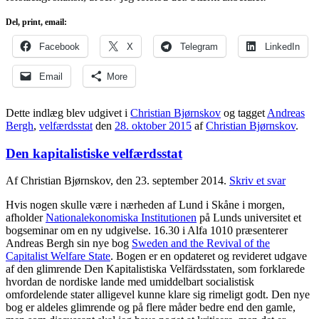
Del, print, email:
Facebook
X
Telegram
LinkedIn
Email
More
Dette indlæg blev udgivet i
Christian Bjørnskov
og tagget
Andreas
Bergh
,
velfærdsstat
den
28. oktober 2015
af
Christian Bjørnskov
.
Den kapitalistiske velfærdsstat
Af Christian Bjørnskov, den 23. september 2014.
Skriv et svar
Hvis nogen skulle være i nærheden af Lund i Skåne i morgen,
afholder
Nationalekonomiska Institutionen
på Lunds universitet et
bogseminar om en ny udgivelse. 16.30 i Alfa 1010 præsenterer
Andreas Bergh sin nye bog
Sweden and the Revival of the
Capitalist Welfare State
. Bogen er en opdateret og revideret udgave
af den glimrende Den Kapitalistiska Velfärdsstaten, som forklarede
hvordan de nordiske lande med umiddelbart socialistisk
omfordelende stater alligevel kunne klare sig rimeligt godt. Den nye
bog er aldeles glimrende og på flere måder bedre end den gamle,