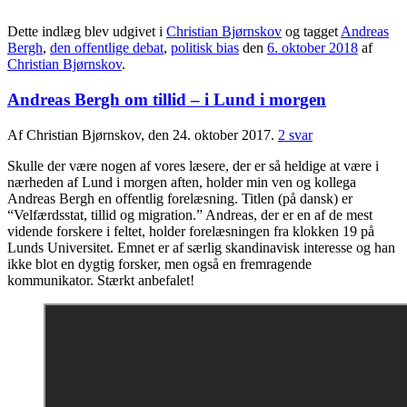
Dette indlæg blev udgivet i
Christian Bjørnskov
og tagget
Andreas
Bergh
,
den offentlige debat
,
politisk bias
den
6. oktober 2018
af
Christian Bjørnskov
.
Andreas Bergh om tillid – i Lund i morgen
Af Christian Bjørnskov, den 24. oktober 2017.
2 svar
Skulle der være nogen af vores læsere, der er så heldige at være i
nærheden af Lund i morgen aften, holder min ven og kollega
Andreas Bergh en offentlig forelæsning. Titlen (på dansk) er
“Velfærdsstat, tillid og migration.” Andreas, der er en af de mest
vidende forskere i feltet, holder forelæsningen fra klokken 19 på
Lunds Universitet. Emnet er af særlig skandinavisk interesse og han
ikke blot en dygtig forsker, men også en fremragende
kommunikator. Stærkt anbefalet!