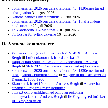
Sommerserien 2026 om dansk reformer #3: 1830ernes tur ud
af stagnation
3. august 2026
Nationalbankens litteraturstudie
23. juli 2026
Sommerserien 2026 om dansk reformer #2: Til afgrundens
rand tur-retur
22. juli 2026
Falklandsøerne 1 – Malvinas 2
16. juli 2026
Til forsvar for syltekrukkerne
16. juli 2026
De 5 seneste kommentarer
Papper och burgare i Louisville (APCS 2019) – Andreas
Bergh
til
Løfter økonomisk frihed alle både?
Rapport från Southern Economics Association – Andreas
Bergh
til
SEA 2023: Økonomisk usikkerhed og tolerance
Sommerserien 2026 om dansk reformer #3: 1830ernes tur ud
af stagnation - Punditokraterne
til
Adgang til finansiel service i
Danmark, 1850-1900
Ekonomisk frihet i Norden – Andreas Bergh
til
At lære fra
hinanden – nyt fra Fraser Instituttet
Tillväxt och ojämlikhet med och utan regionala
dummyvariabler – Andreas Bergh
til
IMF og ulighed (måske)
III – empirisk fifleri