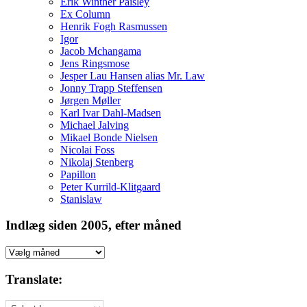
Erik Winther Paisley
Ex Column
Henrik Fogh Rasmussen
Igor
Jacob Mchangama
Jens Ringsmose
Jesper Lau Hansen alias Mr. Law
Jonny Trapp Steffensen
Jørgen Møller
Karl Ivar Dahl-Madsen
Michael Jalving
Mikael Bonde Nielsen
Nicolai Foss
Nikolaj Stenberg
Papillon
Peter Kurrild-Klitgaard
Stanislaw
Indlæg siden 2005, efter måned
Indlæg
siden
2005,
Translate:
efter
måned