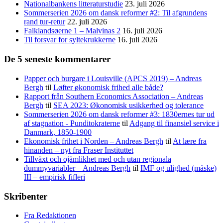
Nationalbankens litteraturstudie
23. juli 2026
Sommerserien 2026 om dansk reformer #2: Til afgrundens
rand tur-retur
22. juli 2026
Falklandsøerne 1 – Malvinas 2
16. juli 2026
Til forsvar for syltekrukkerne
16. juli 2026
De 5 seneste kommentarer
Papper och burgare i Louisville (APCS 2019) – Andreas
Bergh
til
Løfter økonomisk frihed alle både?
Rapport från Southern Economics Association – Andreas
Bergh
til
SEA 2023: Økonomisk usikkerhed og tolerance
Sommerserien 2026 om dansk reformer #3: 1830ernes tur ud
af stagnation - Punditokraterne
til
Adgang til finansiel service i
Danmark, 1850-1900
Ekonomisk frihet i Norden – Andreas Bergh
til
At lære fra
hinanden – nyt fra Fraser Instituttet
Tillväxt och ojämlikhet med och utan regionala
dummyvariabler – Andreas Bergh
til
IMF og ulighed (måske)
III – empirisk fifleri
Skribenter
Fra Redaktionen