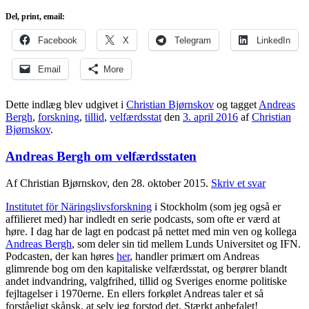
Del, print, email:
Facebook
X
Telegram
LinkedIn
Email
More
Dette indlæg blev udgivet i
Christian Bjørnskov
og tagget
Andreas
Bergh
,
forskning
,
tillid
,
velfærdsstat
den
3. april 2016
af
Christian
Bjørnskov
.
Andreas Bergh om velfærdsstaten
Af Christian Bjørnskov, den 28. oktober 2015.
Skriv et svar
Institutet för Näringslivsforskning
i Stockholm (som jeg også er
affilieret med) har indledt en serie podcasts, som ofte er værd at
høre. I dag har de lagt en podcast på nettet med min ven og kollega
Andreas Bergh
, som deler sin tid mellem Lunds Universitet og IFN.
Podcasten, der kan høres
her
, handler primært om Andreas
glimrende bog om den kapitaliske velfærdsstat, og berører blandt
andet indvandring, valgfrihed, tillid og Sveriges enorme politiske
fejltagelser i 1970erne. En ellers forkølet Andreas taler et så
forståeligt skånsk, at selv jeg forstod det. Stærkt anbefalet!