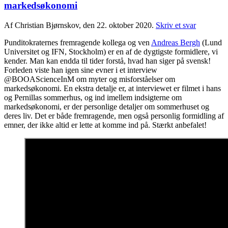
markedsøkonomi
Af Christian Bjørnskov, den 22. oktober 2020.
Skriv et svar
Punditokraternes fremragende kollega og ven
Andreas Bergh
(Lund
Universitet og IFN, Stockholm) er en af de dygtigste formidlere, vi
kender. Man kan endda til tider forstå, hvad han siger på svensk!
Forleden viste han igen sine evner i et interview
@BOOAScienceInM om myter og misforståelser om
markedsøkonomi. En ekstra detalje er, at interviewet er filmet i hans
og Pernillas sommerhus, og ind imellem indsigterne om
markedsøkonomi, er der personlige detaljer om sommerhuset og
deres liv. Det er både fremragende, men også personlig formidling af
emner, der ikke altid er lette at komme ind på. Stærkt anbefalet!