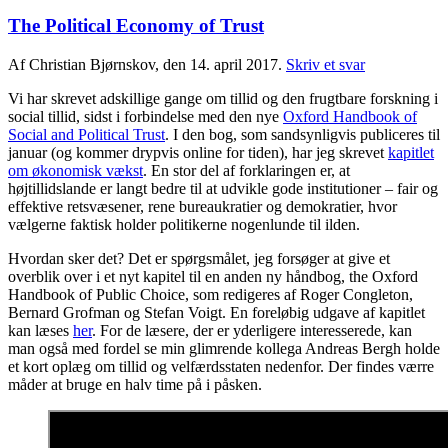
The Political Economy of Trust
Af Christian Bjørnskov, den 14. april 2017.
Skriv et svar
Vi har skrevet adskillige gange om tillid og den frugtbare forskning i
social tillid, sidst i forbindelse med den nye
Oxford Handbook of
Social and Political Trust
. I den bog, som sandsynligvis publiceres til
januar (og kommer drypvis online for tiden), har jeg skrevet
kapitlet
om økonomisk vækst
. En stor del af forklaringen er, at
højtillidslande er langt bedre til at udvikle gode institutioner – fair og
effektive retsvæsener, rene bureaukratier og demokratier, hvor
vælgerne faktisk holder politikerne nogenlunde til ilden.
Hvordan sker det? Det er spørgsmålet, jeg forsøger at give et
overblik over i et nyt kapitel til en anden ny håndbog, the Oxford
Handbook of Public Choice, som redigeres af Roger Congleton,
Bernard Grofman og Stefan Voigt. En foreløbig udgave af kapitlet
kan læses
her
. For de læsere, der er yderligere interesserede, kan
man også med fordel se min glimrende kollega Andreas Bergh holde
et kort oplæg om tillid og velfærdsstaten nedenfor. Der findes værre
måder at bruge en halv time på i påsken.