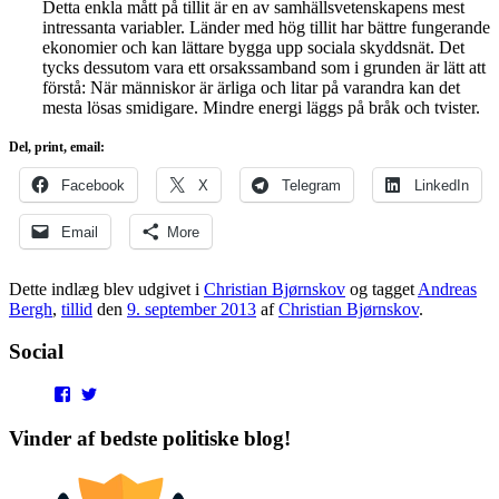
Detta enkla mått på tillit är en av samhällsvetenskapens mest
intressanta variabler. Länder med hög tillit har bättre fungerande
ekonomier och kan lättare bygga upp sociala skyddsnät. Det
tycks dessutom vara ett orsakssamband som i grunden är lätt att
förstå: När människor är ärliga och litar på varandra kan det
mesta lösas smidigare. Mindre energi läggs på bråk och tvister.
Del, print, email:
Facebook
X
Telegram
LinkedIn
Email
More
Dette indlæg blev udgivet i
Christian Bjørnskov
og tagget
Andreas
Bergh
,
tillid
den
9. september 2013
af
Christian Bjørnskov
.
Social
View
View
punditokraterne’s
punditokraterne’s
profile
profile
Vinder af bedste politiske blog!
on
on
Facebook
Twitter