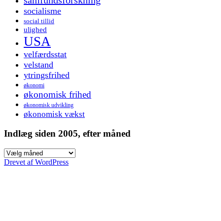
socialisme
social tillid
ulighed
USA
velfærdsstat
velstand
ytringsfrihed
økonomi
økonomisk frihed
økonomisk udvikling
økonomisk vækst
Indlæg siden 2005, efter måned
Indlæg
siden
Drevet af WordPress
2005,
efter
måned