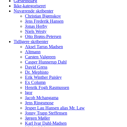
Gæsteindlæg
Ikke-kategoriseret
Nuværende skribenter
Christian Bjørnskov
Jens Frederik Hansen
Jonas Herby
Niels Westy
Otto Brøns-Petersen
Tidligere skribenter
Aksel Tarras Madsen
Altmann
Carsten Valgreen
Casper Hunnerup Dahl
David Gress
Dr. Mephisto
Erik Winther Paisley
Ex Column
Henrik Fogh Rasmussen
Igor
Jacob Mchangama
Jens Ringsmose
Jesper Lau Hansen alias Mr. Law
Jonny Trapp Steffensen
Jørgen Møller
Karl Ivar Dahl-Madsen