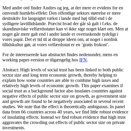
Med andre ord finder Andres og jeg, at der mere er evidens for en
omvendt humlebi-effekt: Den offentlige sektors størrelse er mere
destruktiv for langsigtet vækst i lande med høj tillid end i de
sydligere lavtillidslande. Præcist hvad der går så galt i f.eks. de
skandinaviske velfærdsstater kan vi ikke sige noget klart om. Men at
noget går mere galt end i andre lande er overraskende tydeligt i
vores papir. Det er tid til at droppe ideen om, at noget i nordisk
tillidskultur gør, at vores velfærdsstat er en ’gratis frokost’.
For de interesserede kan abstractet findes nedenunder, mens en
working paper-version er tilgængelig hos
IFN
.
Abstract: High levels of social trust has been linked to both public
sector size and long term economic growth, thereby helping to
explain how some countries are able to combine high taxes and
relatively high levels of economic growth. This paper examines if
social trust as a background factor also insulates countries against
negative effects of public sector size on growth, as government size
and growth are found to be negatively associated in several recent
studies. We note that the effect is theoretically ambiguous. In panel
data from 66 countries across 40 years, we find little robust evidence
of insulating effects. Instead we find robust evidence that high trust
aggravates the crowding out effects of public sector size on private
investments.