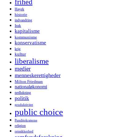
frihed
Hayek
historie
indvandring
Irak
kapitalisme
kommunisme
konservatisme
krig
kultur
liberalisme
medier
menneskerettigheder
Milton Friedman
nationaløkonomi
nedlukning
politik
produktivitet
public choice
Punditokraterne
religion
retssikkerhed
samfundsforskning