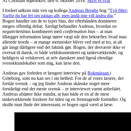
Af Christian Bjørnskov, den 6. oktober 2018.
Skriv et svar
I foråret udkom min ven og kollega
Andreas Berghs
bog ”
Två filter:
Varför du har fel om nästan allt, men ändå inte vill ändra dig
.”
Bogen handler om de to typer bias, der efterhånden dominerer
megen offentlig debat. Særligt behandler Andreas, hvordan en
negativitetsbias
kombineret med
confirmation bias
– at man
tillægger information langt større vægt når den bekræfter, hvad man
allerede troede – at mange mennesker bliver ved med at tro, at alt
går langt dårligere end det faktisk gør. Bogen, der desværre ikke er
oversat til dansk, er både veldokumenteret og tankevækkende, og
heldigvis så velskrevet, at selv danskere med ligeså elendige
svenskkundskaber som mig, kan læse den.
Andreas gav forleden et længere interview på
Bokmässan
i
Göteborg, som nu kan ses i sin helhed. For de af vores læsere, der
forstår svensk – og jeg finder Andreas skånske noget mere
forståeligt end det meste svensk – er interviewet varmt anbefalet.
Andreas afslører ikke mindst, at han både er en af de mest
tankevækkende forskere for tiden og en fremragende formidler. Og
skulle man finde det interessant, er bogen også værd at læse.