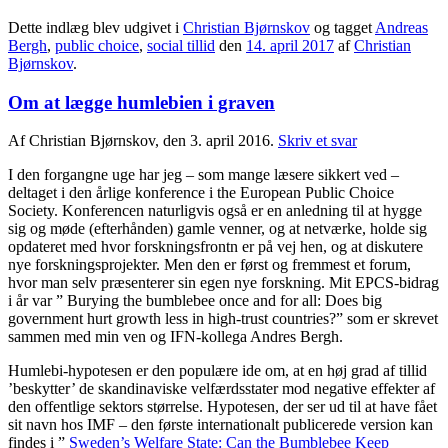
Dette indlæg blev udgivet i
Christian Bjørnskov
og tagget
Andreas
Bergh
,
public choice
,
social tillid
den
14. april 2017
af
Christian
Bjørnskov
.
Om at lægge humlebien i graven
Af Christian Bjørnskov, den 3. april 2016.
Skriv et svar
I den forgangne uge har jeg – som mange læsere sikkert ved –
deltaget i den årlige konference i the European Public Choice
Society. Konferencen naturligvis også er en anledning til at hygge
sig og møde (efterhånden) gamle venner, og at netværke, holde sig
opdateret med hvor forskningsfrontn er på vej hen, og at diskutere
nye forskningsprojekter. Men den er først og fremmest et forum,
hvor man selv præsenterer sin egen nye forskning. Mit EPCS-bidrag
i år var ” Burying the bumblebee once and for all: Does big
government hurt growth less in high-trust countries?” som er skrevet
sammen med min ven og IFN-kollega Andres Bergh.
Humlebi-hypotesen er den populære ide om, at en høj grad af tillid
’beskytter’ de skandinaviske velfærdsstater mod negative effekter af
den offentlige sektors størrelse. Hypotesen, der ser ud til at have fået
sit navn hos IMF – den første internationalt publicerede version kan
findes i ”
Sweden’s Welfare State: Can the Bumblebee Keep