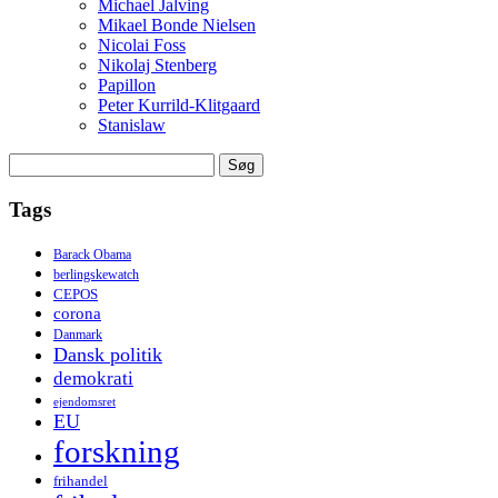
Michael Jalving
Mikael Bonde Nielsen
Nicolai Foss
Nikolaj Stenberg
Papillon
Peter Kurrild-Klitgaard
Stanislaw
Søg
efter:
Tags
Barack Obama
berlingskewatch
CEPOS
corona
Danmark
Dansk politik
demokrati
ejendomsret
EU
forskning
frihandel