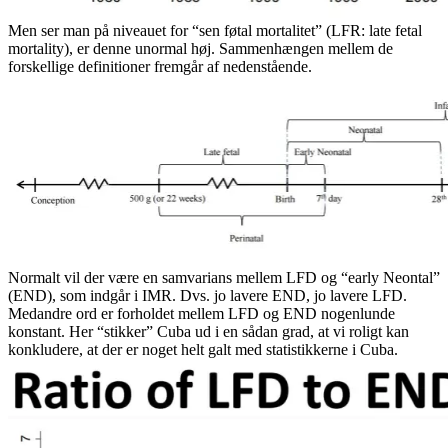
Men ser man på niveauet for “sen føtal mortalitet” (LFR: late fetal
mortality), er denne unormal høj. Sammenhængen mellem de
forskellige definitioner fremgår af nedenstående.
Normalt vil der være en samvarians mellem LFD og “early Neontal”
(END), som indgår i IMR. Dvs. jo lavere END, jo lavere LFD.
Medandre ord er forholdet mellem LFD og END nogenlunde
konstant. Her “stikker” Cuba ud i en sådan grad, at vi roligt kan
konkludere, at der er noget helt galt med statistikkerne i Cuba.