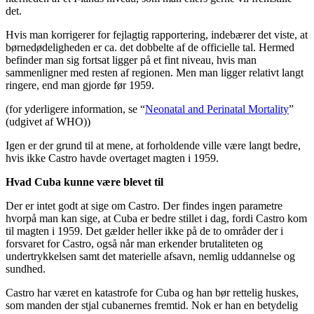
det.
Hvis man korrigerer for fejlagtig rapportering, indebærer det viste, at
børnedødeligheden er ca. det dobbelte af de officielle tal. Hermed
befinder man sig fortsat ligger på et fint niveau, hvis man
sammenligner med resten af regionen. Men man ligger relativt langt
ringere, end man gjorde før 1959.
(for yderligere information, se “
Neonatal and Perinatal Mortality
”
(udgivet af WHO))
Igen er der grund til at mene, at forholdende ville være langt bedre,
hvis ikke Castro havde overtaget magten i 1959.
Hvad Cuba kunne være blevet til
Der er intet godt at sige om Castro. Der findes ingen parametre
hvorpå man kan sige, at Cuba er bedre stillet i dag, fordi Castro kom
til magten i 1959. Det gælder heller ikke på de to områder der i
forsvaret for Castro, også når man erkender brutaliteten og
undertrykkelsen samt det materielle afsavn, nemlig uddannelse og
sundhed.
Castro har været en katastrofe for Cuba og han bør rettelig huskes,
som manden der stjal cubanernes fremtid. Nok er han en betydelig