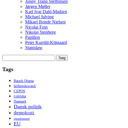
Jonny Trapp Steffensen
Jørgen Møller
Karl Ivar Dahl-Madsen
Michael Jalving
Mikael Bonde Nielsen
Nicolai Foss
Nikolaj Stenberg
Papillon
Peter Kurrild-Klitgaard
Stanislaw
Søg
efter:
Tags
Barack Obama
berlingskewatch
CEPOS
corona
Danmark
Dansk politik
demokrati
ejendomsret
EU