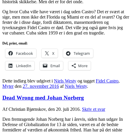
historisk skikkelse. Men det er for det onde.
Og hvor Cuba ville have været i dag uden Castro? Det er svært at
sige, men mon ikke det Florida og Miami er en del af svaret? Og der
fester de i disse dage, fordi diktatoren, massemorderen og
tyveknægten Fidel Castro er død. Det ville jeg også gøre hvis jeg
var cubaner. Cuba siden 1959 er i den grad en tragedie.
Del, print, email:
Facebook
X
Telegram
LinkedIn
Email
More
Dette indlæg blev udgivet i
Niels Westy
og tagget
Fidel Castro
,
Myter
den
27. november 2016
af
Niels Westy
.
Dead Wrong med Johan Norberg
Af Christian Bjørnskov, den 20. juli 2016.
Skriv et svar
Den fremragende Johan Norberg har i årevis, siden han udgav In
Defense of Globalization for 13 år siden, været en af de bedste
formidlere af værdien af økonomisk frihed. Han har på det sidste