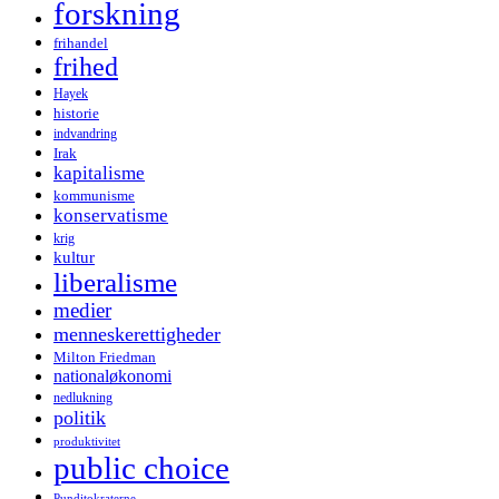
forskning
frihandel
frihed
Hayek
historie
indvandring
Irak
kapitalisme
kommunisme
konservatisme
krig
kultur
liberalisme
medier
menneskerettigheder
Milton Friedman
nationaløkonomi
nedlukning
politik
produktivitet
public choice
Punditokraterne