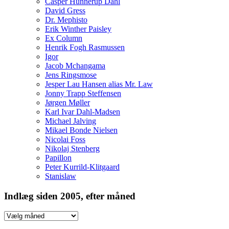
Casper Hunnerup Dahl
David Gress
Dr. Mephisto
Erik Winther Paisley
Ex Column
Henrik Fogh Rasmussen
Igor
Jacob Mchangama
Jens Ringsmose
Jesper Lau Hansen alias Mr. Law
Jonny Trapp Steffensen
Jørgen Møller
Karl Ivar Dahl-Madsen
Michael Jalving
Mikael Bonde Nielsen
Nicolai Foss
Nikolaj Stenberg
Papillon
Peter Kurrild-Klitgaard
Stanislaw
Indlæg siden 2005, efter måned
Indlæg
siden