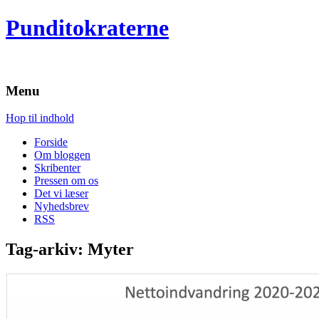
Punditokraterne
Menu
Hop til indhold
Forside
Om bloggen
Skribenter
Pressen om os
Det vi læser
Nyhedsbrev
RSS
Tag-arkiv:
Myter