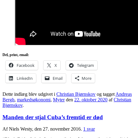
Del, print, email:
Facebook
X
Telegram
LinkedIn
Email
More
Dette indlæg blev udgivet i
Christian Bjørnskov
og tagget
Andreas
Bergh
,
markedsøkonomi
,
Myter
den
22. oktober 2020
af
Christian
Bjørnskov
.
Manden der stjal Cuba’s fremtid er død
Af Niels Westy, den 27. november 2016.
1 svar