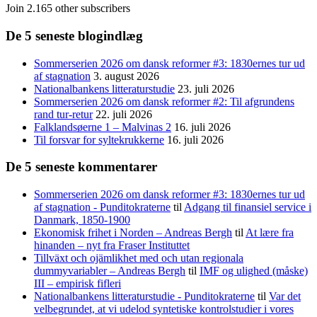
Join 2.165 other subscribers
De 5 seneste blogindlæg
Sommerserien 2026 om dansk reformer #3: 1830ernes tur ud
af stagnation
3. august 2026
Nationalbankens litteraturstudie
23. juli 2026
Sommerserien 2026 om dansk reformer #2: Til afgrundens
rand tur-retur
22. juli 2026
Falklandsøerne 1 – Malvinas 2
16. juli 2026
Til forsvar for syltekrukkerne
16. juli 2026
De 5 seneste kommentarer
Sommerserien 2026 om dansk reformer #3: 1830ernes tur ud
af stagnation - Punditokraterne
til
Adgang til finansiel service i
Danmark, 1850-1900
Ekonomisk frihet i Norden – Andreas Bergh
til
At lære fra
hinanden – nyt fra Fraser Instituttet
Tillväxt och ojämlikhet med och utan regionala
dummyvariabler – Andreas Bergh
til
IMF og ulighed (måske)
III – empirisk fifleri
Nationalbankens litteraturstudie - Punditokraterne
til
Var det
velbegrundet, at vi udelod syntetiske kontrolstudier i vores