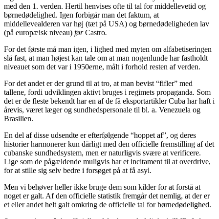
med den 1. verden. Hertil henvises ofte til tal for middellevetid og
børnedødelighed. Igen forbigår man det faktum, at
middellevealderen var høj (tæt på USA) og børnedødeligheden lav
(på europæisk niveau)
før
Castro
.
For det første må man igen, i lighed med myten om alfabetiseringen
slå fast, at man højest kan tale om at man nogenlunde har fastholdt
niveauet som det var i 1950erne, målt i forhold resten af verden.
For det andet er der grund til at tro, at man bevist “fifler” med
tallene, fordi udviklingen aktivt bruges i regimets propaganda. Som
det er de fleste bekendt har en af de få eksportartikler Cuba har haft i
årevis, været læger og sundhedspersonale til bl. a. Venezuela og
Brasilien.
En del af disse udsendte er efterfølgende “hoppet af”, og deres
historier harmonerer kun dårligt med den officielle fremstilling af det
cubanske sundhedsystem, men er naturligvis svære at verificere.
Lige som de pågældende muligvis har et incitament til at overdrive,
for at stille sig selv bedre i forsøget på at få asyl.
Men vi behøver heller ikke bruge dem som kilder for at forstå at
noget er galt. Af den officielle statistik fremgår det nemlig, at der er
et eller andet helt galt omkring de officielle tal for børnedødelighed.