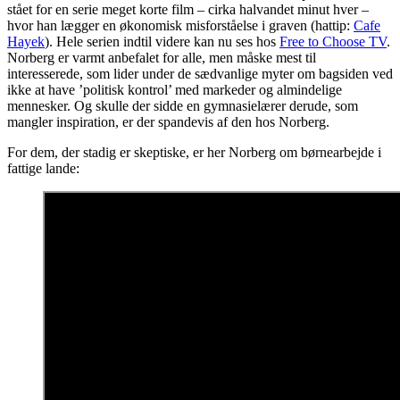
stået for en serie meget korte film – cirka halvandet minut hver –
hvor han lægger en økonomisk misforståelse i graven (hattip:
Cafe
Hayek
). Hele serien indtil videre kan nu ses hos
Free to Choose TV
.
Norberg er varmt anbefalet for alle, men måske mest til
interesserede, som lider under de sædvanlige myter om bagsiden ved
ikke at have ’politisk kontrol’ med markeder og almindelige
mennesker. Og skulle der sidde en gymnasielærer derude, som
mangler inspiration, er der spandevis af den hos Norberg.
For dem, der stadig er skeptiske, er her Norberg om børnearbejde i
fattige lande: