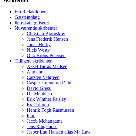
Skribenter
Fra Redaktionen
Gæsteindlæg
Ikke-kategoriseret
Nuværende skribenter
Christian Bjørnskov
Jens Frederik Hansen
Jonas Herby
Niels Westy
Otto Brøns-Petersen
Tidligere skribenter
Aksel Tarras Madsen
Altmann
Carsten Valgreen
Casper Hunnerup Dahl
David Gress
Dr. Mephisto
Erik Winther Paisley
Ex Column
Henrik Fogh Rasmussen
Igor
Jacob Mchangama
Jens Ringsmose
Jesper Lau Hansen alias Mr. Law