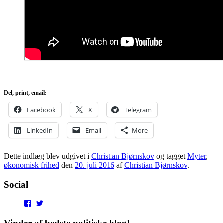
Del, print, email:
Facebook
X
Telegram
LinkedIn
Email
More
Dette indlæg blev udgivet i
Christian Bjørnskov
og tagget
Myter
,
økonomisk frihed
den
20. juli 2016
af
Christian Bjørnskov
.
Social
View
View
punditokraterne’s
punditokraterne’s
profile
profile
Vinder af bedste politiske blog!