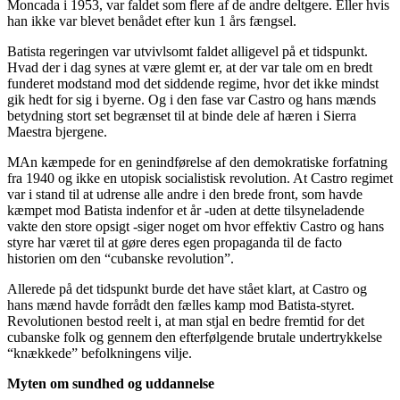
Moncada i 1953, var faldet som flere af de andre deltgere. Eller hvis
han ikke var blevet benådet efter kun 1 års fængsel.
Batista regeringen var utvivlsomt faldet alligevel på et tidspunkt.
Hvad der i dag synes at være glemt er, at der var tale om en bredt
funderet modstand mod det siddende regime, hvor det ikke mindst
gik hedt for sig i byerne. Og i den fase var Castro og hans mænds
betydning stort set begrænset til at binde dele af hæren i Sierra
Maestra bjergene.
MAn kæmpede for en genindførelse af den demokratiske forfatning
fra 1940 og ikke en utopisk socialistisk revolution. At Castro regimet
var i stand til at udrense alle andre i den brede front, som havde
kæmpet mod Batista indenfor et år -uden at dette tilsyneladende
vakte den store opsigt -siger noget om hvor effektiv Castro og hans
styre har været til at gøre deres egen propaganda til de facto
historien om den “cubanske revolution”.
Allerede på det tidspunkt burde det have stået klart, at Castro og
hans mænd havde forrådt den fælles kamp mod Batista-styret.
Revolutionen bestod reelt i, at man stjal en bedre fremtid for det
cubanske folk og gennem den efterfølgende brutale undertrykkelse
“knækkede” befolkningens vilje.
Myten om sundhed og uddannelse