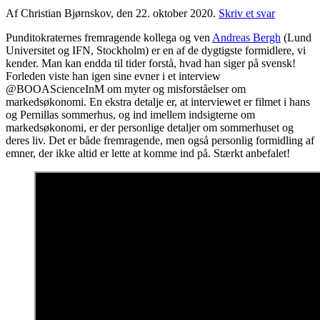
Af Christian Bjørnskov, den 22. oktober 2020.
Skriv et svar
Punditokraternes fremragende kollega og ven
Andreas Bergh
(Lund
Universitet og IFN, Stockholm) er en af de dygtigste formidlere, vi
kender. Man kan endda til tider forstå, hvad han siger på svensk!
Forleden viste han igen sine evner i et interview
@BOOAScienceInM om myter og misforståelser om
markedsøkonomi. En ekstra detalje er, at interviewet er filmet i hans
og Pernillas sommerhus, og ind imellem indsigterne om
markedsøkonomi, er der personlige detaljer om sommerhuset og
deres liv. Det er både fremragende, men også personlig formidling af
emner, der ikke altid er lette at komme ind på. Stærkt anbefalet!