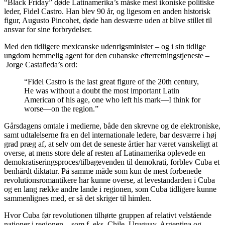
“Black Friday” døde Latinamerika’s måske mest ikoniske politiske
leder, Fidel Castro. Han blev 90 år, og ligesom en anden historisk
figur, Augusto Pincohet, døde han desværre uden at blive stillet til
ansvar for sine forbrydelser.
Med den tidligere mexicanske udenrigsminister – og i sin tidlige
ungdom hemmelig agent for den cubanske efterretningstjeneste –
Jorge Castañeda’s ord:
“Fidel Castro is the last great figure of the 20th century,
He was without a doubt the most important Latin
American of his age, one who left his mark—I think for
worse—on the region.”
Gårsdagens omtale i medierne, både den skrevne og de elektroniske,
samt udtalelserne fra en del internationale ledere, bar desværre i høj
grad præg af, at selv om det de seneste årtier har været vanskeligt at
overse, at mens store dele af resten af Latinamerika oplevede en
demokratiseringsproces/tilbagevenden til demokrati, forblev Cuba et
benhårdt diktatur. På samme måde som kun de mest forbenede
revolutionsromantikere har kunne overse, at levestandarden i Cuba
og en lang række andre lande i regionen, som Cuba tidligere kunne
sammenlignes med, er så det skriger til himlen.
Hvor Cuba før revolutionen tilhørte gruppen af relativt velstående
nationer i regionen – som f. eks. Chile, Uruguay, Argentina og