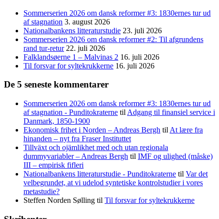
Sommerserien 2026 om dansk reformer #3: 1830ernes tur ud
af stagnation
3. august 2026
Nationalbankens litteraturstudie
23. juli 2026
Sommerserien 2026 om dansk reformer #2: Til afgrundens
rand tur-retur
22. juli 2026
Falklandsøerne 1 – Malvinas 2
16. juli 2026
Til forsvar for syltekrukkerne
16. juli 2026
De 5 seneste kommentarer
Sommerserien 2026 om dansk reformer #3: 1830ernes tur ud
af stagnation - Punditokraterne
til
Adgang til finansiel service i
Danmark, 1850-1900
Ekonomisk frihet i Norden – Andreas Bergh
til
At lære fra
hinanden – nyt fra Fraser Instituttet
Tillväxt och ojämlikhet med och utan regionala
dummyvariabler – Andreas Bergh
til
IMF og ulighed (måske)
III – empirisk fifleri
Nationalbankens litteraturstudie - Punditokraterne
til
Var det
velbegrundet, at vi udelod syntetiske kontrolstudier i vores
metastudie?
Steffen Norden Sølling
til
Til forsvar for syltekrukkerne