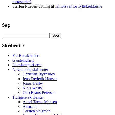
metastudie?
Steffen Norden Sølling
til
Til forsvar for syltekrukkerne
Søg
Søg
efter:
Skribenter
Fra Redaktionen
Gæsteindlæg
Ikke-kategoriseret
Nuværende skribenter
Christian Bjørnskov
Jens Frederik Hansen
Jonas Herby
Niels Westy
Otto Brøns-Petersen
Tidligere skribenter
Aksel Tarras Madsen
Altmann
Carsten Valgreen