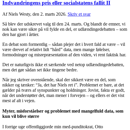
Indvandringens pris eller socialstatens fallit II
Af Niels Westy, den 2. marts 2026.
Skriv et svar
Så blev der udskrevet valg til den 24. marts. Og blandt de emner, vi
nok kan være sikre på vil fylde en del, er udlændingedebatten – som
den har gjort i årtier.
En debat som formentlig – sådan plejer det i hvert fald at være – vil
være drevet af relativt lidt “hård” data, men mange følelser,
formodninger og misrepræsentation af den viden, vi rent faktisk har.
Det er naturligvis ikke et særkende ved netop udlændingedebatten,
men det gør sådan set ikke tingene bedre.
Når jeg skriver ovenstående, skal der sikkert være en del, som
nikker og tænker: “Ja, det har Niels ret i”. Problemet er bare, at det
gælder på tværs af synspunkter og holdninger. Jovist, fakta er godt,
når det understøtter det, man mener i forvejen – og ellers er det vist
mest af alt i vejen.
Myter, misforståelser og problemet med mangelfuld data, som
kun vil blive større
I forrige uge offentliggjorde min med‑punditokrat, Otto