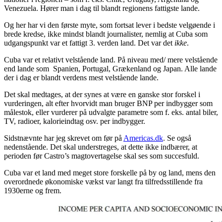
Venezuela. Hører man i dag til blandt regionens fattigste lande.
Og her har vi den første myte, som fortsat lever i bedste velgøende i
brede kredse, ikke mindst blandt journalister, nemlig at Cuba som
udgangspunkt var et fattigt 3. verden land. Det var det
ikke
.
Cuba var et relativt velstående land. På niveau med/ mere velstående
end lande som Spanien, Portugal, Grækenland og Japan. Alle lande
der i dag er blandt verdens mest velstående lande.
Det skal medtages, at der synes at være en ganske stor forskel i
vurderingen, alt efter hvorvidt man bruger BNP per indbygger som
målestok, eller vurderer på udvalgte parametre som f. eks. antal biler,
TV, radioer, kalorieindtag osv. per indbygger.
Sidstnævnte har jeg skrevet om før på
Americas.dk
. Se også
nedenstående. Det skal understreges, at dette ikke indbærer, at
perioden før Castro’s magtovertagelse skal ses som succesfuld.
Cuba var et land med meget store forskelle på by og land, mens den
overordnede økonomiske vækst var langt fra tilfredsstillende fra
1930erne og frem.