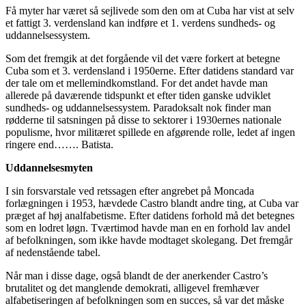
Få myter har været så sejlivede som den om at Cuba har vist at selv
et fattigt 3. verdensland kan indføre et 1. verdens sundheds- og
uddannelsessystem.
Som det fremgik at det forgående vil det være forkert at betegne
Cuba som et 3. verdensland i 1950erne. Efter datidens standard var
der tale om et mellemindkomstland. For det andet havde man
allerede på daværende tidspunkt et efter tiden ganske udviklet
sundheds- og uddannelsessystem. Paradoksalt nok finder man
rødderne til satsningen på disse to sektorer i 1930ernes nationale
populisme, hvor militæret spillede en afgørende rolle, ledet af ingen
ringere end……. Batista.
Uddannelsesmyten
I sin forsvarstale ved retssagen efter angrebet på Moncada
forlægningen i 1953, hævdede Castro blandt andre ting, at Cuba var
præget af høj analfabetisme. Efter datidens forhold må det betegnes
som en lodret løgn. Tværtimod havde man en en forhold lav andel
af befolkningen, som ikke havde modtaget skolegang. Det fremgår
af nedenstående tabel.
Når man i disse dage, også blandt de der anerkender Castro’s
brutalitet og det manglende demokrati, alligevel fremhæver
alfabetiseringen af befolkningen som en succes, så var det måske