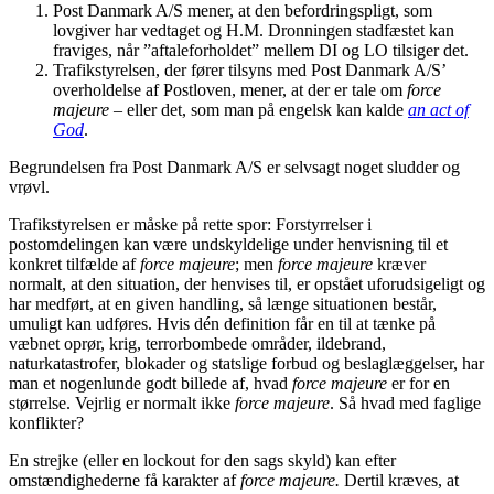
Post Danmark A/S mener, at den befordringspligt, som
lovgiver har vedtaget og H.M. Dronningen stadfæstet kan
fraviges, når ”aftaleforholdet” mellem DI og LO tilsiger det.
Trafikstyrelsen, der fører tilsyns med Post Danmark A/S’
overholdelse af Postloven, mener, at der er tale om
force
majeure
– eller det, som man på engelsk kan kalde
an act of
God
.
Begrundelsen fra Post Danmark A/S er selvsagt noget sludder og
vrøvl.
Trafikstyrelsen er måske på rette spor: Forstyrrelser i
postomdelingen kan være undskyldelige under henvisning til et
konkret tilfælde af
force majeure
; men
force majeure
kræver
normalt, at den situation, der henvises til, er opstået uforudsigeligt og
har medført, at en given handling, så længe situationen består,
umuligt kan udføres. Hvis dén definition får en til at tænke på
væbnet oprør, krig, terrorbombede områder, ildebrand,
naturkatastrofer, blokader og statslige forbud og beslaglæggelser, har
man et nogenlunde godt billede af, hvad
force majeure
er for en
størrelse. Vejrlig er normalt ikke
force majeure
. Så hvad med faglige
konflikter?
En strejke (eller en lockout for den sags skyld) kan efter
omstændighederne få karakter af
force majeure.
Dertil kræves, at