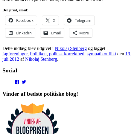
Del, print, email:
Facebook
X
Telegram
LinkedIn
Email
More
Dette indlæg blev udgivet i
Nikolaj Stenberg
og tagget
fagforeninger
,
Politiken
,
politisk korrekthed
,
sympatikonflikt
den
19.
juli 2012
af
Nikolaj Stenberg
.
Social
View
View
punditokraterne’s
punditokraterne’s
profile
profile
Vinder af bedste politiske blog!
on
on
Facebook
Twitter