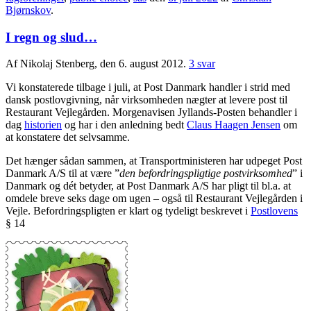
Bjørnskov
.
I regn og slud…
Af Nikolaj Stenberg, den 6. august 2012.
3 svar
Vi konstaterede tilbage i juli, at Post Danmark handler i strid med
dansk postlovgivning, når virksomheden nægter at levere post til
Restaurant Vejlegården. Morgenavisen Jyllands-Posten behandler i
dag
historien
og har i den anledning bedt
Claus Haagen Jensen
om
at konstatere det selvsamme.
Det hænger sådan sammen, at Transportministeren har udpeget Post
Danmark A/S til at være ”
den befordringspligtige postvirksomhed
” i
Danmark og dét betyder, at Post Danmark A/S har pligt til bl.a. at
omdele breve seks dage om ugen – også til Restaurant Vejlegården i
Vejle. Befordringspligten er klart og tydeligt beskrevet i
Postlovens
§ 14