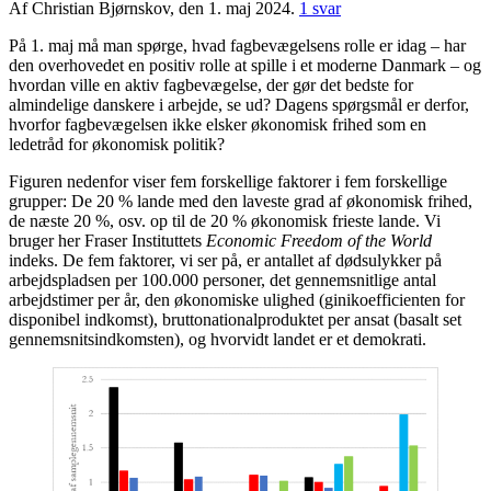
Af Christian Bjørnskov, den 1. maj 2024.
1 svar
På 1. maj må man spørge, hvad fagbevægelsens rolle er idag – har
den overhovedet en positiv rolle at spille i et moderne Danmark – og
hvordan ville en aktiv fagbevægelse, der gør det bedste for
almindelige danskere i arbejde, se ud? Dagens spørgsmål er derfor,
hvorfor fagbevægelsen ikke elsker økonomisk frihed som en
ledetråd for økonomisk politik?
Figuren nedenfor viser fem forskellige faktorer i fem forskellige
grupper: De 20 % lande med den laveste grad af økonomisk frihed,
de næste 20 %, osv. op til de 20 % økonomisk frieste lande. Vi
bruger her Fraser Instituttets
Economic Freedom of the World
indeks. De fem faktorer, vi ser på, er antallet af dødsulykker på
arbejdspladsen per 100.000 personer, det gennemsnitlige antal
arbejdstimer per år, den økonomiske ulighed (ginikoefficienten for
disponibel indkomst), bruttonationalproduktet per ansat (basalt set
gennemsnitsindkomsten), og hvorvidt landet er et demokrati.