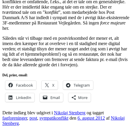
konflikten er omfattende, f.eks., at det er tale om en generalstrejke.
Hér er der imidlertid ikke engang tale om en strejke. Der er
tværtimod tale om en ”
konflikt
”, som medarbejdede hos Post
Danmark A/S har indledt i sympati med de i øvrigt ikke-eksisterende
3F-medlemmer på Restaurant Vejlegården. Så ingen
force majeure
her.
Således står vi tilbage med en postvirksomhed der mener et, alt
imens den kæmper for at overleve i en til stadighed mere digital
verden; et statsligt tilsyn der mener noget andet (og som i øvrigt har
sig lidt af et hjemmelsproblem!) og så en restauratør, der nok har
bedt sine leverandører om fremover at sende faktura pr. e-mail (hvis
de da ikke allerede gjorde det i forvejen).
Del, print, email:
Facebook
X
Telegram
LinkedIn
Email
More
Dette indlæg blev udgivet i
Nikolaj Stenberg
og tagget
fagforeninger
,
post
,
sympatikonflikt
den
6. august 2012
af
Nikolaj
Stenberg
.