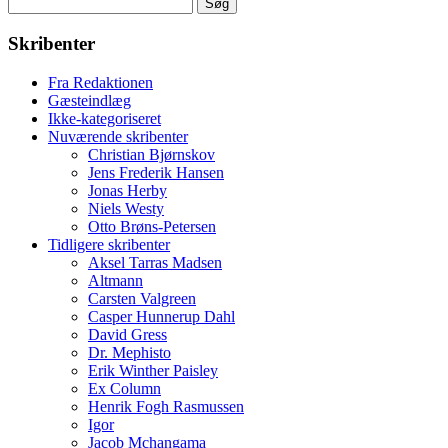
Søg
efter:
Skribenter
Fra Redaktionen
Gæsteindlæg
Ikke-kategoriseret
Nuværende skribenter
Christian Bjørnskov
Jens Frederik Hansen
Jonas Herby
Niels Westy
Otto Brøns-Petersen
Tidligere skribenter
Aksel Tarras Madsen
Altmann
Carsten Valgreen
Casper Hunnerup Dahl
David Gress
Dr. Mephisto
Erik Winther Paisley
Ex Column
Henrik Fogh Rasmussen
Igor
Jacob Mchangama