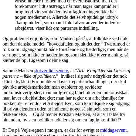
virksomheder i folden med en overenskomst, men det
forekommer lidt anstrengt, når man tager kampmidler i
brug mod virksomheder, hvor fagforeningen ikke har
nogen medlemmer. Allerede det selvhøjtidelige udtryk
“kampmidler”, som man i fuldt alvor anvender indenfor
arbejdsret, viser lidt om parternes indstilling.
Og problemet er jo ikke, som Madsen påstår, at folk ikke ved nok
om den danske model, ”hovedaftalen og alt det der.” Tværtimod er
folk som udgangspunkt både forstående og hæderlige; men når de
ser noget, som ikke er hæderligt og som slet ikke giver mening, så
kæfter de op. Ligesom i denne sag.
Samme Madsen
skriver lidt senere
, at ”
Arb. Konflikter skal løses af
parterne – ikke af politikere
,” hvilket i sig selv udtrykker det nok
største hykleri: For politikere laver trepartsforhandlinger, der skal
påvirke arbejdsmarkedet; man etablerer og reviderer
indkomstoverførsler; man indfører og bibeholder en indkomstskat;
man laver arbejdstidsregler; man har regler om arbejdsmiljø; for
pokker, der er endda et Arbejdstilsyn, som kan tilsjuske sig adgang
til privat ejendom uden at indhente noget så simpelt, som en
retskendelse. – Og så mener Kristian Madsen, at alt vil falde fra
hinanden, hvis en politiker udtaler sig om en faglig konflikt?!?
Er De på Vejle-egnen i morgen, er der for øvrigt et
middagsevent
,
som annonceres på Facebook, der kan have interesse.