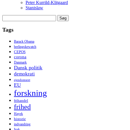
Peter Kurrild-Klitgaard
Stanislaw
Søg
efter:
Tags
Barack Obama
berlingskewatch
CEPOS
corona
Danmark
Dansk politik
demokrati
ejendomsret
EU
forskning
frihandel
frihed
Hayek
historie
indvandring
Irak