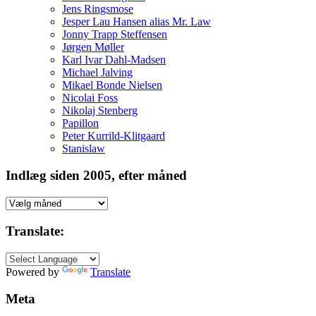
Jens Ringsmose
Jesper Lau Hansen alias Mr. Law
Jonny Trapp Steffensen
Jørgen Møller
Karl Ivar Dahl-Madsen
Michael Jalving
Mikael Bonde Nielsen
Nicolai Foss
Nikolaj Stenberg
Papillon
Peter Kurrild-Klitgaard
Stanislaw
Indlæg siden 2005, efter måned
Indlæg
siden
2005,
Translate:
efter
måned
Powered by
Translate
Meta