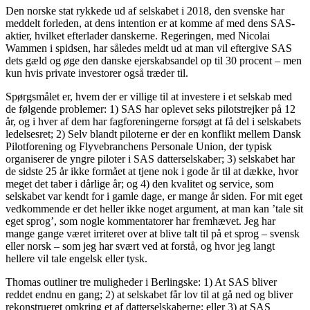
Den norske stat rykkede ud af selskabet i 2018, den svenske har
meddelt forleden, at dens intention er at komme af med dens SAS-
aktier, hvilket efterlader danskerne. Regeringen, med Nicolai
Wammen i spidsen, har således meldt ud at man vil eftergive SAS
dets gæld og øge den danske ejerskabsandel op til 30 procent – men
kun hvis private investorer også træder til.
Spørgsmålet er, hvem der er villige til at investere i et selskab med
de følgende problemer: 1) SAS har oplevet seks pilotstrejker på 12
år, og i hver af dem har fagforeningerne forsøgt at få del i selskabets
ledelsesret; 2) Selv blandt piloterne er der en konflikt mellem Dansk
Pilotforening og Flyvebranchens Personale Union, der typisk
organiserer de yngre piloter i SAS datterselskaber; 3) selskabet har
de sidste 25 år ikke formået at tjene nok i gode år til at dække, hvor
meget det taber i dårlige år; og 4) den kvalitet og service, som
selskabet var kendt for i gamle dage, er mange år siden. For mit eget
vedkommende er det heller ikke noget argument, at man kan ’tale sit
eget sprog’, som nogle kommentatorer har fremhævet. Jeg har
mange gange været irriteret over at blive talt til på et sprog – svensk
eller norsk – som jeg har svært ved at forstå, og hvor jeg langt
hellere vil tale engelsk eller tysk.
Thomas outliner tre muligheder i Berlingske: 1) At SAS bliver
reddet endnu en gang; 2) at selskabet får lov til at gå ned og bliver
rekonstrueret omkring et af datterselskaberne; eller 3) at SAS