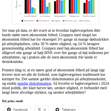
Ser man på data, er det svært at se hvordan fagbevægelsen
ikke
burde støtte mere økonomisk frihed. Gruppen med meget lav
økonomisk frihed har for eksempel 3½ gange så mange dødsulykker
på arbejdspladsen, cirka 30 % større ulighed, og 24 % længere
gennemsnitlig arbejdstid. Gruppen med høj økonomisk frihed har
alligevel otte gange så højt BNP, over fire gange så høj indkomst per
arbejdstime, og i praksis alle de mest økonomisk frie lande er
demokratiske.
Pointen idag er, at en større grad af økonomisk frihed på langt sigt
leverer stort set alle de forhold, som fagbevægelsen traditionelt har
kæmpet for. Det samme gælder diskrimination på arbejdsmarkedet,
og endda
statslig diskrimination
. Så hvorfor er fagbevægelsen i 2024
imod politik, der klart hæver løn, sænker ulighed, er forbundet med
langt færre alvorlige ulykker, og sænker arbejdstiden?
Del, print, email:
Facebook
X
Telegram