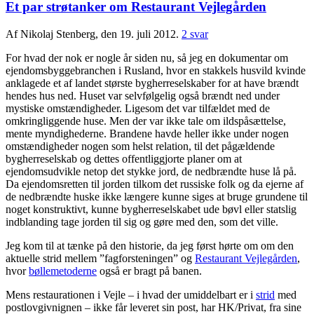
Et par strøtanker om Restaurant Vejlegården
Af Nikolaj Stenberg, den 19. juli 2012.
2 svar
For hvad der nok er nogle år siden nu, så jeg en dokumentar om
ejendomsbyggebranchen i Rusland, hvor en stakkels husvild kvinde
anklagede et af landet største bygherreselskaber for at have brændt
hendes hus ned. Huset var selvfølgelig også brændt ned under
mystiske omstændigheder. Ligesom det var tilfældet med de
omkringliggende huse. Men der var ikke tale om ildspåsættelse,
mente myndighederne. Brandene havde heller ikke under nogen
omstændigheder nogen som helst relation, til det pågældende
bygherreselskab og dettes offentliggjorte planer om at
ejendomsudvikle netop det stykke jord, de nedbrændte huse lå på.
Da ejendomsretten til jorden tilkom det russiske folk og da ejerne af
de nedbrændte huske ikke længere kunne siges at bruge grundene til
noget konstruktivt, kunne bygherreselskabet ude bøvl eller statslig
indblanding tage jorden til sig og gøre med den, som det ville.
Jeg kom til at tænke på den historie, da jeg først hørte om om den
aktuelle strid mellem ”fagforsteningen” og
Restaurant Vejlegården
,
hvor
bøllemetoderne
også er bragt på banen.
Mens restaurationen i Vejle – i hvad der umiddelbart er i
strid
med
postlovgivnignen – ikke får leveret sin post, har HK/Privat, fra sine