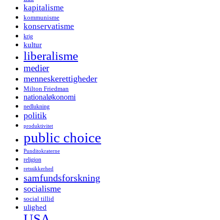
kapitalisme
kommunisme
konservatisme
krig
kultur
liberalisme
medier
menneskerettigheder
Milton Friedman
nationaløkonomi
nedlukning
politik
produktivitet
public choice
Punditokraterne
religion
retssikkerhed
samfundsforskning
socialisme
social tillid
ulighed
USA