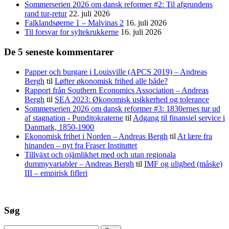
Sommerserien 2026 om dansk reformer #2: Til afgrundens
rand tur-retur
22. juli 2026
Falklandsøerne 1 – Malvinas 2
16. juli 2026
Til forsvar for syltekrukkerne
16. juli 2026
De 5 seneste kommentarer
Papper och burgare i Louisville (APCS 2019) – Andreas
Bergh
til
Løfter økonomisk frihed alle både?
Rapport från Southern Economics Association – Andreas
Bergh
til
SEA 2023: Økonomisk usikkerhed og tolerance
Sommerserien 2026 om dansk reformer #3: 1830ernes tur ud
af stagnation - Punditokraterne
til
Adgang til finansiel service i
Danmark, 1850-1900
Ekonomisk frihet i Norden – Andreas Bergh
til
At lære fra
hinanden – nyt fra Fraser Instituttet
Tillväxt och ojämlikhet med och utan regionala
dummyvariabler – Andreas Bergh
til
IMF og ulighed (måske)
III – empirisk fifleri
Søg