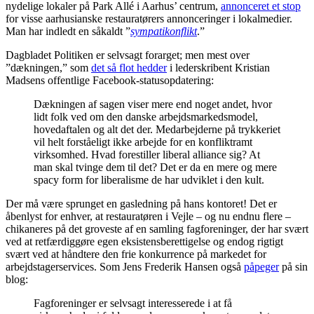
nydelige lokaler på Park Allé i Aarhus’ centrum,
annonceret et stop
for visse aarhusianske restauratørers annonceringer i lokalmedier.
Man har indledt en såkaldt ”
sympatikonflikt
.”
Dagbladet Politiken er selvsagt forarget; men mest over
”dækningen,” som
det så flot hedder
i lederskribent Kristian
Madsens offentlige Facebook-statusopdatering:
Dækningen af sagen viser mere end noget andet, hvor
lidt folk ved om den danske arbejdsmarkedsmodel,
hovedaftalen og alt det der. Medarbejderne på trykkeriet
vil helt forståeligt ikke arbejde for en konfliktramt
virksomhed. Hvad forestiller liberal alliance sig? At
man skal tvinge dem til det? Det er da en mere og mere
spacy form for liberalisme de har udviklet i den kult.
Der må være sprunget en gasledning på hans kontoret! Det er
åbenlyst for enhver, at restauratøren i Vejle – og nu endnu flere –
chikaneres på det groveste af en samling fagforeninger, der har svært
ved at retfærdiggøre egen eksistensberettigelse og endog rigtigt
svært ved at håndtere den frie konkurrence på markedet for
arbejdstagerservices. Som Jens Frederik Hansen også
påpeger
på sin
blog:
Fagforeninger er selvsagt interesserede i at få