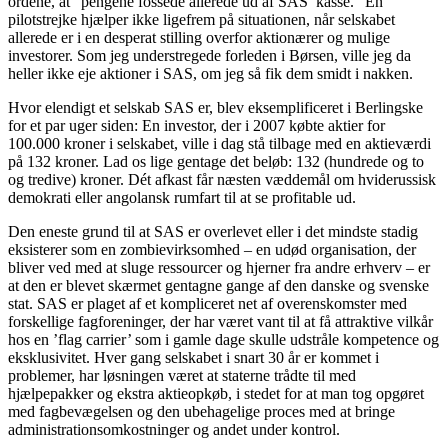
ordene, at ”pengene fossede allerede ud af SAS’ kasse.” En
pilotstrejke hjælper ikke ligefrem på situationen, når selskabet
allerede er i en desperat stilling overfor aktionærer og mulige
investorer. Som jeg understregede forleden i Børsen, ville jeg da
heller ikke eje aktioner i SAS, om jeg så fik dem smidt i nakken.
Hvor elendigt et selskab SAS er, blev eksemplificeret i Berlingske
for et par uger siden: En investor, der i 2007 købte aktier for
100.000 kroner i selskabet, ville i dag stå tilbage med en aktieværdi
på 132 kroner. Lad os lige gentage det beløb: 132 (hundrede og to
og tredive) kroner. Dét afkast får næsten væddemål om hviderussisk
demokrati eller angolansk rumfart til at se profitable ud.
Den eneste grund til at SAS er overlevet eller i det mindste stadig
eksisterer som en zombievirksomhed – en udød organisation, der
bliver ved med at sluge ressourcer og hjerner fra andre erhverv – er
at den er blevet skærmet gentagne gange af den danske og svenske
stat. SAS er plaget af et kompliceret net af overenskomster med
forskellige fagforeninger, der har været vant til at få attraktive vilkår
hos en ’flag carrier’ som i gamle dage skulle udstråle kompetence og
eksklusivitet. Hver gang selskabet i snart 30 år er kommet i
problemer, har løsningen været at staterne trådte til med
hjælpepakker og ekstra aktieopkøb, i stedet for at man tog opgøret
med fagbevægelsen og den ubehagelige proces med at bringe
administrationsomkostninger og andet under kontrol.