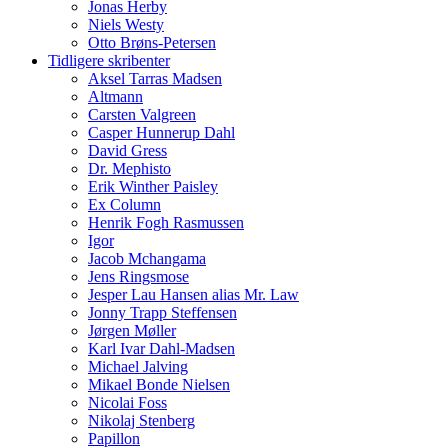
Jonas Herby
Niels Westy
Otto Brøns-Petersen
Tidligere skribenter
Aksel Tarras Madsen
Altmann
Carsten Valgreen
Casper Hunnerup Dahl
David Gress
Dr. Mephisto
Erik Winther Paisley
Ex Column
Henrik Fogh Rasmussen
Igor
Jacob Mchangama
Jens Ringsmose
Jesper Lau Hansen alias Mr. Law
Jonny Trapp Steffensen
Jørgen Møller
Karl Ivar Dahl-Madsen
Michael Jalving
Mikael Bonde Nielsen
Nicolai Foss
Nikolaj Stenberg
Papillon