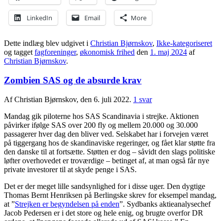
LinkedIn
Email
More
Dette indlæg blev udgivet i
Christian Bjørnskov
,
Ikke-kategoriseret
og tagget
fagforeninger
,
økonomisk frihed
den
1. maj 2024
af
Christian Bjørnskov
.
Zombien SAS og de absurde krav
Af Christian Bjørnskov, den 6. juli 2022.
1 svar
Mandag gik piloterne hos SAS Scandinavia i strejke. Aktionen
påvirker ifølge SAS over 200 fly og mellem 20.000 og 30.000
passagerer hver dag den bliver ved. Selskabet har i forvejen været
på tiggergang hos de skandinaviske regeringer, og fået klar støtte fra
den danske til at fortsætte. Støtten er dog – såvidt den slags politiske
løfter overhovedet er troværdige – betinget af, at man også får nye
private investorer til at skyde penge i SAS.
Det er der meget lille sandsynlighed for i disse uger. Den dygtige
Thomas Bernt Henriksen på Berlingske skrev for eksempel mandag,
at ”
Strejken er begyndelsen på enden
”. Sydbanks aktieanalysechef
Jacob Pedersen er i det store og hele enig, og brugte overfor DR