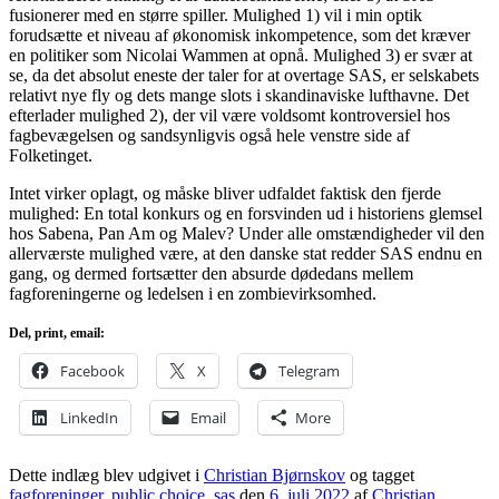
fusionerer med en større spiller. Mulighed 1) vil i min optik
forudsætte et niveau af økonomisk inkompetence, som det kræver
en politiker som Nicolai Wammen at opnå. Mulighed 3) er svær at
se, da det absolut eneste der taler for at overtage SAS, er selskabets
relativt nye fly og dets mange slots i skandinaviske lufthavne. Det
efterlader mulighed 2), der vil være voldsomt kontroversiel hos
fagbevægelsen og sandsynligvis også hele venstre side af
Folketinget.
Intet virker oplagt, og måske bliver udfaldet faktisk den fjerde
mulighed: En total konkurs og en forsvinden ud i historiens glemsel
hos Sabena, Pan Am og Malev? Under alle omstændigheder vil den
allerværste mulighed være, at den danske stat redder SAS endnu en
gang, og dermed fortsætter den absurde dødedans mellem
fagforeningerne og ledelsen i en zombievirksomhed.
Del, print, email:
Facebook
X
Telegram
LinkedIn
Email
More
Dette indlæg blev udgivet i
Christian Bjørnskov
og tagget
fagforeninger
,
public choice
,
sas
den
6. juli 2022
af
Christian