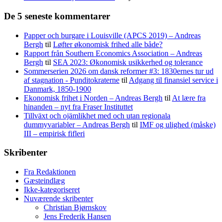
De 5 seneste kommentarer
Papper och burgare i Louisville (APCS 2019) – Andreas
Bergh
til
Løfter økonomisk frihed alle både?
Rapport från Southern Economics Association – Andreas
Bergh
til
SEA 2023: Økonomisk usikkerhed og tolerance
Sommerserien 2026 om dansk reformer #3: 1830ernes tur ud
af stagnation - Punditokraterne
til
Adgang til finansiel service i
Danmark, 1850-1900
Ekonomisk frihet i Norden – Andreas Bergh
til
At lære fra
hinanden – nyt fra Fraser Instituttet
Tillväxt och ojämlikhet med och utan regionala
dummyvariabler – Andreas Bergh
til
IMF og ulighed (måske)
III – empirisk fifleri
Skribenter
Fra Redaktionen
Gæsteindlæg
Ikke-kategoriseret
Nuværende skribenter
Christian Bjørnskov
Jens Frederik Hansen